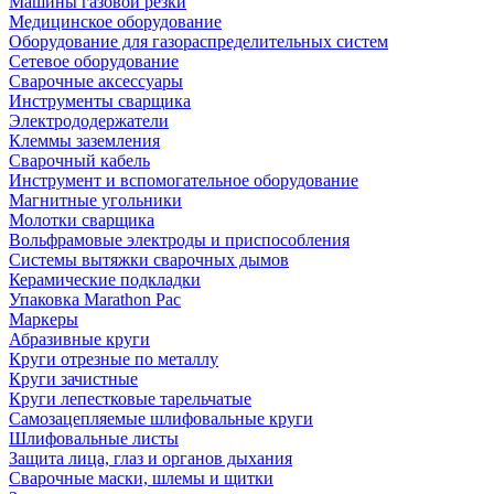
Машины газовой резки
Медицинское оборудование
Оборудование для газораспределительных систем
Сетевое оборудование
Сварочные аксессуары
Инструменты сварщика
Электрододержатели
Клеммы заземления
Сварочный кабель
Инструмент и вспомогательное оборудование
Магнитные угольники
Молотки сварщика
Вольфрамовые электроды и приспособления
Системы вытяжки сварочных дымов
Керамические подкладки
Упаковка Marathon Pac
Маркеры
Абразивные круги
Круги отрезные по металлу
Круги зачистные
Круги лепестковые тарельчатые
Самозацепляемые шлифовальные круги
Шлифовальные листы
Защита лица, глаз и органов дыхания
Сварочные маски, шлемы и щитки