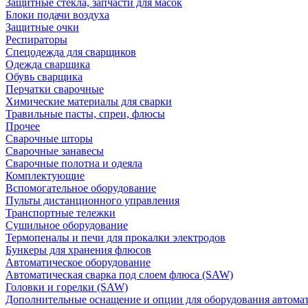
Защитные стекла, запчасти для масок
Блоки подачи воздуха
Защитные очки
Респираторы
Спецодежда для сварщиков
Одежда сварщика
Обувь сварщика
Перчатки сварочные
Химические материалы для сварки
Травильные пасты, спреи, флюсы
Прочее
Сварочные шторы
Сварочные занавесы
Сварочные полотна и одеяла
Комплектующие
Вспомогательное оборудование
Пульты дистанционного управления
Транспортные тележки
Сушильное оборудование
Термопеналы и печи для прокалки электродов
Бункеры для хранения флюсов
Автоматическое оборудование
Автоматическая сварка под слоем флюса (SAW)
Головки и горелки (SAW)
Дополнительные оснащение и опции для оборудования автома