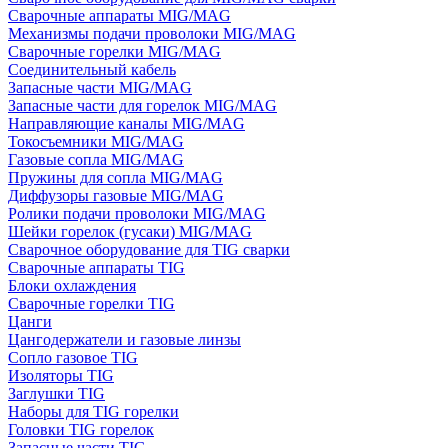
Сварочные аппараты MIG/MAG
Механизмы подачи проволоки MIG/MAG
Сварочные горелки MIG/MAG
Соединительный кабель
Запасные части MIG/MAG
Запасные части для горелок MIG/MAG
Направляющие каналы MIG/MAG
Токосъемники MIG/MAG
Газовые сопла MIG/MAG
Пружины для сопла MIG/MAG
Диффузоры газовые MIG/MAG
Ролики подачи проволоки MIG/MAG
Шейки горелок (гусаки) MIG/MAG
Сварочное оборудование для TIG сварки
Сварочные аппараты TIG
Блоки охлаждения
Сварочные горелки TIG
Цанги
Цангодержатели и газовые линзы
Сопло газовое TIG
Изоляторы TIG
Заглушки TIG
Наборы для TIG горелки
Головки TIG горелок
Запасные части TIG