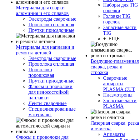
Наборы для TIG
Материалы для сварки
горелки
алюминия и его сплавов
Головки TIG
Электроды сварочные
горелок
Проволока сплошная
Запасные части
Прутки присадочные
TIG
+ ЕЩЕ
Материалы для наплавки и
ремонта деталей
Электроды сварочные
Воздушно-плазменная
Проволока сплошная
сварка, резка и
Проволока
строжка
порошковая
Сварочные
Прутки присадочные
аппараты
Флюсы и проволоки
PLASMA CUT
для износостойкой
Плазмотроны
наплавки
Запасные части
Ленты сварочные
PLASMA
Специализированные
материалы
Лазерная сварка, резка
и очистка
Аппараты
Флюсы и проволоки для
лазерной сварки