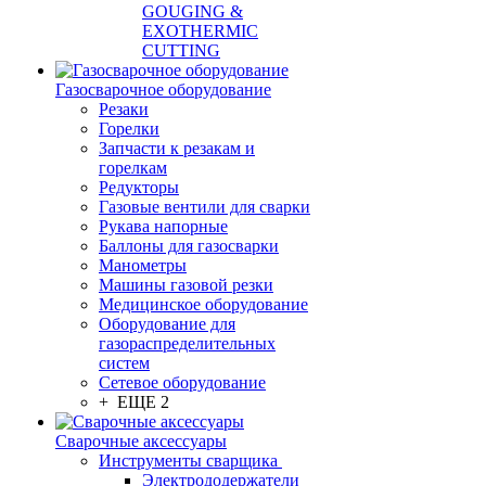
GOUGING &
EXOTHERMIC
CUTTING
Газосварочное оборудование
Резаки
Горелки
Запчасти к резакам и
горелкам
Редукторы
Газовые вентили для сварки
Рукава напорные
Баллоны для газосварки
Манометры
Машины газовой резки
Медицинское оборудование
Оборудование для
газораспределительных
систем
Сетевое оборудование
+ ЕЩЕ 2
Сварочные аксессуары
Инструменты сварщика
Электрододержатели