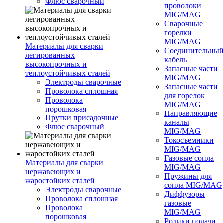
Флюс сварочный
проволоки
MIG/MAG
Сварочные
горелки
MIG/MAG
Материалы для сварки
Соединительны
легированных
кабель
высокопрочных и
Запасные части
теплоустойчивых сталей
MIG/MAG
Электроды сварочные
Запасные части
Проволока сплошная
для горелок
Проволока
MIG/MAG
порошковая
Направляющие
Прутки присадочные
каналы
Флюс сварочный
MIG/MAG
Токосъемники
MIG/MAG
Газовые сопла
Материалы для сварки
MIG/MAG
нержавеющих и
Пружины для
жаростойких сталей
сопла MIG/MAG
Электроды сварочные
Диффузоры
Проволока сплошная
газовые
Проволока
MIG/MAG
порошковая
Ролики подачи