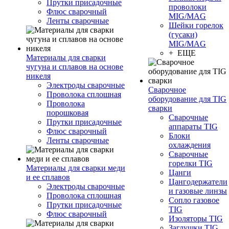
Прутки присадочные
проволоки
Флюс сварочный
MIG/MAG
Ленты сварочные
Шейки горелок
(гусаки)
MIG/MAG
+ ЕЩЕ
Материалы для сварки
чугуна и сплавов на основе
никеля
Электроды сварочные
Сварочное
Проволока сплошная
оборудование для TIG
Проволока
сварки
порошковая
Сварочные
Прутки присадочные
аппараты TIG
Флюс сварочный
Блоки
Ленты сварочные
охлаждения
Сварочные
горелки TIG
Материалы для сварки меди
Цанги
и ее сплавов
Цангодержатели
Электроды сварочные
и газовые линзы
Проволока сплошная
Сопло газовое
Прутки присадочные
TIG
Флюс сварочный
Изоляторы TIG
Заглушки TIG