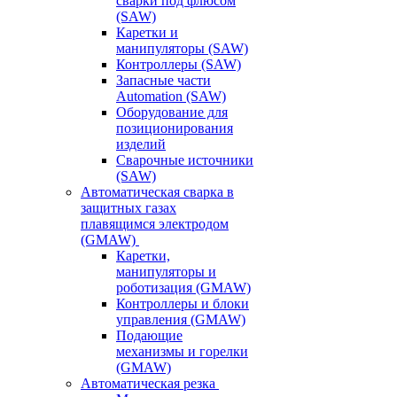
сварки под флюсом
(SAW)
Каретки и
манипуляторы (SAW)
Контроллеры (SAW)
Запасные части
Automation (SAW)
Оборудование для
позиционирования
изделий
Сварочные источники
(SAW)
Автоматическая сварка в
защитных газах
плавящимся электродом
(GMAW)
Каретки,
манипуляторы и
роботизация (GMAW)
Контроллеры и блоки
управления (GMAW)
Подающие
механизмы и горелки
(GMAW)
Автоматическая резка