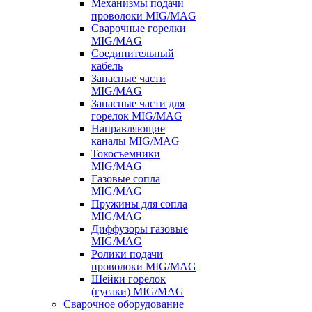
Механизмы подачи
проволоки MIG/MAG
Сварочные горелки
MIG/MAG
Соединительный
кабель
Запасные части
MIG/MAG
Запасные части для
горелок MIG/MAG
Направляющие
каналы MIG/MAG
Токосъемники
MIG/MAG
Газовые сопла
MIG/MAG
Пружины для сопла
MIG/MAG
Диффузоры газовые
MIG/MAG
Ролики подачи
проволоки MIG/MAG
Шейки горелок
(гусаки) MIG/MAG
Сварочное оборудование