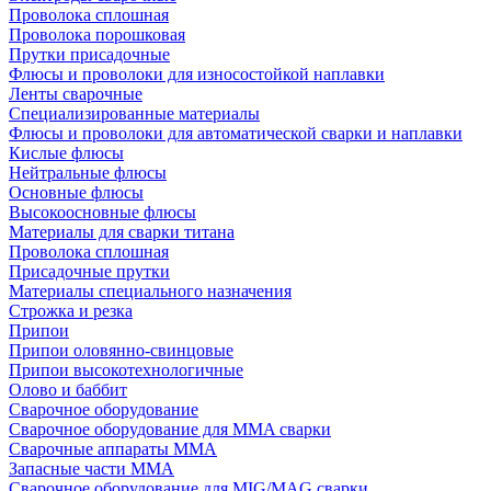
Проволока сплошная
Проволока порошковая
Прутки присадочные
Флюсы и проволоки для износостойкой наплавки
Ленты сварочные
Специализированные материалы
Флюсы и проволоки для автоматической сварки и наплавки
Кислые флюсы
Нейтральные флюсы
Основные флюсы
Высокоосновные флюсы
Материалы для сварки титана
Проволока сплошная
Присадочные прутки
Материалы специального назначения
Строжка и резка
Припои
Припои оловянно-свинцовые
Припои высокотехнологичные
Олово и баббит
Сварочное оборудование
Сварочное оборудование для MMA сварки
Сварочные аппараты MMA
Запасные части MMA
Сварочное оборудование для MIG/MAG сварки