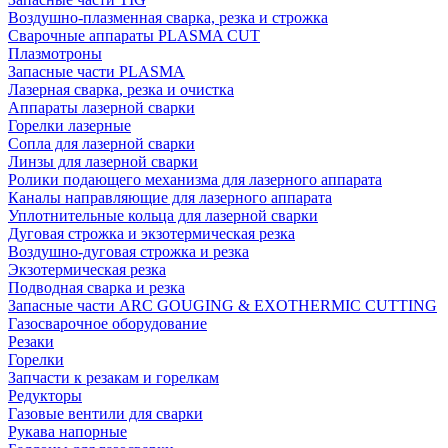
Воздушно-плазменная сварка, резка и строжка
Сварочные аппараты PLASMA CUT
Плазмотроны
Запасные части PLASMA
Лазерная сварка, резка и очистка
Аппараты лазерной сварки
Горелки лазерные
Сопла для лазерной сварки
Линзы для лазерной сварки
Ролики подающего механизма для лазерного аппарата
Каналы направляющие для лазерного аппарата
Уплотнительные кольца для лазерной сварки
Дуговая строжка и экзотермическая резка
Воздушно-дуговая строжка и резка
Экзотермическая резка
Подводная сварка и резка
Запасные части ARC GOUGING & EXOTHERMIC CUTTING
Газосварочное оборудование
Резаки
Горелки
Запчасти к резакам и горелкам
Редукторы
Газовые вентили для сварки
Рукава напорные