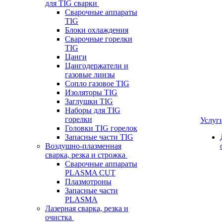
для TIG сварки
Сварочные аппараты
TIG
Блоки охлаждения
Сварочные горелки
TIG
Цанги
Цангодержатели и
газовые линзы
Сопло газовое TIG
Изоляторы TIG
Заглушки TIG
Наборы для TIG
горелки
Услуг
Головки TIG горелок
Запасные части TIG
Воздушно-плазменная
сварка, резка и строжка
Сварочные аппараты
PLASMA CUT
Плазмотроны
Запасные части
PLASMA
Лазерная сварка, резка и
очистка