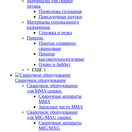
Материалы для сварки
титана
Проволока сплошная
Присадочные прутки
Материалы специального
назначения
Строжка и резка
Припои
Припои оловянно-
свинцовые
Припои
высокотехнологичные
Олово и баббит
+ ЕЩЕ 1
Сварочное оборудование
Сварочное оборудование
для MMA сварки
Сварочные аппараты
MMA
Запасные части MMA
Сварочное оборудование
для MIG/MAG сварки
Сварочные аппараты
MIG/MAG