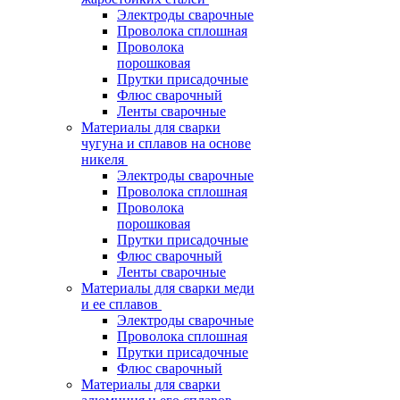
Электроды сварочные
Проволока сплошная
Проволока
порошковая
Прутки присадочные
Флюс сварочный
Ленты сварочные
Материалы для сварки
чугуна и сплавов на основе
никеля
Электроды сварочные
Проволока сплошная
Проволока
порошковая
Прутки присадочные
Флюс сварочный
Ленты сварочные
Материалы для сварки меди
и ее сплавов
Электроды сварочные
Проволока сплошная
Прутки присадочные
Флюс сварочный
Материалы для сварки