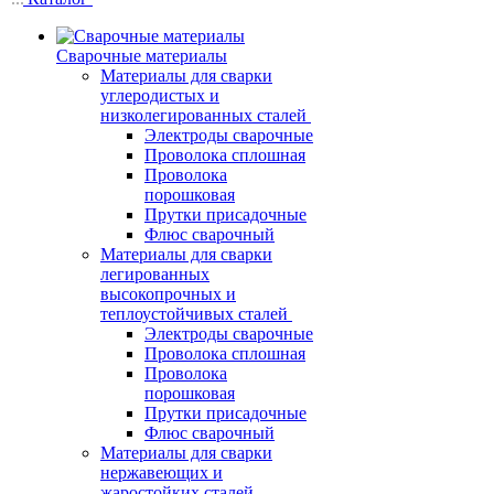
Сварочные материалы
Материалы для сварки
углеродистых и
низколегированных сталей
Электроды сварочные
Проволока сплошная
Проволока
порошковая
Прутки присадочные
Флюс сварочный
Материалы для сварки
легированных
высокопрочных и
теплоустойчивых сталей
Электроды сварочные
Проволока сплошная
Проволока
порошковая
Прутки присадочные
Флюс сварочный
Материалы для сварки
нержавеющих и
жаростойких сталей