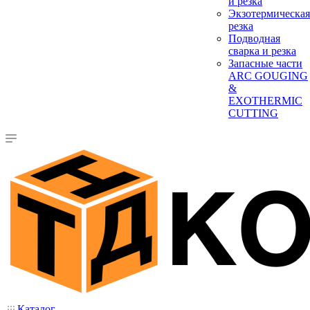
и резка
Экзотермическая
резка
Подводная
сварка и резка
Запасные части
ARC GOUGING
&
EXOTHERMIC
CUTTING
Каталог