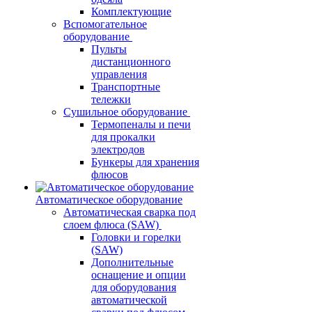
Комплектующие
Вспомогательное
оборудование
Пульты
дистанционного
управления
Транспортные
тележки
Сушильное оборудование
Термопеналы и печи
для прокалки
электродов
Бункеры для хранения
флюсов
Автоматическое оборудование
Автоматическая сварка под
слоем флюса (SAW)
Головки и горелки
(SAW)
Дополнительные
оснащение и опции
для оборудования
автоматической