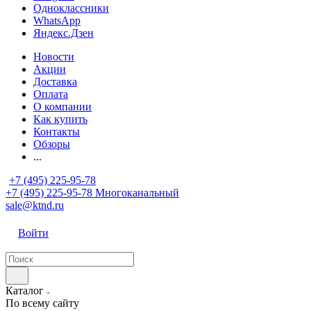
Одноклассники
WhatsApp
Яндекс.Дзен
Новости
Акции
Доставка
Оплата
О компании
Как купить
Контакты
Обзоры
...
+7 (495) 225-95-78
+7 (495) 225-95-78
Многоканальный
sale@ktnd.ru
Войти
Каталог
По всему сайту