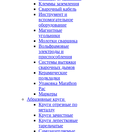
Клеммы заземления
Сварочный кабель
Инструмент и
вспомогательное
оборудование
Магнитные
угольники
Молотки сварщика
Вольфрамовые
электроды и
приспособления
Системы вытяжки
сварочных дымов
Керамические
подкладки
Упаковка Marathon
Pac
Маркеры
Абразивные круги
Круги отрезные по
металлу
Круги зачистные
Круги лепестковые
тарельчатые
Самозацепляемые