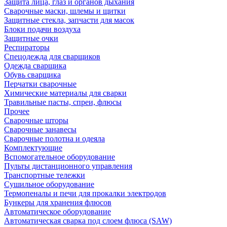
Защита лица, глаз и органов дыхания
Сварочные маски, шлемы и щитки
Защитные стекла, запчасти для масок
Блоки подачи воздуха
Защитные очки
Респираторы
Спецодежда для сварщиков
Одежда сварщика
Обувь сварщика
Перчатки сварочные
Химические материалы для сварки
Травильные пасты, спреи, флюсы
Прочее
Сварочные шторы
Сварочные занавесы
Сварочные полотна и одеяла
Комплектующие
Вспомогательное оборудование
Пульты дистанционного управления
Транспортные тележки
Сушильное оборудование
Термопеналы и печи для прокалки электродов
Бункеры для хранения флюсов
Автоматическое оборудование
Автоматическая сварка под слоем флюса (SAW)