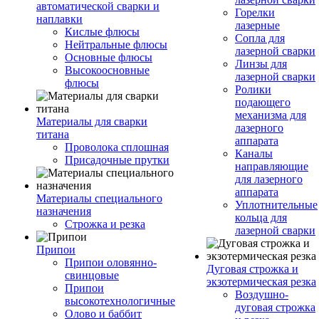
автоматической сварки и
Горелки
наплавки
лазерные
Кислые флюсы
Сопла для
Нейтральные флюсы
лазерной сварки
Основные флюсы
Линзы для
Высокоосновные
лазерной сварки
флюсы
Ролики
подающего
механизма для
Материалы для сварки
лазерного
титана
аппарата
Проволока сплошная
Каналы
Присадочные прутки
направляющие
для лазерного
аппарата
Материалы специального
Уплотнительные
назначения
кольца для
Строжка и резка
лазерной сварки
Припои
Припои оловянно-
Дуговая строжка и
свинцовые
экзотермическая резка
Припои
Воздушно-
высокотехнологичные
дуговая строжка
Олово и баббит