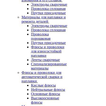
алюминия и его сплавов
Электроды сварочные
Проволока сплошная
Прутки присадочные
Материалы для наплавки и
ремонта деталей
Электроды сварочные
Проволока сплошная
Проволока
порошковая
Прутки присадочные
Флюсы и проволоки
для износостойкой
наплавки
Ленты сварочные
Специализированные
материалы
Флюсы и проволоки для
автоматической сварки и
наплавки
Кислые флюсы
Нейтральные флюсы
Основные флюсы
Высокоосновные
флюсы