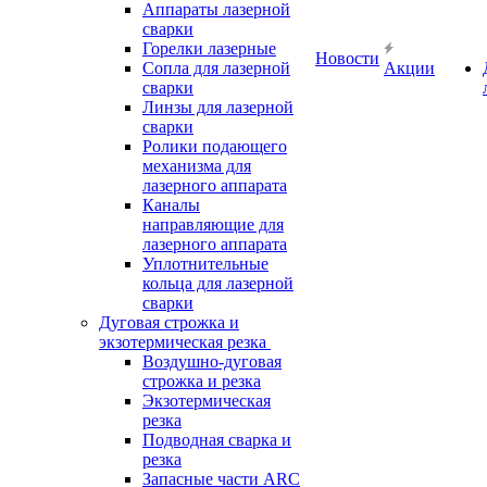
Аппараты лазерной
сварки
Горелки лазерные
Новости
Сопла для лазерной
Акции
сварки
Линзы для лазерной
сварки
Ролики подающего
механизма для
лазерного аппарата
Каналы
направляющие для
лазерного аппарата
Уплотнительные
кольца для лазерной
сварки
Дуговая строжка и
экзотермическая резка
Воздушно-дуговая
строжка и резка
Экзотермическая
резка
Подводная сварка и
резка
Запасные части ARC