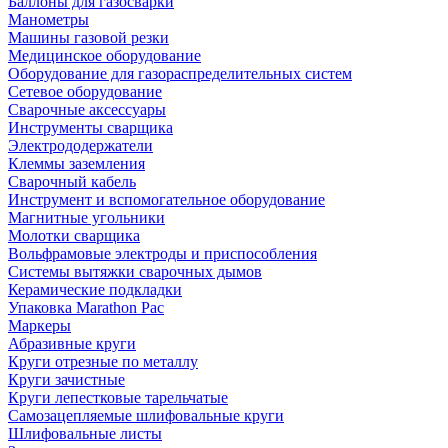
Баллоны для газосварки
Манометры
Машины газовой резки
Медицинское оборудование
Оборудование для газораспределительных систем
Сетевое оборудование
Сварочные аксессуары
Инструменты сварщика
Электрододержатели
Клеммы заземления
Сварочный кабель
Инструмент и вспомогательное оборудование
Магнитные угольники
Молотки сварщика
Вольфрамовые электроды и приспособления
Системы вытяжки сварочных дымов
Керамические подкладки
Упаковка Marathon Pac
Маркеры
Абразивные круги
Круги отрезные по металлу
Круги зачистные
Круги лепестковые тарельчатые
Самозацепляемые шлифовальные круги
Шлифовальные листы