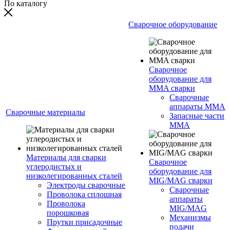
По каталогу
Сварочное оборудование
Сварочное
оборудование для
MMA сварки
Сварочные
аппараты MMA
Сварочные материалы
Запасные части
MMA
Материалы для сварки
Сварочное
углеродистых и
оборудование для
низколегированных сталей
MIG/MAG сварки
Электроды сварочные
Сварочные
Проволока сплошная
аппараты
Проволока
MIG/MAG
порошковая
Механизмы
Прутки присадочные
подачи