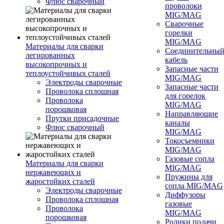
Флюс сварочный
проволоки
MIG/MAG
Сварочные
горелки
MIG/MAG
Материалы для сварки
Соединительны
легированных
кабель
высокопрочных и
Запасные части
теплоустойчивых сталей
MIG/MAG
Электроды сварочные
Запасные части
Проволока сплошная
для горелок
Проволока
MIG/MAG
порошковая
Направляющие
Прутки присадочные
каналы
Флюс сварочный
MIG/MAG
Токосъемники
MIG/MAG
Газовые сопла
Материалы для сварки
MIG/MAG
нержавеющих и
Пружины для
жаростойких сталей
сопла MIG/MAG
Электроды сварочные
Диффузоры
Проволока сплошная
газовые
Проволока
MIG/MAG
порошковая
Ролики подачи