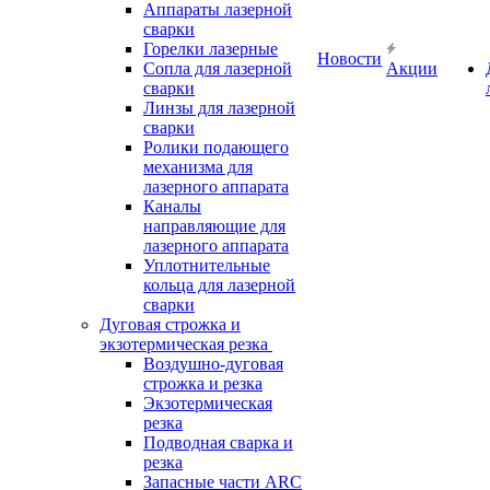
Аппараты лазерной
сварки
Горелки лазерные
Новости
Сопла для лазерной
Акции
сварки
Линзы для лазерной
сварки
Ролики подающего
механизма для
лазерного аппарата
Каналы
направляющие для
лазерного аппарата
Уплотнительные
кольца для лазерной
сварки
Дуговая строжка и
экзотермическая резка
Воздушно-дуговая
строжка и резка
Экзотермическая
резка
Подводная сварка и
резка
Запасные части ARC