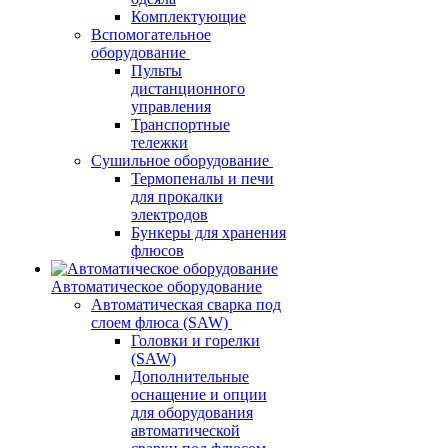
Комплектующие
Вспомогательное
оборудование
Пульты
дистанционного
управления
Транспортные
тележки
Сушильное оборудование
Термопеналы и печи
для прокалки
электродов
Бункеры для хранения
флюсов
Автоматическое оборудование
Автоматическая сварка под
слоем флюса (SAW)
Головки и горелки
(SAW)
Дополнительные
оснащение и опции
для оборудования
автоматической