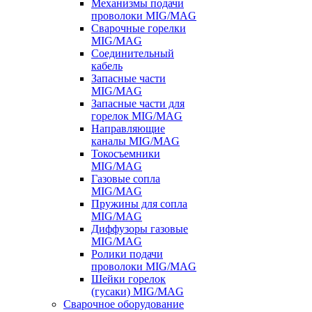
Механизмы подачи
проволоки MIG/MAG
Сварочные горелки
MIG/MAG
Соединительный
кабель
Запасные части
MIG/MAG
Запасные части для
горелок MIG/MAG
Направляющие
каналы MIG/MAG
Токосъемники
MIG/MAG
Газовые сопла
MIG/MAG
Пружины для сопла
MIG/MAG
Диффузоры газовые
MIG/MAG
Ролики подачи
проволоки MIG/MAG
Шейки горелок
(гусаки) MIG/MAG
Сварочное оборудование