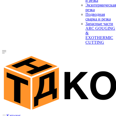
и резка
Экзотермическая
резка
Подводная
сварка и резка
Запасные части
ARC GOUGING
&
EXOTHERMIC
CUTTING
Каталог