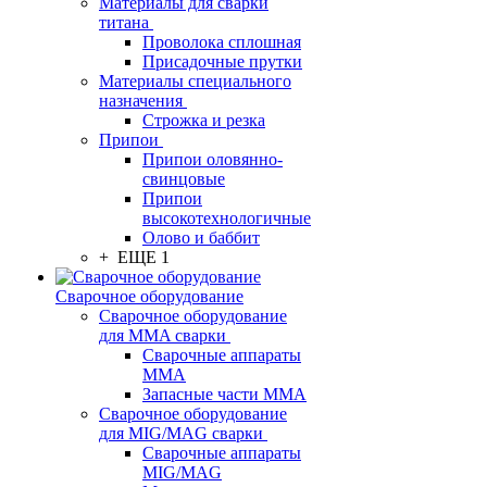
Материалы для сварки
титана
Проволока сплошная
Присадочные прутки
Материалы специального
назначения
Строжка и резка
Припои
Припои оловянно-
свинцовые
Припои
высокотехнологичные
Олово и баббит
+ ЕЩЕ 1
Сварочное оборудование
Сварочное оборудование
для MMA сварки
Сварочные аппараты
MMA
Запасные части MMA
Сварочное оборудование
для MIG/MAG сварки
Сварочные аппараты
MIG/MAG