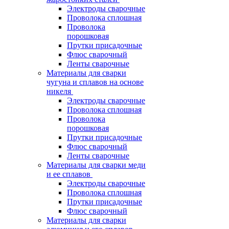
Электроды сварочные
Проволока сплошная
Проволока
порошковая
Прутки присадочные
Флюс сварочный
Ленты сварочные
Материалы для сварки
чугуна и сплавов на основе
никеля
Электроды сварочные
Проволока сплошная
Проволока
порошковая
Прутки присадочные
Флюс сварочный
Ленты сварочные
Материалы для сварки меди
и ее сплавов
Электроды сварочные
Проволока сплошная
Прутки присадочные
Флюс сварочный
Материалы для сварки