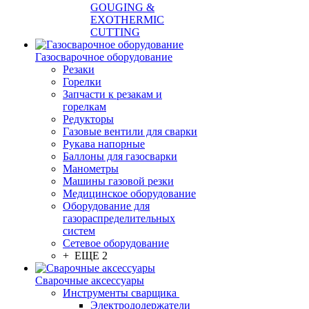
GOUGING &
EXOTHERMIC
CUTTING
Газосварочное оборудование
Резаки
Горелки
Запчасти к резакам и
горелкам
Редукторы
Газовые вентили для сварки
Рукава напорные
Баллоны для газосварки
Манометры
Машины газовой резки
Медицинское оборудование
Оборудование для
газораспределительных
систем
Сетевое оборудование
+ ЕЩЕ 2
Сварочные аксессуары
Инструменты сварщика
Электрододержатели