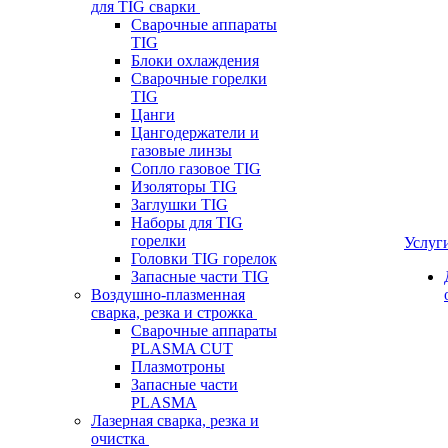
для TIG сварки
Сварочные аппараты
TIG
Блоки охлаждения
Сварочные горелки
TIG
Цанги
Цангодержатели и
газовые линзы
Сопло газовое TIG
Изоляторы TIG
Заглушки TIG
Наборы для TIG
горелки
Услуг
Головки TIG горелок
Запасные части TIG
Воздушно-плазменная
сварка, резка и строжка
Сварочные аппараты
PLASMA CUT
Плазмотроны
Запасные части
PLASMA
Лазерная сварка, резка и
очистка