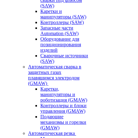
сварки под флюсом
(SAW)
Каретки и
манипуляторы (SAW)
Контроллеры (SAW)
Запасные части
Automation (SAW)
Оборудование для
позиционирования
изделий
Сварочные источники
(SAW)
Автоматическая сварка в
защитных газах
плавящимся электродом
(GMAW)
Каретки,
манипуляторы и
роботизация (GMAW)
Контроллеры и блоки
управления (GMAW)
Подающие
механизмы и горелки
(GMAW)
Автоматическая резка