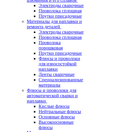
алюминия и его сплавов
Электроды сварочные
Проволока сплошная
Прутки присадочные
Материалы для наплавки и
ремонта деталей
Электроды сварочные
Проволока сплошная
Проволока
порошковая
Прутки присадочные
Флюсы и проволоки
для износостойкой
наплавки
Ленты сварочные
Специализированные
материалы
Флюсы и проволоки для
автоматической сварки и
наплавки
Кислые флюсы
Нейтральные флюсы
Основные флюсы
Высокоосновные
флюсы