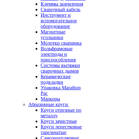
Клеммы заземления
Сварочный кабель
Инструмент и
вспомогательное
оборудование
Магнитные
угольники
Молотки сварщика
Вольфрамовые
электроды и
приспособления
Системы вытяжки
сварочных дымов
Керамические
подкладки
Упаковка Marathon
Pac
Маркеры
Абразивные круги
Круги отрезные по
металлу
Круги зачистные
Круги лепестковые
тарельчатые
Самозацепляемые