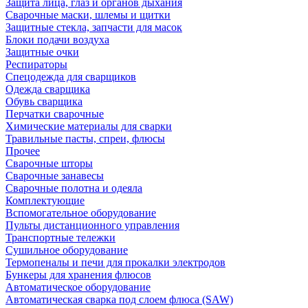
Защита лица, глаз и органов дыхания
Сварочные маски, шлемы и щитки
Защитные стекла, запчасти для масок
Блоки подачи воздуха
Защитные очки
Респираторы
Спецодежда для сварщиков
Одежда сварщика
Обувь сварщика
Перчатки сварочные
Химические материалы для сварки
Травильные пасты, спреи, флюсы
Прочее
Сварочные шторы
Сварочные занавесы
Сварочные полотна и одеяла
Комплектующие
Вспомогательное оборудование
Пульты дистанционного управления
Транспортные тележки
Сушильное оборудование
Термопеналы и печи для прокалки электродов
Бункеры для хранения флюсов
Автоматическое оборудование
Автоматическая сварка под слоем флюса (SAW)