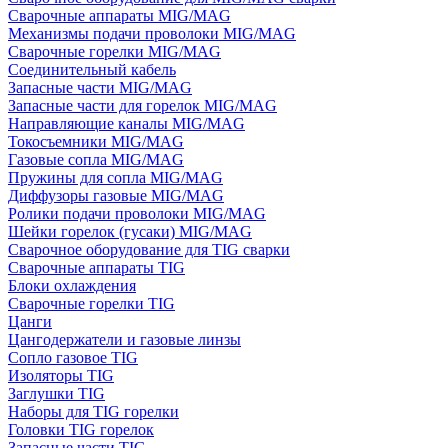
Сварочные аппараты MIG/MAG
Механизмы подачи проволоки MIG/MAG
Сварочные горелки MIG/MAG
Соединительный кабель
Запасные части MIG/MAG
Запасные части для горелок MIG/MAG
Направляющие каналы MIG/MAG
Токосъемники MIG/MAG
Газовые сопла MIG/MAG
Пружины для сопла MIG/MAG
Диффузоры газовые MIG/MAG
Ролики подачи проволоки MIG/MAG
Шейки горелок (гусаки) MIG/MAG
Сварочное оборудование для TIG сварки
Сварочные аппараты TIG
Блоки охлаждения
Сварочные горелки TIG
Цанги
Цангодержатели и газовые линзы
Сопло газовое TIG
Изоляторы TIG
Заглушки TIG
Наборы для TIG горелки
Головки TIG горелок
Запасные части TIG