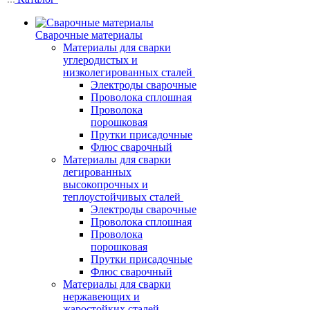
Сварочные материалы
Материалы для сварки
углеродистых и
низколегированных сталей
Электроды сварочные
Проволока сплошная
Проволока
порошковая
Прутки присадочные
Флюс сварочный
Материалы для сварки
легированных
высокопрочных и
теплоустойчивых сталей
Электроды сварочные
Проволока сплошная
Проволока
порошковая
Прутки присадочные
Флюс сварочный
Материалы для сварки
нержавеющих и
жаростойких сталей