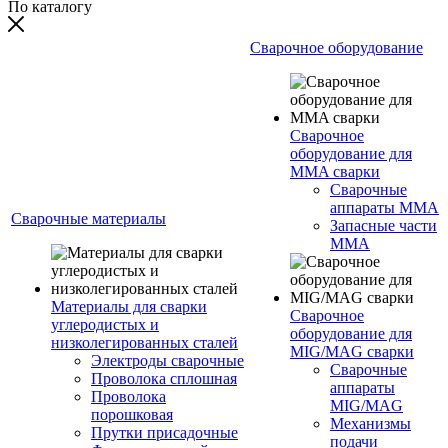
По каталогу
Сварочное оборудование
Сварочное
оборудование для
MMA сварки
Сварочные
аппараты MMA
Сварочные материалы
Запасные части
MMA
Материалы для сварки
Сварочное
углеродистых и
оборудование для
низколегированных сталей
MIG/MAG сварки
Электроды сварочные
Сварочные
Проволока сплошная
аппараты
Проволока
MIG/MAG
порошковая
Механизмы
Прутки присадочные
подачи