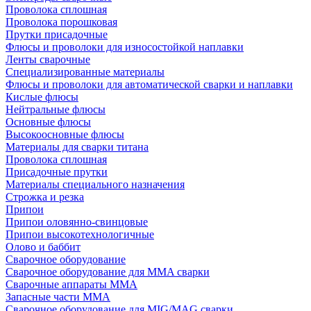
Проволока сплошная
Проволока порошковая
Прутки присадочные
Флюсы и проволоки для износостойкой наплавки
Ленты сварочные
Специализированные материалы
Флюсы и проволоки для автоматической сварки и наплавки
Кислые флюсы
Нейтральные флюсы
Основные флюсы
Высокоосновные флюсы
Материалы для сварки титана
Проволока сплошная
Присадочные прутки
Материалы специального назначения
Строжка и резка
Припои
Припои оловянно-свинцовые
Припои высокотехнологичные
Олово и баббит
Сварочное оборудование
Сварочное оборудование для MMA сварки
Сварочные аппараты MMA
Запасные части MMA
Сварочное оборудование для MIG/MAG сварки