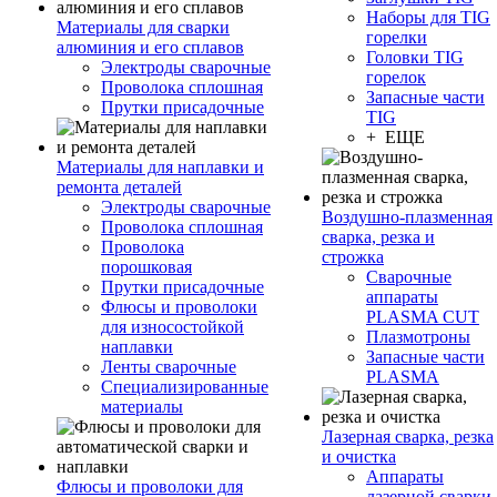
Наборы для TIG
Материалы для сварки
горелки
алюминия и его сплавов
Головки TIG
Электроды сварочные
горелок
Проволока сплошная
Запасные части
Прутки присадочные
TIG
+ ЕЩЕ
Материалы для наплавки и
ремонта деталей
Электроды сварочные
Воздушно-плазменная
Проволока сплошная
сварка, резка и
Проволока
строжка
порошковая
Сварочные
Прутки присадочные
аппараты
Флюсы и проволоки
PLASMA CUT
для износостойкой
Плазмотроны
наплавки
Запасные части
Ленты сварочные
PLASMA
Специализированные
материалы
Лазерная сварка, резка
и очистка
Аппараты
Флюсы и проволоки для
лазерной сварки