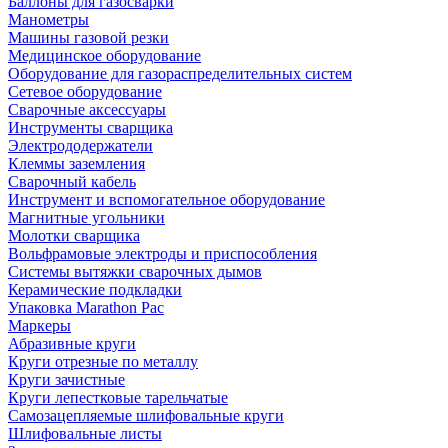
Баллоны для газосварки
Манометры
Машины газовой резки
Медицинское оборудование
Оборудование для газораспределительных систем
Сетевое оборудование
Сварочные аксессуары
Инструменты сварщика
Электрододержатели
Клеммы заземления
Сварочный кабель
Инструмент и вспомогательное оборудование
Магнитные угольники
Молотки сварщика
Вольфрамовые электроды и приспособления
Системы вытяжки сварочных дымов
Керамические подкладки
Упаковка Marathon Pac
Маркеры
Абразивные круги
Круги отрезные по металлу
Круги зачистные
Круги лепестковые тарельчатые
Самозацепляемые шлифовальные круги
Шлифовальные листы