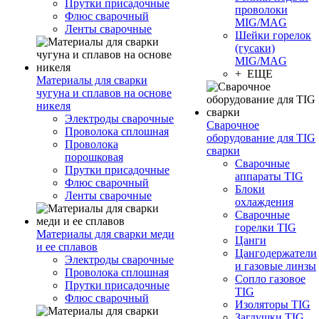
Прутки присадочные
проволоки
Флюс сварочный
MIG/MAG
Ленты сварочные
Шейки горелок
(гусаки)
MIG/MAG
+ ЕЩЕ
Материалы для сварки
чугуна и сплавов на основе
никеля
Электроды сварочные
Сварочное
Проволока сплошная
оборудование для TIG
Проволока
сварки
порошковая
Сварочные
Прутки присадочные
аппараты TIG
Флюс сварочный
Блоки
Ленты сварочные
охлаждения
Сварочные
горелки TIG
Материалы для сварки меди
Цанги
и ее сплавов
Цангодержатели
Электроды сварочные
и газовые линзы
Проволока сплошная
Сопло газовое
Прутки присадочные
TIG
Флюс сварочный
Изоляторы TIG
Заглушки TIG