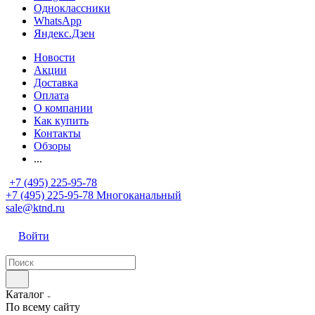
Одноклассники
WhatsApp
Яндекс.Дзен
Новости
Акции
Доставка
Оплата
О компании
Как купить
Контакты
Обзоры
...
+7 (495) 225-95-78
+7 (495) 225-95-78
Многоканальный
sale@ktnd.ru
Войти
Каталог
По всему сайту