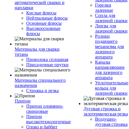
автоматической сварки и
Горелки
наплавки
лазерные
Кислые флюсы
Сопла для
Нейтральные флюсы
лазерной сварки
Основные флюсы
Линзы для
Высокоосновные
лазерной сварки
флюсы
Ролики
подающего
механизма для
Материалы для сварки
лазерного
титана
аппарата
Проволока сплошная
Каналы
Присадочные прутки
направляющие
для лазерного
аппарата
Материалы специального
Уплотнительные
назначения
кольца для
Строжка и резка
лазерной сварки
Припои
Припои оловянно-
Дуговая строжка и
свинцовые
экзотермическая резка
Припои
Воздушно-
высокотехнологичные
дуговая строжка
Олово и баббит