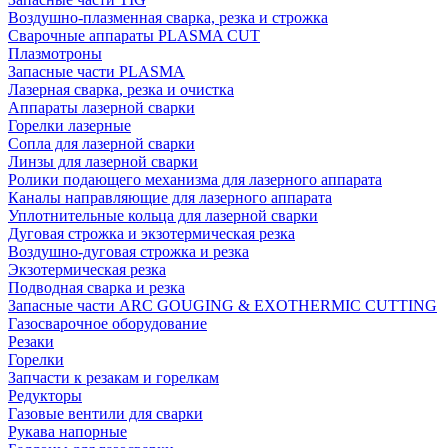
Воздушно-плазменная сварка, резка и строжка
Сварочные аппараты PLASMA CUT
Плазмотроны
Запасные части PLASMA
Лазерная сварка, резка и очистка
Аппараты лазерной сварки
Горелки лазерные
Сопла для лазерной сварки
Линзы для лазерной сварки
Ролики подающего механизма для лазерного аппарата
Каналы направляющие для лазерного аппарата
Уплотнительные кольца для лазерной сварки
Дуговая строжка и экзотермическая резка
Воздушно-дуговая строжка и резка
Экзотермическая резка
Подводная сварка и резка
Запасные части ARC GOUGING & EXOTHERMIC CUTTING
Газосварочное оборудование
Резаки
Горелки
Запчасти к резакам и горелкам
Редукторы
Газовые вентили для сварки
Рукава напорные