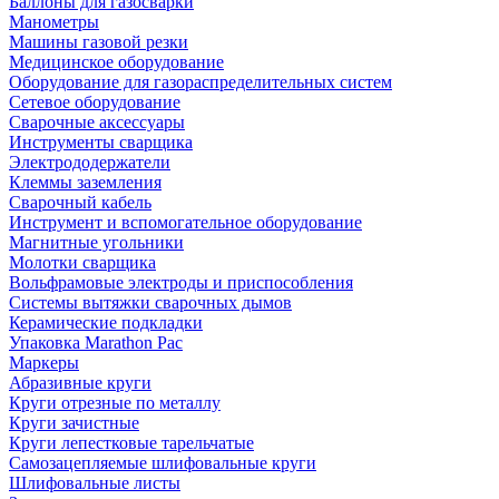
Баллоны для газосварки
Манометры
Машины газовой резки
Медицинское оборудование
Оборудование для газораспределительных систем
Сетевое оборудование
Сварочные аксессуары
Инструменты сварщика
Электрододержатели
Клеммы заземления
Сварочный кабель
Инструмент и вспомогательное оборудование
Магнитные угольники
Молотки сварщика
Вольфрамовые электроды и приспособления
Системы вытяжки сварочных дымов
Керамические подкладки
Упаковка Marathon Pac
Маркеры
Абразивные круги
Круги отрезные по металлу
Круги зачистные
Круги лепестковые тарельчатые
Самозацепляемые шлифовальные круги
Шлифовальные листы