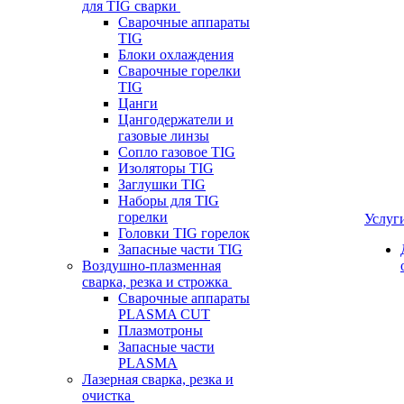
для TIG сварки
Сварочные аппараты
TIG
Блоки охлаждения
Сварочные горелки
TIG
Цанги
Цангодержатели и
газовые линзы
Сопло газовое TIG
Изоляторы TIG
Заглушки TIG
Наборы для TIG
горелки
Услуг
Головки TIG горелок
Запасные части TIG
Воздушно-плазменная
сварка, резка и строжка
Сварочные аппараты
PLASMA CUT
Плазмотроны
Запасные части
PLASMA
Лазерная сварка, резка и
очистка