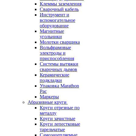
Клеммы заземления
Сварочный кабель
Инструмент и
вспомогательное
оборудование
Магнитные
угольники
Молотки сварщика
Вольфрамовые
электроды и
приспособления
Системы вытяжки
сварочных дымов
Керамические
подкладки
Упаковка Marathon
Pac
Маркеры
Абразивные круги
Круги отрезные по
металлу
Круги зачистные
Круги лепестковые
тарельчатые
Самозацепляемые