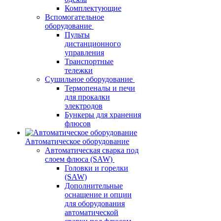
Комплектующие
Вспомогательное
оборудование
Пульты
дистанционного
управления
Транспортные
тележки
Сушильное оборудование
Термопеналы и печи
для прокалки
электродов
Бункеры для хранения
флюсов
Автоматическое оборудование
Автоматическая сварка под
слоем флюса (SAW)
Головки и горелки
(SAW)
Дополнительные
оснащение и опции
для оборудования
автоматической