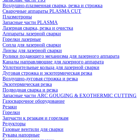
Воздушно-плазменная сварка, резка и строжка
Сварочные аппараты PLASMA CUT
Плазмотроны
Запасные части PLASMA
Лазерная сварка, резка и очистка
Аппараты лазерной сварки
Горелки лазерные
Сопла для лазерной сварки
Линзы для лазерной сварки
Ролики подающего механизма для лазерного аппарата
Каналы направляющие для лазерного аппарата
Уплотнительные кольца для лазерной сварки
Дуговая строжка и экзотермическая резка
Воздушно-дуговая строжка и резка
Экзотермическая резка
Подводная сварка и резка
Запасные части ARC GOUGING & EXOTHERMIC CUTTING
Газосварочное оборудование
Резаки
Горелки
Запчасти к резакам и горелкам
Редукторы
Газовые вентили для сварки
Рукава напорные