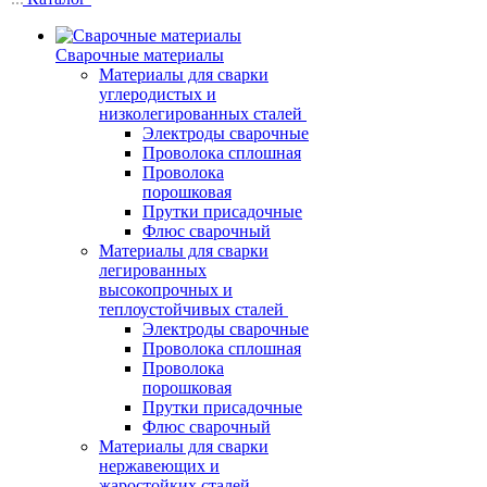
Сварочные материалы
Материалы для сварки
углеродистых и
низколегированных сталей
Электроды сварочные
Проволока сплошная
Проволока
порошковая
Прутки присадочные
Флюс сварочный
Материалы для сварки
легированных
высокопрочных и
теплоустойчивых сталей
Электроды сварочные
Проволока сплошная
Проволока
порошковая
Прутки присадочные
Флюс сварочный
Материалы для сварки
нержавеющих и
жаростойких сталей