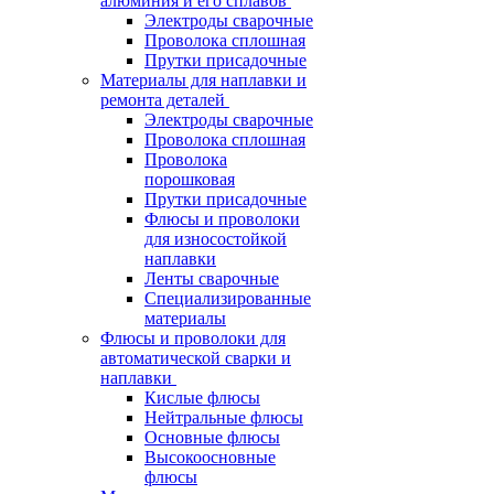
алюминия и его сплавов
Электроды сварочные
Проволока сплошная
Прутки присадочные
Материалы для наплавки и
ремонта деталей
Электроды сварочные
Проволока сплошная
Проволока
порошковая
Прутки присадочные
Флюсы и проволоки
для износостойкой
наплавки
Ленты сварочные
Специализированные
материалы
Флюсы и проволоки для
автоматической сварки и
наплавки
Кислые флюсы
Нейтральные флюсы
Основные флюсы
Высокоосновные
флюсы