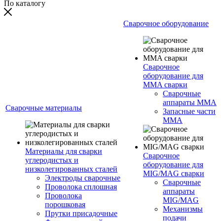
По каталогу
Сварочное оборудование
Сварочное
оборудование для
MMA сварки
Сварочные
аппараты MMA
Сварочные материалы
Запасные части
MMA
Материалы для сварки
Сварочное
углеродистых и
оборудование для
низколегированных сталей
MIG/MAG сварки
Электроды сварочные
Сварочные
Проволока сплошная
аппараты
Проволока
MIG/MAG
порошковая
Механизмы
Прутки присадочные
подачи