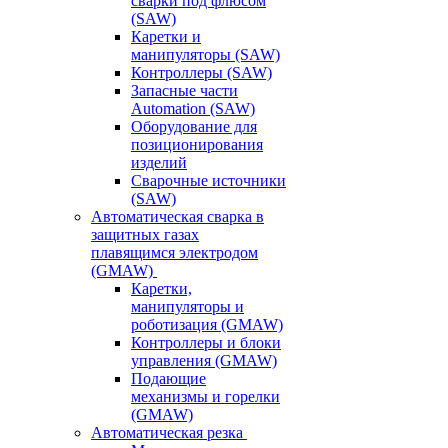
сварки под флюсом
(SAW)
Каретки и
манипуляторы (SAW)
Контроллеры (SAW)
Запасные части
Automation (SAW)
Оборудование для
позиционирования
изделий
Сварочные источники
(SAW)
Автоматическая сварка в
защитных газах
плавящимся электродом
(GMAW)
Каретки,
манипуляторы и
роботизация (GMAW)
Контроллеры и блоки
управления (GMAW)
Подающие
механизмы и горелки
(GMAW)
Автоматическая резка