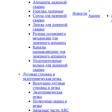
Аппараты лазерной
сварки
Горелки лазерные
Новости
Сопла для лазерной
Акции
сварки
Линзы для лазерной
сварки
Ролики подающего
механизма для
лазерного аппарата
Каналы
направляющие для
лазерного аппарата
Уплотнительные
кольца для лазерной
сварки
Дуговая строжка и
экзотермическая резка
Воздушно-дуговая
строжка и резка
Экзотермическая
резка
Подводная сварка и
резка
Запасные части ARC