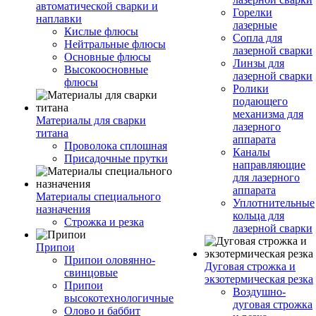
автоматической сварки и
Горелки
наплавки
лазерные
Кислые флюсы
Сопла для
Нейтральные флюсы
лазерной сварки
Основные флюсы
Линзы для
Высокоосновные
лазерной сварки
флюсы
Ролики
подающего
механизма для
Материалы для сварки
лазерного
титана
аппарата
Проволока сплошная
Каналы
Присадочные прутки
направляющие
для лазерного
аппарата
Материалы специального
Уплотнительные
назначения
кольца для
Строжка и резка
лазерной сварки
Припои
Припои оловянно-
Дуговая строжка и
свинцовые
экзотермическая резка
Припои
Воздушно-
высокотехнологичные
дуговая строжка
Олово и баббит