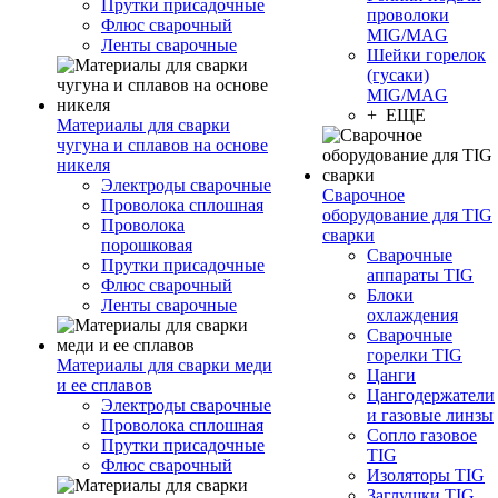
Прутки присадочные
проволоки
Флюс сварочный
MIG/MAG
Ленты сварочные
Шейки горелок
(гусаки)
MIG/MAG
+ ЕЩЕ
Материалы для сварки
чугуна и сплавов на основе
никеля
Электроды сварочные
Сварочное
Проволока сплошная
оборудование для TIG
Проволока
сварки
порошковая
Сварочные
Прутки присадочные
аппараты TIG
Флюс сварочный
Блоки
Ленты сварочные
охлаждения
Сварочные
горелки TIG
Материалы для сварки меди
Цанги
и ее сплавов
Цангодержатели
Электроды сварочные
и газовые линзы
Проволока сплошная
Сопло газовое
Прутки присадочные
TIG
Флюс сварочный
Изоляторы TIG
Заглушки TIG