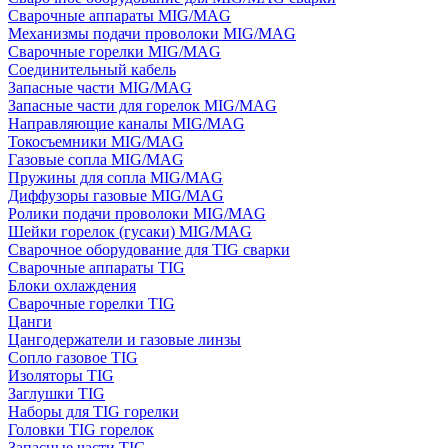
Сварочные аппараты MIG/MAG
Механизмы подачи проволоки MIG/MAG
Сварочные горелки MIG/MAG
Соединительный кабель
Запасные части MIG/MAG
Запасные части для горелок MIG/MAG
Направляющие каналы MIG/MAG
Токосъемники MIG/MAG
Газовые сопла MIG/MAG
Пружины для сопла MIG/MAG
Диффузоры газовые MIG/MAG
Ролики подачи проволоки MIG/MAG
Шейки горелок (гусаки) MIG/MAG
Сварочное оборудование для TIG сварки
Сварочные аппараты TIG
Блоки охлаждения
Сварочные горелки TIG
Цанги
Цангодержатели и газовые линзы
Сопло газовое TIG
Изоляторы TIG
Заглушки TIG
Наборы для TIG горелки
Головки TIG горелок
Запасные части TIG