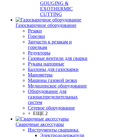
GOUGING &
EXOTHERMIC
CUTTING
Газосварочное оборудование
Резаки
Горелки
Запчасти к резакам и
горелкам
Редукторы
Газовые вентили для сварки
Рукава напорные
Баллоны для газосварки
Манометры
Машины газовой резки
Медицинское оборудование
Оборудование для
газораспределительных
систем
Сетевое оборудование
+ ЕЩЕ 2
Сварочные аксессуары
Инструменты сварщика
Электрододержатели