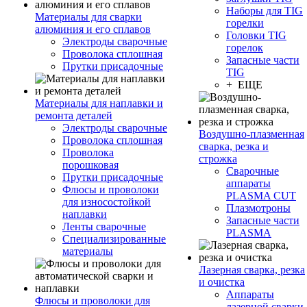
Наборы для TIG
Материалы для сварки
горелки
алюминия и его сплавов
Головки TIG
Электроды сварочные
горелок
Проволока сплошная
Запасные части
Прутки присадочные
TIG
+ ЕЩЕ
Материалы для наплавки и
ремонта деталей
Электроды сварочные
Воздушно-плазменная
Проволока сплошная
сварка, резка и
Проволока
строжка
порошковая
Сварочные
Прутки присадочные
аппараты
Флюсы и проволоки
PLASMA CUT
для износостойкой
Плазмотроны
наплавки
Запасные части
Ленты сварочные
PLASMA
Специализированные
материалы
Лазерная сварка, резка
и очистка
Аппараты
Флюсы и проволоки для
лазерной сварки