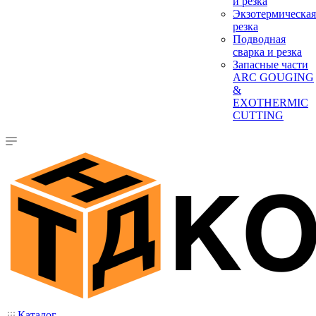
и резка
Экзотермическая
резка
Подводная
сварка и резка
Запасные части
ARC GOUGING
&
EXOTHERMIC
CUTTING
Каталог