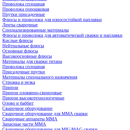
Проволока сплошная
Проволока порошковая
Прутки присадочные
Флюсы и проволоки для износостойкой наплавки
Ленты сварочные
Специализированные материалы
Флюсы и проволоки для автоматической сварки и наплавки
Кислые флюсы
Нейтральные флюсы
Основные флюсы
Высокоосновные флюсы
Материалы для сварки титана
Проволока сплошная
Присадочные прутки
Материалы специального назначения
Строжка и резка
Припои
Припои оловянно-свинцовые
Припои высокотехнологичные
Олово и баббит
Сварочное оборудование
Сварочное оборудование для MMA сварки
Сварочные аппараты MMA
Запасные части MMA
Сварочное оборудование для MIG/MAG сварки