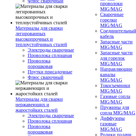
Флюс сварочный
проволоки
MIG/MAG
Сварочные
горелки
MIG/MAG
Материалы для сварки
Соединительны
легированных
кабель
высокопрочных и
Запасные части
теплоустойчивых сталей
MIG/MAG
Электроды сварочные
Запасные части
Проволока сплошная
для горелок
Проволока
MIG/MAG
порошковая
Направляющие
Прутки присадочные
каналы
Флюс сварочный
MIG/MAG
Токосъемники
MIG/MAG
Газовые сопла
Материалы для сварки
MIG/MAG
нержавеющих и
Пружины для
жаростойких сталей
сопла MIG/MAG
Электроды сварочные
Диффузоры
Проволока сплошная
газовые
Проволока
MIG/MAG
порошковая
Ролики подачи