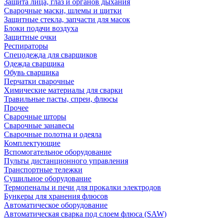
Защита лица, глаз и органов дыхания
Сварочные маски, шлемы и щитки
Защитные стекла, запчасти для масок
Блоки подачи воздуха
Защитные очки
Респираторы
Спецодежда для сварщиков
Одежда сварщика
Обувь сварщика
Перчатки сварочные
Химические материалы для сварки
Травильные пасты, спреи, флюсы
Прочее
Сварочные шторы
Сварочные занавесы
Сварочные полотна и одеяла
Комплектующие
Вспомогательное оборудование
Пульты дистанционного управления
Транспортные тележки
Сушильное оборудование
Термопеналы и печи для прокалки электродов
Бункеры для хранения флюсов
Автоматическое оборудование
Автоматическая сварка под слоем флюса (SAW)