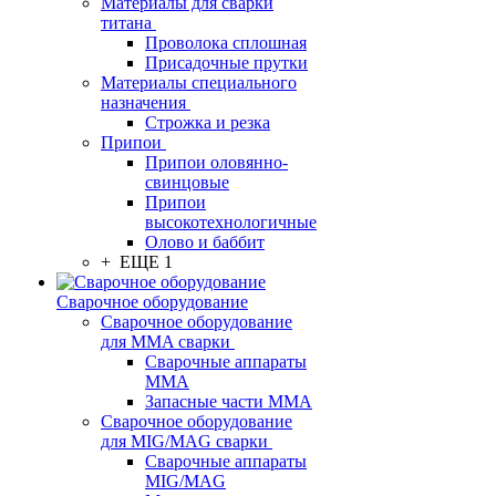
Материалы для сварки
титана
Проволока сплошная
Присадочные прутки
Материалы специального
назначения
Строжка и резка
Припои
Припои оловянно-
свинцовые
Припои
высокотехнологичные
Олово и баббит
+ ЕЩЕ 1
Сварочное оборудование
Сварочное оборудование
для MMA сварки
Сварочные аппараты
MMA
Запасные части MMA
Сварочное оборудование
для MIG/MAG сварки
Сварочные аппараты
MIG/MAG