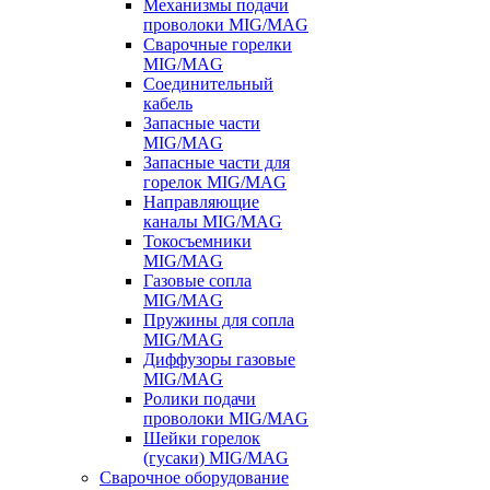
Механизмы подачи
проволоки MIG/MAG
Сварочные горелки
MIG/MAG
Соединительный
кабель
Запасные части
MIG/MAG
Запасные части для
горелок MIG/MAG
Направляющие
каналы MIG/MAG
Токосъемники
MIG/MAG
Газовые сопла
MIG/MAG
Пружины для сопла
MIG/MAG
Диффузоры газовые
MIG/MAG
Ролики подачи
проволоки MIG/MAG
Шейки горелок
(гусаки) MIG/MAG
Сварочное оборудование