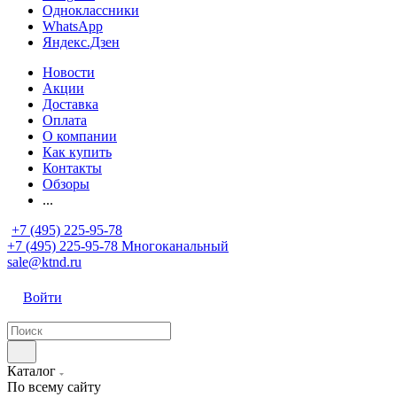
Одноклассники
WhatsApp
Яндекс.Дзен
Новости
Акции
Доставка
Оплата
О компании
Как купить
Контакты
Обзоры
...
+7 (495) 225-95-78
+7 (495) 225-95-78
Многоканальный
sale@ktnd.ru
Войти
Каталог
По всему сайту