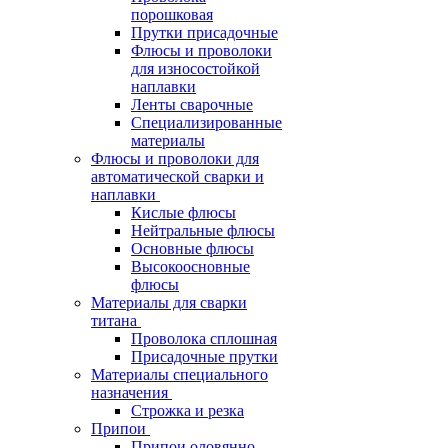
порошковая
Прутки присадочные
Флюсы и проволоки
для износостойкой
наплавки
Ленты сварочные
Специализированные
материалы
Флюсы и проволоки для
автоматической сварки и
наплавки
Кислые флюсы
Нейтральные флюсы
Основные флюсы
Высокоосновные
флюсы
Материалы для сварки
титана
Проволока сплошная
Присадочные прутки
Материалы специального
назначения
Строжка и резка
Припои
Припои оловянно-