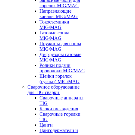
Запасные части для
горелок MIG/MAG
Направляющие
каналы MIG/MAG
Токосъемники
MIG/MAG
Газовые сопла
MIG/MAG
Пружины для сопла
MIG/MAG
Диффузоры газовые
MIG/MAG
Ролики подачи
проволоки MIG/MAG
Шейки горелок
(гусаки) MIG/MAG
Сварочное оборудование
для TIG сварки
Сварочные аппараты
TIG
Блоки охлаждения
Сварочные горелки
TIG
Цанги
Цангодержатели и