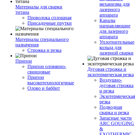
механизма для
Материалы для сварки
лазерного
титана
аппарата
Проволока сплошная
Каналы
Присадочные прутки
направляющие
для лазерного
аппарата
Материалы специального
Уплотнительные
назначения
кольца для
Строжка и резка
лазерной сварки
Припои
Припои оловянно-
Дуговая строжка и
свинцовые
экзотермическая резка
Припои
Воздушно-
высокотехнологичные
дуговая строжка
Олово и баббит
и резка
Экзотермическая
резка
Подводная
сварка и резка
Запасные части
ARC GOUGING
&
EXOTHERMIC