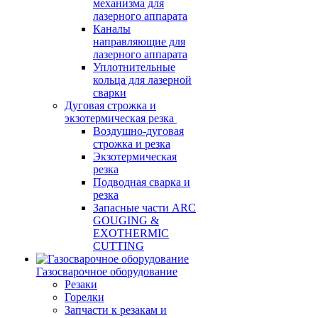
механизма для
лазерного аппарата
Каналы
направляющие для
лазерного аппарата
Уплотнительные
кольца для лазерной
сварки
Дуговая строжка и
экзотермическая резка
Воздушно-дуговая
строжка и резка
Экзотермическая
резка
Подводная сварка и
резка
Запасные части ARC
GOUGING &
EXOTHERMIC
CUTTING
Газосварочное оборудование
Резаки
Горелки
Запчасти к резакам и