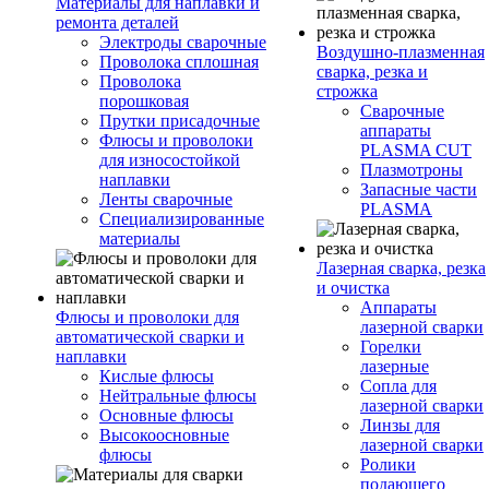
Материалы для наплавки и
ремонта деталей
Электроды сварочные
Воздушно-плазменная
Проволока сплошная
сварка, резка и
Проволока
строжка
порошковая
Сварочные
Прутки присадочные
аппараты
Флюсы и проволоки
PLASMA CUT
для износостойкой
Плазмотроны
наплавки
Запасные части
Ленты сварочные
PLASMA
Специализированные
материалы
Лазерная сварка, резка
и очистка
Аппараты
Флюсы и проволоки для
лазерной сварки
автоматической сварки и
Горелки
наплавки
лазерные
Кислые флюсы
Сопла для
Нейтральные флюсы
лазерной сварки
Основные флюсы
Линзы для
Высокоосновные
лазерной сварки
флюсы
Ролики
подающего