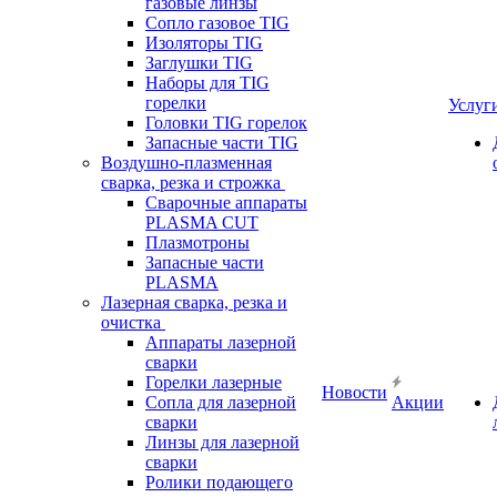
газовые линзы
Сопло газовое TIG
Изоляторы TIG
Заглушки TIG
Наборы для TIG
горелки
Услуг
Головки TIG горелок
Запасные части TIG
Воздушно-плазменная
сварка, резка и строжка
Сварочные аппараты
PLASMA CUT
Плазмотроны
Запасные части
PLASMA
Лазерная сварка, резка и
очистка
Аппараты лазерной
сварки
Горелки лазерные
Новости
Сопла для лазерной
Акции
сварки
Линзы для лазерной
сварки
Ролики подающего