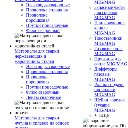
MIG/MAG
Электроды сварочные
Запасные части
Проволока сплошная
для горелок
Проволока
MIG/MAG
порошковая
Направляющие
Прутки присадочные
каналы
Флюс сварочный
MIG/MAG
Токосъемники
MIG/MAG
Газовые сопла
Материалы для сварки
MIG/MAG
нержавеющих и
Пружины для
жаростойких сталей
сопла MIG/MAG
Электроды сварочные
Диффузоры
Проволока сплошная
газовые
Проволока
MIG/MAG
порошковая
Ролики подачи
Прутки присадочные
проволоки
Флюс сварочный
MIG/MAG
Ленты сварочные
Шейки горелок
(гусаки)
MIG/MAG
+ ЕЩЕ
Материалы для сварки
чугуна и сплавов на основе