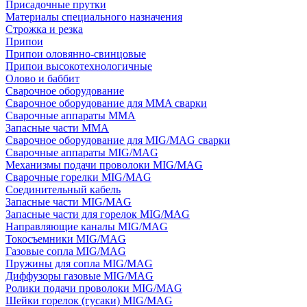
Присадочные прутки
Материалы специального назначения
Строжка и резка
Припои
Припои оловянно-свинцовые
Припои высокотехнологичные
Олово и баббит
Сварочное оборудование
Сварочное оборудование для MMA сварки
Сварочные аппараты MMA
Запасные части MMA
Сварочное оборудование для MIG/MAG сварки
Сварочные аппараты MIG/MAG
Механизмы подачи проволоки MIG/MAG
Сварочные горелки MIG/MAG
Соединительный кабель
Запасные части MIG/MAG
Запасные части для горелок MIG/MAG
Направляющие каналы MIG/MAG
Токосъемники MIG/MAG
Газовые сопла MIG/MAG
Пружины для сопла MIG/MAG
Диффузоры газовые MIG/MAG
Ролики подачи проволоки MIG/MAG
Шейки горелок (гусаки) MIG/MAG