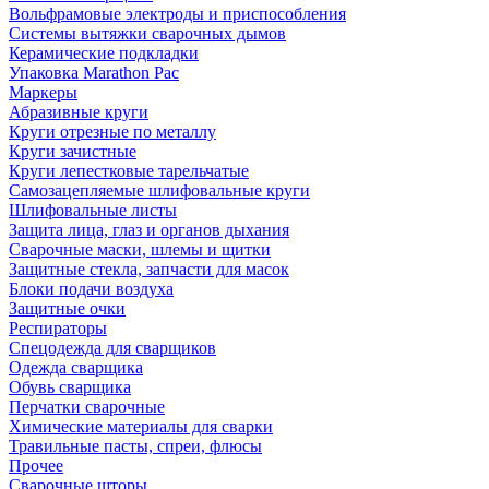
Вольфрамовые электроды и приспособления
Системы вытяжки сварочных дымов
Керамические подкладки
Упаковка Marathon Pac
Маркеры
Абразивные круги
Круги отрезные по металлу
Круги зачистные
Круги лепестковые тарельчатые
Самозацепляемые шлифовальные круги
Шлифовальные листы
Защита лица, глаз и органов дыхания
Сварочные маски, шлемы и щитки
Защитные стекла, запчасти для масок
Блоки подачи воздуха
Защитные очки
Респираторы
Спецодежда для сварщиков
Одежда сварщика
Обувь сварщика
Перчатки сварочные
Химические материалы для сварки
Травильные пасты, спреи, флюсы
Прочее
Сварочные шторы