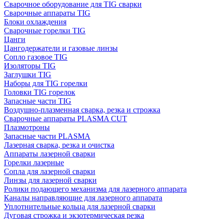
Сварочное оборудование для TIG сварки
Сварочные аппараты TIG
Блоки охлаждения
Сварочные горелки TIG
Цанги
Цангодержатели и газовые линзы
Сопло газовое TIG
Изоляторы TIG
Заглушки TIG
Наборы для TIG горелки
Головки TIG горелок
Запасные части TIG
Воздушно-плазменная сварка, резка и строжка
Сварочные аппараты PLASMA CUT
Плазмотроны
Запасные части PLASMA
Лазерная сварка, резка и очистка
Аппараты лазерной сварки
Горелки лазерные
Сопла для лазерной сварки
Линзы для лазерной сварки
Ролики подающего механизма для лазерного аппарата
Каналы направляющие для лазерного аппарата
Уплотнительные кольца для лазерной сварки
Дуговая строжка и экзотермическая резка