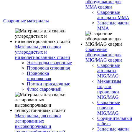
оборудование для
MMA сварки
Сварочные
аппараты MMA
Сварочные материалы
Запасные части
MMA
Материалы для сварки
Сварочное
углеродистых и
оборудование для
низколегированных сталей
MIG/MAG сварки
Электроды сварочные
Сварочные
Проволока сплошная
аппараты
Проволока
MIG/MAG
порошковая
Механизмы
Прутки присадочные
подачи
Флюс сварочный
проволоки
MIG/MAG
Сварочные
горелки
MIG/MAG
Материалы для сварки
Соединительны
легированных
кабель
высокопрочных и
Запасные части
теплоустойчивых сталей