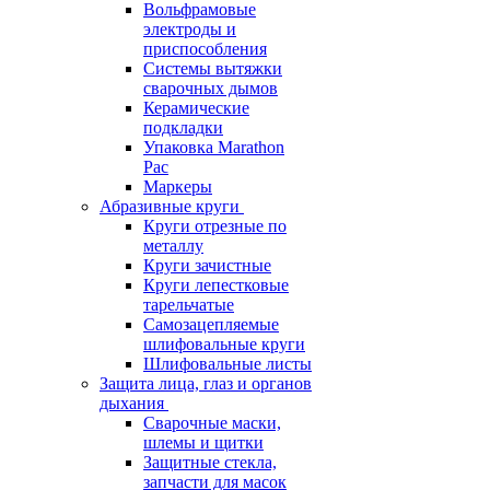
Вольфрамовые
электроды и
приспособления
Системы вытяжки
сварочных дымов
Керамические
подкладки
Упаковка Marathon
Pac
Маркеры
Абразивные круги
Круги отрезные по
металлу
Круги зачистные
Круги лепестковые
тарельчатые
Самозацепляемые
шлифовальные круги
Шлифовальные листы
Защита лица, глаз и органов
дыхания
Сварочные маски,
шлемы и щитки
Защитные стекла,
запчасти для масок