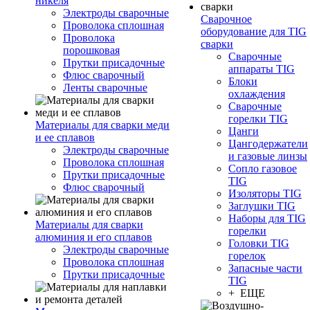
никеля
Электроды сварочные
Сварочное
Проволока сплошная
оборудование для TIG
Проволока
сварки
порошковая
Сварочные
Прутки присадочные
аппараты TIG
Флюс сварочный
Блоки
Ленты сварочные
охлаждения
Сварочные
горелки TIG
Материалы для сварки меди
Цанги
и ее сплавов
Цангодержатели
Электроды сварочные
и газовые линзы
Проволока сплошная
Сопло газовое
Прутки присадочные
TIG
Флюс сварочный
Изоляторы TIG
Заглушки TIG
Наборы для TIG
Материалы для сварки
горелки
алюминия и его сплавов
Головки TIG
Электроды сварочные
горелок
Проволока сплошная
Запасные части
Прутки присадочные
TIG
+ ЕЩЕ