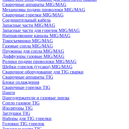
Сварочные аппараты MIG/MAG
Механизмы подачи проволоки MIG/MAG
Сварочные горелки MIG/MAG
Соединительный кабель
Запасные части MIG/MAG
Запасные части для горелок MIG/MAG
Направляющие каналы MIG/MAG
Токосъемники MIG/MAG
Газовые сопла MIG/MAG
Пружины для сопла MIG/MAG
Диффузоры газовые MIG/MAG
Ролики подачи проволоки MIG/MAG
Шейки горелок (гусаки) MIG/MAG
Сварочное оборудование для TIG сварки
Сварочные аппараты TIG
Блоки охлаждения
Сварочные горелки TIG
Цанги
Цангодержатели и газовые линзы
Сопло газовое TIG
Изоляторы TIG
Заглушки TIG
Наборы для TIG горелки
Головки TIG горелок
Запасные части TIG