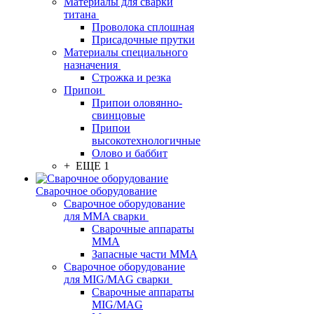
Материалы для сварки
титана
Проволока сплошная
Присадочные прутки
Материалы специального
назначения
Строжка и резка
Припои
Припои оловянно-
свинцовые
Припои
высокотехнологичные
Олово и баббит
+ ЕЩЕ 1
Сварочное оборудование
Сварочное оборудование
для MMA сварки
Сварочные аппараты
MMA
Запасные части MMA
Сварочное оборудование
для MIG/MAG сварки
Сварочные аппараты
MIG/MAG