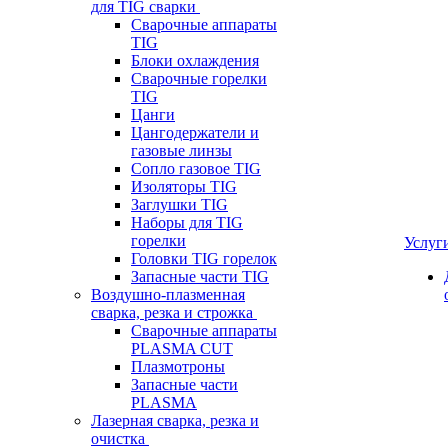
для TIG сварки
Сварочные аппараты
TIG
Блоки охлаждения
Сварочные горелки
TIG
Цанги
Цангодержатели и
газовые линзы
Сопло газовое TIG
Изоляторы TIG
Заглушки TIG
Наборы для TIG
горелки
Услуг
Головки TIG горелок
Запасные части TIG
Воздушно-плазменная
сварка, резка и строжка
Сварочные аппараты
PLASMA CUT
Плазмотроны
Запасные части
PLASMA
Лазерная сварка, резка и
очистка