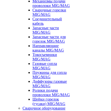
Механизмы подачи
проволоки MIG/MAG
Сварочные горелки
MIG/MAG
Соединительный
кабель
Запасные части
MIG/MAG
Запасные части для
горелок MIG/MAG
Направляющие
каналы MIG/MAG
Токосъемники
MIG/MAG
Газовые сопла
MIG/MAG
Пружины для сопла
MIG/MAG
Диффузоры газовые
MIG/MAG
Ролики подачи
проволоки MIG/MAG
Шейки горелок
(гусаки) MIG/MAG
Сварочное оборудование