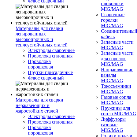
Флюс сварочный
проволоки
MIG/MAG
Сварочные
горелки
MIG/MAG
Материалы для сварки
Соединительны
легированных
кабель
высокопрочных и
Запасные части
теплоустойчивых сталей
MIG/MAG
Электроды сварочные
Запасные части
Проволока сплошная
для горелок
Проволока
MIG/MAG
порошковая
Направляющие
Прутки присадочные
каналы
Флюс сварочный
MIG/MAG
Токосъемники
MIG/MAG
Газовые сопла
Материалы для сварки
MIG/MAG
нержавеющих и
Пружины для
жаростойких сталей
сопла MIG/MAG
Электроды сварочные
Диффузоры
Проволока сплошная
газовые
Проволока
MIG/MAG
порошковая
Ролики подачи