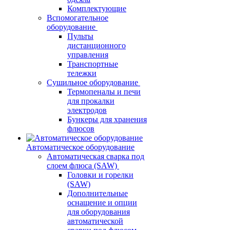
Комплектующие
Вспомогательное
оборудование
Пульты
дистанционного
управления
Транспортные
тележки
Сушильное оборудование
Термопеналы и печи
для прокалки
электродов
Бункеры для хранения
флюсов
Автоматическое оборудование
Автоматическая сварка под
слоем флюса (SAW)
Головки и горелки
(SAW)
Дополнительные
оснащение и опции
для оборудования
автоматической