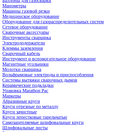
Баллоны для газосварки
Манометры
Машины газовой резки
Медицинское оборудование
Оборудование для газораспределительных систем
Сетевое оборудование
Сварочные аксессуары
Инструменты сварщика
Электрододержатели
Клеммы заземления
Сварочный кабель
Инструмент и вспомогательное оборудование
Магнитные угольники
Молотки сварщика
Вольфрамовые электроды и приспособления
Системы вытяжки сварочных дымов
Керамические подкладки
Упаковка Marathon Pac
Маркеры
Абразивные круги
Круги отрезные по металлу
Круги зачистные
Круги лепестковые тарельчатые
Самозацепляемые шлифовальные круги
Шлифовальные листы