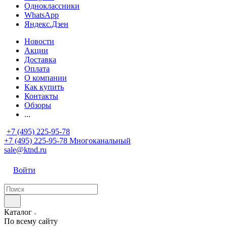
Одноклассники
WhatsApp
Яндекс.Дзен
Новости
Акции
Доставка
Оплата
О компании
Как купить
Контакты
Обзоры
...
+7 (495) 225-95-78
+7 (495) 225-95-78
Многоканальный
sale@ktnd.ru
Войти
Каталог
По всему сайту