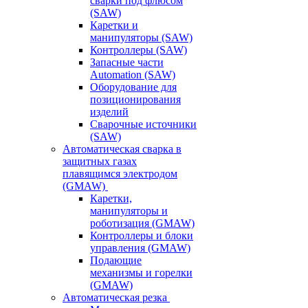
сварки под флюсом
(SAW)
Каретки и
манипуляторы (SAW)
Контроллеры (SAW)
Запасные части
Automation (SAW)
Оборудование для
позиционирования
изделий
Сварочные источники
(SAW)
Автоматическая сварка в
защитных газах
плавящимся электродом
(GMAW)
Каретки,
манипуляторы и
роботизация (GMAW)
Контроллеры и блоки
управления (GMAW)
Подающие
механизмы и горелки
(GMAW)
Автоматическая резка