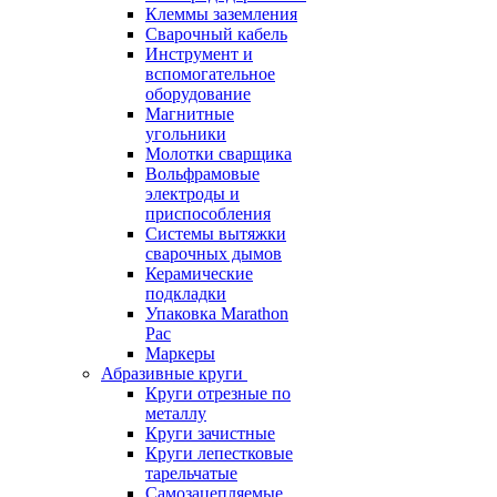
Клеммы заземления
Сварочный кабель
Инструмент и
вспомогательное
оборудование
Магнитные
угольники
Молотки сварщика
Вольфрамовые
электроды и
приспособления
Системы вытяжки
сварочных дымов
Керамические
подкладки
Упаковка Marathon
Pac
Маркеры
Абразивные круги
Круги отрезные по
металлу
Круги зачистные
Круги лепестковые
тарельчатые
Самозацепляемые