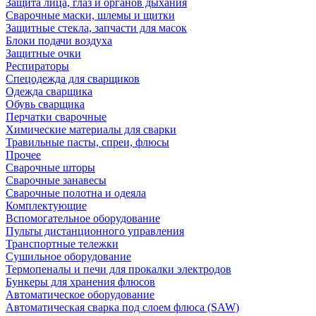
Защита лица, глаз и органов дыхания
Сварочные маски, шлемы и щитки
Защитные стекла, запчасти для масок
Блоки подачи воздуха
Защитные очки
Респираторы
Спецодежда для сварщиков
Одежда сварщика
Обувь сварщика
Перчатки сварочные
Химические материалы для сварки
Травильные пасты, спреи, флюсы
Прочее
Сварочные шторы
Сварочные занавесы
Сварочные полотна и одеяла
Комплектующие
Вспомогательное оборудование
Пульты дистанционного управления
Транспортные тележки
Сушильное оборудование
Термопеналы и печи для прокалки электродов
Бункеры для хранения флюсов
Автоматическое оборудование
Автоматическая сварка под слоем флюса (SAW)