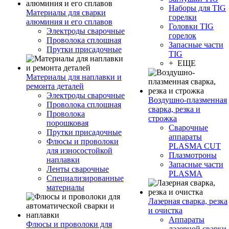
Наборы для TIG
Материалы для сварки
горелки
алюминия и его сплавов
Головки TIG
Электроды сварочные
горелок
Проволока сплошная
Запасные части
Прутки присадочные
TIG
+ ЕЩЕ
Материалы для наплавки и
ремонта деталей
Электроды сварочные
Воздушно-плазменная
Проволока сплошная
сварка, резка и
Проволока
строжка
порошковая
Сварочные
Прутки присадочные
аппараты
Флюсы и проволоки
PLASMA CUT
для износостойкой
Плазмотроны
наплавки
Запасные части
Ленты сварочные
PLASMA
Специализированные
материалы
Лазерная сварка, резка
и очистка
Аппараты
Флюсы и проволоки для
лазерной сварки