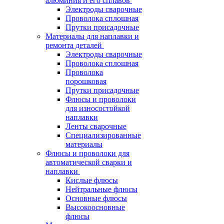
алюминия и его сплавов
Электроды сварочные
Проволока сплошная
Прутки присадочные
Материалы для наплавки и
ремонта деталей
Электроды сварочные
Проволока сплошная
Проволока
порошковая
Прутки присадочные
Флюсы и проволоки
для износостойкой
наплавки
Ленты сварочные
Специализированные
материалы
Флюсы и проволоки для
автоматической сварки и
наплавки
Кислые флюсы
Нейтральные флюсы
Основные флюсы
Высокоосновные
флюсы