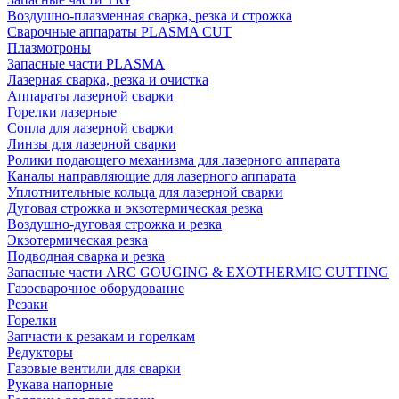
Воздушно-плазменная сварка, резка и строжка
Сварочные аппараты PLASMA CUT
Плазмотроны
Запасные части PLASMA
Лазерная сварка, резка и очистка
Аппараты лазерной сварки
Горелки лазерные
Сопла для лазерной сварки
Линзы для лазерной сварки
Ролики подающего механизма для лазерного аппарата
Каналы направляющие для лазерного аппарата
Уплотнительные кольца для лазерной сварки
Дуговая строжка и экзотермическая резка
Воздушно-дуговая строжка и резка
Экзотермическая резка
Подводная сварка и резка
Запасные части ARC GOUGING & EXOTHERMIC CUTTING
Газосварочное оборудование
Резаки
Горелки
Запчасти к резакам и горелкам
Редукторы
Газовые вентили для сварки
Рукава напорные