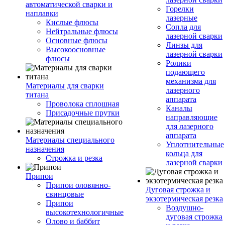
автоматической сварки и
Горелки
наплавки
лазерные
Кислые флюсы
Сопла для
Нейтральные флюсы
лазерной сварки
Основные флюсы
Линзы для
Высокоосновные
лазерной сварки
флюсы
Ролики
подающего
механизма для
Материалы для сварки
лазерного
титана
аппарата
Проволока сплошная
Каналы
Присадочные прутки
направляющие
для лазерного
аппарата
Материалы специального
Уплотнительные
назначения
кольца для
Строжка и резка
лазерной сварки
Припои
Припои оловянно-
Дуговая строжка и
свинцовые
экзотермическая резка
Припои
Воздушно-
высокотехнологичные
дуговая строжка
Олово и баббит