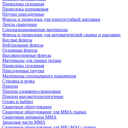
Проволока сплошная
Проволока порошковая
Прутки присадочные
Флюсы и проволоки для износостойкой наплавки
Ленты сварочные
Специализированные материалы
Флюсы и проволоки для автоматической сварки и наплавки
Кислые флюсы
Нейтральные флюсы
Основные флюсы
Высокоосновные флюсы
Материалы для сварки титана
Проволока сплошная
Присадочные прутки
Материалы специального назначения
Строжка и резка
Припои
Припои оловянно-свинцовые
Припои высокотехнологичные
Олово и баббит
Сварочное оборудование
Сварочное оборудование для MMA сварки
Сварочные аппараты MMA
Запасные части MMA
Сварочное оборудование для MIG/MAG сварки