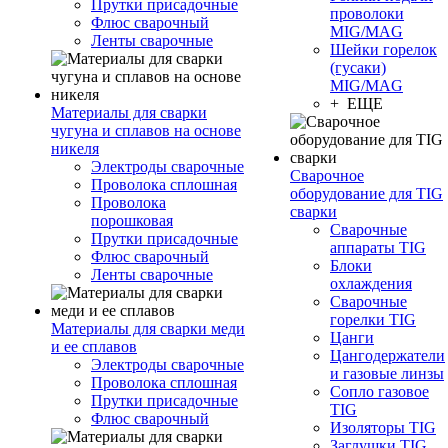
Прутки присадочные
проволоки
Флюс сварочный
MIG/MAG
Ленты сварочные
Шейки горелок
(гусаки)
MIG/MAG
+ ЕЩЕ
Материалы для сварки
чугуна и сплавов на основе
никеля
Электроды сварочные
Сварочное
Проволока сплошная
оборудование для TIG
Проволока
сварки
порошковая
Сварочные
Прутки присадочные
аппараты TIG
Флюс сварочный
Блоки
Ленты сварочные
охлаждения
Сварочные
горелки TIG
Материалы для сварки меди
Цанги
и ее сплавов
Цангодержатели
Электроды сварочные
и газовые линзы
Проволока сплошная
Сопло газовое
Прутки присадочные
TIG
Флюс сварочный
Изоляторы TIG
Заглушки TIG