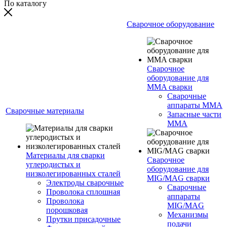
По каталогу
Сварочное оборудование
Сварочное
оборудование для
MMA сварки
Сварочные
аппараты MMA
Сварочные материалы
Запасные части
MMA
Материалы для сварки
Сварочное
углеродистых и
оборудование для
низколегированных сталей
MIG/MAG сварки
Электроды сварочные
Сварочные
Проволока сплошная
аппараты
Проволока
MIG/MAG
порошковая
Механизмы
Прутки присадочные
подачи