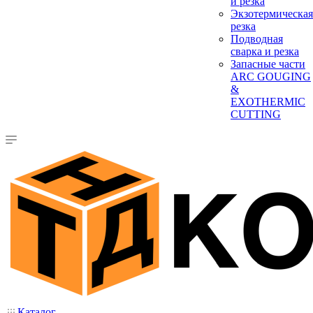
и резка
Экзотермическая
резка
Подводная
сварка и резка
Запасные части
ARC GOUGING
&
EXOTHERMIC
CUTTING
Каталог