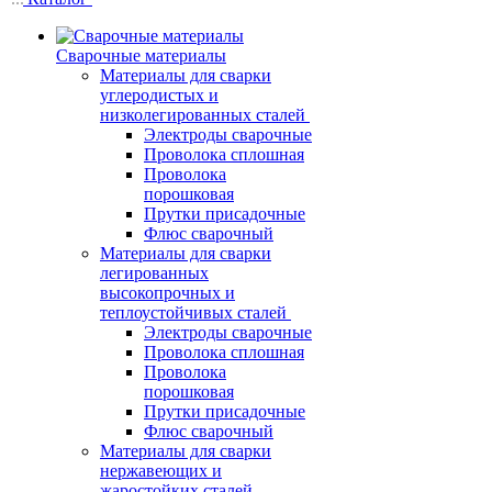
Сварочные материалы
Материалы для сварки
углеродистых и
низколегированных сталей
Электроды сварочные
Проволока сплошная
Проволока
порошковая
Прутки присадочные
Флюс сварочный
Материалы для сварки
легированных
высокопрочных и
теплоустойчивых сталей
Электроды сварочные
Проволока сплошная
Проволока
порошковая
Прутки присадочные
Флюс сварочный
Материалы для сварки
нержавеющих и
жаростойких сталей