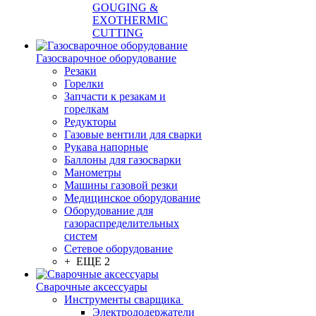
GOUGING &
EXOTHERMIC
CUTTING
Газосварочное оборудование
Резаки
Горелки
Запчасти к резакам и
горелкам
Редукторы
Газовые вентили для сварки
Рукава напорные
Баллоны для газосварки
Манометры
Машины газовой резки
Медицинское оборудование
Оборудование для
газораспределительных
систем
Сетевое оборудование
+ ЕЩЕ 2
Сварочные аксессуары
Инструменты сварщика
Электрододержатели