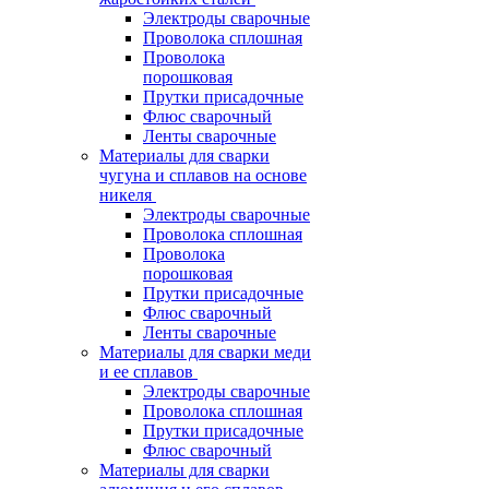
Электроды сварочные
Проволока сплошная
Проволока
порошковая
Прутки присадочные
Флюс сварочный
Ленты сварочные
Материалы для сварки
чугуна и сплавов на основе
никеля
Электроды сварочные
Проволока сплошная
Проволока
порошковая
Прутки присадочные
Флюс сварочный
Ленты сварочные
Материалы для сварки меди
и ее сплавов
Электроды сварочные
Проволока сплошная
Прутки присадочные
Флюс сварочный
Материалы для сварки