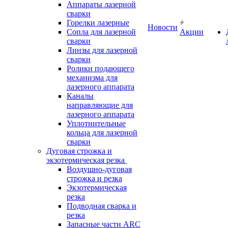
Аппараты лазерной
сварки
Горелки лазерные
Новости
Сопла для лазерной
Акции
сварки
Линзы для лазерной
сварки
Ролики подающего
механизма для
лазерного аппарата
Каналы
направляющие для
лазерного аппарата
Уплотнительные
кольца для лазерной
сварки
Дуговая строжка и
экзотермическая резка
Воздушно-дуговая
строжка и резка
Экзотермическая
резка
Подводная сварка и
резка
Запасные части ARC