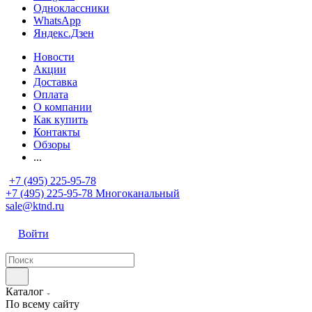
Одноклассники
WhatsApp
Яндекс.Дзен
Новости
Акции
Доставка
Оплата
О компании
Как купить
Контакты
Обзоры
...
+7 (495) 225-95-78
+7 (495) 225-95-78
Многоканальный
sale@ktnd.ru
Войти
Каталог
По всему сайту