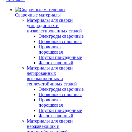
Сварочные материалы
Материалы для сварки
углеродистых и
низколегированных сталей
Электроды сварочные
Проволока сплошная
Проволока
порошковая
Прутки присадочные
Флюс сварочный
Материалы для сварки
легированных
высокопрочных и
теплоустойчивых сталей
Электроды сварочные
Проволока сплошная
Проволока
порошковая
Прутки присадочные
Флюс сварочный
Материалы для сварки
нержавеющих и
жаростойких сталей