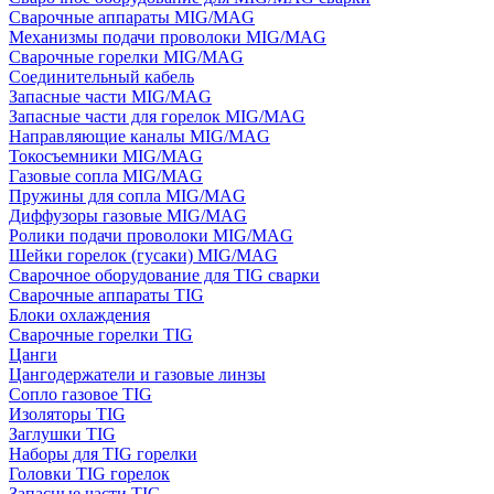
Сварочные аппараты MIG/MAG
Механизмы подачи проволоки MIG/MAG
Сварочные горелки MIG/MAG
Соединительный кабель
Запасные части MIG/MAG
Запасные части для горелок MIG/MAG
Направляющие каналы MIG/MAG
Токосъемники MIG/MAG
Газовые сопла MIG/MAG
Пружины для сопла MIG/MAG
Диффузоры газовые MIG/MAG
Ролики подачи проволоки MIG/MAG
Шейки горелок (гусаки) MIG/MAG
Сварочное оборудование для TIG сварки
Сварочные аппараты TIG
Блоки охлаждения
Сварочные горелки TIG
Цанги
Цангодержатели и газовые линзы
Сопло газовое TIG
Изоляторы TIG
Заглушки TIG
Наборы для TIG горелки
Головки TIG горелок
Запасные части TIG