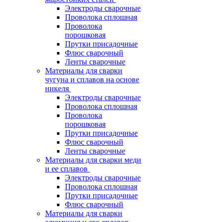
Электроды сварочные
Проволока сплошная
Проволока
порошковая
Прутки присадочные
Флюс сварочный
Ленты сварочные
Материалы для сварки
чугуна и сплавов на основе
никеля
Электроды сварочные
Проволока сплошная
Проволока
порошковая
Прутки присадочные
Флюс сварочный
Ленты сварочные
Материалы для сварки меди
и ее сплавов
Электроды сварочные
Проволока сплошная
Прутки присадочные
Флюс сварочный
Материалы для сварки