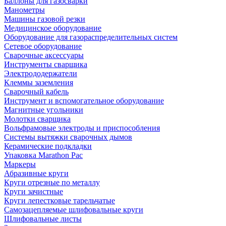
Баллоны для газосварки
Манометры
Машины газовой резки
Медицинское оборудование
Оборудование для газораспределительных систем
Сетевое оборудование
Сварочные аксессуары
Инструменты сварщика
Электрододержатели
Клеммы заземления
Сварочный кабель
Инструмент и вспомогательное оборудование
Магнитные угольники
Молотки сварщика
Вольфрамовые электроды и приспособления
Системы вытяжки сварочных дымов
Керамические подкладки
Упаковка Marathon Pac
Маркеры
Абразивные круги
Круги отрезные по металлу
Круги зачистные
Круги лепестковые тарельчатые
Самозацепляемые шлифовальные круги
Шлифовальные листы