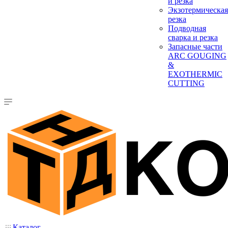
и резка
Экзотермическая
резка
Подводная
сварка и резка
Запасные части
ARC GOUGING
&
EXOTHERMIC
CUTTING
Каталог