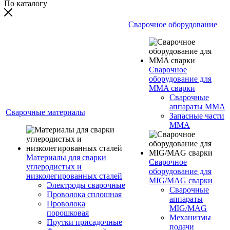
По каталогу
Сварочное оборудование
Сварочное
оборудование для
MMA сварки
Сварочные
аппараты MMA
Сварочные материалы
Запасные части
MMA
Материалы для сварки
Сварочное
углеродистых и
оборудование для
низколегированных сталей
MIG/MAG сварки
Электроды сварочные
Сварочные
Проволока сплошная
аппараты
Проволока
MIG/MAG
порошковая
Механизмы
Прутки присадочные
подачи