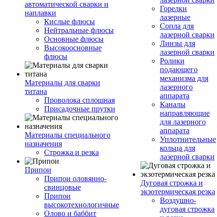
автоматической сварки и
Горелки
наплавки
лазерные
Кислые флюсы
Сопла для
Нейтральные флюсы
лазерной сварки
Основные флюсы
Линзы для
Высокоосновные
лазерной сварки
флюсы
Ролики
подающего
механизма для
Материалы для сварки
лазерного
титана
аппарата
Проволока сплошная
Каналы
Присадочные прутки
направляющие
для лазерного
аппарата
Материалы специального
Уплотнительные
назначения
кольца для
Строжка и резка
лазерной сварки
Припои
Припои оловянно-
Дуговая строжка и
свинцовые
экзотермическая резка
Припои
Воздушно-
высокотехнологичные
дуговая строжка
Олово и баббит