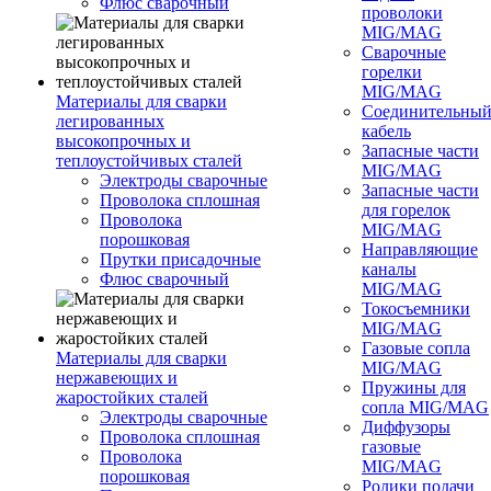
Флюс сварочный
проволоки
MIG/MAG
Сварочные
горелки
MIG/MAG
Материалы для сварки
Соединительны
легированных
кабель
высокопрочных и
Запасные части
теплоустойчивых сталей
MIG/MAG
Электроды сварочные
Запасные части
Проволока сплошная
для горелок
Проволока
MIG/MAG
порошковая
Направляющие
Прутки присадочные
каналы
Флюс сварочный
MIG/MAG
Токосъемники
MIG/MAG
Газовые сопла
Материалы для сварки
MIG/MAG
нержавеющих и
Пружины для
жаростойких сталей
сопла MIG/MAG
Электроды сварочные
Диффузоры
Проволока сплошная
газовые
Проволока
MIG/MAG
порошковая
Ролики подачи