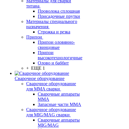
Материалы для сварки
титана
Проволока сплошная
Присадочные прутки
Материалы специального
назначения
Строжка и резка
Припои
Припои оловянно-
свинцовые
Припои
высокотехнологичные
Олово и баббит
+ ЕЩЕ 1
Сварочное оборудование
Сварочное оборудование
для MMA сварки
Сварочные аппараты
MMA
Запасные части MMA
Сварочное оборудование
для MIG/MAG сварки
Сварочные аппараты
MIG/MAG