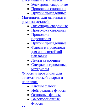
алюминия и его сплавов
Электроды сварочные
Проволока сплошная
Прутки присадочные
Материалы для наплавки и
ремонта деталей
Электроды сварочные
Проволока сплошная
Проволока
порошковая
Прутки присадочные
Флюсы и проволоки
для износостойкой
наплавки
Ленты сварочные
Специализированные
материалы
Флюсы и проволоки для
автоматической сварки и
наплавки
Кислые флюсы
Нейтральные флюсы
Основные флюсы
Высокоосновные
флюсы