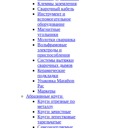
Клеммы заземления
Сварочный кабель
Инструмент и
вспомогательное
оборудование
Магнитные
угольники
Молотки сварщика
Вольфрамовые
электроды и
приспособления
Системы вытяжки
сварочных дымов
Керамические
подкладки
Упаковка Marathon
Pac
Маркеры
Абразивные круги
Круги отрезные по
металлу
Круги зачистные
Круги лепестковые
тарельчатые
Самозацепляемые