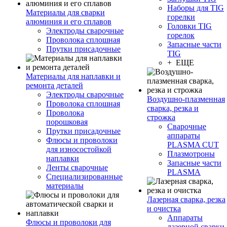
Наборы для TIG
Материалы для сварки
горелки
алюминия и его сплавов
Головки TIG
Электроды сварочные
горелок
Проволока сплошная
Запасные части
Прутки присадочные
TIG
+ ЕЩЕ
Материалы для наплавки и
ремонта деталей
Электроды сварочные
Воздушно-плазменная
Проволока сплошная
сварка, резка и
Проволока
строжка
порошковая
Сварочные
Прутки присадочные
аппараты
Флюсы и проволоки
PLASMA CUT
для износостойкой
Плазмотроны
наплавки
Запасные части
Ленты сварочные
PLASMA
Специализированные
материалы
Лазерная сварка, резка
и очистка
Аппараты
Флюсы и проволоки для
лазерной сварки