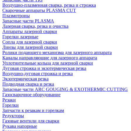
Воздушно-плазменная сварка, резка и строжка
Сварочные аппараты PLASMA CUT
Плазмотроны
Запасные части PLASMA
Лазерная сварка, резка и очистка
Аппараты лазерной сварки
Горелки лазерные
Сопла для лазерной сварки
Линзы для лазерной сварки
Ролики подающего механизма для лазерного аппарата
Каналы направляющие для лазерного аппарата
Уплотнительные кольца для лазерной сварки
Дуговая строжка и экзотермическая резка
Воздушно-дуговая строжка и резка
Экзотермическая резка
Подводная сварка и резка
Запасные части ARC GOUGING & EXOTHERMIC CUTTING
Газосварочное оборудование
Резаки
Горелки
Запчасти к резакам и горелкам
Редукторы
Газовые вентили для сварки
Рукава напорные