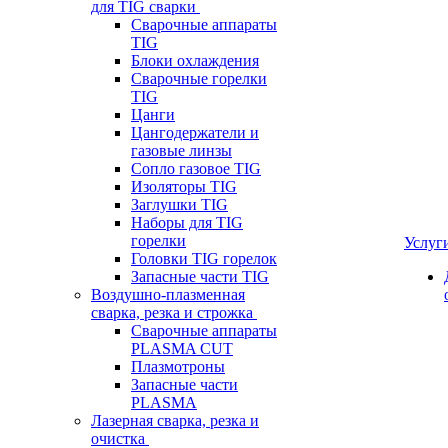
для TIG сварки
Сварочные аппараты
TIG
Блоки охлаждения
Сварочные горелки
TIG
Цанги
Цангодержатели и
газовые линзы
Сопло газовое TIG
Изоляторы TIG
Заглушки TIG
Наборы для TIG
горелки
Услуг
Головки TIG горелок
Запасные части TIG
Воздушно-плазменная
сварка, резка и строжка
Сварочные аппараты
PLASMA CUT
Плазмотроны
Запасные части
PLASMA
Лазерная сварка, резка и
очистка