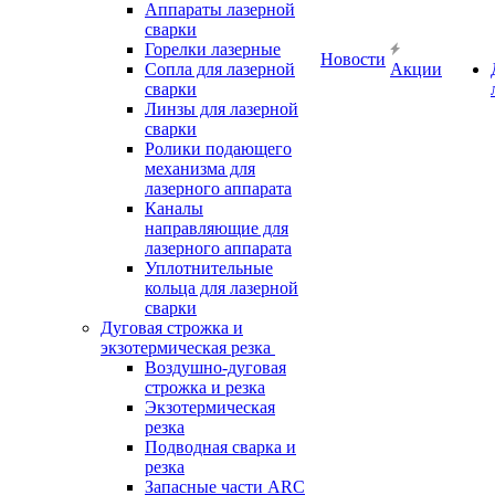
Аппараты лазерной
сварки
Горелки лазерные
Новости
Сопла для лазерной
Акции
сварки
Линзы для лазерной
сварки
Ролики подающего
механизма для
лазерного аппарата
Каналы
направляющие для
лазерного аппарата
Уплотнительные
кольца для лазерной
сварки
Дуговая строжка и
экзотермическая резка
Воздушно-дуговая
строжка и резка
Экзотермическая
резка
Подводная сварка и
резка
Запасные части ARC