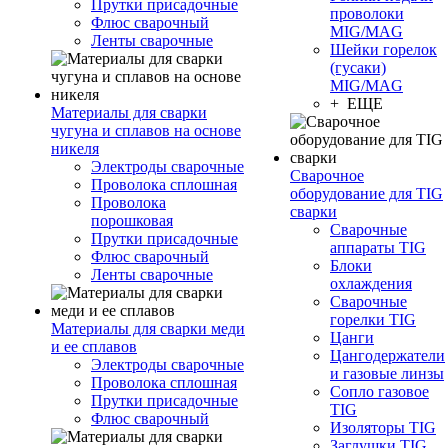
Прутки присадочные
проволоки
Флюс сварочный
MIG/MAG
Ленты сварочные
Шейки горелок
(гусаки)
MIG/MAG
+ ЕЩЕ
Материалы для сварки
чугуна и сплавов на основе
никеля
Электроды сварочные
Сварочное
Проволока сплошная
оборудование для TIG
Проволока
сварки
порошковая
Сварочные
Прутки присадочные
аппараты TIG
Флюс сварочный
Блоки
Ленты сварочные
охлаждения
Сварочные
горелки TIG
Материалы для сварки меди
Цанги
и ее сплавов
Цангодержатели
Электроды сварочные
и газовые линзы
Проволока сплошная
Сопло газовое
Прутки присадочные
TIG
Флюс сварочный
Изоляторы TIG
Заглушки TIG