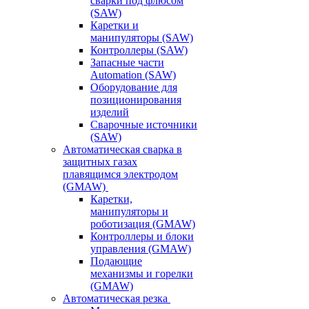
сварки под флюсом
(SAW)
Каретки и
манипуляторы (SAW)
Контроллеры (SAW)
Запасные части
Automation (SAW)
Оборудование для
позиционирования
изделий
Сварочные источники
(SAW)
Автоматическая сварка в
защитных газах
плавящимся электродом
(GMAW)
Каретки,
манипуляторы и
роботизация (GMAW)
Контроллеры и блоки
управления (GMAW)
Подающие
механизмы и горелки
(GMAW)
Автоматическая резка