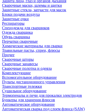
Защита лица, глаз и органов дыхания
Сварочные маски, шлемы и щитки
Защитные стекла, запчасти для масок
Блоки подачи воздуха
Защитные очки
Респираторы
Спецодежда для сварщиков
Одежда сварщика
Обувь сварщика
Перчатки сварочные
Химические материалы для сварки
Травильные пасты, спреи, флюсы
Прочее
Сварочные шторы
Сварочные занавесы
Сварочные полотна и одеяла
Комплектующие
Вспомогательное оборудование
Пульты дистанционного управления
Транспортные тележки
Сушильное оборудование
Термопеналы и печи для прокалки электродов
Бункеры для хранения флюсов
Автоматическое оборудование
Автоматическая сварка под слоем флюса (SAW)