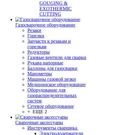
GOUGING &
EXOTHERMIC
CUTTING
Газосварочное оборудование
Резаки
Горелки
Запчасти к резакам и
горелкам
Редукторы
Газовые вентили для сварки
Рукава напорные
Баллоны для газосварки
Манометры
Машины газовой резки
Медицинское оборудование
Оборудование для
газораспределительных
систем
Сетевое оборудование
+ ЕЩЕ 2
Сварочные аксессуары
Инструменты сварщика
Электрододержатели