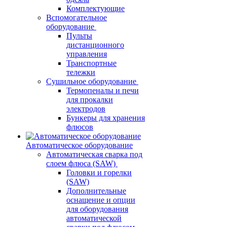
Комплектующие
Вспомогательное
оборудование
Пульты
дистанционного
управления
Транспортные
тележки
Сушильное оборудование
Термопеналы и печи
для прокалки
электродов
Бункеры для хранения
флюсов
Автоматическое оборудование
Автоматическая сварка под
слоем флюса (SAW)
Головки и горелки
(SAW)
Дополнительные
оснащение и опции
для оборудования
автоматической