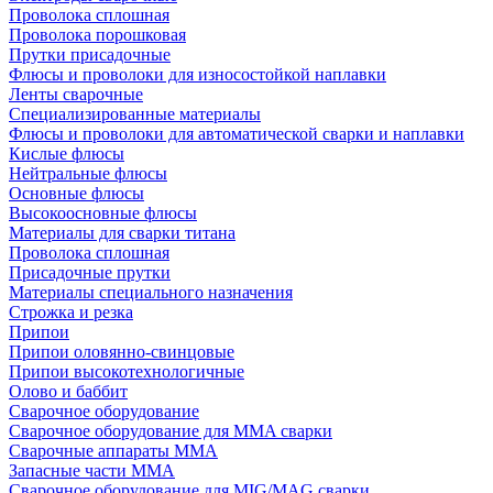
Проволока сплошная
Проволока порошковая
Прутки присадочные
Флюсы и проволоки для износостойкой наплавки
Ленты сварочные
Специализированные материалы
Флюсы и проволоки для автоматической сварки и наплавки
Кислые флюсы
Нейтральные флюсы
Основные флюсы
Высокоосновные флюсы
Материалы для сварки титана
Проволока сплошная
Присадочные прутки
Материалы специального назначения
Строжка и резка
Припои
Припои оловянно-свинцовые
Припои высокотехнологичные
Олово и баббит
Сварочное оборудование
Сварочное оборудование для MMA сварки
Сварочные аппараты MMA
Запасные части MMA
Сварочное оборудование для MIG/MAG сварки