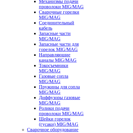
Механизмы подачи
проволоки MIG/MAG
Сварочные горелки
MIG/MAG
Соединительный
кабель
Запасные части
MIG/MAG
Запасные части для
горелок MIG/MAG
Направляющие
каналы MIG/MAG
Токосъемники
MIG/MAG
Газовые сопла
MIG/MAG
Пружины для сопла
MIG/MAG
Диффузоры газовые
MIG/MAG
Ролики подачи
проволоки MIG/MAG
Шейки горелок
(гусаки) MIG/MAG
Сварочное оборудование