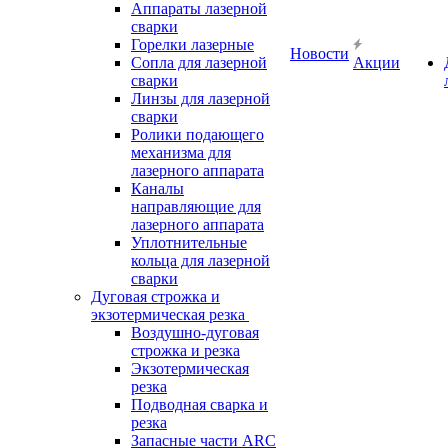
Аппараты лазерной
сварки
Горелки лазерные
Новости
Сопла для лазерной
Акции
сварки
Линзы для лазерной
сварки
Ролики подающего
механизма для
лазерного аппарата
Каналы
направляющие для
лазерного аппарата
Уплотнительные
кольца для лазерной
сварки
Дуговая строжка и
экзотермическая резка
Воздушно-дуговая
строжка и резка
Экзотермическая
резка
Подводная сварка и
резка
Запасные части ARC