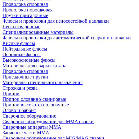
Проволока сплошная
Проволока порошковая
Прутки присадочные
Флюсы и проволоки для износостойкой наплавки
Ленты сварочные
Специализированные материалы
Флюсы и проволоки для автоматической сварки и наплавки
Кислые флюсы
Нейтральные флюсы
Основные флюсы
Высокоосновные флюсы
Материалы для сварки титана
Проволока сплошная
Присадочные прутки
Материалы специального назначения
Строжка и резка
Припои
Припои оловянно-свинцовые
Припои высокотехнологичные
Олово и баббит
Сварочное оборудование
Сварочное оборудование для MMA сварки
Сварочные аппараты MMA
Запасные части MMA
Сварочное оборудование для MIG/MAG сварки