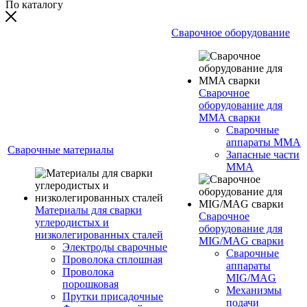
По каталогу
Сварочное оборудование
Сварочное
оборудование для
MMA сварки
Сварочные
аппараты MMA
Сварочные материалы
Запасные части
MMA
Материалы для сварки
Сварочное
углеродистых и
оборудование для
низколегированных сталей
MIG/MAG сварки
Электроды сварочные
Сварочные
Проволока сплошная
аппараты
Проволока
MIG/MAG
порошковая
Механизмы
Прутки присадочные
подачи