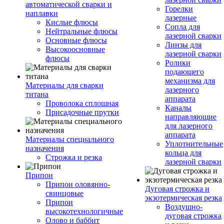
автоматической сварки и
Горелки
наплавки
лазерные
Кислые флюсы
Сопла для
Нейтральные флюсы
лазерной сварки
Основные флюсы
Линзы для
Высокоосновные
лазерной сварки
флюсы
Ролики
подающего
механизма для
Материалы для сварки
лазерного
титана
аппарата
Проволока сплошная
Каналы
Присадочные прутки
направляющие
для лазерного
аппарата
Материалы специального
Уплотнительные
назначения
кольца для
Строжка и резка
лазерной сварки
Припои
Припои оловянно-
Дуговая строжка и
свинцовые
экзотермическая резка
Припои
Воздушно-
высокотехнологичные
дуговая строжка
Олово и баббит