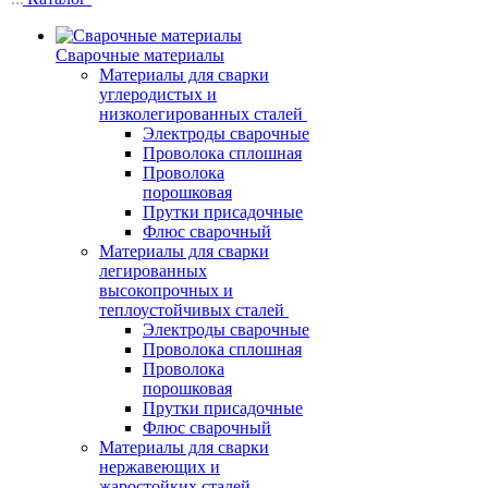
Сварочные материалы
Материалы для сварки
углеродистых и
низколегированных сталей
Электроды сварочные
Проволока сплошная
Проволока
порошковая
Прутки присадочные
Флюс сварочный
Материалы для сварки
легированных
высокопрочных и
теплоустойчивых сталей
Электроды сварочные
Проволока сплошная
Проволока
порошковая
Прутки присадочные
Флюс сварочный
Материалы для сварки
нержавеющих и
жаростойких сталей