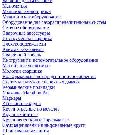
Баллоны для газосварки
Манометры
Машины газовой резки
Медицинское оборудование
Оборудование для газораспределительных систем
Сетевое оборудование
Сварочные аксессуары
Инструменты сварщика
Электрододержатели
Клеммы заземления
Сварочный кабель
Инструмент и вспомогательное оборудование
Магнитные угольники
Молотки сварщика
Вольфрамовые электроды и приспособления
Системы вытяжки сварочных дымов
Керамические подкладки
Упаковка Marathon Pac
Маркеры
Абразивные круги
Круги отрезные по металлу
Круги зачистные
Круги лепестковые тарельчатые
Самозацепляемые шлифовальные круги
Шлифовальные листы