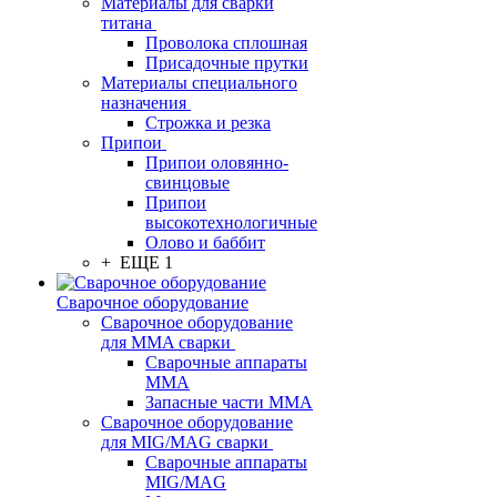
Материалы для сварки
титана
Проволока сплошная
Присадочные прутки
Материалы специального
назначения
Строжка и резка
Припои
Припои оловянно-
свинцовые
Припои
высокотехнологичные
Олово и баббит
+ ЕЩЕ 1
Сварочное оборудование
Сварочное оборудование
для MMA сварки
Сварочные аппараты
MMA
Запасные части MMA
Сварочное оборудование
для MIG/MAG сварки
Сварочные аппараты
MIG/MAG