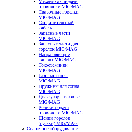
Механизмы подачи
проволоки MIG/MAG
Сварочные горелки
MIG/MAG
Соединительный
кабель
Запасные части
MIG/MAG
Запасные части для
горелок MIG/MAG
Направляющие
каналы MIG/MAG
Токосъемники
MIG/MAG
Газовые сопла
MIG/MAG
Пружины для сопла
MIG/MAG
Диффузоры газовые
MIG/MAG
Ролики подачи
проволоки MIG/MAG
Шейки горелок
(гусаки) MIG/MAG
Сварочное оборудование