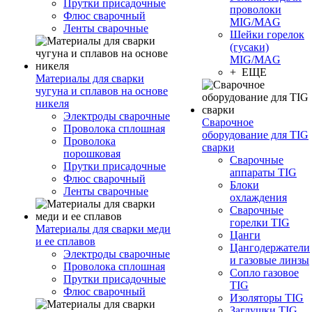
Прутки присадочные
проволоки
Флюс сварочный
MIG/MAG
Ленты сварочные
Шейки горелок
(гусаки)
MIG/MAG
+ ЕЩЕ
Материалы для сварки
чугуна и сплавов на основе
никеля
Электроды сварочные
Сварочное
Проволока сплошная
оборудование для TIG
Проволока
сварки
порошковая
Сварочные
Прутки присадочные
аппараты TIG
Флюс сварочный
Блоки
Ленты сварочные
охлаждения
Сварочные
горелки TIG
Материалы для сварки меди
Цанги
и ее сплавов
Цангодержатели
Электроды сварочные
и газовые линзы
Проволока сплошная
Сопло газовое
Прутки присадочные
TIG
Флюс сварочный
Изоляторы TIG
Заглушки TIG