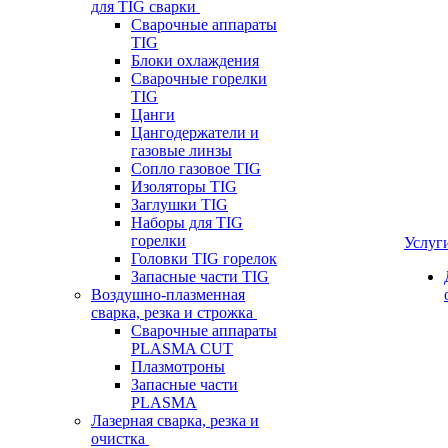
для TIG сварки
Сварочные аппараты
TIG
Блоки охлаждения
Сварочные горелки
TIG
Цанги
Цангодержатели и
газовые линзы
Сопло газовое TIG
Изоляторы TIG
Заглушки TIG
Наборы для TIG
горелки
Услуг
Головки TIG горелок
Запасные части TIG
Воздушно-плазменная
сварка, резка и строжка
Сварочные аппараты
PLASMA CUT
Плазмотроны
Запасные части
PLASMA
Лазерная сварка, резка и
очистка