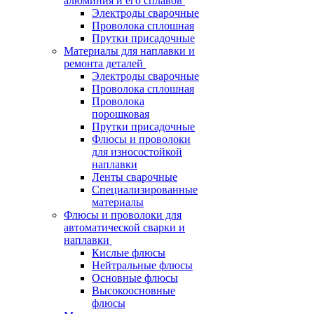
алюминия и его сплавов
Электроды сварочные
Проволока сплошная
Прутки присадочные
Материалы для наплавки и
ремонта деталей
Электроды сварочные
Проволока сплошная
Проволока
порошковая
Прутки присадочные
Флюсы и проволоки
для износостойкой
наплавки
Ленты сварочные
Специализированные
материалы
Флюсы и проволоки для
автоматической сварки и
наплавки
Кислые флюсы
Нейтральные флюсы
Основные флюсы
Высокоосновные
флюсы