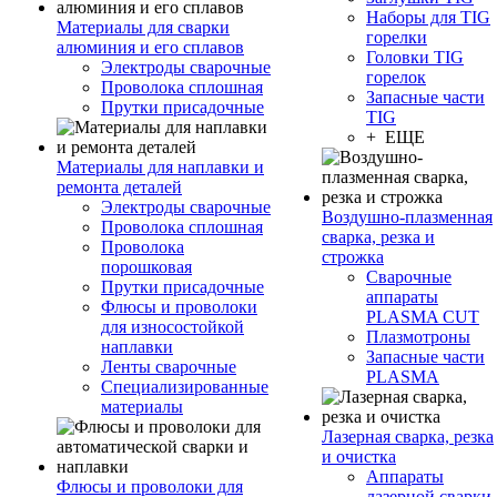
Наборы для TIG
Материалы для сварки
горелки
алюминия и его сплавов
Головки TIG
Электроды сварочные
горелок
Проволока сплошная
Запасные части
Прутки присадочные
TIG
+ ЕЩЕ
Материалы для наплавки и
ремонта деталей
Электроды сварочные
Воздушно-плазменная
Проволока сплошная
сварка, резка и
Проволока
строжка
порошковая
Сварочные
Прутки присадочные
аппараты
Флюсы и проволоки
PLASMA CUT
для износостойкой
Плазмотроны
наплавки
Запасные части
Ленты сварочные
PLASMA
Специализированные
материалы
Лазерная сварка, резка
и очистка
Аппараты
Флюсы и проволоки для
лазерной сварки