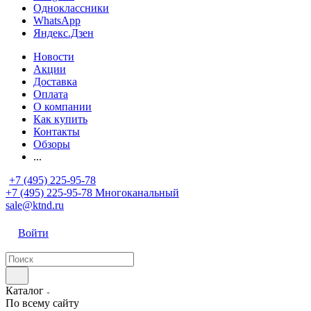
Одноклассники
WhatsApp
Яндекс.Дзен
Новости
Акции
Доставка
Оплата
О компании
Как купить
Контакты
Обзоры
...
+7 (495) 225-95-78
+7 (495) 225-95-78
Многоканальный
sale@ktnd.ru
Войти
Каталог
По всему сайту