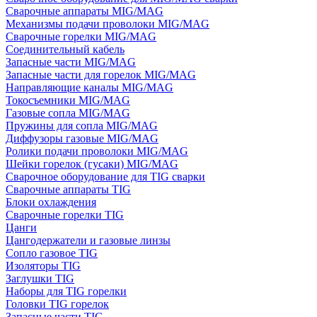
Сварочные аппараты MIG/MAG
Механизмы подачи проволоки MIG/MAG
Сварочные горелки MIG/MAG
Соединительный кабель
Запасные части MIG/MAG
Запасные части для горелок MIG/MAG
Направляющие каналы MIG/MAG
Токосъемники MIG/MAG
Газовые сопла MIG/MAG
Пружины для сопла MIG/MAG
Диффузоры газовые MIG/MAG
Ролики подачи проволоки MIG/MAG
Шейки горелок (гусаки) MIG/MAG
Сварочное оборудование для TIG сварки
Сварочные аппараты TIG
Блоки охлаждения
Сварочные горелки TIG
Цанги
Цангодержатели и газовые линзы
Сопло газовое TIG
Изоляторы TIG
Заглушки TIG
Наборы для TIG горелки
Головки TIG горелок
Запасные части TIG