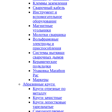
Клеммы заземления
Сварочный кабель
Инструмент и
вспомогательное
оборудование
Магнитные
угольники
Молотки сварщика
Вольфрамовые
электроды и
приспособления
Системы вытяжки
сварочных дымов
Керамические
подкладки
Упаковка Marathon
Pac
Маркеры
Абразивные круги
Круги отрезные по
металлу
Круги зачистные
Круги лепестковые
тарельчатые
Самозацепляемые