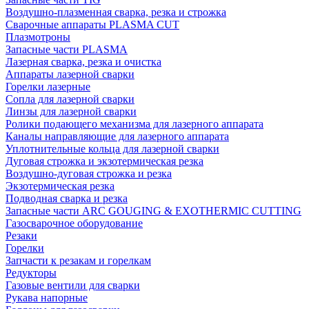
Воздушно-плазменная сварка, резка и строжка
Сварочные аппараты PLASMA CUT
Плазмотроны
Запасные части PLASMA
Лазерная сварка, резка и очистка
Аппараты лазерной сварки
Горелки лазерные
Сопла для лазерной сварки
Линзы для лазерной сварки
Ролики подающего механизма для лазерного аппарата
Каналы направляющие для лазерного аппарата
Уплотнительные кольца для лазерной сварки
Дуговая строжка и экзотермическая резка
Воздушно-дуговая строжка и резка
Экзотермическая резка
Подводная сварка и резка
Запасные части ARC GOUGING & EXOTHERMIC CUTTING
Газосварочное оборудование
Резаки
Горелки
Запчасти к резакам и горелкам
Редукторы
Газовые вентили для сварки
Рукава напорные