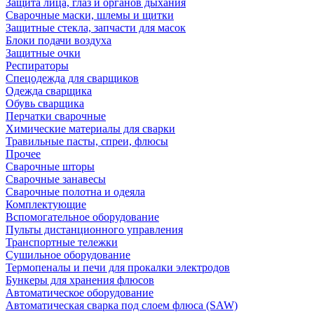
Защита лица, глаз и органов дыхания
Сварочные маски, шлемы и щитки
Защитные стекла, запчасти для масок
Блоки подачи воздуха
Защитные очки
Респираторы
Спецодежда для сварщиков
Одежда сварщика
Обувь сварщика
Перчатки сварочные
Химические материалы для сварки
Травильные пасты, спреи, флюсы
Прочее
Сварочные шторы
Сварочные занавесы
Сварочные полотна и одеяла
Комплектующие
Вспомогательное оборудование
Пульты дистанционного управления
Транспортные тележки
Сушильное оборудование
Термопеналы и печи для прокалки электродов
Бункеры для хранения флюсов
Автоматическое оборудование
Автоматическая сварка под слоем флюса (SAW)