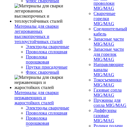
Флюс сварочный
проволоки
MIG/MAG
Сварочные
горелки
MIG/MAG
Материалы для сварки
Соединительны
легированных
кабель
высокопрочных и
Запасные части
теплоустойчивых сталей
MIG/MAG
Электроды сварочные
Запасные части
Проволока сплошная
для горелок
Проволока
MIG/MAG
порошковая
Направляющие
Прутки присадочные
каналы
Флюс сварочный
MIG/MAG
Токосъемники
MIG/MAG
Газовые сопла
Материалы для сварки
MIG/MAG
нержавеющих и
Пружины для
жаростойких сталей
сопла MIG/MAG
Электроды сварочные
Диффузоры
Проволока сплошная
газовые
Проволока
MIG/MAG
порошковая
Ролики подачи