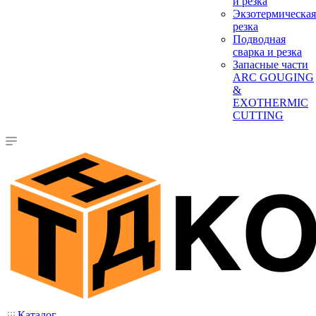
и резка
Экзотермическая
резка
Подводная
сварка и резка
Запасные части
ARC GOUGING
&
EXOTHERMIC
CUTTING
Каталог