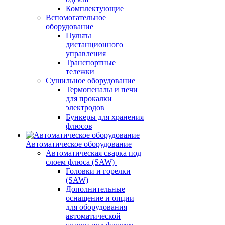
Комплектующие
Вспомогательное
оборудование
Пульты
дистанционного
управления
Транспортные
тележки
Сушильное оборудование
Термопеналы и печи
для прокалки
электродов
Бункеры для хранения
флюсов
Автоматическое оборудование
Автоматическая сварка под
слоем флюса (SAW)
Головки и горелки
(SAW)
Дополнительные
оснащение и опции
для оборудования
автоматической