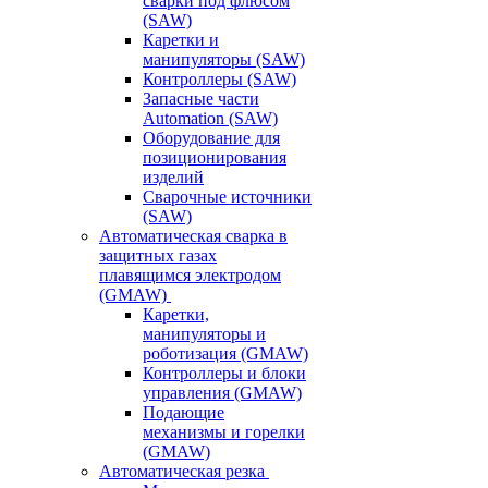
сварки под флюсом
(SAW)
Каретки и
манипуляторы (SAW)
Контроллеры (SAW)
Запасные части
Automation (SAW)
Оборудование для
позиционирования
изделий
Сварочные источники
(SAW)
Автоматическая сварка в
защитных газах
плавящимся электродом
(GMAW)
Каретки,
манипуляторы и
роботизация (GMAW)
Контроллеры и блоки
управления (GMAW)
Подающие
механизмы и горелки
(GMAW)
Автоматическая резка