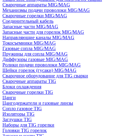
Сварочные аппараты MIG/MAG
Механизмы подачи проволоки MIG/MAG
Сварочные горелки MIG/MAG
Соединительный кабель
Запасные части MIG/MAG
Запасные части для горелок MIG/MAG
Направляющие каналы MIG/MAG
Токосъемники MIG/MAG
Газовые сопла MIG/MAG
Пружины для сопла MIG/MAG
Диффузоры газовые MIG/MAG
Ролики подачи проволоки MIG/MAG
Шейки горелок (гусаки) MIG/MAG
Сварочное оборудование для TIG сварки
Сварочные аппараты TIG
Блоки охлаждения
Сварочные горелки TIG
Цанги
Цангодержатели и газовые линзы
Сопло газовое TIG
Изоляторы TIG
Заглушки TIG
Наборы для TIG горелки
Головки TIG горелок
Запасные части TIG