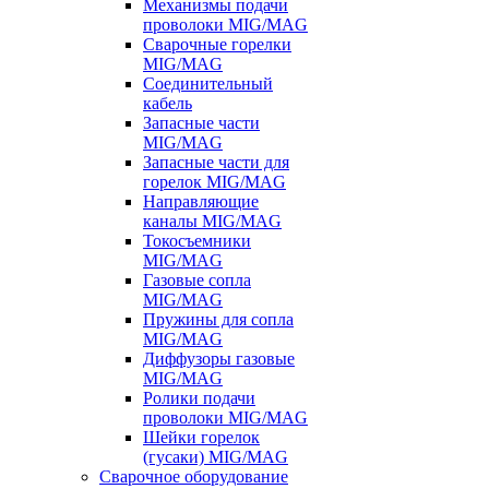
Механизмы подачи
проволоки MIG/MAG
Сварочные горелки
MIG/MAG
Соединительный
кабель
Запасные части
MIG/MAG
Запасные части для
горелок MIG/MAG
Направляющие
каналы MIG/MAG
Токосъемники
MIG/MAG
Газовые сопла
MIG/MAG
Пружины для сопла
MIG/MAG
Диффузоры газовые
MIG/MAG
Ролики подачи
проволоки MIG/MAG
Шейки горелок
(гусаки) MIG/MAG
Сварочное оборудование