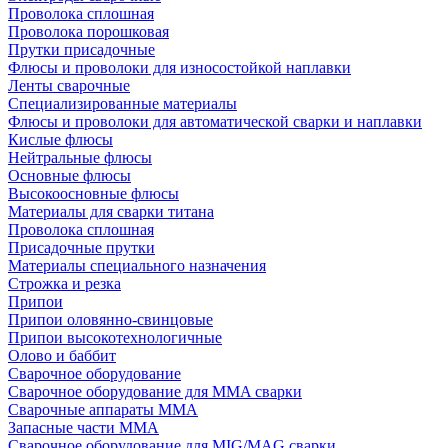
Проволока сплошная
Проволока порошковая
Прутки присадочные
Флюсы и проволоки для износостойкой наплавки
Ленты сварочные
Специализированные материалы
Флюсы и проволоки для автоматической сварки и наплавки
Кислые флюсы
Нейтральные флюсы
Основные флюсы
Высокоосновные флюсы
Материалы для сварки титана
Проволока сплошная
Присадочные прутки
Материалы специального назначения
Строжка и резка
Припои
Припои оловянно-свинцовые
Припои высокотехнологичные
Олово и баббит
Сварочное оборудование
Сварочное оборудование для MMA сварки
Сварочные аппараты MMA
Запасные части MMA
Сварочное оборудование для MIG/MAG сварки