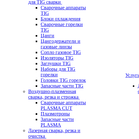
для TIG сварки
Сварочные аппараты
TIG
Блоки охлаждения
Сварочные горелки
TIG
Цанги
Цангодержатели и
газовые линзы
Сопло газовое TIG
Изоляторы TIG
Заглушки TIG
Наборы для TIG
горелки
Услуг
Головки TIG горелок
Запасные части TIG
Воздушно-плазменная
сварка, резка и строжка
Сварочные аппараты
PLASMA CUT
Плазмотроны
Запасные части
PLASMA
Лазерная сварка, резка и
очистка