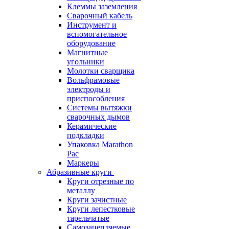
Клеммы заземления
Сварочный кабель
Инструмент и
вспомогательное
оборудование
Магнитные
угольники
Молотки сварщика
Вольфрамовые
электроды и
приспособления
Системы вытяжки
сварочных дымов
Керамические
подкладки
Упаковка Marathon
Pac
Маркеры
Абразивные круги
Круги отрезные по
металлу
Круги зачистные
Круги лепестковые
тарельчатые
Самозацепляемые