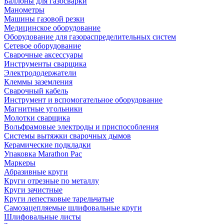
Баллоны для газосварки
Манометры
Машины газовой резки
Медицинское оборудование
Оборудование для газораспределительных систем
Сетевое оборудование
Сварочные аксессуары
Инструменты сварщика
Электрододержатели
Клеммы заземления
Сварочный кабель
Инструмент и вспомогательное оборудование
Магнитные угольники
Молотки сварщика
Вольфрамовые электроды и приспособления
Системы вытяжки сварочных дымов
Керамические подкладки
Упаковка Marathon Pac
Маркеры
Абразивные круги
Круги отрезные по металлу
Круги зачистные
Круги лепестковые тарельчатые
Самозацепляемые шлифовальные круги
Шлифовальные листы