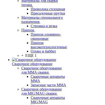
Материалы для сварки
титана
Проволока сплошная
Присадочные прутки
Материалы специального
назначения
Строжка и резка
Припои
Припои оловянно-
свинцовые
Припои
высокотехнологичные
Олово и баббит
+ ЕЩЕ 1
Сварочное оборудование
Сварочное оборудование
для MMA сварки
Сварочные аппараты
MMA
Запасные части MMA
Сварочное оборудование
для MIG/MAG сварки
Сварочные аппараты
MIG/MAG