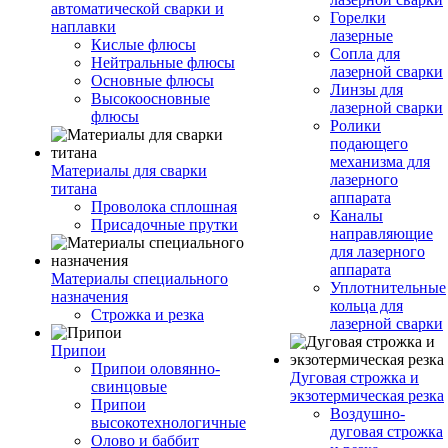
автоматической сварки и
Горелки
наплавки
лазерные
Кислые флюсы
Сопла для
Нейтральные флюсы
лазерной сварки
Основные флюсы
Линзы для
Высокоосновные
лазерной сварки
флюсы
Ролики
подающего
механизма для
Материалы для сварки
лазерного
титана
аппарата
Проволока сплошная
Каналы
Присадочные прутки
направляющие
для лазерного
аппарата
Материалы специального
Уплотнительные
назначения
кольца для
Строжка и резка
лазерной сварки
Припои
Припои оловянно-
Дуговая строжка и
свинцовые
экзотермическая резка
Припои
Воздушно-
высокотехнологичные
дуговая строжка
Олово и баббит