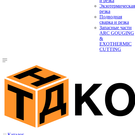
и резка
Экзотермическая
резка
Подводная
сварка и резка
Запасные части
ARC GOUGING
&
EXOTHERMIC
CUTTING
Каталог