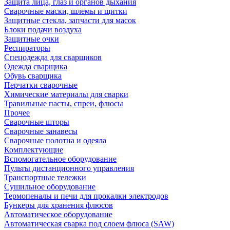
Защита лица, глаз и органов дыхания
Сварочные маски, шлемы и щитки
Защитные стекла, запчасти для масок
Блоки подачи воздуха
Защитные очки
Респираторы
Спецодежда для сварщиков
Одежда сварщика
Обувь сварщика
Перчатки сварочные
Химические материалы для сварки
Травильные пасты, спреи, флюсы
Прочее
Сварочные шторы
Сварочные занавесы
Сварочные полотна и одеяла
Комплектующие
Вспомогательное оборудование
Пульты дистанционного управления
Транспортные тележки
Сушильное оборудование
Термопеналы и печи для прокалки электродов
Бункеры для хранения флюсов
Автоматическое оборудование
Автоматическая сварка под слоем флюса (SAW)