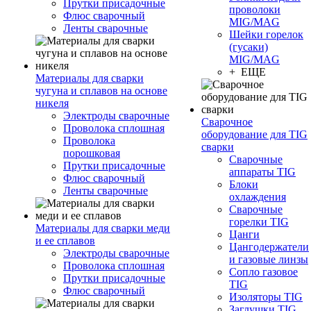
Прутки присадочные
проволоки
Флюс сварочный
MIG/MAG
Ленты сварочные
Шейки горелок
(гусаки)
MIG/MAG
+ ЕЩЕ
Материалы для сварки
чугуна и сплавов на основе
никеля
Электроды сварочные
Сварочное
Проволока сплошная
оборудование для TIG
Проволока
сварки
порошковая
Сварочные
Прутки присадочные
аппараты TIG
Флюс сварочный
Блоки
Ленты сварочные
охлаждения
Сварочные
горелки TIG
Материалы для сварки меди
Цанги
и ее сплавов
Цангодержатели
Электроды сварочные
и газовые линзы
Проволока сплошная
Сопло газовое
Прутки присадочные
TIG
Флюс сварочный
Изоляторы TIG
Заглушки TIG