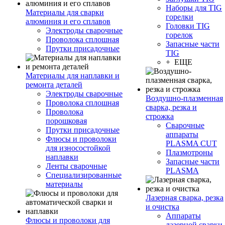
Наборы для TIG
Материалы для сварки
горелки
алюминия и его сплавов
Головки TIG
Электроды сварочные
горелок
Проволока сплошная
Запасные части
Прутки присадочные
TIG
+ ЕЩЕ
Материалы для наплавки и
ремонта деталей
Электроды сварочные
Воздушно-плазменная
Проволока сплошная
сварка, резка и
Проволока
строжка
порошковая
Сварочные
Прутки присадочные
аппараты
Флюсы и проволоки
PLASMA CUT
для износостойкой
Плазмотроны
наплавки
Запасные части
Ленты сварочные
PLASMA
Специализированные
материалы
Лазерная сварка, резка
и очистка
Аппараты
Флюсы и проволоки для
лазерной сварки