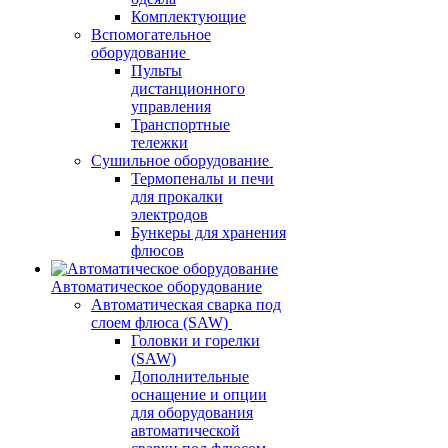
Комплектующие
Вспомогательное
оборудование
Пульты
дистанционного
управления
Транспортные
тележки
Сушильное оборудование
Термопеналы и печи
для прокалки
электродов
Бункеры для хранения
флюсов
Автоматическое оборудование
Автоматическая сварка под
слоем флюса (SAW)
Головки и горелки
(SAW)
Дополнительные
оснащение и опции
для оборудования
автоматической