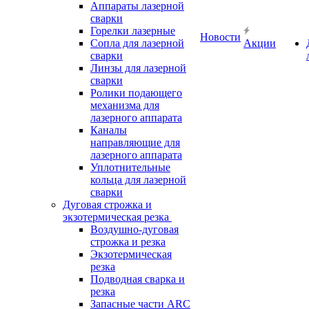
Аппараты лазерной
сварки
Горелки лазерные
Новости
Сопла для лазерной
Акции
сварки
Линзы для лазерной
сварки
Ролики подающего
механизма для
лазерного аппарата
Каналы
направляющие для
лазерного аппарата
Уплотнительные
кольца для лазерной
сварки
Дуговая строжка и
экзотермическая резка
Воздушно-дуговая
строжка и резка
Экзотермическая
резка
Подводная сварка и
резка
Запасные части ARC