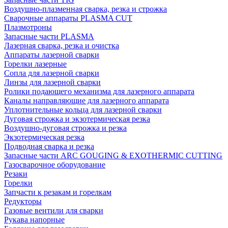
Воздушно-плазменная сварка, резка и строжка
Сварочные аппараты PLASMA CUT
Плазмотроны
Запасные части PLASMA
Лазерная сварка, резка и очистка
Аппараты лазерной сварки
Горелки лазерные
Сопла для лазерной сварки
Линзы для лазерной сварки
Ролики подающего механизма для лазерного аппарата
Каналы направляющие для лазерного аппарата
Уплотнительные кольца для лазерной сварки
Дуговая строжка и экзотермическая резка
Воздушно-дуговая строжка и резка
Экзотермическая резка
Подводная сварка и резка
Запасные части ARC GOUGING & EXOTHERMIC CUTTING
Газосварочное оборудование
Резаки
Горелки
Запчасти к резакам и горелкам
Редукторы
Газовые вентили для сварки
Рукава напорные