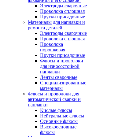
алюминия и его сплавов
Электроды сварочные
Проволока сплошная
Прутки присадочные
Материалы для наплавки и
ремонта деталей
Электроды сварочные
Проволока сплошная
Проволока
порошковая
Прутки присадочные
Флюсы и проволоки
для износостойкой
наплавки
Ленты сварочные
Специализированные
материалы
Флюсы и проволоки для
автоматической сварки и
наплавки
Кислые флюсы
Нейтральные флюсы
Основные флюсы
Высокоосновные
флюсы