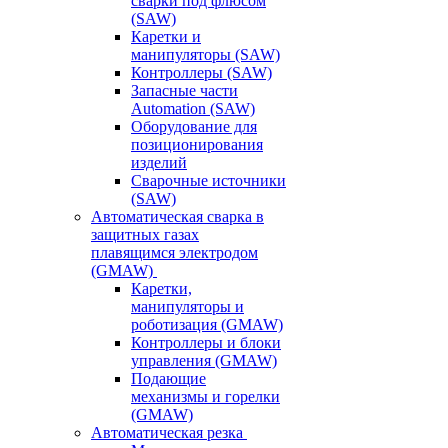
сварки под флюсом
(SAW)
Каретки и
манипуляторы (SAW)
Контроллеры (SAW)
Запасные части
Automation (SAW)
Оборудование для
позиционирования
изделий
Сварочные источники
(SAW)
Автоматическая сварка в
защитных газах
плавящимся электродом
(GMAW)
Каретки,
манипуляторы и
роботизация (GMAW)
Контроллеры и блоки
управления (GMAW)
Подающие
механизмы и горелки
(GMAW)
Автоматическая резка