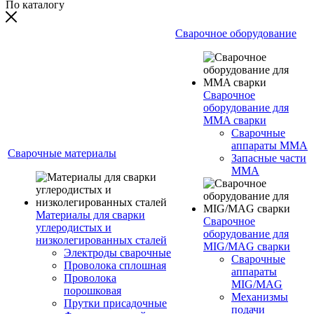
По каталогу
Сварочное оборудование
Сварочное
оборудование для
MMA сварки
Сварочные
аппараты MMA
Сварочные материалы
Запасные части
MMA
Материалы для сварки
Сварочное
углеродистых и
оборудование для
низколегированных сталей
MIG/MAG сварки
Электроды сварочные
Сварочные
Проволока сплошная
аппараты
Проволока
MIG/MAG
порошковая
Механизмы
Прутки присадочные
подачи