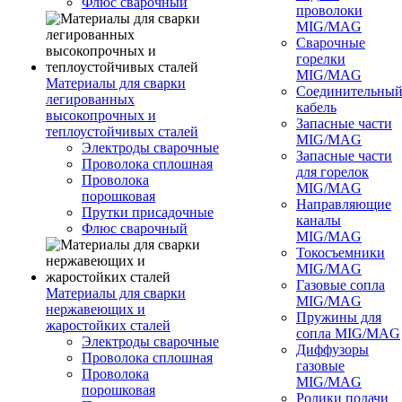
Флюс сварочный
проволоки
MIG/MAG
Сварочные
горелки
MIG/MAG
Материалы для сварки
Соединительны
легированных
кабель
высокопрочных и
Запасные части
теплоустойчивых сталей
MIG/MAG
Электроды сварочные
Запасные части
Проволока сплошная
для горелок
Проволока
MIG/MAG
порошковая
Направляющие
Прутки присадочные
каналы
Флюс сварочный
MIG/MAG
Токосъемники
MIG/MAG
Газовые сопла
Материалы для сварки
MIG/MAG
нержавеющих и
Пружины для
жаростойких сталей
сопла MIG/MAG
Электроды сварочные
Диффузоры
Проволока сплошная
газовые
Проволока
MIG/MAG
порошковая
Ролики подачи