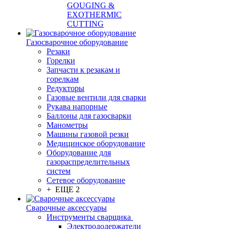
GOUGING &
EXOTHERMIC
CUTTING
Газосварочное оборудование
Резаки
Горелки
Запчасти к резакам и
горелкам
Редукторы
Газовые вентили для сварки
Рукава напорные
Баллоны для газосварки
Манометры
Машины газовой резки
Медицинское оборудование
Оборудование для
газораспределительных
систем
Сетевое оборудование
+ ЕЩЕ 2
Сварочные аксессуары
Инструменты сварщика
Электрододержатели