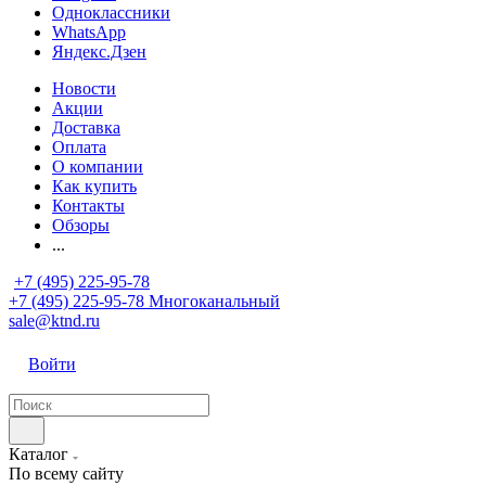
Одноклассники
WhatsApp
Яндекс.Дзен
Новости
Акции
Доставка
Оплата
О компании
Как купить
Контакты
Обзоры
...
+7 (495) 225-95-78
+7 (495) 225-95-78
Многоканальный
sale@ktnd.ru
Войти
Каталог
По всему сайту