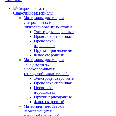
Сварочные материалы
Материалы для сварки
углеродистых и
низколегированных сталей
Электроды сварочные
Проволока сплошная
Проволока
порошковая
Прутки присадочные
Флюс сварочный
Материалы для сварки
легированных
высокопрочных и
теплоустойчивых сталей
Электроды сварочные
Проволока сплошная
Проволока
порошковая
Прутки присадочные
Флюс сварочный
Материалы для сварки
нержавеющих и
жаростойких сталей