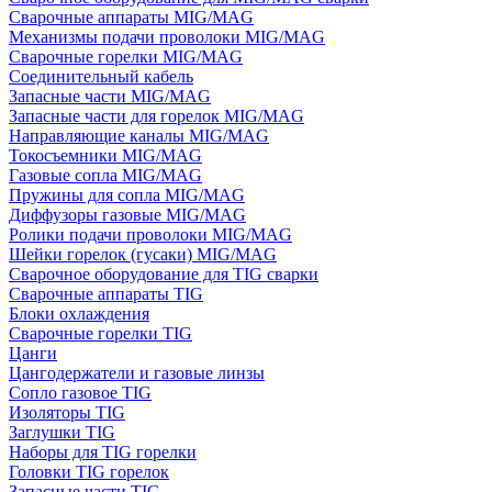
Сварочные аппараты MIG/MAG
Механизмы подачи проволоки MIG/MAG
Сварочные горелки MIG/MAG
Соединительный кабель
Запасные части MIG/MAG
Запасные части для горелок MIG/MAG
Направляющие каналы MIG/MAG
Токосъемники MIG/MAG
Газовые сопла MIG/MAG
Пружины для сопла MIG/MAG
Диффузоры газовые MIG/MAG
Ролики подачи проволоки MIG/MAG
Шейки горелок (гусаки) MIG/MAG
Сварочное оборудование для TIG сварки
Сварочные аппараты TIG
Блоки охлаждения
Сварочные горелки TIG
Цанги
Цангодержатели и газовые линзы
Сопло газовое TIG
Изоляторы TIG
Заглушки TIG
Наборы для TIG горелки
Головки TIG горелок
Запасные части TIG