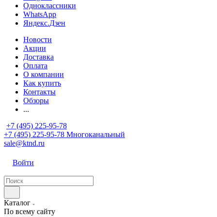
Одноклассники
WhatsApp
Яндекс.Дзен
Новости
Акции
Доставка
Оплата
О компании
Как купить
Контакты
Обзоры
...
+7 (495) 225-95-78
+7 (495) 225-95-78
Многоканальный
sale@ktnd.ru
Войти
Каталог
По всему сайту