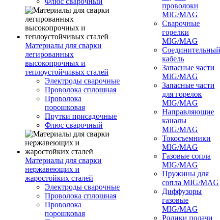
Флюс сварочный
проволоки
MIG/MAG
Сварочные
горелки
MIG/MAG
Материалы для сварки
Соединительны
легированных
кабель
высокопрочных и
Запасные части
теплоустойчивых сталей
MIG/MAG
Электроды сварочные
Запасные части
Проволока сплошная
для горелок
Проволока
MIG/MAG
порошковая
Направляющие
Прутки присадочные
каналы
Флюс сварочный
MIG/MAG
Токосъемники
MIG/MAG
Газовые сопла
Материалы для сварки
MIG/MAG
нержавеющих и
Пружины для
жаростойких сталей
сопла MIG/MAG
Электроды сварочные
Диффузоры
Проволока сплошная
газовые
Проволока
MIG/MAG
порошковая
Ролики подачи