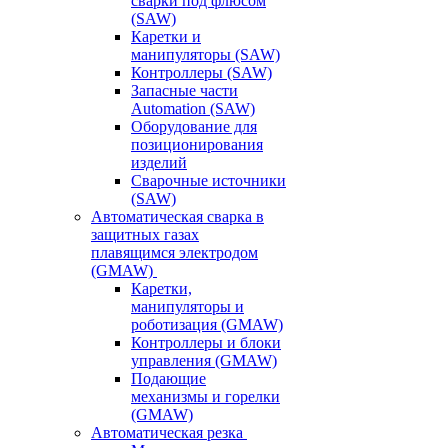
сварки под флюсом
(SAW)
Каретки и
манипуляторы (SAW)
Контроллеры (SAW)
Запасные части
Automation (SAW)
Оборудование для
позиционирования
изделий
Сварочные источники
(SAW)
Автоматическая сварка в
защитных газах
плавящимся электродом
(GMAW)
Каретки,
манипуляторы и
роботизация (GMAW)
Контроллеры и блоки
управления (GMAW)
Подающие
механизмы и горелки
(GMAW)
Автоматическая резка