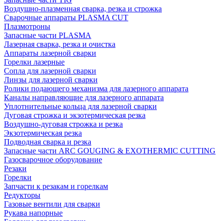
Воздушно-плазменная сварка, резка и строжка
Сварочные аппараты PLASMA CUT
Плазмотроны
Запасные части PLASMA
Лазерная сварка, резка и очистка
Аппараты лазерной сварки
Горелки лазерные
Сопла для лазерной сварки
Линзы для лазерной сварки
Ролики подающего механизма для лазерного аппарата
Каналы направляющие для лазерного аппарата
Уплотнительные кольца для лазерной сварки
Дуговая строжка и экзотермическая резка
Воздушно-дуговая строжка и резка
Экзотермическая резка
Подводная сварка и резка
Запасные части ARC GOUGING & EXOTHERMIC CUTTING
Газосварочное оборудование
Резаки
Горелки
Запчасти к резакам и горелкам
Редукторы
Газовые вентили для сварки
Рукава напорные