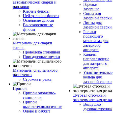
автоматической сварки и
Горелки
наплавки
лазерные
Кислые флюсы
Сопла для
Нейтральные флюсы
лазерной сварки
Основные флюсы
Линзы для
Высокоосновные
лазерной сварки
флюсы
Ролики
подающего
механизма для
Материалы для сварки
лазерного
титана
аппарата
Проволока сплошная
Каналы
Присадочные прутки
направляющие
для лазерного
аппарата
Материалы специального
Уплотнительные
назначения
кольца для
Строжка и резка
лазерной сварки
Припои
Припои оловянно-
Дуговая строжка и
свинцовые
экзотермическая резка
Припои
Воздушно-
высокотехнологичные
дуговая строжка
Олово и баббит