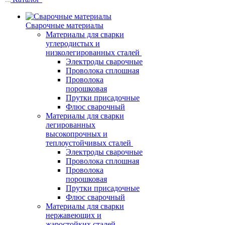
Сварочные материалы
Материалы для сварки
углеродистых и
низколегированных сталей
Электроды сварочные
Проволока сплошная
Проволока
порошковая
Прутки присадочные
Флюс сварочный
Материалы для сварки
легированных
высокопрочных и
теплоустойчивых сталей
Электроды сварочные
Проволока сплошная
Проволока
порошковая
Прутки присадочные
Флюс сварочный
Материалы для сварки
нержавеющих и
жаростойких сталей