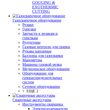
GOUGING &
EXOTHERMIC
CUTTING
Газосварочное оборудование
Резаки
Горелки
Запчасти к резакам и
горелкам
Редукторы
Газовые вентили для сварки
Рукава напорные
Баллоны для газосварки
Манометры
Машины газовой резки
Медицинское оборудование
Оборудование для
газораспределительных
систем
Сетевое оборудование
+ ЕЩЕ 2
Сварочные аксессуары
Инструменты сварщика
Электрододержатели