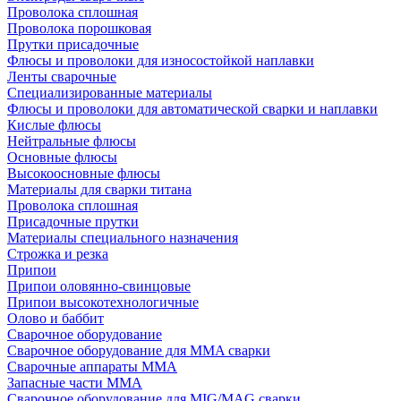
Проволока сплошная
Проволока порошковая
Прутки присадочные
Флюсы и проволоки для износостойкой наплавки
Ленты сварочные
Специализированные материалы
Флюсы и проволоки для автоматической сварки и наплавки
Кислые флюсы
Нейтральные флюсы
Основные флюсы
Высокоосновные флюсы
Материалы для сварки титана
Проволока сплошная
Присадочные прутки
Материалы специального назначения
Строжка и резка
Припои
Припои оловянно-свинцовые
Припои высокотехнологичные
Олово и баббит
Сварочное оборудование
Сварочное оборудование для MMA сварки
Сварочные аппараты MMA
Запасные части MMA
Сварочное оборудование для MIG/MAG сварки