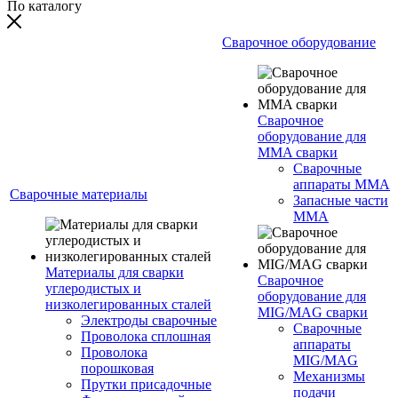
По каталогу
Сварочное оборудование
Сварочное
оборудование для
MMA сварки
Сварочные
аппараты MMA
Сварочные материалы
Запасные части
MMA
Материалы для сварки
Сварочное
углеродистых и
оборудование для
низколегированных сталей
MIG/MAG сварки
Электроды сварочные
Сварочные
Проволока сплошная
аппараты
Проволока
MIG/MAG
порошковая
Механизмы
Прутки присадочные
подачи