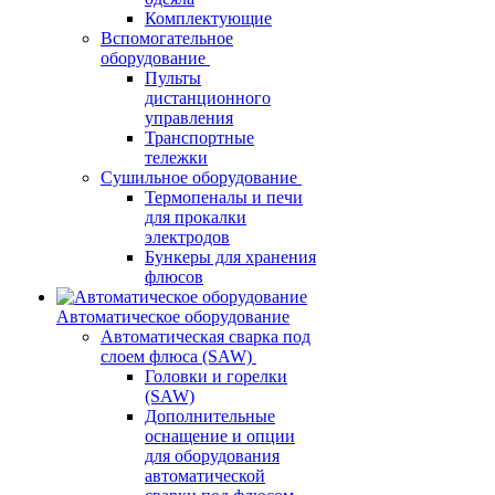
Комплектующие
Вспомогательное
оборудование
Пульты
дистанционного
управления
Транспортные
тележки
Сушильное оборудование
Термопеналы и печи
для прокалки
электродов
Бункеры для хранения
флюсов
Автоматическое оборудование
Автоматическая сварка под
слоем флюса (SAW)
Головки и горелки
(SAW)
Дополнительные
оснащение и опции
для оборудования
автоматической