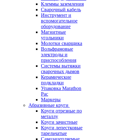
Клеммы заземления
Сварочный кабель
Инструмент и
вспомогательное
оборудование
Магнитные
угольники
Молотки сварщика
Вольфрамовые
электроды и
приспособления
Системы вытяжки
сварочных дымов
Керамические
подкладки
Упаковка Marathon
Pac
Маркеры
Абразивные круги
Круги отрезные по
металлу
Круги зачистные
Круги лепестковые
тарельчатые
Самозацепляемые