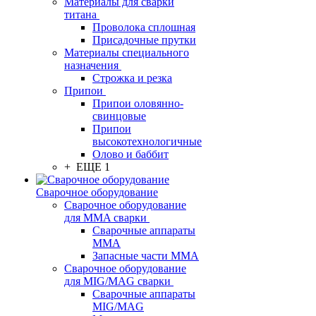
Материалы для сварки
титана
Проволока сплошная
Присадочные прутки
Материалы специального
назначения
Строжка и резка
Припои
Припои оловянно-
свинцовые
Припои
высокотехнологичные
Олово и баббит
+ ЕЩЕ 1
Сварочное оборудование
Сварочное оборудование
для MMA сварки
Сварочные аппараты
MMA
Запасные части MMA
Сварочное оборудование
для MIG/MAG сварки
Сварочные аппараты
MIG/MAG