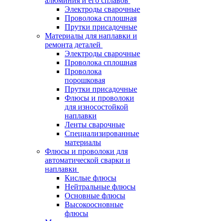
алюминия и его сплавов
Электроды сварочные
Проволока сплошная
Прутки присадочные
Материалы для наплавки и
ремонта деталей
Электроды сварочные
Проволока сплошная
Проволока
порошковая
Прутки присадочные
Флюсы и проволоки
для износостойкой
наплавки
Ленты сварочные
Специализированные
материалы
Флюсы и проволоки для
автоматической сварки и
наплавки
Кислые флюсы
Нейтральные флюсы
Основные флюсы
Высокоосновные
флюсы