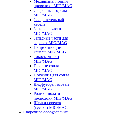
Механизмы подачи
проволоки MIG/MAG
Сварочные горелки
MIG/MAG
Соединительный
кабель
Запасные части
MIG/MAG
Запасные части для
горелок MIG/MAG
Направляющие
каналы MIG/MAG
Токосъемники
MIG/MAG
Газовые сопла
MIG/MAG
Пружины для сопла
MIG/MAG
Диффузоры газовые
MIG/MAG
Ролики подачи
проволоки MIG/MAG
Шейки горелок
(гусаки) MIG/MAG
Сварочное оборудование