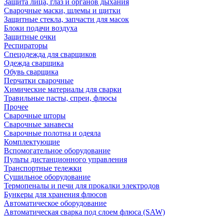
Защита лица, глаз и органов дыхания
Сварочные маски, шлемы и щитки
Защитные стекла, запчасти для масок
Блоки подачи воздуха
Защитные очки
Респираторы
Спецодежда для сварщиков
Одежда сварщика
Обувь сварщика
Перчатки сварочные
Химические материалы для сварки
Травильные пасты, спреи, флюсы
Прочее
Сварочные шторы
Сварочные занавесы
Сварочные полотна и одеяла
Комплектующие
Вспомогательное оборудование
Пульты дистанционного управления
Транспортные тележки
Сушильное оборудование
Термопеналы и печи для прокалки электродов
Бункеры для хранения флюсов
Автоматическое оборудование
Автоматическая сварка под слоем флюса (SAW)