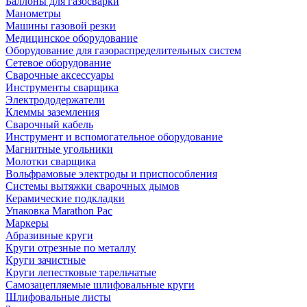
Баллоны для газосварки
Манометры
Машины газовой резки
Медицинское оборудование
Оборудование для газораспределительных систем
Сетевое оборудование
Сварочные аксессуары
Инструменты сварщика
Электрододержатели
Клеммы заземления
Сварочный кабель
Инструмент и вспомогательное оборудование
Магнитные угольники
Молотки сварщика
Вольфрамовые электроды и приспособления
Системы вытяжки сварочных дымов
Керамические подкладки
Упаковка Marathon Pac
Маркеры
Абразивные круги
Круги отрезные по металлу
Круги зачистные
Круги лепестковые тарельчатые
Самозацепляемые шлифовальные круги
Шлифовальные листы