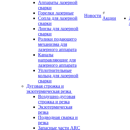
Аппараты лазерной
сварки
Горелки лазерные
Новости
Сопла для лазерной
Акции
сварки
Линзы для лазерной
сварки
Ролики подающего
механизма для
лазерного аппарата
Каналы
направляющие для
лазерного аппарата
Уплотнительные
кольца для лазерной
сварки
Дуговая строжка и
экзотермическая резка
Воздушно-дуговая
строжка и резка
Экзотермическая
резка
Подводная сварка и
резка
Запасные части ARC