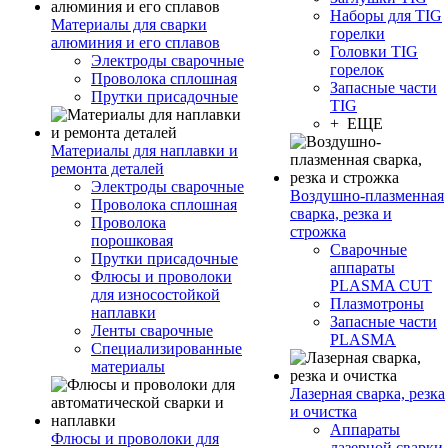
Наборы для TIG
Материалы для сварки
горелки
алюминия и его сплавов
Головки TIG
Электроды сварочные
горелок
Проволока сплошная
Запасные части
Прутки присадочные
TIG
+ ЕЩЕ
Материалы для наплавки и
ремонта деталей
Электроды сварочные
Воздушно-плазменная
Проволока сплошная
сварка, резка и
Проволока
строжка
порошковая
Сварочные
Прутки присадочные
аппараты
Флюсы и проволоки
PLASMA CUT
для износостойкой
Плазмотроны
наплавки
Запасные части
Ленты сварочные
PLASMA
Специализированные
материалы
Лазерная сварка, резка
и очистка
Аппараты
Флюсы и проволоки для
лазерной сварки