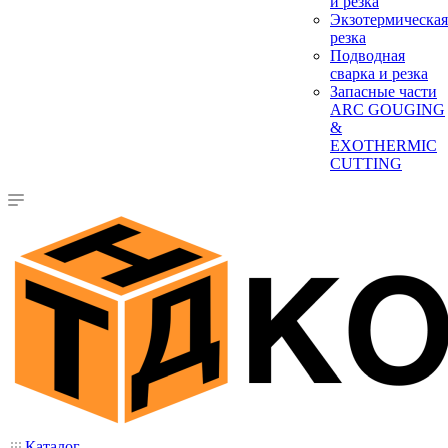
и резка
Экзотермическая
резка
Подводная
сварка и резка
Запасные части
ARC GOUGING
&
EXOTHERMIC
CUTTING
Каталог