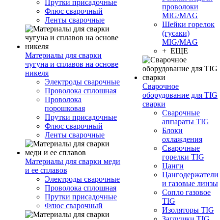
Прутки присадочные
проволоки
Флюс сварочный
MIG/MAG
Ленты сварочные
Шейки горелок
(гусаки)
MIG/MAG
+ ЕЩЕ
Материалы для сварки
чугуна и сплавов на основе
никеля
Электроды сварочные
Сварочное
Проволока сплошная
оборудование для TIG
Проволока
сварки
порошковая
Сварочные
Прутки присадочные
аппараты TIG
Флюс сварочный
Блоки
Ленты сварочные
охлаждения
Сварочные
горелки TIG
Материалы для сварки меди
Цанги
и ее сплавов
Цангодержатели
Электроды сварочные
и газовые линзы
Проволока сплошная
Сопло газовое
Прутки присадочные
TIG
Флюс сварочный
Изоляторы TIG
Заглушки TIG