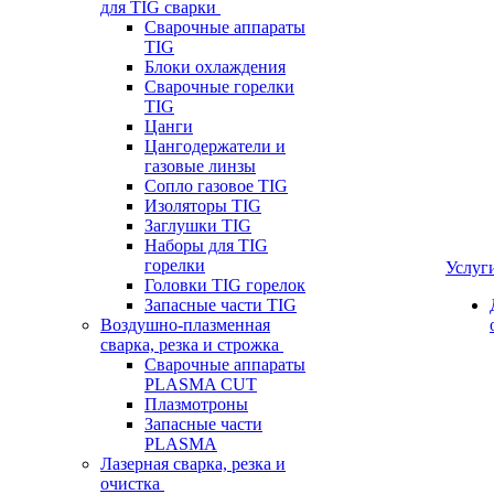
для TIG сварки
Сварочные аппараты
TIG
Блоки охлаждения
Сварочные горелки
TIG
Цанги
Цангодержатели и
газовые линзы
Сопло газовое TIG
Изоляторы TIG
Заглушки TIG
Наборы для TIG
горелки
Услуг
Головки TIG горелок
Запасные части TIG
Воздушно-плазменная
сварка, резка и строжка
Сварочные аппараты
PLASMA CUT
Плазмотроны
Запасные части
PLASMA
Лазерная сварка, резка и
очистка