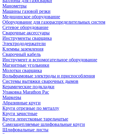
Баллоны для газосварки
Манометры
Машины газовой резки
Медицинское оборудование
Оборудование для газораспределительных систем
Сетевое оборудование
Сварочные аксессуары
Инструменты сварщика
Электрододержатели
Клеммы заземления
Сварочный кабель
Инструмент и вспомогательное оборудование
Магнитные угольники
Молотки сварщика
Вольфрамовые электроды и приспособления
Системы вытяжки сварочных дымов
Керамические подкладки
Упаковка Marathon Pac
Маркеры
Абразивные круги
Круги отрезные по металлу
Круги зачистные
Круги лепестковые тарельчатые
Самозацепляемые шлифовальные круги
Шлифовальные листы