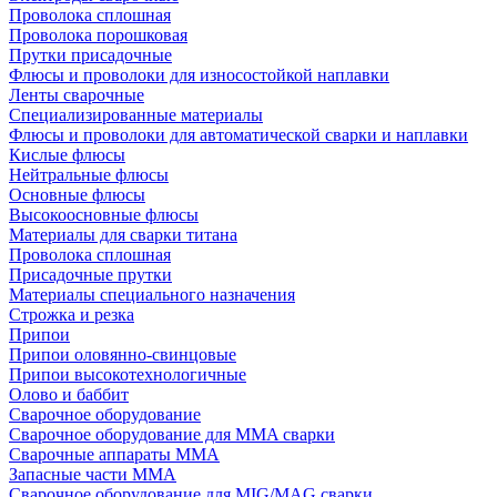
Проволока сплошная
Проволока порошковая
Прутки присадочные
Флюсы и проволоки для износостойкой наплавки
Ленты сварочные
Специализированные материалы
Флюсы и проволоки для автоматической сварки и наплавки
Кислые флюсы
Нейтральные флюсы
Основные флюсы
Высокоосновные флюсы
Материалы для сварки титана
Проволока сплошная
Присадочные прутки
Материалы специального назначения
Строжка и резка
Припои
Припои оловянно-свинцовые
Припои высокотехнологичные
Олово и баббит
Сварочное оборудование
Сварочное оборудование для MMA сварки
Сварочные аппараты MMA
Запасные части MMA
Сварочное оборудование для MIG/MAG сварки