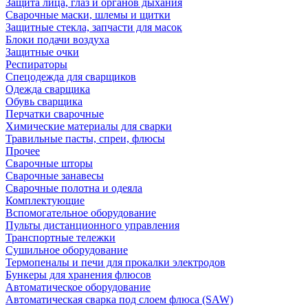
Защита лица, глаз и органов дыхания
Сварочные маски, шлемы и щитки
Защитные стекла, запчасти для масок
Блоки подачи воздуха
Защитные очки
Респираторы
Спецодежда для сварщиков
Одежда сварщика
Обувь сварщика
Перчатки сварочные
Химические материалы для сварки
Травильные пасты, спреи, флюсы
Прочее
Сварочные шторы
Сварочные занавесы
Сварочные полотна и одеяла
Комплектующие
Вспомогательное оборудование
Пульты дистанционного управления
Транспортные тележки
Сушильное оборудование
Термопеналы и печи для прокалки электродов
Бункеры для хранения флюсов
Автоматическое оборудование
Автоматическая сварка под слоем флюса (SAW)