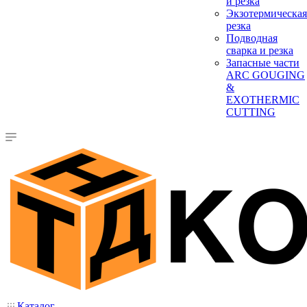
и резка
Экзотермическая
резка
Подводная
сварка и резка
Запасные части
ARC GOUGING
&
EXOTHERMIC
CUTTING
Каталог