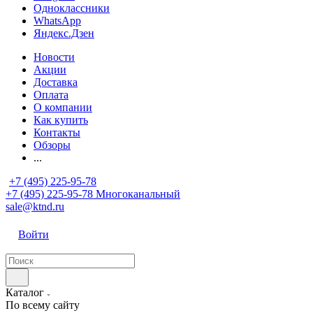
Одноклассники
WhatsApp
Яндекс.Дзен
Новости
Акции
Доставка
Оплата
О компании
Как купить
Контакты
Обзоры
...
+7 (495) 225-95-78
+7 (495) 225-95-78
Многоканальный
sale@ktnd.ru
Войти
Каталог
По всему сайту