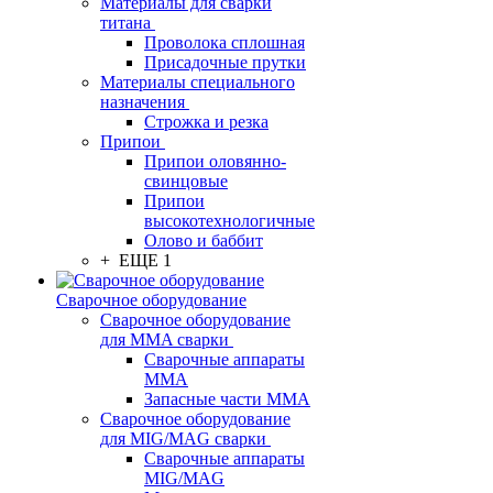
Материалы для сварки
титана
Проволока сплошная
Присадочные прутки
Материалы специального
назначения
Строжка и резка
Припои
Припои оловянно-
свинцовые
Припои
высокотехнологичные
Олово и баббит
+ ЕЩЕ 1
Сварочное оборудование
Сварочное оборудование
для MMA сварки
Сварочные аппараты
MMA
Запасные части MMA
Сварочное оборудование
для MIG/MAG сварки
Сварочные аппараты
MIG/MAG