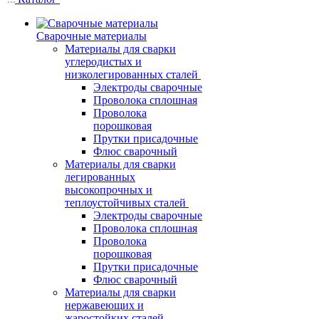
Сварочные материалы
Материалы для сварки
углеродистых и
низколегированных сталей
Электроды сварочные
Проволока сплошная
Проволока
порошковая
Прутки присадочные
Флюс сварочный
Материалы для сварки
легированных
высокопрочных и
теплоустойчивых сталей
Электроды сварочные
Проволока сплошная
Проволока
порошковая
Прутки присадочные
Флюс сварочный
Материалы для сварки
нержавеющих и
жаростойких сталей