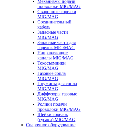
Механизмы подачи
проволоки MIG/MAG
Сварочные горелки
MIG/MAG
Соединительный
кабель
Запасные части
MIG/MAG
Запасные части для
горелок MIG/MAG
Направляющие
каналы MIG/MAG
Токосъемники
MIG/MAG
Газовые сопла
MIG/MAG
Пружины для сопла
MIG/MAG
Диффузоры газовые
MIG/MAG
Ролики подачи
проволоки MIG/MAG
Шейки горелок
(гусаки) MIG/MAG
Сварочное оборудование