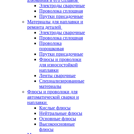
алюминия и его сплавов
Электроды сварочные
Проволока сплошная
Прутки присадочные
Материалы для наплавки и
ремонта деталей
Электроды сварочные
Проволока сплошная
Проволока
порошковая
Прутки присадочные
Флюсы и проволоки
для износостойкой
наплавки
Ленты сварочные
Специализированные
материалы
Флюсы и проволоки для
автоматической сварки и
наплавки
Кислые флюсы
Нейтральные флюсы
Основные флюсы
Высокоосновные
флюсы