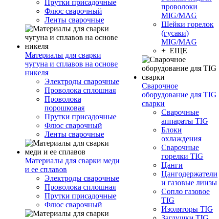
Прутки присадочные
проволоки
Флюс сварочный
MIG/MAG
Ленты сварочные
Шейки горелок
(гусаки)
MIG/MAG
+ ЕЩЕ
Материалы для сварки
чугуна и сплавов на основе
никеля
Электроды сварочные
Сварочное
Проволока сплошная
оборудование для TIG
Проволока
сварки
порошковая
Сварочные
Прутки присадочные
аппараты TIG
Флюс сварочный
Блоки
Ленты сварочные
охлаждения
Сварочные
горелки TIG
Материалы для сварки меди
Цанги
и ее сплавов
Цангодержатели
Электроды сварочные
и газовые линзы
Проволока сплошная
Сопло газовое
Прутки присадочные
TIG
Флюс сварочный
Изоляторы TIG
Заглушки TIG