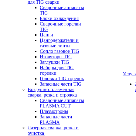
для TIG сварки
Сварочные аппараты
TIG
Блоки охлаждения
Сварочные горелки
TIG
Цанги
Цангодержатели и
газовые линзы
Сопло газовое TIG
Изоляторы TIG
Заглушки TIG
Наборы для TIG
горелки
Услуг
Головки TIG горелок
Запасные части TIG
Воздушно-плазменная
сварка, резка и строжка
Сварочные аппараты
PLASMA CUT
Плазмотроны
Запасные части
PLASMA
Лазерная сварка, резка и
очистка