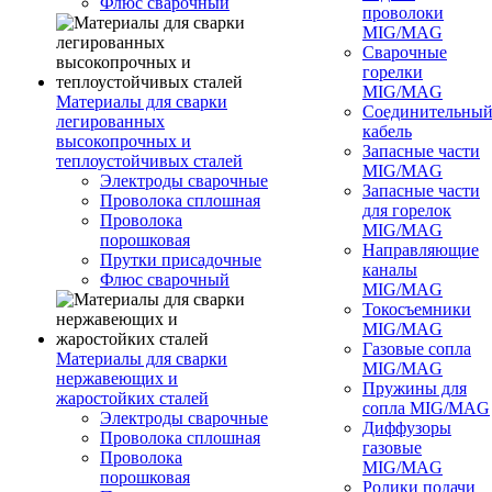
Флюс сварочный
проволоки
MIG/MAG
Сварочные
горелки
MIG/MAG
Материалы для сварки
Соединительны
легированных
кабель
высокопрочных и
Запасные части
теплоустойчивых сталей
MIG/MAG
Электроды сварочные
Запасные части
Проволока сплошная
для горелок
Проволока
MIG/MAG
порошковая
Направляющие
Прутки присадочные
каналы
Флюс сварочный
MIG/MAG
Токосъемники
MIG/MAG
Газовые сопла
Материалы для сварки
MIG/MAG
нержавеющих и
Пружины для
жаростойких сталей
сопла MIG/MAG
Электроды сварочные
Диффузоры
Проволока сплошная
газовые
Проволока
MIG/MAG
порошковая
Ролики подачи