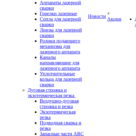
Аппараты лазерной
сварки
Горелки лазерные
Новости
Сопла для лазерной
Акции
сварки
Линзы для лазерной
сварки
Ролики подающего
механизма для
лазерного аппарата
Каналы
направляющие для
лазерного аппарата
Уплотнительные
кольца для лазерной
сварки
Дуговая строжка и
экзотермическая резка
Воздушно-дуговая
строжка и резка
Экзотермическая
резка
Подводная сварка и
резка
Запасные части ARC