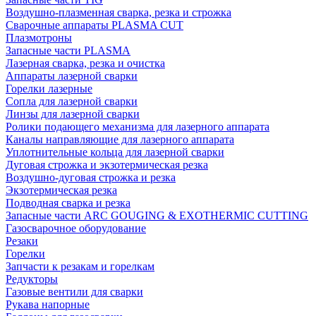
Воздушно-плазменная сварка, резка и строжка
Сварочные аппараты PLASMA CUT
Плазмотроны
Запасные части PLASMA
Лазерная сварка, резка и очистка
Аппараты лазерной сварки
Горелки лазерные
Сопла для лазерной сварки
Линзы для лазерной сварки
Ролики подающего механизма для лазерного аппарата
Каналы направляющие для лазерного аппарата
Уплотнительные кольца для лазерной сварки
Дуговая строжка и экзотермическая резка
Воздушно-дуговая строжка и резка
Экзотермическая резка
Подводная сварка и резка
Запасные части ARC GOUGING & EXOTHERMIC CUTTING
Газосварочное оборудование
Резаки
Горелки
Запчасти к резакам и горелкам
Редукторы
Газовые вентили для сварки
Рукава напорные