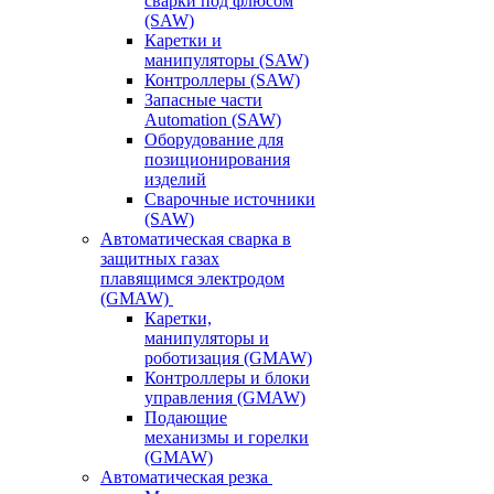
сварки под флюсом
(SAW)
Каретки и
манипуляторы (SAW)
Контроллеры (SAW)
Запасные части
Automation (SAW)
Оборудование для
позиционирования
изделий
Сварочные источники
(SAW)
Автоматическая сварка в
защитных газах
плавящимся электродом
(GMAW)
Каретки,
манипуляторы и
роботизация (GMAW)
Контроллеры и блоки
управления (GMAW)
Подающие
механизмы и горелки
(GMAW)
Автоматическая резка