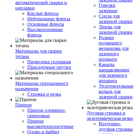
автоматической сварки и
Горелки
наплавки
лазерные
Кислые флюсы
Сопла для
Нейтральные флюсы
лазерной сварки
Основные флюсы
Линзы для
Высокоосновные
лазерной сварки
флюсы
Ролики
подающего
механизма для
Материалы для сварки
лазерного
титана
аппарата
Проволока сплошная
Каналы
Присадочные прутки
направляющие
для лазерного
аппарата
Материалы специального
Уплотнительные
назначения
кольца для
Строжка и резка
лазерной сварки
Припои
Припои оловянно-
Дуговая строжка и
свинцовые
экзотермическая резка
Припои
Воздушно-
высокотехнологичные
дуговая строжка
Олово и баббит