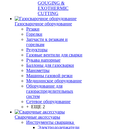
GOUGING &
EXOTHERMIC
CUTTING
Газосварочное оборудование
Резаки
Горелки
Запчасти к резакам и
горелкам
Редукторы
Газовые вентили для сварки
Рукава напорные
Баллоны для газосварки
Манометры
Машины газовой резки
Медицинское оборудование
Оборудование для
газораспределительных
систем
Сетевое оборудование
+ ЕЩЕ 2
Сварочные аксессуары
Инструменты сварщика
Электрододержатели