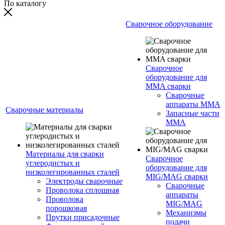
По каталогу
Сварочное оборудование
Сварочное
оборудование для
MMA сварки
Сварочные
аппараты MMA
Сварочные материалы
Запасные части
MMA
Материалы для сварки
Сварочное
углеродистых и
оборудование для
низколегированных сталей
MIG/MAG сварки
Электроды сварочные
Сварочные
Проволока сплошная
аппараты
Проволока
MIG/MAG
порошковая
Механизмы
Прутки присадочные
подачи