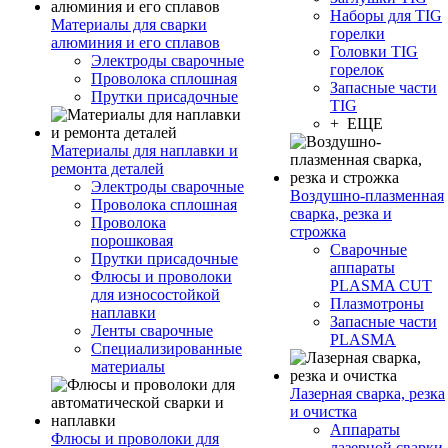
Наборы для TIG
Материалы для сварки
горелки
алюминия и его сплавов
Головки TIG
Электроды сварочные
горелок
Проволока сплошная
Запасные части
Прутки присадочные
TIG
+ ЕЩЕ
Материалы для наплавки и
ремонта деталей
Электроды сварочные
Воздушно-плазменная
Проволока сплошная
сварка, резка и
Проволока
строжка
порошковая
Сварочные
Прутки присадочные
аппараты
Флюсы и проволоки
PLASMA CUT
для износостойкой
Плазмотроны
наплавки
Запасные части
Ленты сварочные
PLASMA
Специализированные
материалы
Лазерная сварка, резка
и очистка
Аппараты
Флюсы и проволоки для
лазерной сварки