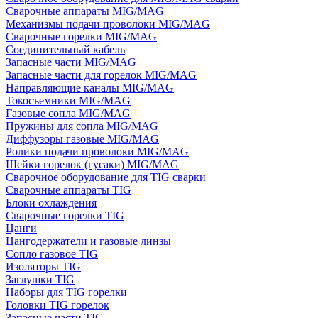
Сварочные аппараты MIG/MAG
Механизмы подачи проволоки MIG/MAG
Сварочные горелки MIG/MAG
Соединительный кабель
Запасные части MIG/MAG
Запасные части для горелок MIG/MAG
Направляющие каналы MIG/MAG
Токосъемники MIG/MAG
Газовые сопла MIG/MAG
Пружины для сопла MIG/MAG
Диффузоры газовые MIG/MAG
Ролики подачи проволоки MIG/MAG
Шейки горелок (гусаки) MIG/MAG
Сварочное оборудование для TIG сварки
Сварочные аппараты TIG
Блоки охлаждения
Сварочные горелки TIG
Цанги
Цангодержатели и газовые линзы
Сопло газовое TIG
Изоляторы TIG
Заглушки TIG
Наборы для TIG горелки
Головки TIG горелок
Запасные части TIG