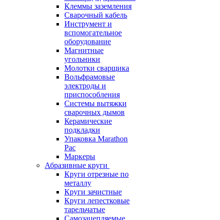
Клеммы заземления
Сварочный кабель
Инструмент и
вспомогательное
оборудование
Магнитные
угольники
Молотки сварщика
Вольфрамовые
электроды и
приспособления
Системы вытяжки
сварочных дымов
Керамические
подкладки
Упаковка Marathon
Pac
Маркеры
Абразивные круги
Круги отрезные по
металлу
Круги зачистные
Круги лепестковые
тарельчатые
Самозацепляемые