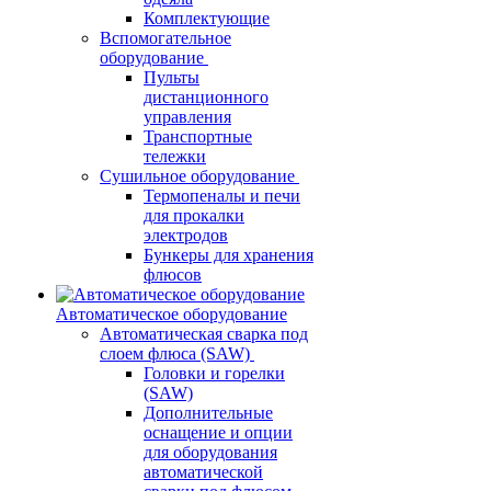
Комплектующие
Вспомогательное
оборудование
Пульты
дистанционного
управления
Транспортные
тележки
Сушильное оборудование
Термопеналы и печи
для прокалки
электродов
Бункеры для хранения
флюсов
Автоматическое оборудование
Автоматическая сварка под
слоем флюса (SAW)
Головки и горелки
(SAW)
Дополнительные
оснащение и опции
для оборудования
автоматической