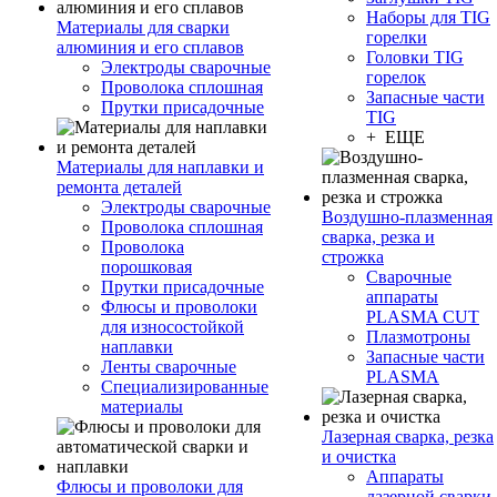
Наборы для TIG
Материалы для сварки
горелки
алюминия и его сплавов
Головки TIG
Электроды сварочные
горелок
Проволока сплошная
Запасные части
Прутки присадочные
TIG
+ ЕЩЕ
Материалы для наплавки и
ремонта деталей
Электроды сварочные
Воздушно-плазменная
Проволока сплошная
сварка, резка и
Проволока
строжка
порошковая
Сварочные
Прутки присадочные
аппараты
Флюсы и проволоки
PLASMA CUT
для износостойкой
Плазмотроны
наплавки
Запасные части
Ленты сварочные
PLASMA
Специализированные
материалы
Лазерная сварка, резка
и очистка
Аппараты
Флюсы и проволоки для
лазерной сварки