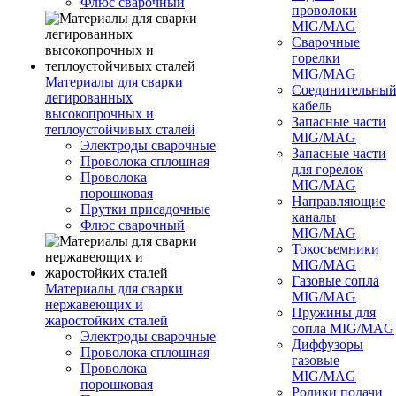
Флюс сварочный
проволоки
MIG/MAG
Сварочные
горелки
MIG/MAG
Материалы для сварки
Соединительны
легированных
кабель
высокопрочных и
Запасные части
теплоустойчивых сталей
MIG/MAG
Электроды сварочные
Запасные части
Проволока сплошная
для горелок
Проволока
MIG/MAG
порошковая
Направляющие
Прутки присадочные
каналы
Флюс сварочный
MIG/MAG
Токосъемники
MIG/MAG
Газовые сопла
Материалы для сварки
MIG/MAG
нержавеющих и
Пружины для
жаростойких сталей
сопла MIG/MAG
Электроды сварочные
Диффузоры
Проволока сплошная
газовые
Проволока
MIG/MAG
порошковая
Ролики подачи