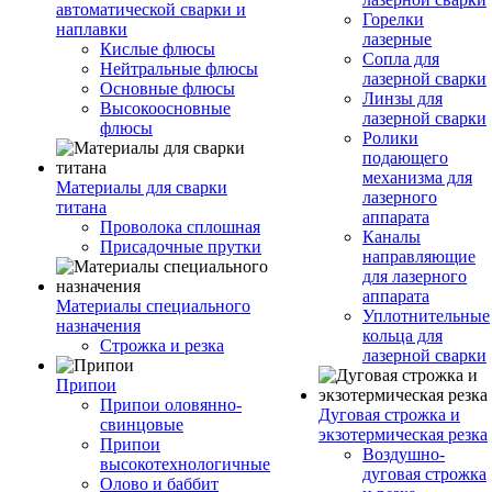
автоматической сварки и
Горелки
наплавки
лазерные
Кислые флюсы
Сопла для
Нейтральные флюсы
лазерной сварки
Основные флюсы
Линзы для
Высокоосновные
лазерной сварки
флюсы
Ролики
подающего
механизма для
Материалы для сварки
лазерного
титана
аппарата
Проволока сплошная
Каналы
Присадочные прутки
направляющие
для лазерного
аппарата
Материалы специального
Уплотнительные
назначения
кольца для
Строжка и резка
лазерной сварки
Припои
Припои оловянно-
Дуговая строжка и
свинцовые
экзотермическая резка
Припои
Воздушно-
высокотехнологичные
дуговая строжка
Олово и баббит