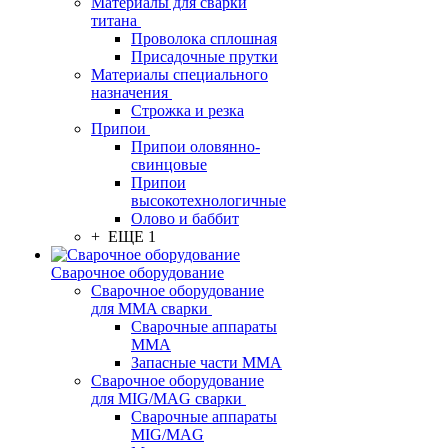
Материалы для сварки
титана
Проволока сплошная
Присадочные прутки
Материалы специального
назначения
Строжка и резка
Припои
Припои оловянно-
свинцовые
Припои
высокотехнологичные
Олово и баббит
+ ЕЩЕ 1
Сварочное оборудование
Сварочное оборудование
для MMA сварки
Сварочные аппараты
MMA
Запасные части MMA
Сварочное оборудование
для MIG/MAG сварки
Сварочные аппараты
MIG/MAG