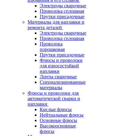
алюминия и его сплавов
Электроды сварочные
Проволока сплошная
Прутки присадочные
Материалы для наплавки и
ремонта деталей
Электроды сварочные
Проволока сплошная
Проволока
порошковая
Прутки присадочные
Флюсы и проволоки
для износостойкой
наплавки
Ленты сварочные
Специализированные
материалы
Флюсы и проволоки для
автоматической сварки и
наплавки
Кислые флюсы
Нейтральные флюсы
Основные флюсы
Высокоосновные
флюсы