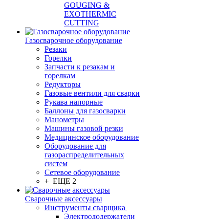
GOUGING &
EXOTHERMIC
CUTTING
Газосварочное оборудование
Резаки
Горелки
Запчасти к резакам и
горелкам
Редукторы
Газовые вентили для сварки
Рукава напорные
Баллоны для газосварки
Манометры
Машины газовой резки
Медицинское оборудование
Оборудование для
газораспределительных
систем
Сетевое оборудование
+ ЕЩЕ 2
Сварочные аксессуары
Инструменты сварщика
Электрододержатели