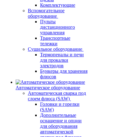
Комплектующие
Вспомогательное
оборудование
Пульты
дистанционного
управления
Транспортные
тележки
Сушильное оборудование
Термопеналы и печи
для прокалки
электродов
Бункеры для хранения
флюсов
Автоматическое оборудование
Автоматическая сварка под
слоем флюса (SAW)
Головки и горелки
(SAW)
Дополнительные
оснащение и опции
для оборудования
автоматической