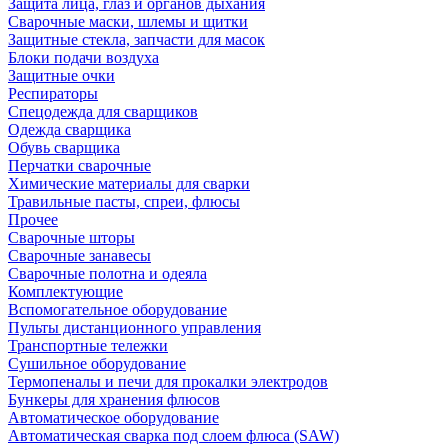
Защита лица, глаз и органов дыхания
Сварочные маски, шлемы и щитки
Защитные стекла, запчасти для масок
Блоки подачи воздуха
Защитные очки
Респираторы
Спецодежда для сварщиков
Одежда сварщика
Обувь сварщика
Перчатки сварочные
Химические материалы для сварки
Травильные пасты, спреи, флюсы
Прочее
Сварочные шторы
Сварочные занавесы
Сварочные полотна и одеяла
Комплектующие
Вспомогательное оборудование
Пульты дистанционного управления
Транспортные тележки
Сушильное оборудование
Термопеналы и печи для прокалки электродов
Бункеры для хранения флюсов
Автоматическое оборудование
Автоматическая сварка под слоем флюса (SAW)