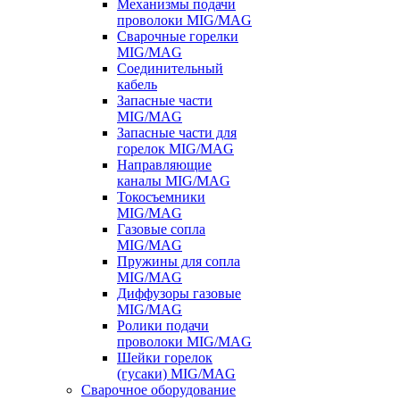
Механизмы подачи
проволоки MIG/MAG
Сварочные горелки
MIG/MAG
Соединительный
кабель
Запасные части
MIG/MAG
Запасные части для
горелок MIG/MAG
Направляющие
каналы MIG/MAG
Токосъемники
MIG/MAG
Газовые сопла
MIG/MAG
Пружины для сопла
MIG/MAG
Диффузоры газовые
MIG/MAG
Ролики подачи
проволоки MIG/MAG
Шейки горелок
(гусаки) MIG/MAG
Сварочное оборудование