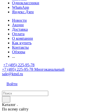
Одноклассники
WhatsApp
Яндекс.Дзен
Новости
Акции
Доставка
Оплата
О компании
Как купить
Контакты
Обзоры
...
+7 (495) 225-95-78
+7 (495) 225-95-78
Многоканальный
sale@ktnd.ru
Войти
Каталог
По всему сайту