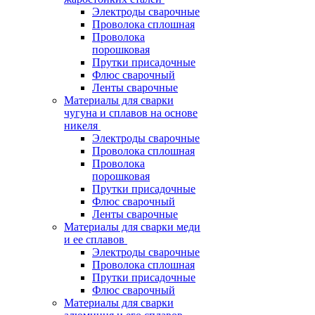
Электроды сварочные
Проволока сплошная
Проволока
порошковая
Прутки присадочные
Флюс сварочный
Ленты сварочные
Материалы для сварки
чугуна и сплавов на основе
никеля
Электроды сварочные
Проволока сплошная
Проволока
порошковая
Прутки присадочные
Флюс сварочный
Ленты сварочные
Материалы для сварки меди
и ее сплавов
Электроды сварочные
Проволока сплошная
Прутки присадочные
Флюс сварочный
Материалы для сварки