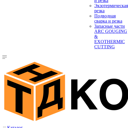
и резка
Экзотермическая
резка
Подводная
сварка и резка
Запасные части
ARC GOUGING
&
EXOTHERMIC
CUTTING
Каталог