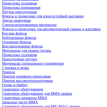
Проволока сплошная
Проволока порошковая
Прутки присадочные
Флюсы и проволоки для износостойкой наплавки
Ленты сварочные
Специализированные материалы
Флюсы и проволоки для автоматической сварки и наплавки
Кислые флюсы
Нейтральные флюсы
Основные флюсы
Высокоосновные флюсы
Материалы для сварки титана
Проволока сплошная
Присадочные прутки
Материалы специального назначения
Строжка и резка
Припои
Припои оловянно-свинцовые
Припои высокотехнологичные
Олово и баббит
Сварочное оборудование
Сварочное оборудование для MMA сварки
Сварочные аппараты MMA
Запасные части MMA
Сварочное оборудование для MIG/MAG сварки