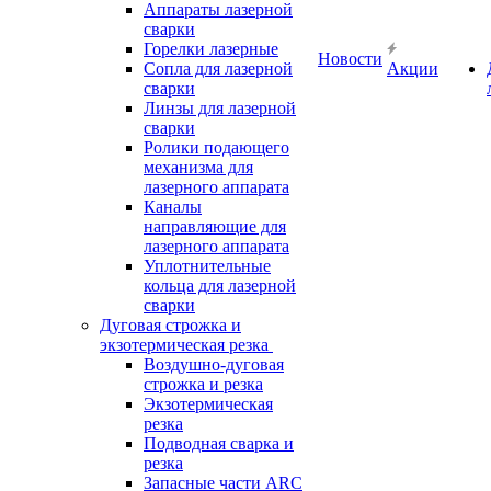
Аппараты лазерной
сварки
Горелки лазерные
Новости
Сопла для лазерной
Акции
сварки
Линзы для лазерной
сварки
Ролики подающего
механизма для
лазерного аппарата
Каналы
направляющие для
лазерного аппарата
Уплотнительные
кольца для лазерной
сварки
Дуговая строжка и
экзотермическая резка
Воздушно-дуговая
строжка и резка
Экзотермическая
резка
Подводная сварка и
резка
Запасные части ARC