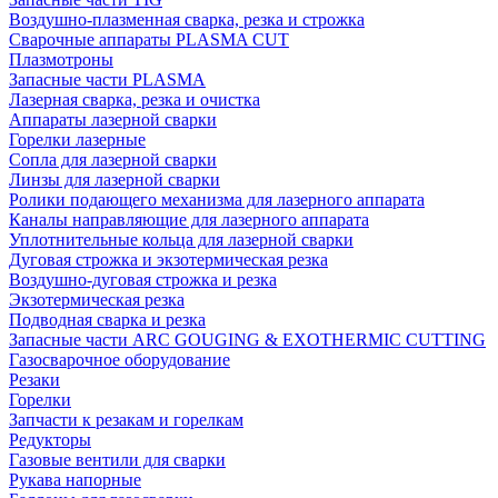
Воздушно-плазменная сварка, резка и строжка
Сварочные аппараты PLASMA CUT
Плазмотроны
Запасные части PLASMA
Лазерная сварка, резка и очистка
Аппараты лазерной сварки
Горелки лазерные
Сопла для лазерной сварки
Линзы для лазерной сварки
Ролики подающего механизма для лазерного аппарата
Каналы направляющие для лазерного аппарата
Уплотнительные кольца для лазерной сварки
Дуговая строжка и экзотермическая резка
Воздушно-дуговая строжка и резка
Экзотермическая резка
Подводная сварка и резка
Запасные части ARC GOUGING & EXOTHERMIC CUTTING
Газосварочное оборудование
Резаки
Горелки
Запчасти к резакам и горелкам
Редукторы
Газовые вентили для сварки
Рукава напорные