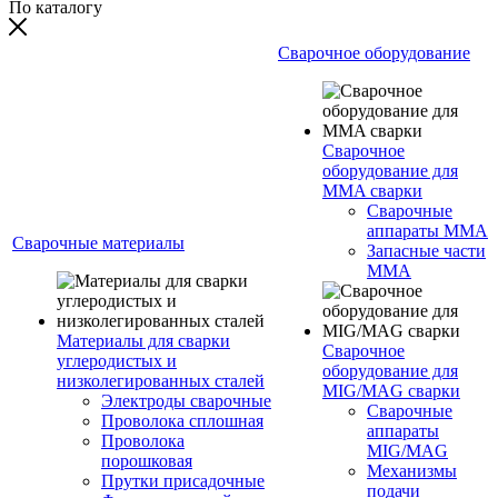
По каталогу
Сварочное оборудование
Сварочное
оборудование для
MMA сварки
Сварочные
аппараты MMA
Сварочные материалы
Запасные части
MMA
Материалы для сварки
Сварочное
углеродистых и
оборудование для
низколегированных сталей
MIG/MAG сварки
Электроды сварочные
Сварочные
Проволока сплошная
аппараты
Проволока
MIG/MAG
порошковая
Механизмы
Прутки присадочные
подачи