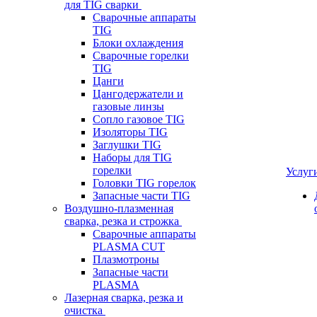
для TIG сварки
Сварочные аппараты
TIG
Блоки охлаждения
Сварочные горелки
TIG
Цанги
Цангодержатели и
газовые линзы
Сопло газовое TIG
Изоляторы TIG
Заглушки TIG
Наборы для TIG
горелки
Услуг
Головки TIG горелок
Запасные части TIG
Воздушно-плазменная
сварка, резка и строжка
Сварочные аппараты
PLASMA CUT
Плазмотроны
Запасные части
PLASMA
Лазерная сварка, резка и
очистка