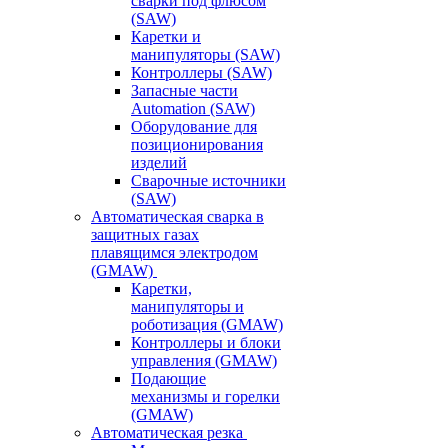
сварки под флюсом
(SAW)
Каретки и
манипуляторы (SAW)
Контроллеры (SAW)
Запасные части
Automation (SAW)
Оборудование для
позиционирования
изделий
Сварочные источники
(SAW)
Автоматическая сварка в
защитных газах
плавящимся электродом
(GMAW)
Каретки,
манипуляторы и
роботизация (GMAW)
Контроллеры и блоки
управления (GMAW)
Подающие
механизмы и горелки
(GMAW)
Автоматическая резка