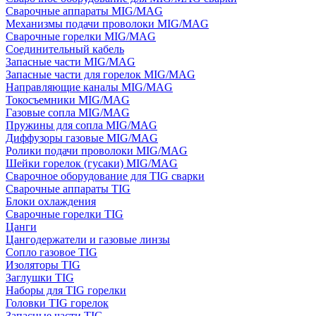
Сварочные аппараты MIG/MAG
Механизмы подачи проволоки MIG/MAG
Сварочные горелки MIG/MAG
Соединительный кабель
Запасные части MIG/MAG
Запасные части для горелок MIG/MAG
Направляющие каналы MIG/MAG
Токосъемники MIG/MAG
Газовые сопла MIG/MAG
Пружины для сопла MIG/MAG
Диффузоры газовые MIG/MAG
Ролики подачи проволоки MIG/MAG
Шейки горелок (гусаки) MIG/MAG
Сварочное оборудование для TIG сварки
Сварочные аппараты TIG
Блоки охлаждения
Сварочные горелки TIG
Цанги
Цангодержатели и газовые линзы
Сопло газовое TIG
Изоляторы TIG
Заглушки TIG
Наборы для TIG горелки
Головки TIG горелок
Запасные части TIG