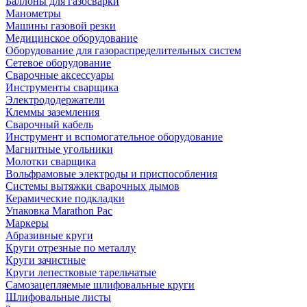
Баллоны для газосварки
Манометры
Машины газовой резки
Медицинское оборудование
Оборудование для газораспределительных систем
Сетевое оборудование
Сварочные аксессуары
Инструменты сварщика
Электрододержатели
Клеммы заземления
Сварочный кабель
Инструмент и вспомогательное оборудование
Магнитные угольники
Молотки сварщика
Вольфрамовые электроды и приспособления
Системы вытяжки сварочных дымов
Керамические подкладки
Упаковка Marathon Pac
Маркеры
Абразивные круги
Круги отрезные по металлу
Круги зачистные
Круги лепестковые тарельчатые
Самозацепляемые шлифовальные круги
Шлифовальные листы