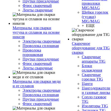
Прутки присадочные
проволоки
Флюс сварочный
MIG/MAG
Ленты сварочные
Шейки горелок
(гусаки)
MIG/MAG
+ ЕЩЕ
Материалы для сварки
чугуна и сплавов на основе
никеля
Электроды сварочные
Сварочное
Проволока сплошная
оборудование для TIG
Проволока
сварки
порошковая
Сварочные
Прутки присадочные
аппараты TIG
Флюс сварочный
Блоки
Ленты сварочные
охлаждения
Сварочные
горелки TIG
Материалы для сварки меди
Цанги
и ее сплавов
Цангодержатели
Электроды сварочные
и газовые линзы
Проволока сплошная
Сопло газовое
Прутки присадочные
TIG
Флюс сварочный
Изоляторы TIG
Заглушки TIG