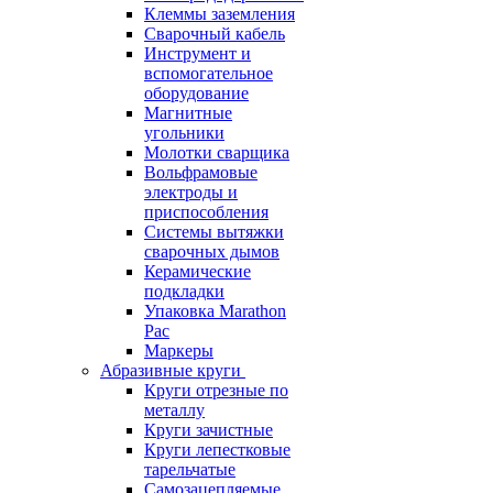
Клеммы заземления
Сварочный кабель
Инструмент и
вспомогательное
оборудование
Магнитные
угольники
Молотки сварщика
Вольфрамовые
электроды и
приспособления
Системы вытяжки
сварочных дымов
Керамические
подкладки
Упаковка Marathon
Pac
Маркеры
Абразивные круги
Круги отрезные по
металлу
Круги зачистные
Круги лепестковые
тарельчатые
Самозацепляемые