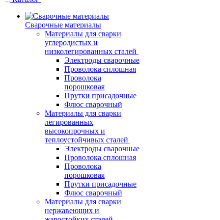
Сварочные материалы
Материалы для сварки
углеродистых и
низколегированных сталей
Электроды сварочные
Проволока сплошная
Проволока
порошковая
Прутки присадочные
Флюс сварочный
Материалы для сварки
легированных
высокопрочных и
теплоустойчивых сталей
Электроды сварочные
Проволока сплошная
Проволока
порошковая
Прутки присадочные
Флюс сварочный
Материалы для сварки
нержавеющих и
жаростойких сталей