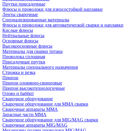
Прутки присадочные
Флюсы и проволоки для износостойкой наплавки
Ленты сварочные
Специализированные материалы
Флюсы и проволоки для автоматической сварки и наплавки
Кислые флюсы
Нейтральные флюсы
Основные флюсы
Высокоосновные флюсы
Материалы для сварки титана
Проволока сплошная
Присадочные прутки
Материалы специального назначения
Строжка и резка
Припои
Припои оловянно-свинцовые
Припои высокотехнологичные
Олово и баббит
Сварочное оборудование
Сварочное оборудование для MMA сварки
Сварочные аппараты MMA
Запасные части MMA
Сварочное оборудование для MIG/MAG сварки
Сварочные аппараты MIG/MAG
Механизмы подачи проволоки MIG/MAG