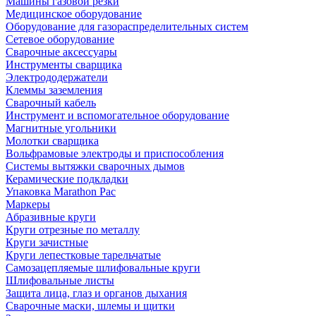
Машины газовой резки
Медицинское оборудование
Оборудование для газораспределительных систем
Сетевое оборудование
Сварочные аксессуары
Инструменты сварщика
Электрододержатели
Клеммы заземления
Сварочный кабель
Инструмент и вспомогательное оборудование
Магнитные угольники
Молотки сварщика
Вольфрамовые электроды и приспособления
Системы вытяжки сварочных дымов
Керамические подкладки
Упаковка Marathon Pac
Маркеры
Абразивные круги
Круги отрезные по металлу
Круги зачистные
Круги лепестковые тарельчатые
Самозацепляемые шлифовальные круги
Шлифовальные листы
Защита лица, глаз и органов дыхания
Сварочные маски, шлемы и щитки