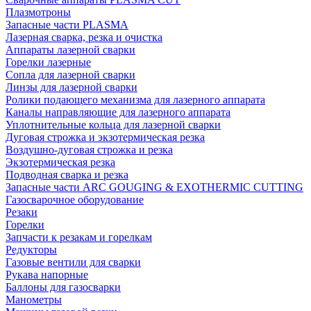
Плазмотроны
Запасные части PLASMA
Лазерная сварка, резка и очистка
Аппараты лазерной сварки
Горелки лазерные
Сопла для лазерной сварки
Линзы для лазерной сварки
Ролики подающего механизма для лазерного аппарата
Каналы направляющие для лазерного аппарата
Уплотнительные кольца для лазерной сварки
Дуговая строжка и экзотермическая резка
Воздушно-дуговая строжка и резка
Экзотермическая резка
Подводная сварка и резка
Запасные части ARC GOUGING & EXOTHERMIC CUTTING
Газосварочное оборудование
Резаки
Горелки
Запчасти к резакам и горелкам
Редукторы
Газовые вентили для сварки
Рукава напорные
Баллоны для газосварки
Манометры