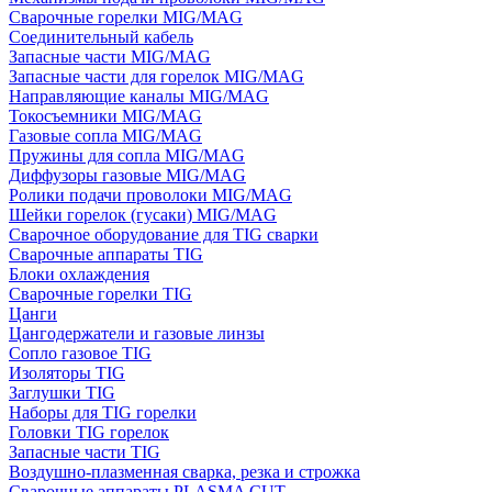
Сварочные горелки MIG/MAG
Соединительный кабель
Запасные части MIG/MAG
Запасные части для горелок MIG/MAG
Направляющие каналы MIG/MAG
Токосъемники MIG/MAG
Газовые сопла MIG/MAG
Пружины для сопла MIG/MAG
Диффузоры газовые MIG/MAG
Ролики подачи проволоки MIG/MAG
Шейки горелок (гусаки) MIG/MAG
Сварочное оборудование для TIG сварки
Сварочные аппараты TIG
Блоки охлаждения
Сварочные горелки TIG
Цанги
Цангодержатели и газовые линзы
Сопло газовое TIG
Изоляторы TIG
Заглушки TIG
Наборы для TIG горелки
Головки TIG горелок
Запасные части TIG
Воздушно-плазменная сварка, резка и строжка
Сварочные аппараты PLASMA CUT