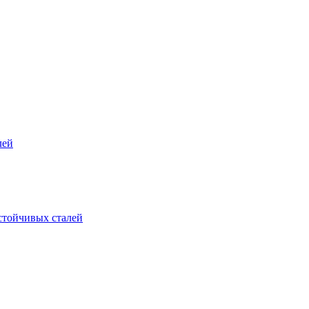
лей
стойчивых сталей