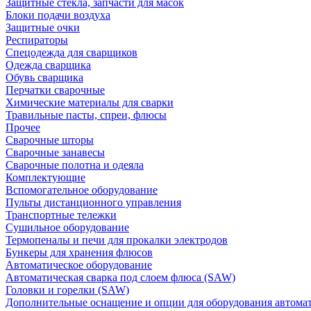
Защитные стекла, запчасти для масок
Блоки подачи воздуха
Защитные очки
Респираторы
Спецодежда для сварщиков
Одежда сварщика
Обувь сварщика
Перчатки сварочные
Химические материалы для сварки
Травильные пасты, спреи, флюсы
Прочее
Сварочные шторы
Сварочные занавесы
Сварочные полотна и одеяла
Комплектующие
Вспомогательное оборудование
Пульты дистанционного управления
Транспортные тележки
Сушильное оборудование
Термопеналы и печи для прокалки электродов
Бункеры для хранения флюсов
Автоматическое оборудование
Автоматическая сварка под слоем флюса (SAW)
Головки и горелки (SAW)
Дополнительные оснащение и опции для оборудования автома