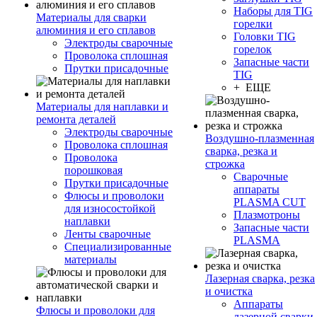
Наборы для TIG
Материалы для сварки
горелки
алюминия и его сплавов
Головки TIG
Электроды сварочные
горелок
Проволока сплошная
Запасные части
Прутки присадочные
TIG
+ ЕЩЕ
Материалы для наплавки и
ремонта деталей
Электроды сварочные
Воздушно-плазменная
Проволока сплошная
сварка, резка и
Проволока
строжка
порошковая
Сварочные
Прутки присадочные
аппараты
Флюсы и проволоки
PLASMA CUT
для износостойкой
Плазмотроны
наплавки
Запасные части
Ленты сварочные
PLASMA
Специализированные
материалы
Лазерная сварка, резка
и очистка
Аппараты
Флюсы и проволоки для
лазерной сварки