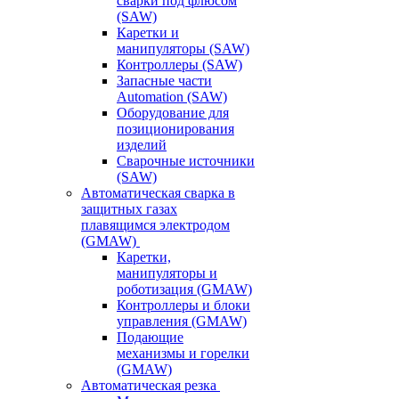
сварки под флюсом
(SAW)
Каретки и
манипуляторы (SAW)
Контроллеры (SAW)
Запасные части
Automation (SAW)
Оборудование для
позиционирования
изделий
Сварочные источники
(SAW)
Автоматическая сварка в
защитных газах
плавящимся электродом
(GMAW)
Каретки,
манипуляторы и
роботизация (GMAW)
Контроллеры и блоки
управления (GMAW)
Подающие
механизмы и горелки
(GMAW)
Автоматическая резка