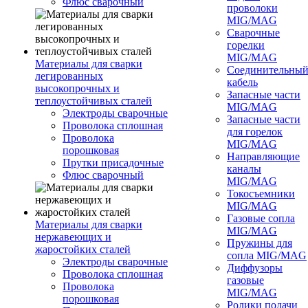
Флюс сварочный
проволоки
MIG/MAG
Сварочные
горелки
MIG/MAG
Материалы для сварки
Соединительны
легированных
кабель
высокопрочных и
Запасные части
теплоустойчивых сталей
MIG/MAG
Электроды сварочные
Запасные части
Проволока сплошная
для горелок
Проволока
MIG/MAG
порошковая
Направляющие
Прутки присадочные
каналы
Флюс сварочный
MIG/MAG
Токосъемники
MIG/MAG
Газовые сопла
Материалы для сварки
MIG/MAG
нержавеющих и
Пружины для
жаростойких сталей
сопла MIG/MAG
Электроды сварочные
Диффузоры
Проволока сплошная
газовые
Проволока
MIG/MAG
порошковая
Ролики подачи