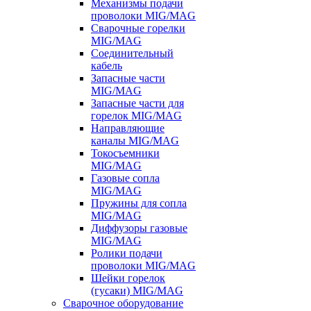
Механизмы подачи
проволоки MIG/MAG
Сварочные горелки
MIG/MAG
Соединительный
кабель
Запасные части
MIG/MAG
Запасные части для
горелок MIG/MAG
Направляющие
каналы MIG/MAG
Токосъемники
MIG/MAG
Газовые сопла
MIG/MAG
Пружины для сопла
MIG/MAG
Диффузоры газовые
MIG/MAG
Ролики подачи
проволоки MIG/MAG
Шейки горелок
(гусаки) MIG/MAG
Сварочное оборудование