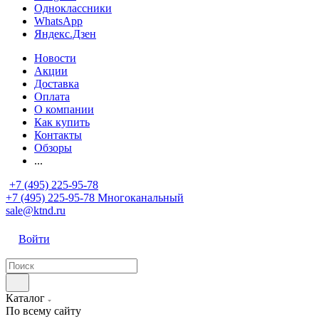
Одноклассники
WhatsApp
Яндекс.Дзен
Новости
Акции
Доставка
Оплата
О компании
Как купить
Контакты
Обзоры
...
+7 (495) 225-95-78
+7 (495) 225-95-78
Многоканальный
sale@ktnd.ru
Войти
Каталог
По всему сайту