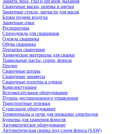
Защита лица, глаз и органов дыхания
Сварочные маски, шлемы и щитки
Защитные стекла, запчасти для масок
Блоки подачи воздуха
Защитные очки
Респираторы
Спецодежда для сварщиков
Одежда сварщика
Обувь сварщика
Перчатки сварочные
Химические материалы для сварки
Травильные пасты, спреи, флюсы
Прочее
Сварочные шторы
Сварочные занавесы
Сварочные полотна и одеяла
Комплектующие
Вспомогательное оборудование
Пульты дистанционного управления
Транспортные тележки
Сушильное оборудование
Термопеналы и печи для прокалки электродов
Бункеры для хранения флюсов
Автоматическое оборудование
Автоматическая сварка под слоем флюса (SAW)