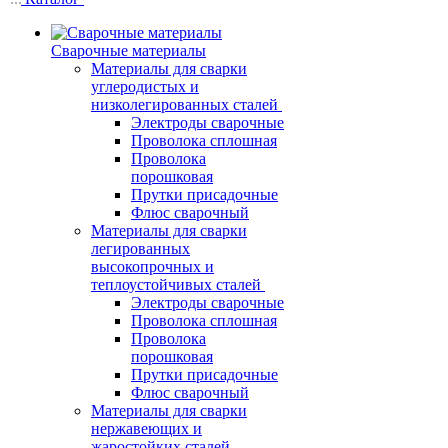
Сварочные материалы
Материалы для сварки
углеродистых и
низколегированных сталей
Электроды сварочные
Проволока сплошная
Проволока
порошковая
Прутки присадочные
Флюс сварочный
Материалы для сварки
легированных
высокопрочных и
теплоустойчивых сталей
Электроды сварочные
Проволока сплошная
Проволока
порошковая
Прутки присадочные
Флюс сварочный
Материалы для сварки
нержавеющих и
жаростойких сталей