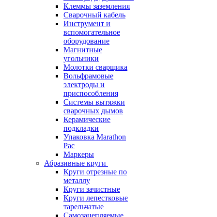
Клеммы заземления
Сварочный кабель
Инструмент и
вспомогательное
оборудование
Магнитные
угольники
Молотки сварщика
Вольфрамовые
электроды и
приспособления
Системы вытяжки
сварочных дымов
Керамические
подкладки
Упаковка Marathon
Pac
Маркеры
Абразивные круги
Круги отрезные по
металлу
Круги зачистные
Круги лепестковые
тарельчатые
Самозацепляемые