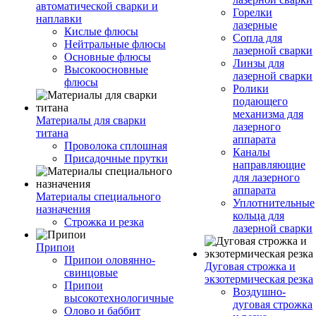
автоматической сварки и
Горелки
наплавки
лазерные
Кислые флюсы
Сопла для
Нейтральные флюсы
лазерной сварки
Основные флюсы
Линзы для
Высокоосновные
лазерной сварки
флюсы
Ролики
подающего
механизма для
Материалы для сварки
лазерного
титана
аппарата
Проволока сплошная
Каналы
Присадочные прутки
направляющие
для лазерного
аппарата
Материалы специального
Уплотнительные
назначения
кольца для
Строжка и резка
лазерной сварки
Припои
Припои оловянно-
Дуговая строжка и
свинцовые
экзотермическая резка
Припои
Воздушно-
высокотехнологичные
дуговая строжка
Олово и баббит