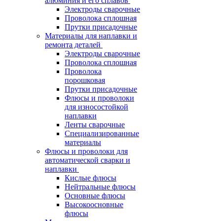
алюминия и его сплавов
Электроды сварочные
Проволока сплошная
Прутки присадочные
Материалы для наплавки и
ремонта деталей
Электроды сварочные
Проволока сплошная
Проволока
порошковая
Прутки присадочные
Флюсы и проволоки
для износостойкой
наплавки
Ленты сварочные
Специализированные
материалы
Флюсы и проволоки для
автоматической сварки и
наплавки
Кислые флюсы
Нейтральные флюсы
Основные флюсы
Высокоосновные
флюсы