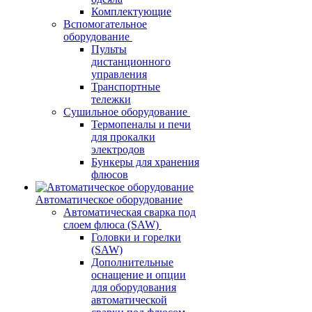
Комплектующие
Вспомогательное
оборудование
Пульты
дистанционного
управления
Транспортные
тележки
Сушильное оборудование
Термопеналы и печи
для прокалки
электродов
Бункеры для хранения
флюсов
Автоматическое оборудование
Автоматическая сварка под
слоем флюса (SAW)
Головки и горелки
(SAW)
Дополнительные
оснащение и опции
для оборудования
автоматической