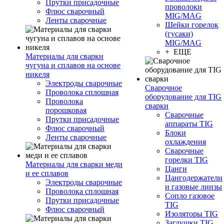
Прутки присадочные
проволоки
Флюс сварочный
MIG/MAG
Ленты сварочные
Шейки горелок
(гусаки)
MIG/MAG
+ ЕЩЕ
Материалы для сварки
чугуна и сплавов на основе
никеля
Электроды сварочные
Сварочное
Проволока сплошная
оборудование для TIG
Проволока
сварки
порошковая
Сварочные
Прутки присадочные
аппараты TIG
Флюс сварочный
Блоки
Ленты сварочные
охлаждения
Сварочные
горелки TIG
Материалы для сварки меди
Цанги
и ее сплавов
Цангодержатели
Электроды сварочные
и газовые линзы
Проволока сплошная
Сопло газовое
Прутки присадочные
TIG
Флюс сварочный
Изоляторы TIG
Заглушки TIG