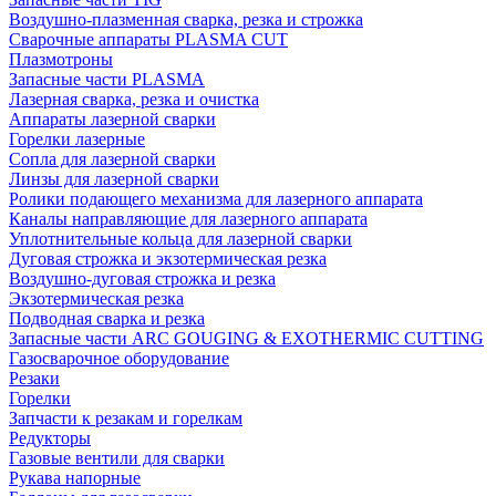
Воздушно-плазменная сварка, резка и строжка
Сварочные аппараты PLASMA CUT
Плазмотроны
Запасные части PLASMA
Лазерная сварка, резка и очистка
Аппараты лазерной сварки
Горелки лазерные
Сопла для лазерной сварки
Линзы для лазерной сварки
Ролики подающего механизма для лазерного аппарата
Каналы направляющие для лазерного аппарата
Уплотнительные кольца для лазерной сварки
Дуговая строжка и экзотермическая резка
Воздушно-дуговая строжка и резка
Экзотермическая резка
Подводная сварка и резка
Запасные части ARC GOUGING & EXOTHERMIC CUTTING
Газосварочное оборудование
Резаки
Горелки
Запчасти к резакам и горелкам
Редукторы
Газовые вентили для сварки
Рукава напорные