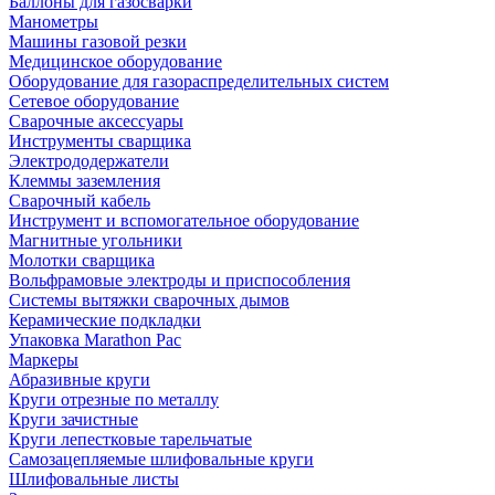
Баллоны для газосварки
Манометры
Машины газовой резки
Медицинское оборудование
Оборудование для газораспределительных систем
Сетевое оборудование
Сварочные аксессуары
Инструменты сварщика
Электрододержатели
Клеммы заземления
Сварочный кабель
Инструмент и вспомогательное оборудование
Магнитные угольники
Молотки сварщика
Вольфрамовые электроды и приспособления
Системы вытяжки сварочных дымов
Керамические подкладки
Упаковка Marathon Pac
Маркеры
Абразивные круги
Круги отрезные по металлу
Круги зачистные
Круги лепестковые тарельчатые
Самозацепляемые шлифовальные круги
Шлифовальные листы