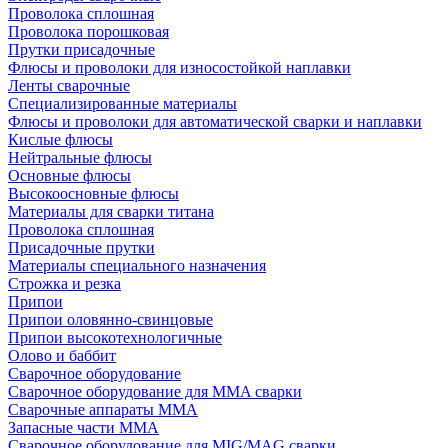
Проволока сплошная
Проволока порошковая
Прутки присадочные
Флюсы и проволоки для износостойкой наплавки
Ленты сварочные
Специализированные материалы
Флюсы и проволоки для автоматической сварки и наплавки
Кислые флюсы
Нейтральные флюсы
Основные флюсы
Высокоосновные флюсы
Материалы для сварки титана
Проволока сплошная
Присадочные прутки
Материалы специального назначения
Строжка и резка
Припои
Припои оловянно-свинцовые
Припои высокотехнологичные
Олово и баббит
Сварочное оборудование
Сварочное оборудование для MMA сварки
Сварочные аппараты MMA
Запасные части MMA
Сварочное оборудование для MIG/MAG сварки