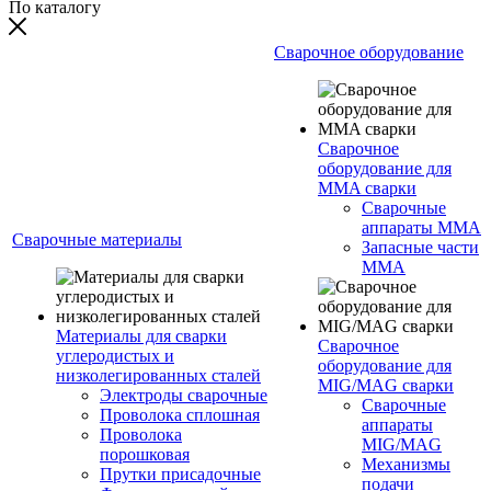
По каталогу
Сварочное оборудование
Сварочное
оборудование для
MMA сварки
Сварочные
аппараты MMA
Сварочные материалы
Запасные части
MMA
Материалы для сварки
Сварочное
углеродистых и
оборудование для
низколегированных сталей
MIG/MAG сварки
Электроды сварочные
Сварочные
Проволока сплошная
аппараты
Проволока
MIG/MAG
порошковая
Механизмы
Прутки присадочные
подачи