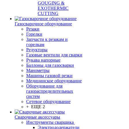
GOUGING &
EXOTHERMIC
CUTTING
Газосварочное оборудование
Резаки
Горелки
Запчасти к резакам и
горелкам
Редукторы
Газовые вентили для сварки
Рукава напорные
Баллоны для газосварки
Манометры
Машины газовой резки
Медицинское оборудование
Оборудование для
газораспределительных
систем
Сетевое оборудование
+ ЕЩЕ 2
Сварочные аксессуары
Инструменты сварщика
Электрододержатели