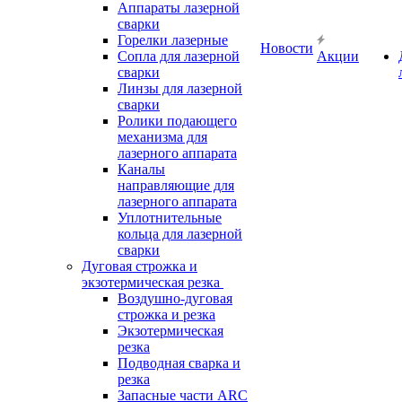
Аппараты лазерной
сварки
Горелки лазерные
Новости
Сопла для лазерной
Акции
сварки
Линзы для лазерной
сварки
Ролики подающего
механизма для
лазерного аппарата
Каналы
направляющие для
лазерного аппарата
Уплотнительные
кольца для лазерной
сварки
Дуговая строжка и
экзотермическая резка
Воздушно-дуговая
строжка и резка
Экзотермическая
резка
Подводная сварка и
резка
Запасные части ARC