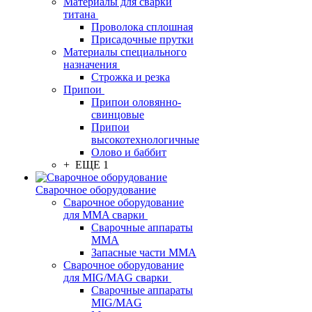
Материалы для сварки
титана
Проволока сплошная
Присадочные прутки
Материалы специального
назначения
Строжка и резка
Припои
Припои оловянно-
свинцовые
Припои
высокотехнологичные
Олово и баббит
+ ЕЩЕ 1
Сварочное оборудование
Сварочное оборудование
для MMA сварки
Сварочные аппараты
MMA
Запасные части MMA
Сварочное оборудование
для MIG/MAG сварки
Сварочные аппараты
MIG/MAG