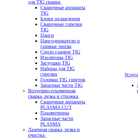
для TIG сварки
Сварочные аппараты
TIG
Блоки охлаждения
Сварочные горелки
TIG
Цанги
Цангодержатели и
газовые линзы
Сопло газовое TIG
Изоляторы TIG
Заглушки TIG
Наборы для TIG
горелки
Услуг
Головки TIG горелок
Запасные части TIG
Воздушно-плазменная
сварка, резка и строжка
Сварочные аппараты
PLASMA CUT
Плазмотроны
Запасные части
PLASMA
Лазерная сварка, резка и
очистка