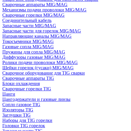
Сварочные аппараты MIG/MAG
Механизмы подачи проволоки MIG/MAG
Сварочные горелки MIG/MAG
Соединительный кабель
Запасные части MIG/MAG
Запасные части для горелок MIG/MAG
Направляющие каналы MIG/MAG
Токосъемники MIG/MAG
Газовые сопла MIG/MAG
Пружины для сопла MIG/MAG
Диффузоры газовые MIG/MAG
Ролики подачи проволоки MIG/MAG
Шейки горелок (гусаки) MIG/MAG
Сварочное оборудование для TIG сварки
Сварочные аппараты TIG
Блоки охлаждения
Сварочные горелки TIG
Цанги
Цангодержатели и газовые линзы
Сопло газовое TIG
Изоляторы TIG
Заглушки TIG
Наборы для TIG горелки
Головки TIG горелок
Запасные части TIG