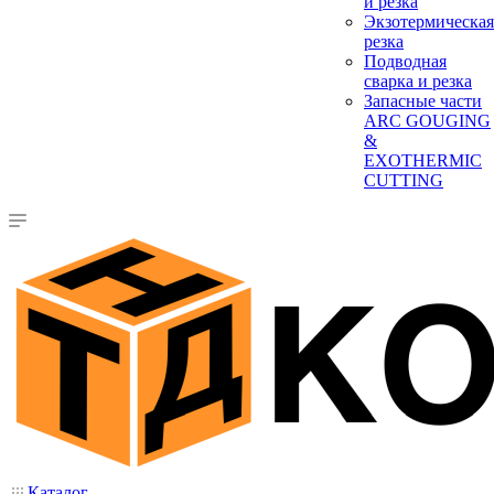
и резка
Экзотермическая
резка
Подводная
сварка и резка
Запасные части
ARC GOUGING
&
EXOTHERMIC
CUTTING
Каталог