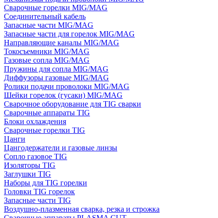
Сварочные горелки MIG/MAG
Соединительный кабель
Запасные части MIG/MAG
Запасные части для горелок MIG/MAG
Направляющие каналы MIG/MAG
Токосъемники MIG/MAG
Газовые сопла MIG/MAG
Пружины для сопла MIG/MAG
Диффузоры газовые MIG/MAG
Ролики подачи проволоки MIG/MAG
Шейки горелок (гусаки) MIG/MAG
Сварочное оборудование для TIG сварки
Сварочные аппараты TIG
Блоки охлаждения
Сварочные горелки TIG
Цанги
Цангодержатели и газовые линзы
Сопло газовое TIG
Изоляторы TIG
Заглушки TIG
Наборы для TIG горелки
Головки TIG горелок
Запасные части TIG
Воздушно-плазменная сварка, резка и строжка
Сварочные аппараты PLASMA CUT