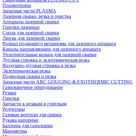
Плазмотроны
Запасные части PLASMA
Лазерная сварка, резка и очистка
Аппараты лазерной сварки
Горелки лазерные
Сопла для лазерной сварки
Линзы для лазерной сварки
Ролики подающего механизма для лазерного аппарата
Каналы направляющие для лазерного аппарата
Уплотнительные кольца для лазерной сварки
Дуговая строжка и экзотермическая резка
Воздушно-дуговая строжка и резка
Экзотермическая резка
Подводная сварка и резка
Запасные части ARC GOUGING & EXOTHERMIC CUTTING
Газосварочное оборудование
Резаки
Горелки
Запчасти к резакам и горелкам
Редукторы
Газовые вентили для сварки
Рукава напорные
Баллоны для газосварки
Манометры