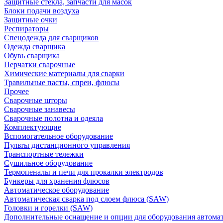
Защитные стекла, запчасти для масок
Блоки подачи воздуха
Защитные очки
Респираторы
Спецодежда для сварщиков
Одежда сварщика
Обувь сварщика
Перчатки сварочные
Химические материалы для сварки
Травильные пасты, спреи, флюсы
Прочее
Сварочные шторы
Сварочные занавесы
Сварочные полотна и одеяла
Комплектующие
Вспомогательное оборудование
Пульты дистанционного управления
Транспортные тележки
Сушильное оборудование
Термопеналы и печи для прокалки электродов
Бункеры для хранения флюсов
Автоматическое оборудование
Автоматическая сварка под слоем флюса (SAW)
Головки и горелки (SAW)
Дополнительные оснащение и опции для оборудования автома