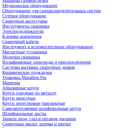
Машины газовой резки
Медицинское оборудование
Оборудование для газораспределительных систем
Сетевое оборудование
Сварочные аксессуары
Инструменты сварщика
Электрододержатели
Клеммы заземления
Сварочный кабель
Инструмент и вспомогательное оборудование
Магнитные угольники
Молотки сварщика
Вольфрамовые электроды и приспособления
Системы вытяжки сварочных дымов
Керамические подкладки
Упаковка Marathon Pac
Маркеры
Абразивные круги
Круги отрезные по металлу
Круги зачистные
Круги лепестковые тарельчатые
Самозацепляемые шлифовальные круги
Шлифовальные листы
Защита лица, глаз и органов дыхания
Сварочные маски, шлемы и щитки