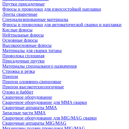
Прутки присадочные
Флюсы и проволоки для износостойкой наплавки
Ленты сварочные
Специализированные материалы
Флюсы и проволоки для автоматической сварки и наплавки
Кислые флюсы
Нейтральные флюсы
Основные флюсы
Высокоосновные флюсы
Материалы для сварки титана
Проволока сплошная
Присадочные прутки
Материалы специального назначения
Строжка и резка
Припои
Припои оловянно-свинцовые
Припои высокотехнологичные
Олово и баббит
Сварочное оборудование
Сварочное оборудование для MMA сварки
Сварочные аппараты MMA
Запасные части MMA
Сварочное оборудование для MIG/MAG сварки
Сварочные аппараты MIG/MAG
Механизмы подачи проволоки MIG/MAG