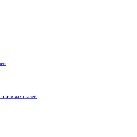
лей
стойчивых сталей