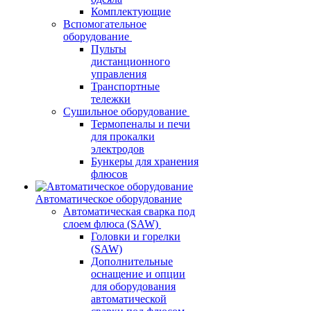
Комплектующие
Вспомогательное
оборудование
Пульты
дистанционного
управления
Транспортные
тележки
Сушильное оборудование
Термопеналы и печи
для прокалки
электродов
Бункеры для хранения
флюсов
Автоматическое оборудование
Автоматическая сварка под
слоем флюса (SAW)
Головки и горелки
(SAW)
Дополнительные
оснащение и опции
для оборудования
автоматической