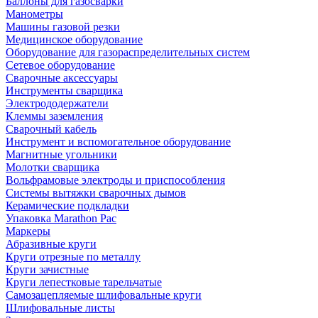
Баллоны для газосварки
Манометры
Машины газовой резки
Медицинское оборудование
Оборудование для газораспределительных систем
Сетевое оборудование
Сварочные аксессуары
Инструменты сварщика
Электрододержатели
Клеммы заземления
Сварочный кабель
Инструмент и вспомогательное оборудование
Магнитные угольники
Молотки сварщика
Вольфрамовые электроды и приспособления
Системы вытяжки сварочных дымов
Керамические подкладки
Упаковка Marathon Pac
Маркеры
Абразивные круги
Круги отрезные по металлу
Круги зачистные
Круги лепестковые тарельчатые
Самозацепляемые шлифовальные круги
Шлифовальные листы