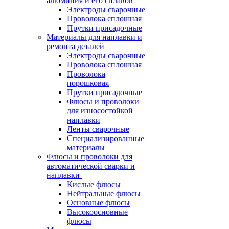
алюминия и его сплавов
Электроды сварочные
Проволока сплошная
Прутки присадочные
Материалы для наплавки и
ремонта деталей
Электроды сварочные
Проволока сплошная
Проволока
порошковая
Прутки присадочные
Флюсы и проволоки
для износостойкой
наплавки
Ленты сварочные
Специализированные
материалы
Флюсы и проволоки для
автоматической сварки и
наплавки
Кислые флюсы
Нейтральные флюсы
Основные флюсы
Высокоосновные
флюсы