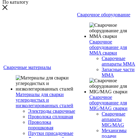
По каталогу
Сварочное оборудование
Сварочное
оборудование для
MMA сварки
Сварочные
аппараты MMA
Сварочные материалы
Запасные части
MMA
Материалы для сварки
Сварочное
углеродистых и
оборудование для
низколегированных сталей
MIG/MAG сварки
Электроды сварочные
Сварочные
Проволока сплошная
аппараты
Проволока
MIG/MAG
порошковая
Механизмы
Прутки присадочные
подачи