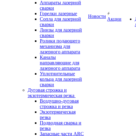
Аппараты лазерной
сварки
Горелки лазерные
Новости
Сопла для лазерной
Акции
сварки
Линзы для лазерной
сварки
Ролики подающего
механизма для
лазерного аппарата
Каналы
направляющие для
лазерного аппарата
Уплотнительные
кольца для лазерной
сварки
Дуговая строжка и
экзотермическая резка
Воздушно-дуговая
строжка и резка
Экзотермическая
резка
Подводная сварка и
резка
Запасные части ARC