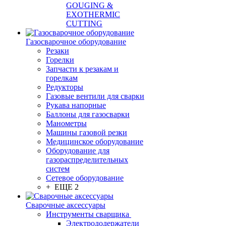
GOUGING &
EXOTHERMIC
CUTTING
Газосварочное оборудование
Резаки
Горелки
Запчасти к резакам и
горелкам
Редукторы
Газовые вентили для сварки
Рукава напорные
Баллоны для газосварки
Манометры
Машины газовой резки
Медицинское оборудование
Оборудование для
газораспределительных
систем
Сетевое оборудование
+ ЕЩЕ 2
Сварочные аксессуары
Инструменты сварщика
Электрододержатели