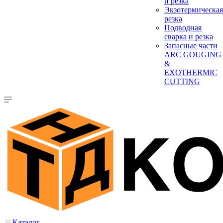
и резка
Экзотермическая
резка
Подводная
сварка и резка
Запасные части
ARC GOUGING
&
EXOTHERMIC
CUTTING
Каталог