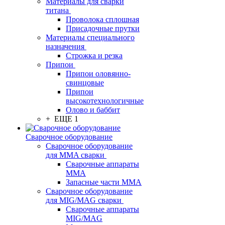
Материалы для сварки
титана
Проволока сплошная
Присадочные прутки
Материалы специального
назначения
Строжка и резка
Припои
Припои оловянно-
свинцовые
Припои
высокотехнологичные
Олово и баббит
+ ЕЩЕ 1
Сварочное оборудование
Сварочное оборудование
для MMA сварки
Сварочные аппараты
MMA
Запасные части MMA
Сварочное оборудование
для MIG/MAG сварки
Сварочные аппараты
MIG/MAG