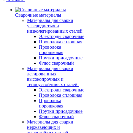
Сварочные материалы
Материалы для сварки
углеродистых и
низколегированных сталей
Электроды сварочные
Проволока сплошная
Проволока
порошковая
Прутки присадочные
Флюс сварочный
Материалы для сварки
легированных
высокопрочных и
теплоустойчивых сталей
Электроды сварочные
Проволока сплошная
Проволока
порошковая
Прутки присадочные
Флюс сварочный
Материалы для сварки
нержавеющих и
жаростойких сталей