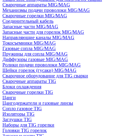
Сварочные аппараты MIG/MAG
Механизмы подачи проволоки MIG/MAG
Сварочные горелки MIG/MAG
Соединительный кабель
Запасные части MIG/MAG
Запасные части для горелок MIG/MAG
Направляющие каналы MIG/MAG
Токосъемники MIG/MAG
Газовые сопла MIG/MAG
Пружины для сопла MIG/MAG
Диффузоры газовые MIG/MAG
Ролики подачи проволоки MIG/MAG
Шейки горелок (гусаки) MIG/MAG
Сварочное оборудование для TIG сварки
Сварочные аппараты TIG
Блоки охлаждения
Сварочные горелки TIG
Цанги
Цангодержатели и газовые линзы
Сопло газовое TIG
Изоляторы TIG
Заглушки TIG
Наборы для TIG горелки
Головки TIG горелок
Запасные части TIG