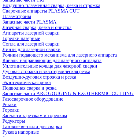
Воздушно-плазменная сварка, резка и строжка
Сварочные аппараты PLASMA CUT
Плазмотроны
Запасные части PLASMA
Лазерная сварка, резка и очистка
Аппараты лазерной сварки
Горелки лазерные
Сопла для лазерной сварки
Линзы для лазерной сварки
Ролики подающего механизма для лазерного аппарата
Каналы направляющие для лазерного аппарата
Уплотнительные кольца для лазерной сварки
Дуговая строжка и экзотермическая резка
Воздушно-дуговая строжка и резка
Экзотермическая резка
Подводная сварка и резка
Запасные части ARC GOUGING & EXOTHERMIC CUTTING
Газосварочное оборудование
Резаки
Горелки
Запчасти к резакам и горелкам
Редукторы
Газовые вентили для сварки
Рукава напорные