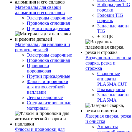
Наборы для TIG
Материалы для сварки
горелки
алюминия и его сплавов
Головки TIG
Электроды сварочные
горелок
Проволока сплошная
Запасные части
Прутки присадочные
TIG
+ ЕЩЕ
Материалы для наплавки и
ремонта деталей
Электроды сварочные
Воздушно-плазменная
Проволока сплошная
сварка, резка и
Проволока
строжка
порошковая
Сварочные
Прутки присадочные
аппараты
Флюсы и проволоки
PLASMA CUT
для износостойкой
Плазмотроны
наплавки
Запасные части
Ленты сварочные
PLASMA
Специализированные
материалы
Лазерная сварка, резка
и очистка
Аппараты
Флюсы и проволоки для
лазерной сварки