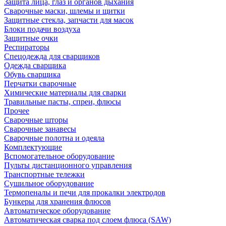
Защита лица, глаз и органов дыхания
Сварочные маски, шлемы и щитки
Защитные стекла, запчасти для масок
Блоки подачи воздуха
Защитные очки
Респираторы
Спецодежда для сварщиков
Одежда сварщика
Обувь сварщика
Перчатки сварочные
Химические материалы для сварки
Травильные пасты, спреи, флюсы
Прочее
Сварочные шторы
Сварочные занавесы
Сварочные полотна и одеяла
Комплектующие
Вспомогательное оборудование
Пульты дистанционного управления
Транспортные тележки
Сушильное оборудование
Термопеналы и печи для прокалки электродов
Бункеры для хранения флюсов
Автоматическое оборудование
Автоматическая сварка под слоем флюса (SAW)