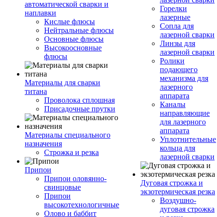
автоматической сварки и
Горелки
наплавки
лазерные
Кислые флюсы
Сопла для
Нейтральные флюсы
лазерной сварки
Основные флюсы
Линзы для
Высокоосновные
лазерной сварки
флюсы
Ролики
подающего
механизма для
Материалы для сварки
лазерного
титана
аппарата
Проволока сплошная
Каналы
Присадочные прутки
направляющие
для лазерного
аппарата
Материалы специального
Уплотнительные
назначения
кольца для
Строжка и резка
лазерной сварки
Припои
Припои оловянно-
Дуговая строжка и
свинцовые
экзотермическая резка
Припои
Воздушно-
высокотехнологичные
дуговая строжка
Олово и баббит