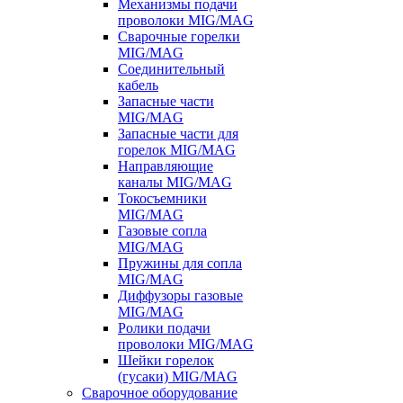
Механизмы подачи
проволоки MIG/MAG
Сварочные горелки
MIG/MAG
Соединительный
кабель
Запасные части
MIG/MAG
Запасные части для
горелок MIG/MAG
Направляющие
каналы MIG/MAG
Токосъемники
MIG/MAG
Газовые сопла
MIG/MAG
Пружины для сопла
MIG/MAG
Диффузоры газовые
MIG/MAG
Ролики подачи
проволоки MIG/MAG
Шейки горелок
(гусаки) MIG/MAG
Сварочное оборудование