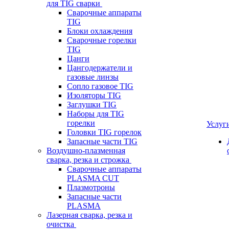
для TIG сварки
Сварочные аппараты
TIG
Блоки охлаждения
Сварочные горелки
TIG
Цанги
Цангодержатели и
газовые линзы
Сопло газовое TIG
Изоляторы TIG
Заглушки TIG
Наборы для TIG
горелки
Услуг
Головки TIG горелок
Запасные части TIG
Воздушно-плазменная
сварка, резка и строжка
Сварочные аппараты
PLASMA CUT
Плазмотроны
Запасные части
PLASMA
Лазерная сварка, резка и
очистка