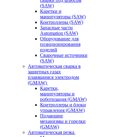
сварки под флюсом
(SAW)
Каретки и
манипуляторы (SAW)
Контроллеры (SAW)
Запасные части
Automation (SAW)
Оборудование для
позиционирования
изделий
Сварочные источники
(SAW)
Автоматическая сварка в
защитных газах
плавящимся электродом
(GMAW)
Каретки,
манипуляторы и
роботизация (GMAW)
Контроллеры и блоки
управления (GMAW)
Подающие
механизмы и горелки
(GMAW)
Автоматическая резка