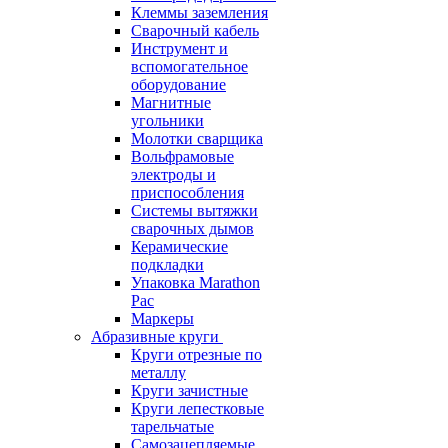
Клеммы заземления
Сварочный кабель
Инструмент и
вспомогательное
оборудование
Магнитные
угольники
Молотки сварщика
Вольфрамовые
электроды и
приспособления
Системы вытяжки
сварочных дымов
Керамические
подкладки
Упаковка Marathon
Pac
Маркеры
Абразивные круги
Круги отрезные по
металлу
Круги зачистные
Круги лепестковые
тарельчатые
Самозацепляемые