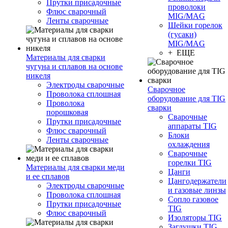
Прутки присадочные
проволоки
Флюс сварочный
MIG/MAG
Ленты сварочные
Шейки горелок
(гусаки)
MIG/MAG
+ ЕЩЕ
Материалы для сварки
чугуна и сплавов на основе
никеля
Электроды сварочные
Сварочное
Проволока сплошная
оборудование для TIG
Проволока
сварки
порошковая
Сварочные
Прутки присадочные
аппараты TIG
Флюс сварочный
Блоки
Ленты сварочные
охлаждения
Сварочные
горелки TIG
Материалы для сварки меди
Цанги
и ее сплавов
Цангодержатели
Электроды сварочные
и газовые линзы
Проволока сплошная
Сопло газовое
Прутки присадочные
TIG
Флюс сварочный
Изоляторы TIG
Заглушки TIG