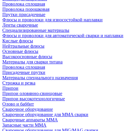
Проволока сплошная
Проволока порошковая
Прутки присадочные
Флюсы и проволоки для износостойкой наплавки
Ленты сварочные
Специализированные материалы
Флюсы и проволоки для автоматической сварки и наплавки
Кислые флюсы
Нейтральные флюсы
Основные флюсы
Высокоосновные флюсы
Материалы для сварки титана
Проволока сплошная
Присадочные прутки
Материалы специального назначения
Строжка и резка
Припои
Припои оловянно-свинцовые
Припои высокотехнологичные
Олово и баббит
Сварочное оборудование
Сварочное оборудование для MMA сварки
Сварочные аппараты MMA
Запасные части MMA
Сварочное оборудование для MIG/MAG сварки