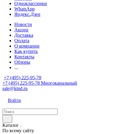
Одноклассники
WhatsApp
Яндекс.Дзен
Новости
Акции
Доставка
Оплата
О компании
Как купить
Контакты
Обзоры
...
+7 (495) 225-95-78
+7 (495) 225-95-78
Многоканальный
sale@ktnd.ru
Войти
Каталог
По всему сайту