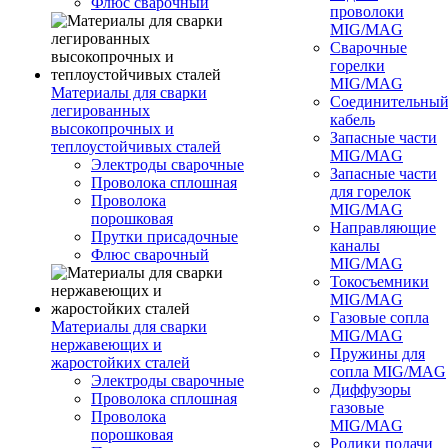
Флюс сварочный
проволоки
MIG/MAG
Сварочные
горелки
MIG/MAG
Материалы для сварки
Соединительны
легированных
кабель
высокопрочных и
Запасные части
теплоустойчивых сталей
MIG/MAG
Электроды сварочные
Запасные части
Проволока сплошная
для горелок
Проволока
MIG/MAG
порошковая
Направляющие
Прутки присадочные
каналы
Флюс сварочный
MIG/MAG
Токосъемники
MIG/MAG
Газовые сопла
Материалы для сварки
MIG/MAG
нержавеющих и
Пружины для
жаростойких сталей
сопла MIG/MAG
Электроды сварочные
Диффузоры
Проволока сплошная
газовые
Проволока
MIG/MAG
порошковая
Ролики подачи