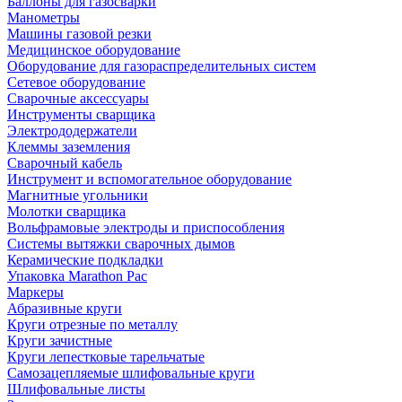
Баллоны для газосварки
Манометры
Машины газовой резки
Медицинское оборудование
Оборудование для газораспределительных систем
Сетевое оборудование
Сварочные аксессуары
Инструменты сварщика
Электрододержатели
Клеммы заземления
Сварочный кабель
Инструмент и вспомогательное оборудование
Магнитные угольники
Молотки сварщика
Вольфрамовые электроды и приспособления
Системы вытяжки сварочных дымов
Керамические подкладки
Упаковка Marathon Pac
Маркеры
Абразивные круги
Круги отрезные по металлу
Круги зачистные
Круги лепестковые тарельчатые
Самозацепляемые шлифовальные круги
Шлифовальные листы