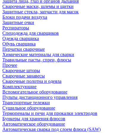
Защита лица, глаз и органов дыхания
Сварочные маски, шлемы и щитки
Защитные стекла, запчасти для масок
Блоки подачи воздуха
Защитные очки
Респираторы
Спецодежда для сварщиков
Одежда сварщика
Обувь сварщика
Перчатки сварочные
Химические материалы для сварки
Травильные пасты, спреи, флюсы
Прочее
Сварочные шторы
Сварочные занавесы
Сварочные полотна и одеяла
Комплектующие
Вспомогательное оборудование
Пульты дистанционного управления
Транспортные тележки
Сушильное оборудование
Термопеналы и печи для прокалки электродов
Бункеры для хранения флюсов
Автоматическое оборудование
Автоматическая сварка под слоем флюса (SAW)