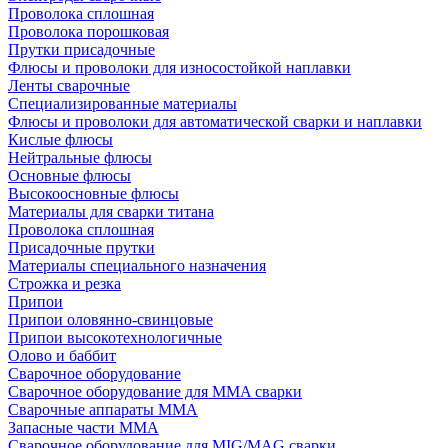
Проволока сплошная
Проволока порошковая
Прутки присадочные
Флюсы и проволоки для износостойкой наплавки
Ленты сварочные
Специализированные материалы
Флюсы и проволоки для автоматической сварки и наплавки
Кислые флюсы
Нейтральные флюсы
Основные флюсы
Высокоосновные флюсы
Материалы для сварки титана
Проволока сплошная
Присадочные прутки
Материалы специального назначения
Строжка и резка
Припои
Припои оловянно-свинцовые
Припои высокотехнологичные
Олово и баббит
Сварочное оборудование
Сварочное оборудование для MMA сварки
Сварочные аппараты MMA
Запасные части MMA
Сварочное оборудование для MIG/MAG сварки