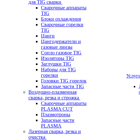
для TIG сварки
Сварочные аппараты
TIG
Блоки охлаждения
Сварочные горелки
TIG
Цанги
Цангодержатели и
газовые линзы
Сопло газовое TIG
Изоляторы TIG
Заглушки TIG
Наборы для TIG
горелки
Услуг
Головки TIG горелок
Запасные части TIG
Воздушно-плазменная
сварка, резка и строжка
Сварочные аппараты
PLASMA CUT
Плазмотроны
Запасные части
PLASMA
Лазерная сварка, резка и
очистка