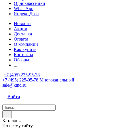
Одноклассники
WhatsApp
Яндекс.Дзен
Новости
Акции
Доставка
Оплата
О компании
Как купить
Контакты
Обзоры
...
+7 (495) 225-95-78
+7 (495) 225-95-78
Многоканальный
sale@ktnd.ru
Войти
Каталог
По всему сайту