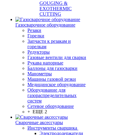
GOUGING &
EXOTHERMIC
CUTTING
Газосварочное оборудование
Резаки
Горелки
Запчасти к резакам и
горелкам
Редукторы
Газовые вентили для сварки
Рукава напорные
Баллоны для газосварки
Манометры
Машины газовой резки
Медицинское оборудование
Оборудование для
газораспределительных
систем
Сетевое оборудование
+ ЕЩЕ 2
Сварочные аксессуары
Инструменты сварщика
Электрододержатели