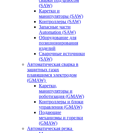
сварки под флюсом
(SAW)
Каретки и
манипуляторы (SAW)
Контроллеры (SAW)
Запасные части
Automation (SAW)
Оборудование для
позиционирования
изделий
Сварочные источники
(SAW)
Автоматическая сварка в
защитных газах
плавящимся электродом
(GMAW)
Каретки,
манипуляторы и
роботизация (GMAW)
Контроллеры и блоки
управления (GMAW)
Подающие
механизмы и горелки
(GMAW)
Автоматическая резка