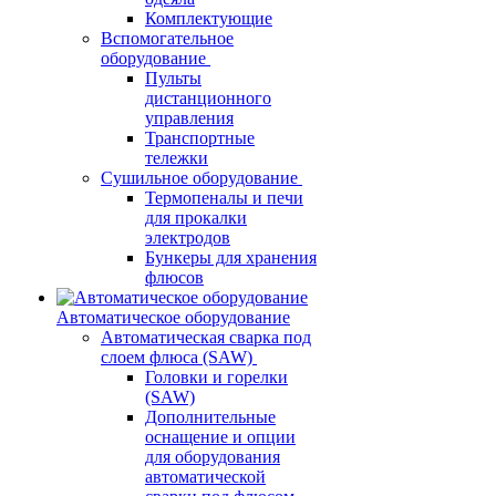
Комплектующие
Вспомогательное
оборудование
Пульты
дистанционного
управления
Транспортные
тележки
Сушильное оборудование
Термопеналы и печи
для прокалки
электродов
Бункеры для хранения
флюсов
Автоматическое оборудование
Автоматическая сварка под
слоем флюса (SAW)
Головки и горелки
(SAW)
Дополнительные
оснащение и опции
для оборудования
автоматической