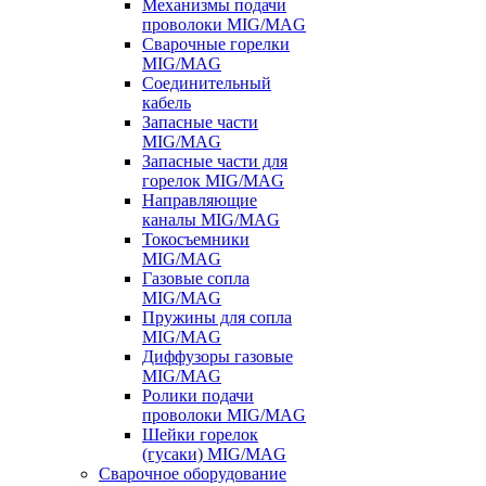
Механизмы подачи
проволоки MIG/MAG
Сварочные горелки
MIG/MAG
Соединительный
кабель
Запасные части
MIG/MAG
Запасные части для
горелок MIG/MAG
Направляющие
каналы MIG/MAG
Токосъемники
MIG/MAG
Газовые сопла
MIG/MAG
Пружины для сопла
MIG/MAG
Диффузоры газовые
MIG/MAG
Ролики подачи
проволоки MIG/MAG
Шейки горелок
(гусаки) MIG/MAG
Сварочное оборудование