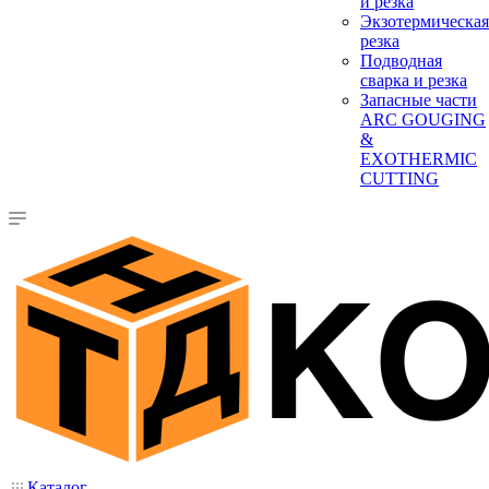
и резка
Экзотермическая
резка
Подводная
сварка и резка
Запасные части
ARC GOUGING
&
EXOTHERMIC
CUTTING
Каталог