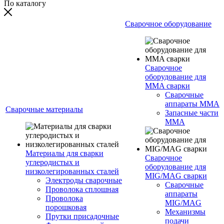
По каталогу
Сварочное оборудование
Сварочное
оборудование для
MMA сварки
Сварочные
аппараты MMA
Сварочные материалы
Запасные части
MMA
Материалы для сварки
Сварочное
углеродистых и
оборудование для
низколегированных сталей
MIG/MAG сварки
Электроды сварочные
Сварочные
Проволока сплошная
аппараты
Проволока
MIG/MAG
порошковая
Механизмы
Прутки присадочные
подачи