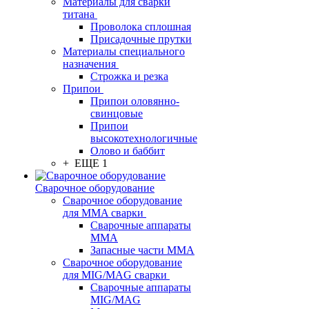
Материалы для сварки
титана
Проволока сплошная
Присадочные прутки
Материалы специального
назначения
Строжка и резка
Припои
Припои оловянно-
свинцовые
Припои
высокотехнологичные
Олово и баббит
+ ЕЩЕ 1
Сварочное оборудование
Сварочное оборудование
для MMA сварки
Сварочные аппараты
MMA
Запасные части MMA
Сварочное оборудование
для MIG/MAG сварки
Сварочные аппараты
MIG/MAG