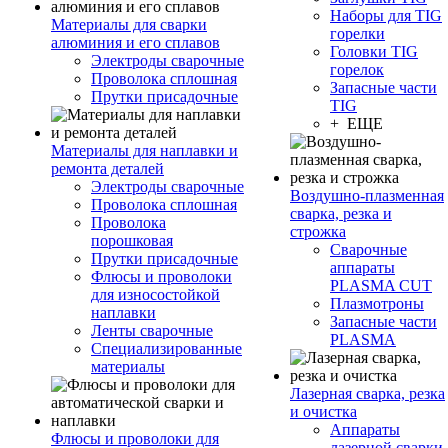
Наборы для TIG
Материалы для сварки
горелки
алюминия и его сплавов
Головки TIG
Электроды сварочные
горелок
Проволока сплошная
Запасные части
Прутки присадочные
TIG
+ ЕЩЕ
Материалы для наплавки и
ремонта деталей
Электроды сварочные
Воздушно-плазменная
Проволока сплошная
сварка, резка и
Проволока
строжка
порошковая
Сварочные
Прутки присадочные
аппараты
Флюсы и проволоки
PLASMA CUT
для износостойкой
Плазмотроны
наплавки
Запасные части
Ленты сварочные
PLASMA
Специализированные
материалы
Лазерная сварка, резка
и очистка
Аппараты
Флюсы и проволоки для
лазерной сварки