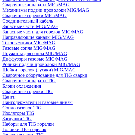
Сварочные аппараты MIG/MAG
Механизмы подачи проволоки MIG/MAG
Сварочные горелки MIG/MAG
Соединительный кабель
Запасные части MIG/MAG
Запасные части для горелок MIG/MAG
Направляющие каналы MIG/MAG
Токосъемники MIG/MAG
Газовые сопла MIG/MAG
Пружины для сопла MIG/MAG
Диффузоры газовые MIG/MAG
Ролики подачи проволоки MIG/MAG
Шейки горелок (гусаки) MIG/MAG
Сварочное оборудование для TIG сварки
Сварочные аппараты TIG
Блоки охлаждения
Сварочные горелки TIG
Цанги
Цангодержатели и газовые линзы
Сопло газовое TIG
Изоляторы TIG
Заглушки TIG
Наборы для TIG горелки
Головки TIG горелок
Запасные части TIG