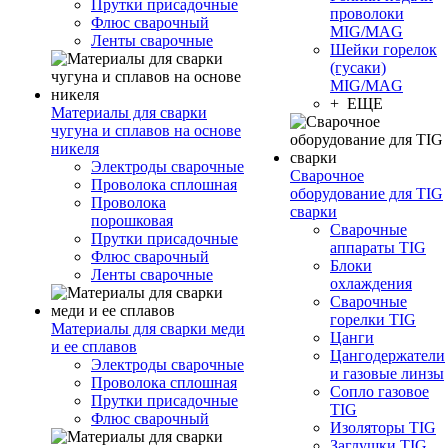
Прутки присадочные
проволоки
Флюс сварочный
MIG/MAG
Ленты сварочные
Шейки горелок
(гусаки)
MIG/MAG
+ ЕЩЕ
Материалы для сварки
чугуна и сплавов на основе
никеля
Электроды сварочные
Сварочное
Проволока сплошная
оборудование для TIG
Проволока
сварки
порошковая
Сварочные
Прутки присадочные
аппараты TIG
Флюс сварочный
Блоки
Ленты сварочные
охлаждения
Сварочные
горелки TIG
Материалы для сварки меди
Цанги
и ее сплавов
Цангодержатели
Электроды сварочные
и газовые линзы
Проволока сплошная
Сопло газовое
Прутки присадочные
TIG
Флюс сварочный
Изоляторы TIG
Заглушки TIG