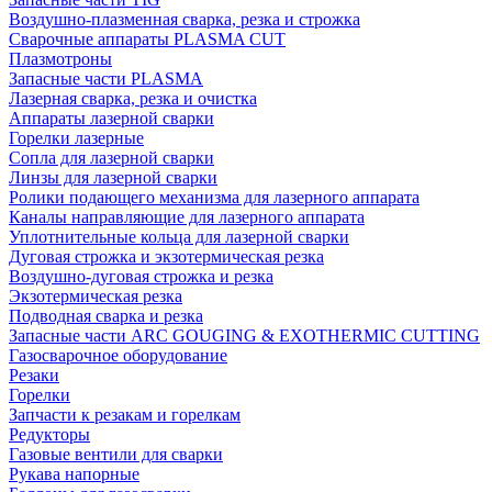
Воздушно-плазменная сварка, резка и строжка
Сварочные аппараты PLASMA CUT
Плазмотроны
Запасные части PLASMA
Лазерная сварка, резка и очистка
Аппараты лазерной сварки
Горелки лазерные
Сопла для лазерной сварки
Линзы для лазерной сварки
Ролики подающего механизма для лазерного аппарата
Каналы направляющие для лазерного аппарата
Уплотнительные кольца для лазерной сварки
Дуговая строжка и экзотермическая резка
Воздушно-дуговая строжка и резка
Экзотермическая резка
Подводная сварка и резка
Запасные части ARC GOUGING & EXOTHERMIC CUTTING
Газосварочное оборудование
Резаки
Горелки
Запчасти к резакам и горелкам
Редукторы
Газовые вентили для сварки
Рукава напорные