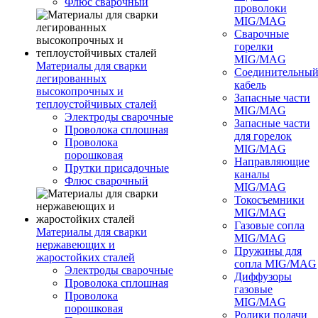
Флюс сварочный
проволоки
MIG/MAG
Сварочные
горелки
MIG/MAG
Материалы для сварки
Соединительны
легированных
кабель
высокопрочных и
Запасные части
теплоустойчивых сталей
MIG/MAG
Электроды сварочные
Запасные части
Проволока сплошная
для горелок
Проволока
MIG/MAG
порошковая
Направляющие
Прутки присадочные
каналы
Флюс сварочный
MIG/MAG
Токосъемники
MIG/MAG
Газовые сопла
Материалы для сварки
MIG/MAG
нержавеющих и
Пружины для
жаростойких сталей
сопла MIG/MAG
Электроды сварочные
Диффузоры
Проволока сплошная
газовые
Проволока
MIG/MAG
порошковая
Ролики подачи