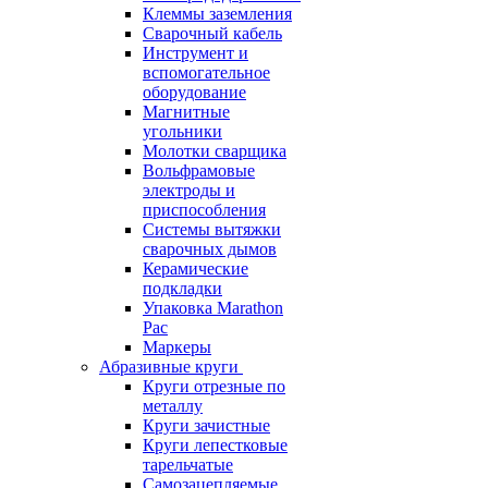
Клеммы заземления
Сварочный кабель
Инструмент и
вспомогательное
оборудование
Магнитные
угольники
Молотки сварщика
Вольфрамовые
электроды и
приспособления
Системы вытяжки
сварочных дымов
Керамические
подкладки
Упаковка Marathon
Pac
Маркеры
Абразивные круги
Круги отрезные по
металлу
Круги зачистные
Круги лепестковые
тарельчатые
Самозацепляемые