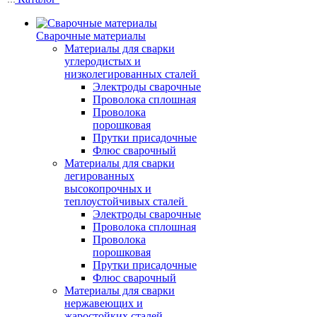
Сварочные материалы
Материалы для сварки
углеродистых и
низколегированных сталей
Электроды сварочные
Проволока сплошная
Проволока
порошковая
Прутки присадочные
Флюс сварочный
Материалы для сварки
легированных
высокопрочных и
теплоустойчивых сталей
Электроды сварочные
Проволока сплошная
Проволока
порошковая
Прутки присадочные
Флюс сварочный
Материалы для сварки
нержавеющих и
жаростойких сталей