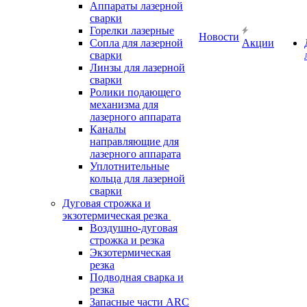
Аппараты лазерной
сварки
Горелки лазерные
Новости
Сопла для лазерной
Акции
сварки
Линзы для лазерной
сварки
Ролики подающего
механизма для
лазерного аппарата
Каналы
направляющие для
лазерного аппарата
Уплотнительные
кольца для лазерной
сварки
Дуговая строжка и
экзотермическая резка
Воздушно-дуговая
строжка и резка
Экзотермическая
резка
Подводная сварка и
резка
Запасные части ARC