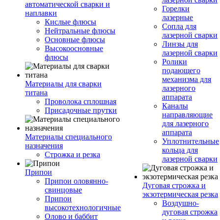
автоматической сварки и
Горелки
наплавки
лазерные
Кислые флюсы
Сопла для
Нейтральные флюсы
лазерной сварки
Основные флюсы
Линзы для
Высокоосновные
лазерной сварки
флюсы
Ролики
подающего
механизма для
Материалы для сварки
лазерного
титана
аппарата
Проволока сплошная
Каналы
Присадочные прутки
направляющие
для лазерного
аппарата
Материалы специального
Уплотнительные
назначения
кольца для
Строжка и резка
лазерной сварки
Припои
Припои оловянно-
Дуговая строжка и
свинцовые
экзотермическая резка
Припои
Воздушно-
высокотехнологичные
дуговая строжка
Олово и баббит