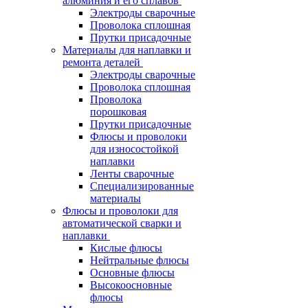
алюминия и его сплавов
Электроды сварочные
Проволока сплошная
Прутки присадочные
Материалы для наплавки и
ремонта деталей
Электроды сварочные
Проволока сплошная
Проволока
порошковая
Прутки присадочные
Флюсы и проволоки
для износостойкой
наплавки
Ленты сварочные
Специализированные
материалы
Флюсы и проволоки для
автоматической сварки и
наплавки
Кислые флюсы
Нейтральные флюсы
Основные флюсы
Высокоосновные
флюсы