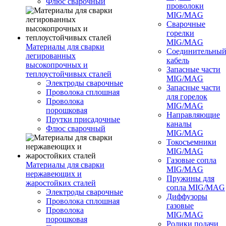
Флюс сварочный
проволоки
MIG/MAG
Сварочные
горелки
MIG/MAG
Материалы для сварки
Соединительны
легированных
кабель
высокопрочных и
Запасные части
теплоустойчивых сталей
MIG/MAG
Электроды сварочные
Запасные части
Проволока сплошная
для горелок
Проволока
MIG/MAG
порошковая
Направляющие
Прутки присадочные
каналы
Флюс сварочный
MIG/MAG
Токосъемники
MIG/MAG
Газовые сопла
Материалы для сварки
MIG/MAG
нержавеющих и
Пружины для
жаростойких сталей
сопла MIG/MAG
Электроды сварочные
Диффузоры
Проволока сплошная
газовые
Проволока
MIG/MAG
порошковая
Ролики подачи