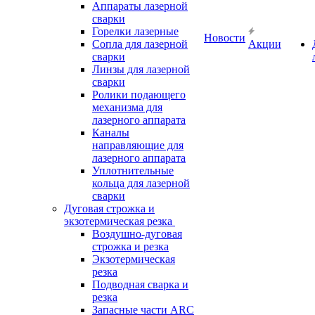
Аппараты лазерной
сварки
Горелки лазерные
Новости
Сопла для лазерной
Акции
сварки
Линзы для лазерной
сварки
Ролики подающего
механизма для
лазерного аппарата
Каналы
направляющие для
лазерного аппарата
Уплотнительные
кольца для лазерной
сварки
Дуговая строжка и
экзотермическая резка
Воздушно-дуговая
строжка и резка
Экзотермическая
резка
Подводная сварка и
резка
Запасные части ARC