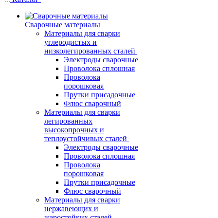
Сварочные материалы
Материалы для сварки
углеродистых и
низколегированных сталей
Электроды сварочные
Проволока сплошная
Проволока
порошковая
Прутки присадочные
Флюс сварочный
Материалы для сварки
легированных
высокопрочных и
теплоустойчивых сталей
Электроды сварочные
Проволока сплошная
Проволока
порошковая
Прутки присадочные
Флюс сварочный
Материалы для сварки
нержавеющих и
жаростойких сталей