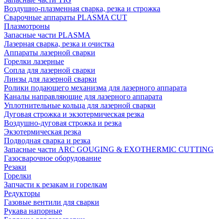
Воздушно-плазменная сварка, резка и строжка
Сварочные аппараты PLASMA CUT
Плазмотроны
Запасные части PLASMA
Лазерная сварка, резка и очистка
Аппараты лазерной сварки
Горелки лазерные
Сопла для лазерной сварки
Линзы для лазерной сварки
Ролики подающего механизма для лазерного аппарата
Каналы направляющие для лазерного аппарата
Уплотнительные кольца для лазерной сварки
Дуговая строжка и экзотермическая резка
Воздушно-дуговая строжка и резка
Экзотермическая резка
Подводная сварка и резка
Запасные части ARC GOUGING & EXOTHERMIC CUTTING
Газосварочное оборудование
Резаки
Горелки
Запчасти к резакам и горелкам
Редукторы
Газовые вентили для сварки
Рукава напорные