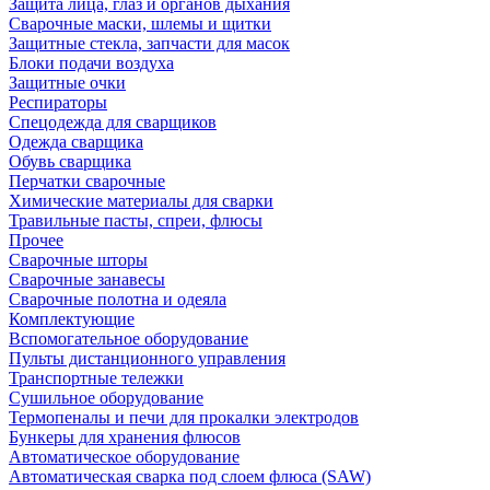
Защита лица, глаз и органов дыхания
Сварочные маски, шлемы и щитки
Защитные стекла, запчасти для масок
Блоки подачи воздуха
Защитные очки
Респираторы
Спецодежда для сварщиков
Одежда сварщика
Обувь сварщика
Перчатки сварочные
Химические материалы для сварки
Травильные пасты, спреи, флюсы
Прочее
Сварочные шторы
Сварочные занавесы
Сварочные полотна и одеяла
Комплектующие
Вспомогательное оборудование
Пульты дистанционного управления
Транспортные тележки
Сушильное оборудование
Термопеналы и печи для прокалки электродов
Бункеры для хранения флюсов
Автоматическое оборудование
Автоматическая сварка под слоем флюса (SAW)