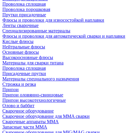
Проволока сплошная
Проволока порошковая
Прутки присадочные
Флюсы и проволоки для износостойкой наплавки
Ленты сварочные
Специализированные материалы
Флюсы и проволоки для автоматической сварки и наплавки
Кислые флюсы
Нейтральные флюсы
Основные флюсы
Высокоосновные флюсы
Материалы для сварки титана
Проволока сплошная
Присадочные прутки
Материалы специального назначения
Строжка и резка
Припои
Припои оловянно-свинцовые
Припои высокотехнологичные
Олово и баббит
Сварочное оборудование
Сварочное оборудование для MMA сварки
Сварочные аппараты MMA
Запасные части MMA
Сварочное оборудование для MIG/MAG сварки