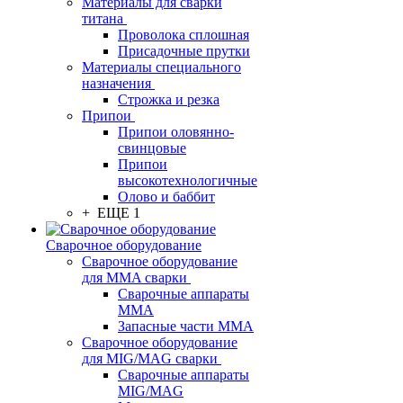
Материалы для сварки
титана
Проволока сплошная
Присадочные прутки
Материалы специального
назначения
Строжка и резка
Припои
Припои оловянно-
свинцовые
Припои
высокотехнологичные
Олово и баббит
+ ЕЩЕ 1
Сварочное оборудование
Сварочное оборудование
для MMA сварки
Сварочные аппараты
MMA
Запасные части MMA
Сварочное оборудование
для MIG/MAG сварки
Сварочные аппараты
MIG/MAG