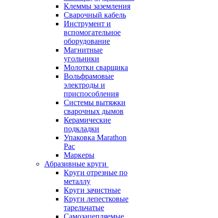
Клеммы заземления
Сварочный кабель
Инструмент и
вспомогательное
оборудование
Магнитные
угольники
Молотки сварщика
Вольфрамовые
электроды и
приспособления
Системы вытяжки
сварочных дымов
Керамические
подкладки
Упаковка Marathon
Pac
Маркеры
Абразивные круги
Круги отрезные по
металлу
Круги зачистные
Круги лепестковые
тарельчатые
Самозацепляемые