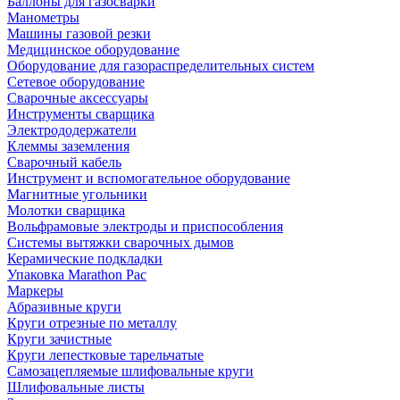
Баллоны для газосварки
Манометры
Машины газовой резки
Медицинское оборудование
Оборудование для газораспределительных систем
Сетевое оборудование
Сварочные аксессуары
Инструменты сварщика
Электрододержатели
Клеммы заземления
Сварочный кабель
Инструмент и вспомогательное оборудование
Магнитные угольники
Молотки сварщика
Вольфрамовые электроды и приспособления
Системы вытяжки сварочных дымов
Керамические подкладки
Упаковка Marathon Pac
Маркеры
Абразивные круги
Круги отрезные по металлу
Круги зачистные
Круги лепестковые тарельчатые
Самозацепляемые шлифовальные круги
Шлифовальные листы