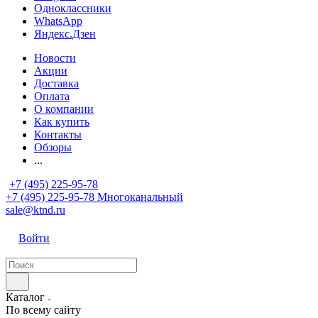
Одноклассники
WhatsApp
Яндекс.Дзен
Новости
Акции
Доставка
Оплата
О компании
Как купить
Контакты
Обзоры
...
+7 (495) 225-95-78
+7 (495) 225-95-78
Многоканальный
sale@ktnd.ru
Войти
Каталог
По всему сайту