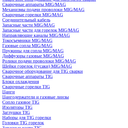
Сварочные аппараты MIG/MAG
Механизмы подачи проволоки MIG/MAG
Сварочные горелки MIG/MAG
Соединительный кабель
Запасные части MIG/MAG
Запасные части для горелок MIG/MAG
Направляющие каналы MIG/MAG
Токосъемники MIG/MAG
Газовые сопла MIG/MAG
Пружины для сопла MIG/MAG
Диффузоры газовые MIG/MAG
Ролики подачи проволоки MIG/MAG
Шейки горелок (гусаки) MIG/MAG
Сварочное оборудование для TIG сварки
Сварочные аппараты TIG
Блоки охлаждения
Сварочные горелки TIG
Цанги
Цангодержатели и газовые линзы
Сопло газовое TIG
Изоляторы TIG
Заглушки TIG
Наборы для TIG горелки
Головки TIG горелок
Запасные части TIG