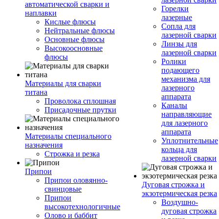
автоматической сварки и
Горелки
наплавки
лазерные
Кислые флюсы
Сопла для
Нейтральные флюсы
лазерной сварки
Основные флюсы
Линзы для
Высокоосновные
лазерной сварки
флюсы
Ролики
подающего
механизма для
Материалы для сварки
лазерного
титана
аппарата
Проволока сплошная
Каналы
Присадочные прутки
направляющие
для лазерного
аппарата
Материалы специального
Уплотнительные
назначения
кольца для
Строжка и резка
лазерной сварки
Припои
Припои оловянно-
Дуговая строжка и
свинцовые
экзотермическая резка
Припои
Воздушно-
высокотехнологичные
дуговая строжка
Олово и баббит