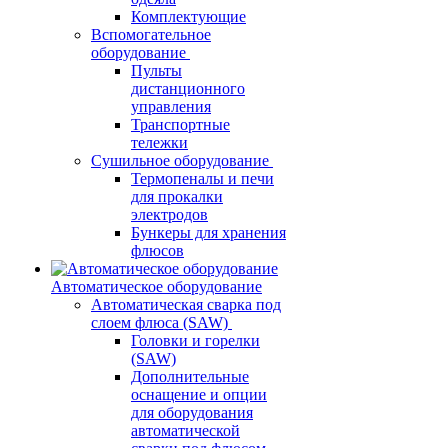
Комплектующие
Вспомогательное
оборудование
Пульты
дистанционного
управления
Транспортные
тележки
Сушильное оборудование
Термопеналы и печи
для прокалки
электродов
Бункеры для хранения
флюсов
Автоматическое оборудование
Автоматическая сварка под
слоем флюса (SAW)
Головки и горелки
(SAW)
Дополнительные
оснащение и опции
для оборудования
автоматической