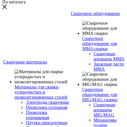
По каталогу
Сварочное оборудование
Сварочное
оборудование для
MMA сварки
Сварочные
аппараты MMA
Сварочные материалы
Запасные части
MMA
Материалы для сварки
Сварочное
углеродистых и
оборудование для
низколегированных сталей
MIG/MAG сварки
Электроды сварочные
Сварочные
Проволока сплошная
аппараты
Проволока
MIG/MAG
порошковая
Механизмы
Прутки присадочные
подачи