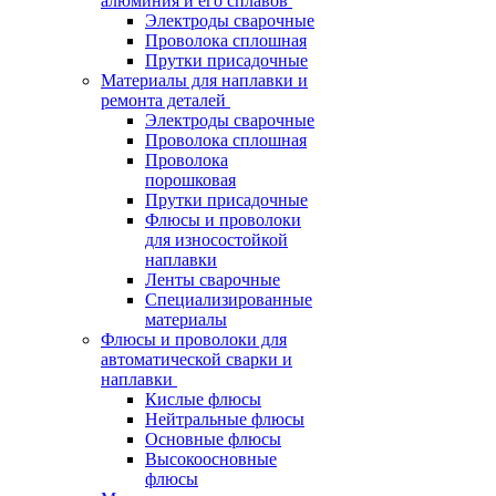
алюминия и его сплавов
Электроды сварочные
Проволока сплошная
Прутки присадочные
Материалы для наплавки и
ремонта деталей
Электроды сварочные
Проволока сплошная
Проволока
порошковая
Прутки присадочные
Флюсы и проволоки
для износостойкой
наплавки
Ленты сварочные
Специализированные
материалы
Флюсы и проволоки для
автоматической сварки и
наплавки
Кислые флюсы
Нейтральные флюсы
Основные флюсы
Высокоосновные
флюсы