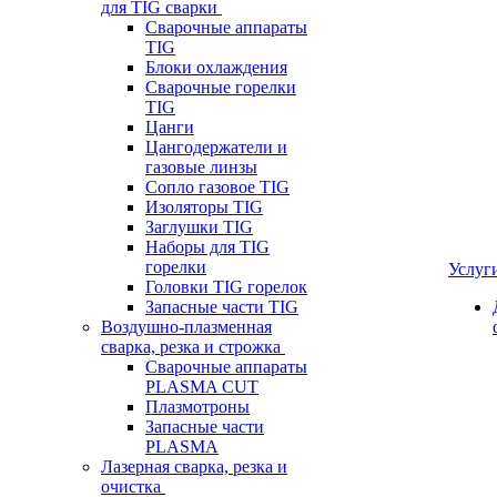
для TIG сварки
Сварочные аппараты
TIG
Блоки охлаждения
Сварочные горелки
TIG
Цанги
Цангодержатели и
газовые линзы
Сопло газовое TIG
Изоляторы TIG
Заглушки TIG
Наборы для TIG
горелки
Услуг
Головки TIG горелок
Запасные части TIG
Воздушно-плазменная
сварка, резка и строжка
Сварочные аппараты
PLASMA CUT
Плазмотроны
Запасные части
PLASMA
Лазерная сварка, резка и
очистка