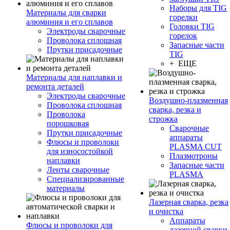
Наборы для TIG
Материалы для сварки
горелки
алюминия и его сплавов
Головки TIG
Электроды сварочные
горелок
Проволока сплошная
Запасные части
Прутки присадочные
TIG
+ ЕЩЕ
Материалы для наплавки и
ремонта деталей
Электроды сварочные
Воздушно-плазменная
Проволока сплошная
сварка, резка и
Проволока
строжка
порошковая
Сварочные
Прутки присадочные
аппараты
Флюсы и проволоки
PLASMA CUT
для износостойкой
Плазмотроны
наплавки
Запасные части
Ленты сварочные
PLASMA
Специализированные
материалы
Лазерная сварка, резка
и очистка
Аппараты
Флюсы и проволоки для
лазерной сварки