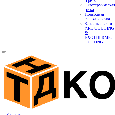
и резка
Экзотермическая
резка
Подводная
сварка и резка
Запасные части
ARC GOUGING
&
EXOTHERMIC
CUTTING
Каталог