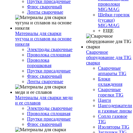
Прутки присадочные
проволоки
Флюс сварочный
MIG/MAG
Ленты сварочные
Шейки горелок
(гусаки)
MIG/MAG
+ ЕЩЕ
Материалы для сварки
чугуна и сплавов на основе
никеля
Электроды сварочные
Сварочное
Проволока сплошная
оборудование для TIG
Проволока
сварки
порошковая
Сварочные
Прутки присадочные
аппараты TIG
Флюс сварочный
Блоки
Ленты сварочные
охлаждения
Сварочные
горелки TIG
Материалы для сварки меди
Цанги
и ее сплавов
Цангодержатели
Электроды сварочные
и газовые линзы
Проволока сплошная
Сопло газовое
Прутки присадочные
TIG
Флюс сварочный
Изоляторы TIG
Заглушки TIG