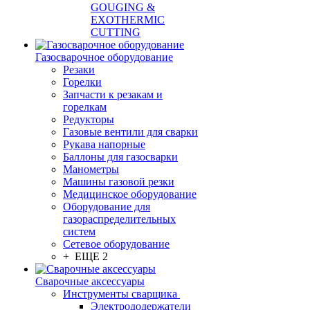
GOUGING &
EXOTHERMIC
CUTTING
Газосварочное оборудование
Резаки
Горелки
Запчасти к резакам и
горелкам
Редукторы
Газовые вентили для сварки
Рукава напорные
Баллоны для газосварки
Манометры
Машины газовой резки
Медицинское оборудование
Оборудование для
газораспределительных
систем
Сетевое оборудование
+ ЕЩЕ 2
Сварочные аксессуары
Инструменты сварщика
Электрододержатели