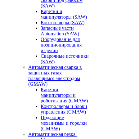
сварки под флюсом
(SAW)
Каретки и
манипуляторы (SAW)
Контроллеры (SAW)
Запасные части
Automation (SAW)
Оборудование для
позиционирования
изделий
Сварочные источники
(SAW)
Автоматическая сварка в
защитных газах
плавящимся электродом
(GMAW)
Каретки,
манипуляторы и
роботизация (GMAW)
Контроллеры и блоки
управления (GMAW)
Подающие
механизмы и горелки
(GMAW)
Автоматическая резка