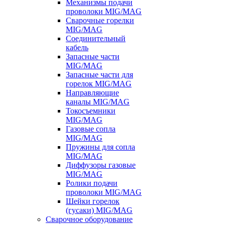
Механизмы подачи
проволоки MIG/MAG
Сварочные горелки
MIG/MAG
Соединительный
кабель
Запасные части
MIG/MAG
Запасные части для
горелок MIG/MAG
Направляющие
каналы MIG/MAG
Токосъемники
MIG/MAG
Газовые сопла
MIG/MAG
Пружины для сопла
MIG/MAG
Диффузоры газовые
MIG/MAG
Ролики подачи
проволоки MIG/MAG
Шейки горелок
(гусаки) MIG/MAG
Сварочное оборудование