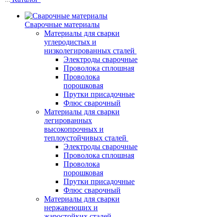
Сварочные материалы
Материалы для сварки
углеродистых и
низколегированных сталей
Электроды сварочные
Проволока сплошная
Проволока
порошковая
Прутки присадочные
Флюс сварочный
Материалы для сварки
легированных
высокопрочных и
теплоустойчивых сталей
Электроды сварочные
Проволока сплошная
Проволока
порошковая
Прутки присадочные
Флюс сварочный
Материалы для сварки
нержавеющих и
жаростойких сталей