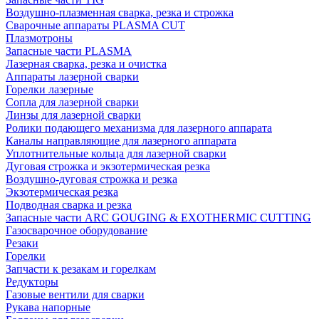
Воздушно-плазменная сварка, резка и строжка
Сварочные аппараты PLASMA CUT
Плазмотроны
Запасные части PLASMA
Лазерная сварка, резка и очистка
Аппараты лазерной сварки
Горелки лазерные
Сопла для лазерной сварки
Линзы для лазерной сварки
Ролики подающего механизма для лазерного аппарата
Каналы направляющие для лазерного аппарата
Уплотнительные кольца для лазерной сварки
Дуговая строжка и экзотермическая резка
Воздушно-дуговая строжка и резка
Экзотермическая резка
Подводная сварка и резка
Запасные части ARC GOUGING & EXOTHERMIC CUTTING
Газосварочное оборудование
Резаки
Горелки
Запчасти к резакам и горелкам
Редукторы
Газовые вентили для сварки
Рукава напорные