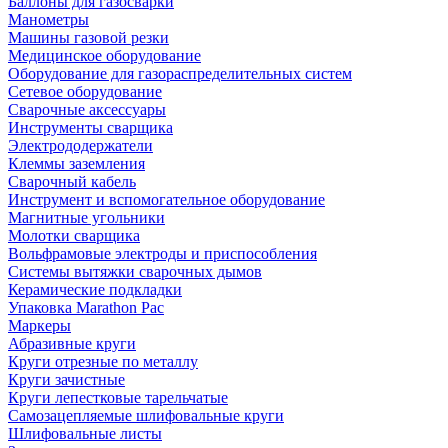
Баллоны для газосварки
Манометры
Машины газовой резки
Медицинское оборудование
Оборудование для газораспределительных систем
Сетевое оборудование
Сварочные аксессуары
Инструменты сварщика
Электрододержатели
Клеммы заземления
Сварочный кабель
Инструмент и вспомогательное оборудование
Магнитные угольники
Молотки сварщика
Вольфрамовые электроды и приспособления
Системы вытяжки сварочных дымов
Керамические подкладки
Упаковка Marathon Pac
Маркеры
Абразивные круги
Круги отрезные по металлу
Круги зачистные
Круги лепестковые тарельчатые
Самозацепляемые шлифовальные круги
Шлифовальные листы