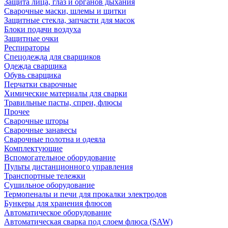
Защита лица, глаз и органов дыхания
Сварочные маски, шлемы и щитки
Защитные стекла, запчасти для масок
Блоки подачи воздуха
Защитные очки
Респираторы
Спецодежда для сварщиков
Одежда сварщика
Обувь сварщика
Перчатки сварочные
Химические материалы для сварки
Травильные пасты, спреи, флюсы
Прочее
Сварочные шторы
Сварочные занавесы
Сварочные полотна и одеяла
Комплектующие
Вспомогательное оборудование
Пульты дистанционного управления
Транспортные тележки
Сушильное оборудование
Термопеналы и печи для прокалки электродов
Бункеры для хранения флюсов
Автоматическое оборудование
Автоматическая сварка под слоем флюса (SAW)