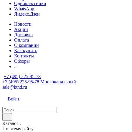
Одноклассники
WhatsApp
Яндекс.Дзен
Новости
Акции
Доставка
Оплата
О компании
Как купить
Контакты
Обзоры
...
+7 (495) 225-95-78
+7 (495) 225-95-78
Многоканальный
sale@ktnd.ru
Войти
Каталог
По всему сайту