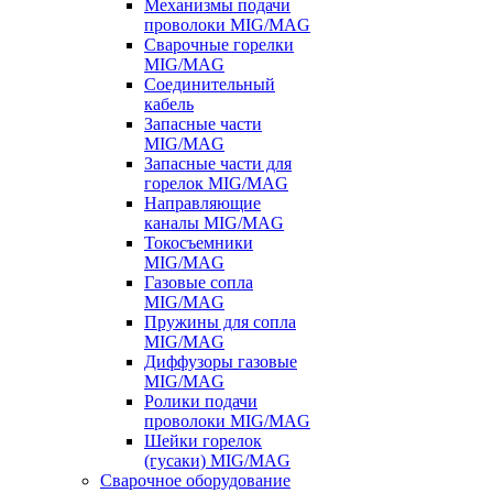
Механизмы подачи
проволоки MIG/MAG
Сварочные горелки
MIG/MAG
Соединительный
кабель
Запасные части
MIG/MAG
Запасные части для
горелок MIG/MAG
Направляющие
каналы MIG/MAG
Токосъемники
MIG/MAG
Газовые сопла
MIG/MAG
Пружины для сопла
MIG/MAG
Диффузоры газовые
MIG/MAG
Ролики подачи
проволоки MIG/MAG
Шейки горелок
(гусаки) MIG/MAG
Сварочное оборудование