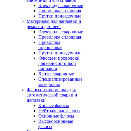
алюминия и его сплавов
Электроды сварочные
Проволока сплошная
Прутки присадочные
Материалы для наплавки и
ремонта деталей
Электроды сварочные
Проволока сплошная
Проволока
порошковая
Прутки присадочные
Флюсы и проволоки
для износостойкой
наплавки
Ленты сварочные
Специализированные
материалы
Флюсы и проволоки для
автоматической сварки и
наплавки
Кислые флюсы
Нейтральные флюсы
Основные флюсы
Высокоосновные
флюсы