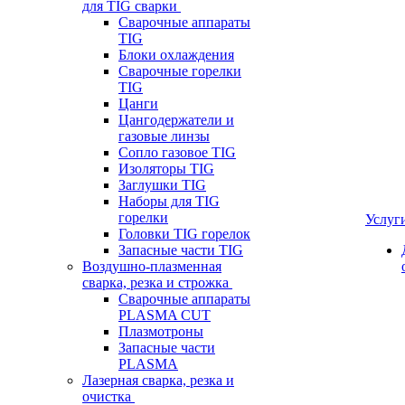
для TIG сварки
Сварочные аппараты
TIG
Блоки охлаждения
Сварочные горелки
TIG
Цанги
Цангодержатели и
газовые линзы
Сопло газовое TIG
Изоляторы TIG
Заглушки TIG
Наборы для TIG
горелки
Услуг
Головки TIG горелок
Запасные части TIG
Воздушно-плазменная
сварка, резка и строжка
Сварочные аппараты
PLASMA CUT
Плазмотроны
Запасные части
PLASMA
Лазерная сварка, резка и
очистка