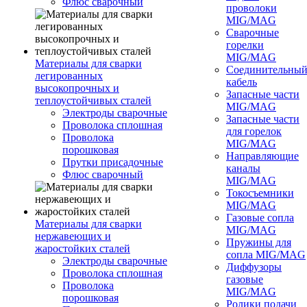
Флюс сварочный
проволоки
MIG/MAG
Сварочные
горелки
MIG/MAG
Материалы для сварки
Соединительны
легированных
кабель
высокопрочных и
Запасные части
теплоустойчивых сталей
MIG/MAG
Электроды сварочные
Запасные части
Проволока сплошная
для горелок
Проволока
MIG/MAG
порошковая
Направляющие
Прутки присадочные
каналы
Флюс сварочный
MIG/MAG
Токосъемники
MIG/MAG
Газовые сопла
Материалы для сварки
MIG/MAG
нержавеющих и
Пружины для
жаростойких сталей
сопла MIG/MAG
Электроды сварочные
Диффузоры
Проволока сплошная
газовые
Проволока
MIG/MAG
порошковая
Ролики подачи