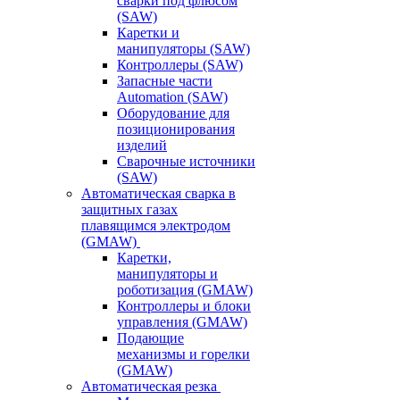
сварки под флюсом
(SAW)
Каретки и
манипуляторы (SAW)
Контроллеры (SAW)
Запасные части
Automation (SAW)
Оборудование для
позиционирования
изделий
Сварочные источники
(SAW)
Автоматическая сварка в
защитных газах
плавящимся электродом
(GMAW)
Каретки,
манипуляторы и
роботизация (GMAW)
Контроллеры и блоки
управления (GMAW)
Подающие
механизмы и горелки
(GMAW)
Автоматическая резка