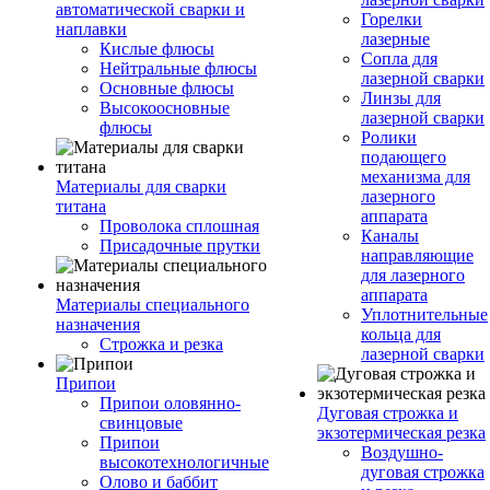
автоматической сварки и
Горелки
наплавки
лазерные
Кислые флюсы
Сопла для
Нейтральные флюсы
лазерной сварки
Основные флюсы
Линзы для
Высокоосновные
лазерной сварки
флюсы
Ролики
подающего
механизма для
Материалы для сварки
лазерного
титана
аппарата
Проволока сплошная
Каналы
Присадочные прутки
направляющие
для лазерного
аппарата
Материалы специального
Уплотнительные
назначения
кольца для
Строжка и резка
лазерной сварки
Припои
Припои оловянно-
Дуговая строжка и
свинцовые
экзотермическая резка
Припои
Воздушно-
высокотехнологичные
дуговая строжка
Олово и баббит