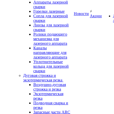
Аппараты лазерной
сварки
Горелки лазерные
Новости
Сопла для лазерной
Акции
сварки
Линзы для лазерной
сварки
Ролики подающего
механизма для
лазерного аппарата
Каналы
направляющие для
лазерного аппарата
Уплотнительные
кольца для лазерной
сварки
Дуговая строжка и
экзотермическая резка
Воздушно-дуговая
строжка и резка
Экзотермическая
резка
Подводная сварка и
резка
Запасные части ARC