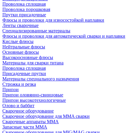
Проволока сплошная
Проволока порошковая
Прутки присадочные
Флюсы и проволоки для износостойкой наплавки
Ленты сварочные
Специализированные материалы
Флюсы и проволоки для автоматической сварки и наплавки
Кислые флюсы
Нейтральные флюсы
Основные флюсы
Высокоосновные флюсы
Материалы для сварки титана
Проволока сплошная
Присадочные прутки
Материалы специального назначения
Строжка и резка
Припои
Припои оловянно-свинцовые
Припои высокотехнологичные
Олово и баббит
Сварочное оборудование
Сварочное оборудование для MMA сварки
Сварочные аппараты MMA
Запасные части MMA
Сварочное оборудование для MIG/MAG сварки