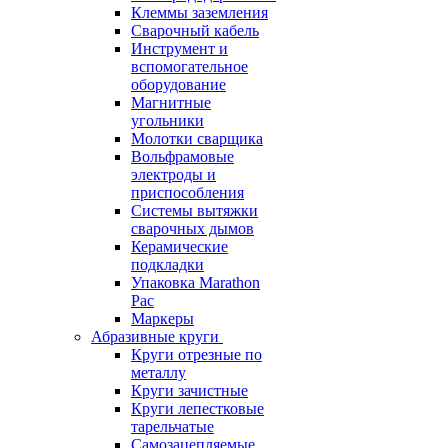
Клеммы заземления
Сварочный кабель
Инструмент и
вспомогательное
оборудование
Магнитные
угольники
Молотки сварщика
Вольфрамовые
электроды и
приспособления
Системы вытяжки
сварочных дымов
Керамические
подкладки
Упаковка Marathon
Pac
Маркеры
Абразивные круги
Круги отрезные по
металлу
Круги зачистные
Круги лепестковые
тарельчатые
Самозацепляемые