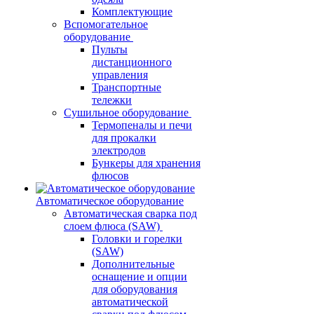
Комплектующие
Вспомогательное
оборудование
Пульты
дистанционного
управления
Транспортные
тележки
Сушильное оборудование
Термопеналы и печи
для прокалки
электродов
Бункеры для хранения
флюсов
Автоматическое оборудование
Автоматическая сварка под
слоем флюса (SAW)
Головки и горелки
(SAW)
Дополнительные
оснащение и опции
для оборудования
автоматической