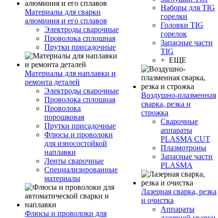
Наборы для TIG
Материалы для сварки
горелки
алюминия и его сплавов
Головки TIG
Электроды сварочные
горелок
Проволока сплошная
Запасные части
Прутки присадочные
TIG
+ ЕЩЕ
Материалы для наплавки и
ремонта деталей
Электроды сварочные
Воздушно-плазменная
Проволока сплошная
сварка, резка и
Проволока
строжка
порошковая
Сварочные
Прутки присадочные
аппараты
Флюсы и проволоки
PLASMA CUT
для износостойкой
Плазмотроны
наплавки
Запасные части
Ленты сварочные
PLASMA
Специализированные
материалы
Лазерная сварка, резка
и очистка
Аппараты
Флюсы и проволоки для
лазерной сварки