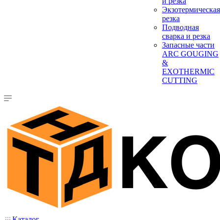
и резка
Экзотермическая
резка
Подводная
сварка и резка
Запасные части
ARC GOUGING
&
EXOTHERMIC
CUTTING
Каталог