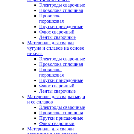
Электроды сварочные
Проволока сплошная
Проволока
порошковая
Прутки присадочные
Флюс сварочный
Ленты сварочные
Материалы для сварки
чугуна и сплавов на основе
никеля
Электроды сварочные
Проволока сплошная
Проволока
порошковая
Прутки присадочные
Флюс сварочный
Ленты сварочные
Материалы для сварки меди
и ее сплавов
Электроды сварочные
Проволока сплошная
Прутки присадочные
Флюс сварочный
Материалы для сварки