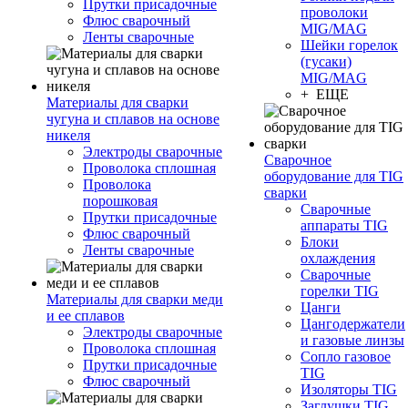
Прутки присадочные
проволоки
Флюс сварочный
MIG/MAG
Ленты сварочные
Шейки горелок
(гусаки)
MIG/MAG
+ ЕЩЕ
Материалы для сварки
чугуна и сплавов на основе
никеля
Электроды сварочные
Сварочное
Проволока сплошная
оборудование для TIG
Проволока
сварки
порошковая
Сварочные
Прутки присадочные
аппараты TIG
Флюс сварочный
Блоки
Ленты сварочные
охлаждения
Сварочные
горелки TIG
Материалы для сварки меди
Цанги
и ее сплавов
Цангодержатели
Электроды сварочные
и газовые линзы
Проволока сплошная
Сопло газовое
Прутки присадочные
TIG
Флюс сварочный
Изоляторы TIG
Заглушки TIG