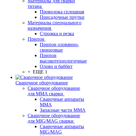
Материалы для сварки
титана
Проволока сплошная
Присадочные прутки
Материалы специального
назначения
Строжка и резка
Припои
Припои оловянно-
свинцовые
Припои
высокотехнологичные
Олово и баббит
+ ЕЩЕ 1
Сварочное оборудование
Сварочное оборудование
для MMA сварки
Сварочные аппараты
MMA
Запасные части MMA
Сварочное оборудование
для MIG/MAG сварки
Сварочные аппараты
MIG/MAG