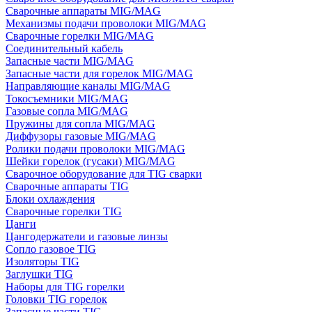
Сварочные аппараты MIG/MAG
Механизмы подачи проволоки MIG/MAG
Сварочные горелки MIG/MAG
Соединительный кабель
Запасные части MIG/MAG
Запасные части для горелок MIG/MAG
Направляющие каналы MIG/MAG
Токосъемники MIG/MAG
Газовые сопла MIG/MAG
Пружины для сопла MIG/MAG
Диффузоры газовые MIG/MAG
Ролики подачи проволоки MIG/MAG
Шейки горелок (гусаки) MIG/MAG
Сварочное оборудование для TIG сварки
Сварочные аппараты TIG
Блоки охлаждения
Сварочные горелки TIG
Цанги
Цангодержатели и газовые линзы
Сопло газовое TIG
Изоляторы TIG
Заглушки TIG
Наборы для TIG горелки
Головки TIG горелок
Запасные части TIG