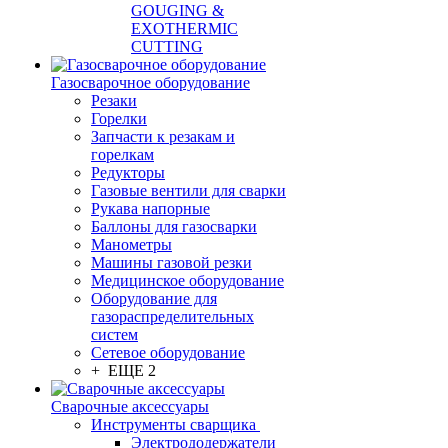
GOUGING &
EXOTHERMIC
CUTTING
Газосварочное оборудование
Резаки
Горелки
Запчасти к резакам и
горелкам
Редукторы
Газовые вентили для сварки
Рукава напорные
Баллоны для газосварки
Манометры
Машины газовой резки
Медицинское оборудование
Оборудование для
газораспределительных
систем
Сетевое оборудование
+ ЕЩЕ 2
Сварочные аксессуары
Инструменты сварщика
Электрододержатели