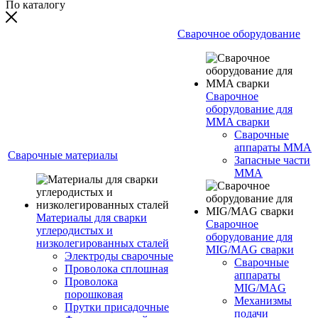
По каталогу
Сварочное оборудование
Сварочное
оборудование для
MMA сварки
Сварочные
аппараты MMA
Сварочные материалы
Запасные части
MMA
Материалы для сварки
Сварочное
углеродистых и
оборудование для
низколегированных сталей
MIG/MAG сварки
Электроды сварочные
Сварочные
Проволока сплошная
аппараты
Проволока
MIG/MAG
порошковая
Механизмы
Прутки присадочные
подачи