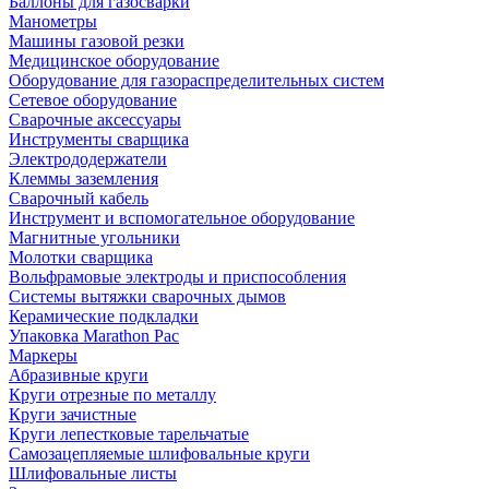
Баллоны для газосварки
Манометры
Машины газовой резки
Медицинское оборудование
Оборудование для газораспределительных систем
Сетевое оборудование
Сварочные аксессуары
Инструменты сварщика
Электрододержатели
Клеммы заземления
Сварочный кабель
Инструмент и вспомогательное оборудование
Магнитные угольники
Молотки сварщика
Вольфрамовые электроды и приспособления
Системы вытяжки сварочных дымов
Керамические подкладки
Упаковка Marathon Pac
Маркеры
Абразивные круги
Круги отрезные по металлу
Круги зачистные
Круги лепестковые тарельчатые
Самозацепляемые шлифовальные круги
Шлифовальные листы