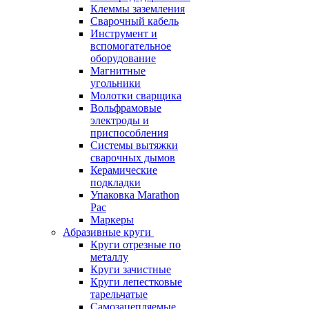
Клеммы заземления
Сварочный кабель
Инструмент и
вспомогательное
оборудование
Магнитные
угольники
Молотки сварщика
Вольфрамовые
электроды и
приспособления
Системы вытяжки
сварочных дымов
Керамические
подкладки
Упаковка Marathon
Pac
Маркеры
Абразивные круги
Круги отрезные по
металлу
Круги зачистные
Круги лепестковые
тарельчатые
Самозацепляемые