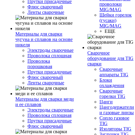
Прутки присадочные
проволоки
Флюс сварочный
MIG/MAG
Ленты сварочные
Шейки горелок
(гусаки)
MIG/MAG
+ ЕЩЕ
Материалы для сварки
чугуна и сплавов на основе
никеля
Электроды сварочные
Сварочное
Проволока сплошная
оборудование для TIG
Проволока
сварки
порошковая
Сварочные
Прутки присадочные
аппараты TIG
Флюс сварочный
Блоки
Ленты сварочные
охлаждения
Сварочные
горелки TIG
Материалы для сварки меди
Цанги
и ее сплавов
Цангодержатели
Электроды сварочные
и газовые линзы
Проволока сплошная
Сопло газовое
Прутки присадочные
TIG
Флюс сварочный
Изоляторы TIG
Заглушки TIG