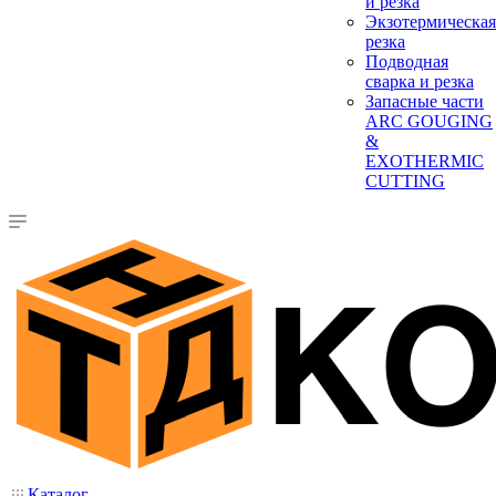
и резка
Экзотермическая
резка
Подводная
сварка и резка
Запасные части
ARC GOUGING
&
EXOTHERMIC
CUTTING
Каталог