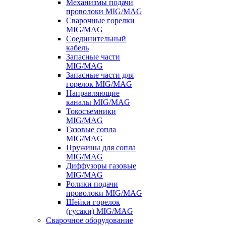
Механизмы подачи
проволоки MIG/MAG
Сварочные горелки
MIG/MAG
Соединительный
кабель
Запасные части
MIG/MAG
Запасные части для
горелок MIG/MAG
Направляющие
каналы MIG/MAG
Токосъемники
MIG/MAG
Газовые сопла
MIG/MAG
Пружины для сопла
MIG/MAG
Диффузоры газовые
MIG/MAG
Ролики подачи
проволоки MIG/MAG
Шейки горелок
(гусаки) MIG/MAG
Сварочное оборудование