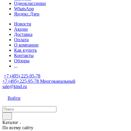
Одноклассники
WhatsApp
Яндекс.Дзен
Новости
Акции
Доставка
Оплата
О компании
Как купить
Контакты
Обзоры
...
+7 (495) 225-95-78
+7 (495) 225-95-78
Многоканальный
sale@ktnd.ru
Войти
Каталог
По всему сайту