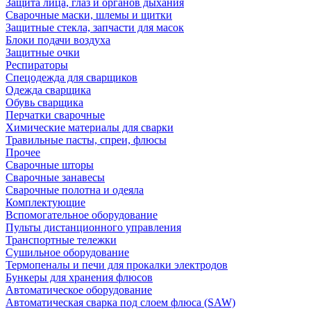
Защита лица, глаз и органов дыхания
Сварочные маски, шлемы и щитки
Защитные стекла, запчасти для масок
Блоки подачи воздуха
Защитные очки
Респираторы
Спецодежда для сварщиков
Одежда сварщика
Обувь сварщика
Перчатки сварочные
Химические материалы для сварки
Травильные пасты, спреи, флюсы
Прочее
Сварочные шторы
Сварочные занавесы
Сварочные полотна и одеяла
Комплектующие
Вспомогательное оборудование
Пульты дистанционного управления
Транспортные тележки
Сушильное оборудование
Термопеналы и печи для прокалки электродов
Бункеры для хранения флюсов
Автоматическое оборудование
Автоматическая сварка под слоем флюса (SAW)