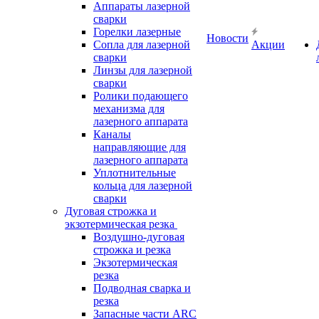
Аппараты лазерной
сварки
Горелки лазерные
Новости
Сопла для лазерной
Акции
сварки
Линзы для лазерной
сварки
Ролики подающего
механизма для
лазерного аппарата
Каналы
направляющие для
лазерного аппарата
Уплотнительные
кольца для лазерной
сварки
Дуговая строжка и
экзотермическая резка
Воздушно-дуговая
строжка и резка
Экзотермическая
резка
Подводная сварка и
резка
Запасные части ARC