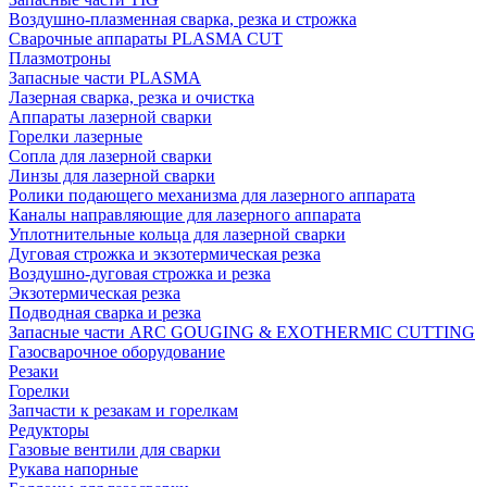
Воздушно-плазменная сварка, резка и строжка
Сварочные аппараты PLASMA CUT
Плазмотроны
Запасные части PLASMA
Лазерная сварка, резка и очистка
Аппараты лазерной сварки
Горелки лазерные
Сопла для лазерной сварки
Линзы для лазерной сварки
Ролики подающего механизма для лазерного аппарата
Каналы направляющие для лазерного аппарата
Уплотнительные кольца для лазерной сварки
Дуговая строжка и экзотермическая резка
Воздушно-дуговая строжка и резка
Экзотермическая резка
Подводная сварка и резка
Запасные части ARC GOUGING & EXOTHERMIC CUTTING
Газосварочное оборудование
Резаки
Горелки
Запчасти к резакам и горелкам
Редукторы
Газовые вентили для сварки
Рукава напорные