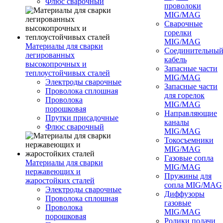
Флюс сварочный
проволоки
MIG/MAG
Сварочные
горелки
MIG/MAG
Материалы для сварки
Соединительны
легированных
кабель
высокопрочных и
Запасные части
теплоустойчивых сталей
MIG/MAG
Электроды сварочные
Запасные части
Проволока сплошная
для горелок
Проволока
MIG/MAG
порошковая
Направляющие
Прутки присадочные
каналы
Флюс сварочный
MIG/MAG
Токосъемники
MIG/MAG
Газовые сопла
Материалы для сварки
MIG/MAG
нержавеющих и
Пружины для
жаростойких сталей
сопла MIG/MAG
Электроды сварочные
Диффузоры
Проволока сплошная
газовые
Проволока
MIG/MAG
порошковая
Ролики подачи