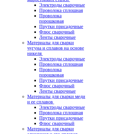
Электроды сварочные
Проволока сплошная
Проволока
порошковая
Прутки присадочные
Флюс сварочный
Ленты сварочные
Материалы для сварки
чугуна и сплавов на основе
никеля
Электроды сварочные
Проволока сплошная
Проволока
порошковая
Прутки присадочные
Флюс сварочный
Ленты сварочные
Материалы для сварки меди
и ее сплавов
Электроды сварочные
Проволока сплошная
Прутки присадочные
Флюс сварочный
Материалы для сварки