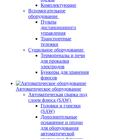
Комплектующие
Вспомогательное
оборудование
Пульты
дистанционного
управления
Транспортные
тележки
Сушильное оборудование
Термопеналы и печи
для прокалки
электродов
Бункеры для хранения
флюсов
Автоматическое оборудование
Автоматическая сварка под
слоем флюса (SAW)
Головки и горелки
(SAW)
Дополнительные
оснащение и опции
для оборудования
автоматической