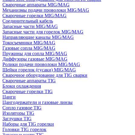
Сварочные аппараты MIG/MAG
Механизмы подачи проволоки MIG/MAG
Сварочные горелки MIG/MAG
Соединительный кабель
Запасные части MIG/MAG
Запасные части для горелок MIG/MAG
Направляющие каналы MIG/MAG
Токосъемники MIG/MAG
Газовые сопла MIG/MAG
Пружины для сопла MIG/MAG
Диффузоры газовые MIG/MAG
Ролики подачи проволоки MIG/MAG
Шейки горелок (гусаки) MIG/MAG
Сварочное оборудование для TIG сварки
Сварочные аппараты TIG
Блоки охлаждения
Сварочные горелки TIG
Цанги
Цангодержатели и газовые линзы
Сопло газовое TIG
Изоляторы TIG
Заглушки TIG
Наборы для TIG горелки
Головки TIG горелок
Запасные части TIG