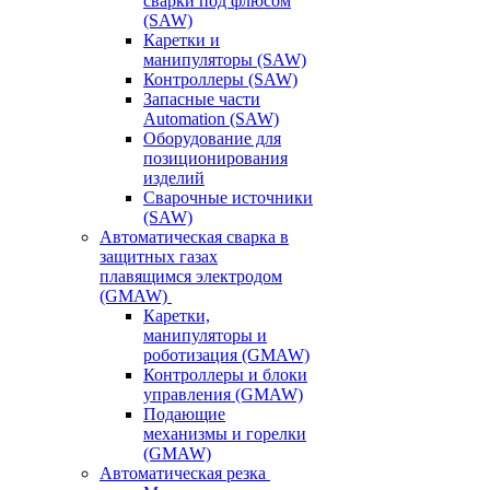
сварки под флюсом
(SAW)
Каретки и
манипуляторы (SAW)
Контроллеры (SAW)
Запасные части
Automation (SAW)
Оборудование для
позиционирования
изделий
Сварочные источники
(SAW)
Автоматическая сварка в
защитных газах
плавящимся электродом
(GMAW)
Каретки,
манипуляторы и
роботизация (GMAW)
Контроллеры и блоки
управления (GMAW)
Подающие
механизмы и горелки
(GMAW)
Автоматическая резка