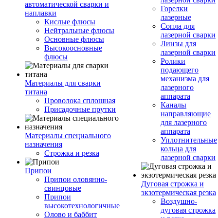
автоматической сварки и
Горелки
наплавки
лазерные
Кислые флюсы
Сопла для
Нейтральные флюсы
лазерной сварки
Основные флюсы
Линзы для
Высокоосновные
лазерной сварки
флюсы
Ролики
подающего
механизма для
Материалы для сварки
лазерного
титана
аппарата
Проволока сплошная
Каналы
Присадочные прутки
направляющие
для лазерного
аппарата
Материалы специального
Уплотнительные
назначения
кольца для
Строжка и резка
лазерной сварки
Припои
Припои оловянно-
Дуговая строжка и
свинцовые
экзотермическая резка
Припои
Воздушно-
высокотехнологичные
дуговая строжка
Олово и баббит