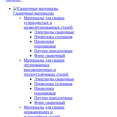
Сварочные материалы
Материалы для сварки
углеродистых и
низколегированных сталей
Электроды сварочные
Проволока сплошная
Проволока
порошковая
Прутки присадочные
Флюс сварочный
Материалы для сварки
легированных
высокопрочных и
теплоустойчивых сталей
Электроды сварочные
Проволока сплошная
Проволока
порошковая
Прутки присадочные
Флюс сварочный
Материалы для сварки
нержавеющих и
жаростойких сталей