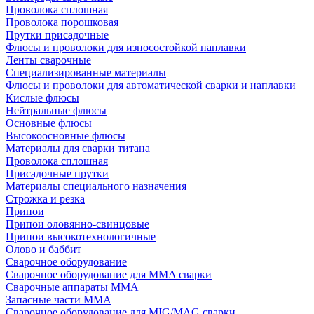
Проволока сплошная
Проволока порошковая
Прутки присадочные
Флюсы и проволоки для износостойкой наплавки
Ленты сварочные
Специализированные материалы
Флюсы и проволоки для автоматической сварки и наплавки
Кислые флюсы
Нейтральные флюсы
Основные флюсы
Высокоосновные флюсы
Материалы для сварки титана
Проволока сплошная
Присадочные прутки
Материалы специального назначения
Строжка и резка
Припои
Припои оловянно-свинцовые
Припои высокотехнологичные
Олово и баббит
Сварочное оборудование
Сварочное оборудование для MMA сварки
Сварочные аппараты MMA
Запасные части MMA
Сварочное оборудование для MIG/MAG сварки