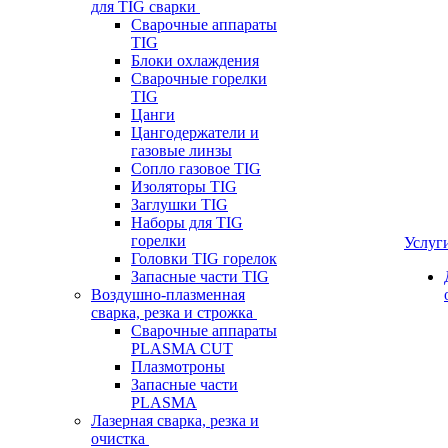
для TIG сварки
Сварочные аппараты
TIG
Блоки охлаждения
Сварочные горелки
TIG
Цанги
Цангодержатели и
газовые линзы
Сопло газовое TIG
Изоляторы TIG
Заглушки TIG
Наборы для TIG
горелки
Услуг
Головки TIG горелок
Запасные части TIG
Воздушно-плазменная
сварка, резка и строжка
Сварочные аппараты
PLASMA CUT
Плазмотроны
Запасные части
PLASMA
Лазерная сварка, резка и
очистка