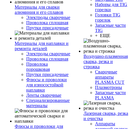
Наборы для TIG
Материалы для сварки
горелки
алюминия и его сплавов
Головки TIG
Электроды сварочные
горелок
Проволока сплошная
Запасные части
Прутки присадочные
TIG
+ ЕЩЕ
Материалы для наплавки и
ремонта деталей
Электроды сварочные
Воздушно-плазменная
Проволока сплошная
сварка, резка и
Проволока
строжка
порошковая
Сварочные
Прутки присадочные
аппараты
Флюсы и проволоки
PLASMA CUT
для износостойкой
Плазмотроны
наплавки
Запасные части
Ленты сварочные
PLASMA
Специализированные
материалы
Лазерная сварка, резка
и очистка
Аппараты
Флюсы и проволоки для
лазерной сварки