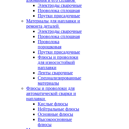
алюминия и его сплавов
Электроды сварочные
Проволока сплошная
Прутки присадочные
Материалы для наплавки и
ремонта деталей
Электроды сварочные
Проволока сплошная
Проволока
порошковая
Прутки присадочные
Флюсы и проволоки
для износостойкой
наплавки
Ленты сварочные
Специализированные
материалы
Флюсы и проволоки для
автоматической сварки и
наплавки
Кислые флюсы
Нейтральные флюсы
Основные флюсы
Высокоосновные
флюсы