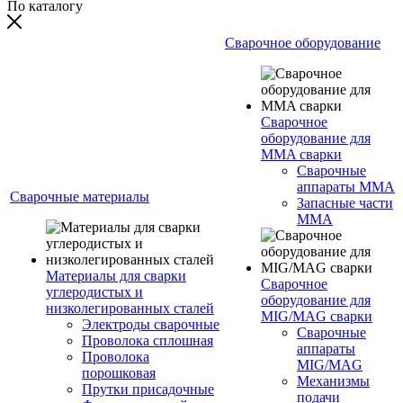
По каталогу
Сварочное оборудование
Сварочное
оборудование для
MMA сварки
Сварочные
аппараты MMA
Сварочные материалы
Запасные части
MMA
Материалы для сварки
Сварочное
углеродистых и
оборудование для
низколегированных сталей
MIG/MAG сварки
Электроды сварочные
Сварочные
Проволока сплошная
аппараты
Проволока
MIG/MAG
порошковая
Механизмы
Прутки присадочные
подачи