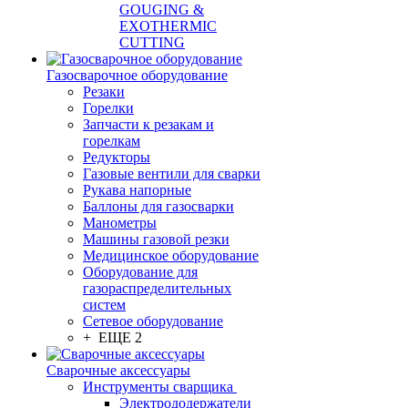
GOUGING &
EXOTHERMIC
CUTTING
Газосварочное оборудование
Резаки
Горелки
Запчасти к резакам и
горелкам
Редукторы
Газовые вентили для сварки
Рукава напорные
Баллоны для газосварки
Манометры
Машины газовой резки
Медицинское оборудование
Оборудование для
газораспределительных
систем
Сетевое оборудование
+ ЕЩЕ 2
Сварочные аксессуары
Инструменты сварщика
Электрододержатели