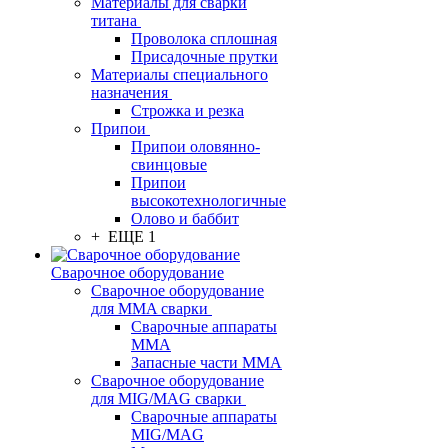
Материалы для сварки
титана
Проволока сплошная
Присадочные прутки
Материалы специального
назначения
Строжка и резка
Припои
Припои оловянно-
свинцовые
Припои
высокотехнологичные
Олово и баббит
+ ЕЩЕ 1
Сварочное оборудование
Сварочное оборудование
для MMA сварки
Сварочные аппараты
MMA
Запасные части MMA
Сварочное оборудование
для MIG/MAG сварки
Сварочные аппараты
MIG/MAG