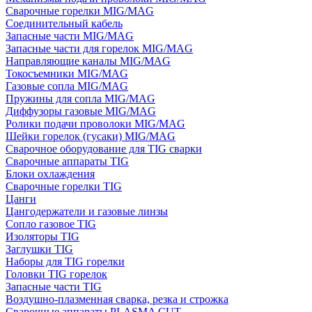
Сварочные горелки MIG/MAG
Соединительный кабель
Запасные части MIG/MAG
Запасные части для горелок MIG/MAG
Направляющие каналы MIG/MAG
Токосъемники MIG/MAG
Газовые сопла MIG/MAG
Пружины для сопла MIG/MAG
Диффузоры газовые MIG/MAG
Ролики подачи проволоки MIG/MAG
Шейки горелок (гусаки) MIG/MAG
Сварочное оборудование для TIG сварки
Сварочные аппараты TIG
Блоки охлаждения
Сварочные горелки TIG
Цанги
Цангодержатели и газовые линзы
Сопло газовое TIG
Изоляторы TIG
Заглушки TIG
Наборы для TIG горелки
Головки TIG горелок
Запасные части TIG
Воздушно-плазменная сварка, резка и строжка
Сварочные аппараты PLASMA CUT