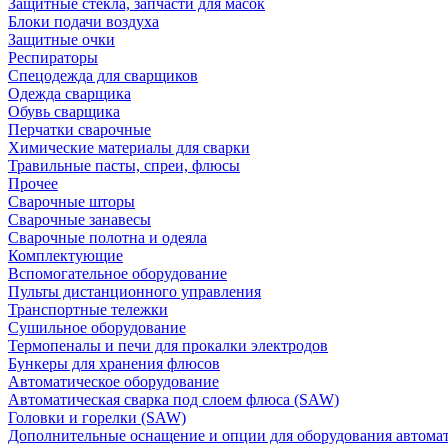
Защитные стекла, запчасти для масок
Блоки подачи воздуха
Защитные очки
Респираторы
Спецодежда для сварщиков
Одежда сварщика
Обувь сварщика
Перчатки сварочные
Химические материалы для сварки
Травильные пасты, спреи, флюсы
Прочее
Сварочные шторы
Сварочные занавесы
Сварочные полотна и одеяла
Комплектующие
Вспомогательное оборудование
Пульты дистанционного управления
Транспортные тележки
Сушильное оборудование
Термопеналы и печи для прокалки электродов
Бункеры для хранения флюсов
Автоматическое оборудование
Автоматическая сварка под слоем флюса (SAW)
Головки и горелки (SAW)
Дополнительные оснащение и опции для оборудования автома