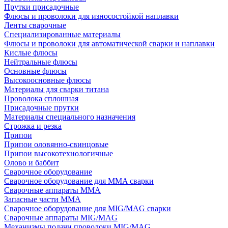
Прутки присадочные
Флюсы и проволоки для износостойкой наплавки
Ленты сварочные
Специализированные материалы
Флюсы и проволоки для автоматической сварки и наплавки
Кислые флюсы
Нейтральные флюсы
Основные флюсы
Высокоосновные флюсы
Материалы для сварки титана
Проволока сплошная
Присадочные прутки
Материалы специального назначения
Строжка и резка
Припои
Припои оловянно-свинцовые
Припои высокотехнологичные
Олово и баббит
Сварочное оборудование
Сварочное оборудование для MMA сварки
Сварочные аппараты MMA
Запасные части MMA
Сварочное оборудование для MIG/MAG сварки
Сварочные аппараты MIG/MAG
Механизмы подачи проволоки MIG/MAG