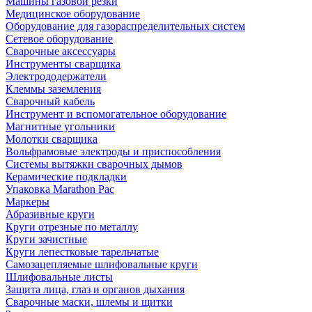
Машины газовой резки
Медицинское оборудование
Оборудование для газораспределительных систем
Сетевое оборудование
Сварочные аксессуары
Инструменты сварщика
Электрододержатели
Клеммы заземления
Сварочный кабель
Инструмент и вспомогательное оборудование
Магнитные угольники
Молотки сварщика
Вольфрамовые электроды и приспособления
Системы вытяжки сварочных дымов
Керамические подкладки
Упаковка Marathon Pac
Маркеры
Абразивные круги
Круги отрезные по металлу
Круги зачистные
Круги лепестковые тарельчатые
Самозацепляемые шлифовальные круги
Шлифовальные листы
Защита лица, глаз и органов дыхания
Сварочные маски, шлемы и щитки