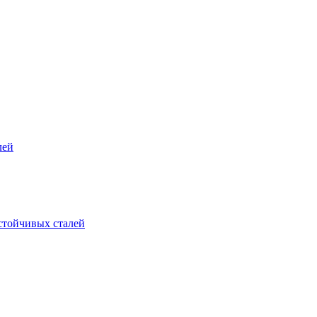
лей
стойчивых сталей