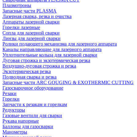
Плазмотроны
Запасные части PLASMA
Лазерная сварка, резка и очистка
Аппараты лазерной сварки
Горелки лазерные
Сопла для лазерной сварки
Линзы для лазерной сварки
Ролики подающего механизма для лазерного аппарата
Каналы направляющие для лазерного аппарата
Уплотнительные кольца для лазерной сварки
Дуговая строжка и экзотермическая резка
Воздушно-дуговая строжка и резка
Экзотермическая резка
Подводная сварка и резка
Запасные части ARC GOUGING & EXOTHERMIC CUTTING
Газосварочное оборудование
Резаки
Горелки
Запчасти к резакам и горелкам
Редукторы
Газовые вентили для сварки
Рукава напорные
Баллоны для газосварки
Манометры