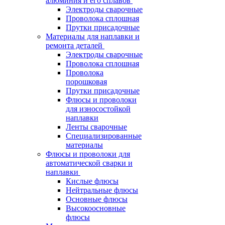
алюминия и его сплавов
Электроды сварочные
Проволока сплошная
Прутки присадочные
Материалы для наплавки и
ремонта деталей
Электроды сварочные
Проволока сплошная
Проволока
порошковая
Прутки присадочные
Флюсы и проволоки
для износостойкой
наплавки
Ленты сварочные
Специализированные
материалы
Флюсы и проволоки для
автоматической сварки и
наплавки
Кислые флюсы
Нейтральные флюсы
Основные флюсы
Высокоосновные
флюсы