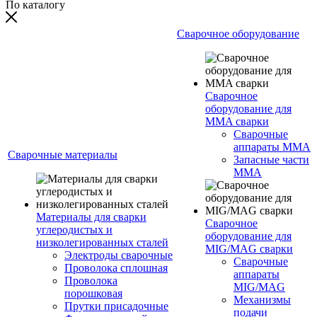
По каталогу
Сварочное оборудование
Сварочное
оборудование для
MMA сварки
Сварочные
аппараты MMA
Сварочные материалы
Запасные части
MMA
Материалы для сварки
Сварочное
углеродистых и
оборудование для
низколегированных сталей
MIG/MAG сварки
Электроды сварочные
Сварочные
Проволока сплошная
аппараты
Проволока
MIG/MAG
порошковая
Механизмы
Прутки присадочные
подачи