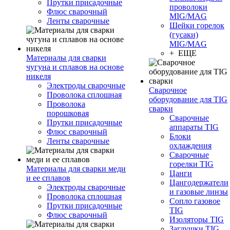
Прутки присадочные
проволоки
Флюс сварочный
MIG/MAG
Ленты сварочные
Шейки горелок
(гусаки)
MIG/MAG
+ ЕЩЕ
Материалы для сварки
чугуна и сплавов на основе
никеля
Электроды сварочные
Сварочное
Проволока сплошная
оборудование для TIG
Проволока
сварки
порошковая
Сварочные
Прутки присадочные
аппараты TIG
Флюс сварочный
Блоки
Ленты сварочные
охлаждения
Сварочные
горелки TIG
Материалы для сварки меди
Цанги
и ее сплавов
Цангодержатели
Электроды сварочные
и газовые линзы
Проволока сплошная
Сопло газовое
Прутки присадочные
TIG
Флюс сварочный
Изоляторы TIG
Заглушки TIG