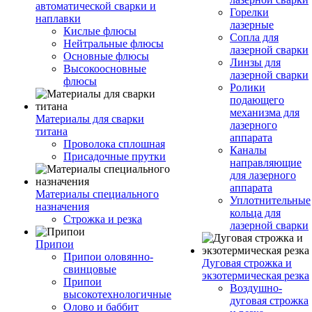
автоматической сварки и
Горелки
наплавки
лазерные
Кислые флюсы
Сопла для
Нейтральные флюсы
лазерной сварки
Основные флюсы
Линзы для
Высокоосновные
лазерной сварки
флюсы
Ролики
подающего
механизма для
Материалы для сварки
лазерного
титана
аппарата
Проволока сплошная
Каналы
Присадочные прутки
направляющие
для лазерного
аппарата
Материалы специального
Уплотнительные
назначения
кольца для
Строжка и резка
лазерной сварки
Припои
Припои оловянно-
Дуговая строжка и
свинцовые
экзотермическая резка
Припои
Воздушно-
высокотехнологичные
дуговая строжка
Олово и баббит