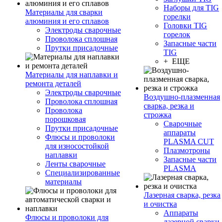
Наборы для TIG
Материалы для сварки
горелки
алюминия и его сплавов
Головки TIG
Электроды сварочные
горелок
Проволока сплошная
Запасные части
Прутки присадочные
TIG
+ ЕЩЕ
Материалы для наплавки и
ремонта деталей
Электроды сварочные
Воздушно-плазменная
Проволока сплошная
сварка, резка и
Проволока
строжка
порошковая
Сварочные
Прутки присадочные
аппараты
Флюсы и проволоки
PLASMA CUT
для износостойкой
Плазмотроны
наплавки
Запасные части
Ленты сварочные
PLASMA
Специализированные
материалы
Лазерная сварка, резка
и очистка
Аппараты
Флюсы и проволоки для
лазерной сварки