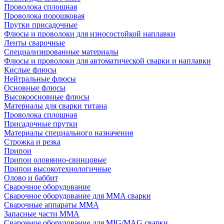
Проволока сплошная
Проволока порошковая
Прутки присадочные
Флюсы и проволоки для износостойкой наплавки
Ленты сварочные
Специализированные материалы
Флюсы и проволоки для автоматической сварки и наплавки
Кислые флюсы
Нейтральные флюсы
Основные флюсы
Высокоосновные флюсы
Материалы для сварки титана
Проволока сплошная
Присадочные прутки
Материалы специального назначения
Строжка и резка
Припои
Припои оловянно-свинцовые
Припои высокотехнологичные
Олово и баббит
Сварочное оборудование
Сварочное оборудование для MMA сварки
Сварочные аппараты MMA
Запасные части MMA
Сварочное оборудование для MIG/MAG сварки