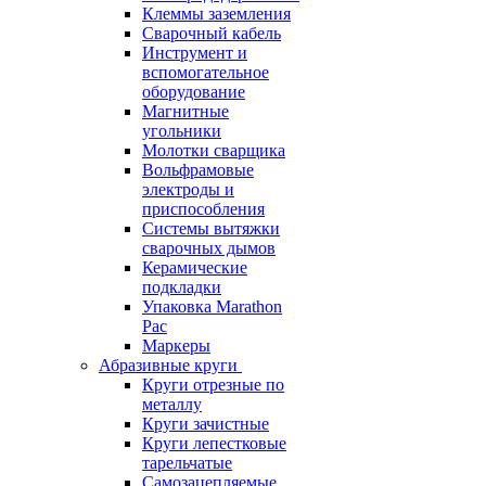
Клеммы заземления
Сварочный кабель
Инструмент и
вспомогательное
оборудование
Магнитные
угольники
Молотки сварщика
Вольфрамовые
электроды и
приспособления
Системы вытяжки
сварочных дымов
Керамические
подкладки
Упаковка Marathon
Pac
Маркеры
Абразивные круги
Круги отрезные по
металлу
Круги зачистные
Круги лепестковые
тарельчатые
Самозацепляемые