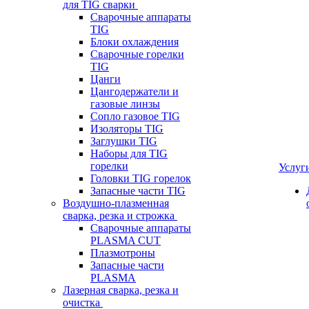
для TIG сварки
Сварочные аппараты
TIG
Блоки охлаждения
Сварочные горелки
TIG
Цанги
Цангодержатели и
газовые линзы
Сопло газовое TIG
Изоляторы TIG
Заглушки TIG
Наборы для TIG
горелки
Услуг
Головки TIG горелок
Запасные части TIG
Воздушно-плазменная
сварка, резка и строжка
Сварочные аппараты
PLASMA CUT
Плазмотроны
Запасные части
PLASMA
Лазерная сварка, резка и
очистка