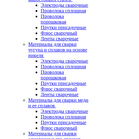
Электроды сварочные
Проволока сплошная
Проволока
порошковая
Прутки присадочные
Флюс сварочный
Ленты сварочные
Материалы для сварки
чугуна и сплавов на основе
никеля
Электроды сварочные
Проволока сплошная
Проволока
порошковая
Прутки присадочные
Флюс сварочный
Ленты сварочные
Материалы для сварки меди
и ее сплавов
Электроды сварочные
Проволока сплошная
Прутки присадочные
Флюс сварочный
Материалы для сварки