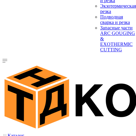
и резка
Экзотермическая
резка
Подводная
сварка и резка
Запасные части
ARC GOUGING
&
EXOTHERMIC
CUTTING
Каталог