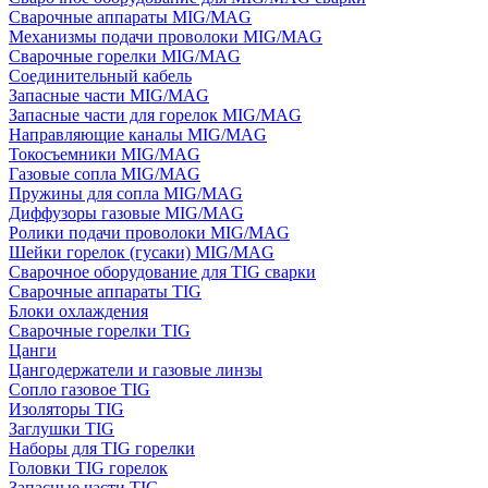
Сварочные аппараты MIG/MAG
Механизмы подачи проволоки MIG/MAG
Сварочные горелки MIG/MAG
Соединительный кабель
Запасные части MIG/MAG
Запасные части для горелок MIG/MAG
Направляющие каналы MIG/MAG
Токосъемники MIG/MAG
Газовые сопла MIG/MAG
Пружины для сопла MIG/MAG
Диффузоры газовые MIG/MAG
Ролики подачи проволоки MIG/MAG
Шейки горелок (гусаки) MIG/MAG
Сварочное оборудование для TIG сварки
Сварочные аппараты TIG
Блоки охлаждения
Сварочные горелки TIG
Цанги
Цангодержатели и газовые линзы
Сопло газовое TIG
Изоляторы TIG
Заглушки TIG
Наборы для TIG горелки
Головки TIG горелок
Запасные части TIG