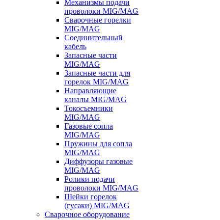
Механизмы подачи
проволоки MIG/MAG
Сварочные горелки
MIG/MAG
Соединительный
кабель
Запасные части
MIG/MAG
Запасные части для
горелок MIG/MAG
Направляющие
каналы MIG/MAG
Токосъемники
MIG/MAG
Газовые сопла
MIG/MAG
Пружины для сопла
MIG/MAG
Диффузоры газовые
MIG/MAG
Ролики подачи
проволоки MIG/MAG
Шейки горелок
(гусаки) MIG/MAG
Сварочное оборудование