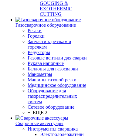
GOUGING &
EXOTHERMIC
CUTTING
Газосварочное оборудование
Резаки
Горелки
Запчасти к резакам и
горелкам
Редукторы
Газовые вентили для сварки
Рукава напорные
Баллоны для газосварки
Манометры
Машины газовой резки
Медицинское оборудование
Оборудование для
газораспределительных
систем
Сетевое оборудование
+ ЕЩЕ 2
Сварочные аксессуары
Инструменты сварщика
Электрододержатели