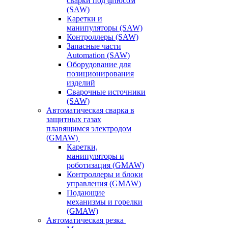
сварки под флюсом
(SAW)
Каретки и
манипуляторы (SAW)
Контроллеры (SAW)
Запасные части
Automation (SAW)
Оборудование для
позиционирования
изделий
Сварочные источники
(SAW)
Автоматическая сварка в
защитных газах
плавящимся электродом
(GMAW)
Каретки,
манипуляторы и
роботизация (GMAW)
Контроллеры и блоки
управления (GMAW)
Подающие
механизмы и горелки
(GMAW)
Автоматическая резка