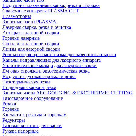
Воздушно-плазменная сварка, резка и строжка
Сварочные аппараты PLASMA CUT
Плазмотроны
Запасные части PLASMA
Лазерная сварка, резка и очистка
Аппараты лазерной сварки
Горелки лазерные
Сопла для лазерной сварки
Линзы для лазерной сварки
Ролики подающего механизма для лазерного аппарата
Каналы направляющие для лазерного аппарата
Уплотнительные кольца для лазерной сварки
Дуговая строжка и экзотермическая резка
Воздушно-дуговая строжка и резка
Экзотермическая резка
Подводная сварка и резка
Запасные части ARC GOUGING & EXOTHERMIC CUTTING
Газосварочное оборудование
Резаки
Горелки
Запчасти к резакам и горелкам
Редукторы
Газовые вентили для сварки
Рукава напорные