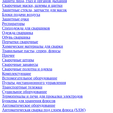
Защита лица, глаз и органов дыхания
Сварочные маски, шлемы и щитки
Защитные стекла, запчасти для масок
Блоки подачи воздуха
Защитные очки
Респираторы
Спецодежда для сварщиков
Одежда сварщика
Обувь сварщика
Перчатки сварочные
Химические материалы для сварки
Травильные пасты, спреи, флюсы
Прочее
Сварочные шторы
Сварочные занавесы
Сварочные полотна и одеяла
Комплектующие
Вспомогательное оборудование
Пульты дистанционного управления
Транспортные тележки
Сушильное оборудование
Термопеналы и печи для прокалки электродов
Бункеры для хранения флюсов
Автоматическое оборудование
Автоматическая сварка под слоем флюса (SAW)