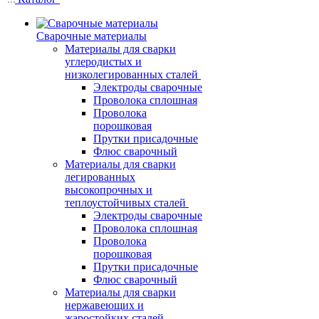
Сварочные материалы
Материалы для сварки
углеродистых и
низколегированных сталей
Электроды сварочные
Проволока сплошная
Проволока
порошковая
Прутки присадочные
Флюс сварочный
Материалы для сварки
легированных
высокопрочных и
теплоустойчивых сталей
Электроды сварочные
Проволока сплошная
Проволока
порошковая
Прутки присадочные
Флюс сварочный
Материалы для сварки
нержавеющих и
жаростойких сталей