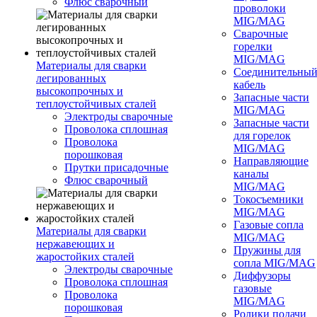
Флюс сварочный
проволоки
MIG/MAG
Сварочные
горелки
MIG/MAG
Материалы для сварки
Соединительны
легированных
кабель
высокопрочных и
Запасные части
теплоустойчивых сталей
MIG/MAG
Электроды сварочные
Запасные части
Проволока сплошная
для горелок
Проволока
MIG/MAG
порошковая
Направляющие
Прутки присадочные
каналы
Флюс сварочный
MIG/MAG
Токосъемники
MIG/MAG
Газовые сопла
Материалы для сварки
MIG/MAG
нержавеющих и
Пружины для
жаростойких сталей
сопла MIG/MAG
Электроды сварочные
Диффузоры
Проволока сплошная
газовые
Проволока
MIG/MAG
порошковая
Ролики подачи