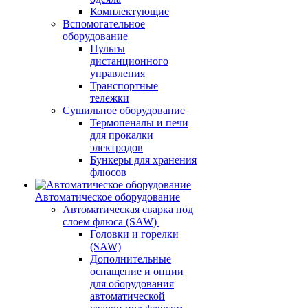
Комплектующие
Вспомогательное
оборудование
Пульты
дистанционного
управления
Транспортные
тележки
Сушильное оборудование
Термопеналы и печи
для прокалки
электродов
Бункеры для хранения
флюсов
Автоматическое оборудование
Автоматическая сварка под
слоем флюса (SAW)
Головки и горелки
(SAW)
Дополнительные
оснащение и опции
для оборудования
автоматической