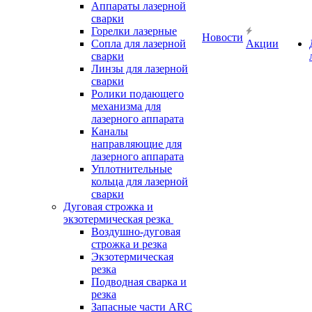
Аппараты лазерной
сварки
Горелки лазерные
Новости
Сопла для лазерной
Акции
сварки
Линзы для лазерной
сварки
Ролики подающего
механизма для
лазерного аппарата
Каналы
направляющие для
лазерного аппарата
Уплотнительные
кольца для лазерной
сварки
Дуговая строжка и
экзотермическая резка
Воздушно-дуговая
строжка и резка
Экзотермическая
резка
Подводная сварка и
резка
Запасные части ARC