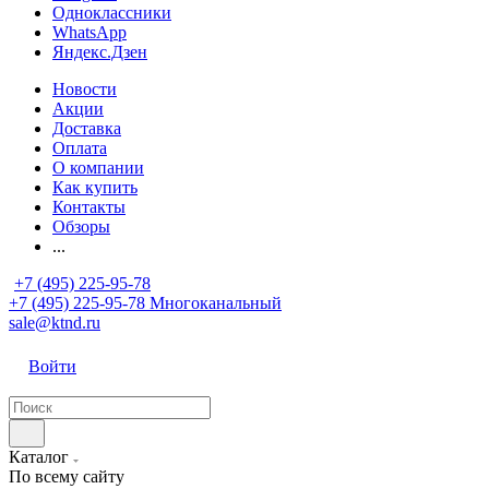
Одноклассники
WhatsApp
Яндекс.Дзен
Новости
Акции
Доставка
Оплата
О компании
Как купить
Контакты
Обзоры
...
+7 (495) 225-95-78
+7 (495) 225-95-78
Многоканальный
sale@ktnd.ru
Войти
Каталог
По всему сайту