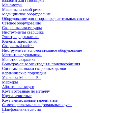
Баллоны для газосварки
Манометры
Машины газовой резки
Медицинское оборудование
Оборудование для газораспределительных систем
Сетевое оборудование
Сварочные аксессуары
Инструменты сварщика
Электрододержатели
Клеммы заземления
Сварочный кабель
Инструмент и вспомогательное оборудование
Магнитные угольники
Молотки сварщика
Вольфрамовые электроды и приспособления
Системы вытяжки сварочных дымов
Керамические подкладки
Упаковка Marathon Pac
Маркеры
Абразивные круги
Круги отрезные по металлу
Круги зачистные
Круги лепестковые тарельчатые
Самозацепляемые шлифовальные круги
Шлифовальные листы