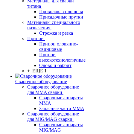
Материалы для сварки
титана
Проволока сплошная
Присадочные прутки
Материалы специального
назначения
Строжка и резка
Припои
Припои оловянно-
свинцовые
Припои
высокотехнологичные
Олово и баббит
+ ЕЩЕ 1
Сварочное оборудование
Сварочное оборудование
для MMA сварки
Сварочные аппараты
MMA
Запасные части MMA
Сварочное оборудование
для MIG/MAG сварки
Сварочные аппараты
MIG/MAG