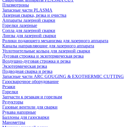
Плазмотроны
Запасные части PLASMA
Лазерная сварка, резка и очистка
Аппараты лазерной сварки
Горелки лазерные
Сопла для лазерной сварки
Линзы для лазерной сварки
Ролики подающего механизма для лазерного аппарата
Каналы направляющие для лазерного аппарата
Уплотнительные кольца для лазерной сварки
Дуговая строжка и экзотермическая резка
Воздушно-дуговая строжка и резка
Экзотермическая резка
Подводная сварка и резка
Запасные части ARC GOUGING & EXOTHERMIC CUTTING
Газосварочное оборудование
Резаки
Горелки
Запчасти к резакам и горелкам
Редукторы
Газовые вентили для сварки
Рукава напорные
Баллоны для газосварки
Манометры