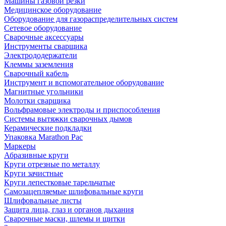
Машины газовой резки
Медицинское оборудование
Оборудование для газораспределительных систем
Сетевое оборудование
Сварочные аксессуары
Инструменты сварщика
Электрододержатели
Клеммы заземления
Сварочный кабель
Инструмент и вспомогательное оборудование
Магнитные угольники
Молотки сварщика
Вольфрамовые электроды и приспособления
Системы вытяжки сварочных дымов
Керамические подкладки
Упаковка Marathon Pac
Маркеры
Абразивные круги
Круги отрезные по металлу
Круги зачистные
Круги лепестковые тарельчатые
Самозацепляемые шлифовальные круги
Шлифовальные листы
Защита лица, глаз и органов дыхания
Сварочные маски, шлемы и щитки