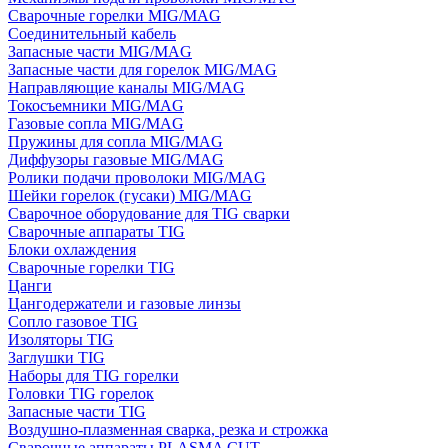
Сварочные горелки MIG/MAG
Соединительный кабель
Запасные части MIG/MAG
Запасные части для горелок MIG/MAG
Направляющие каналы MIG/MAG
Токосъемники MIG/MAG
Газовые сопла MIG/MAG
Пружины для сопла MIG/MAG
Диффузоры газовые MIG/MAG
Ролики подачи проволоки MIG/MAG
Шейки горелок (гусаки) MIG/MAG
Сварочное оборудование для TIG сварки
Сварочные аппараты TIG
Блоки охлаждения
Сварочные горелки TIG
Цанги
Цангодержатели и газовые линзы
Сопло газовое TIG
Изоляторы TIG
Заглушки TIG
Наборы для TIG горелки
Головки TIG горелок
Запасные части TIG
Воздушно-плазменная сварка, резка и строжка
Сварочные аппараты PLASMA CUT