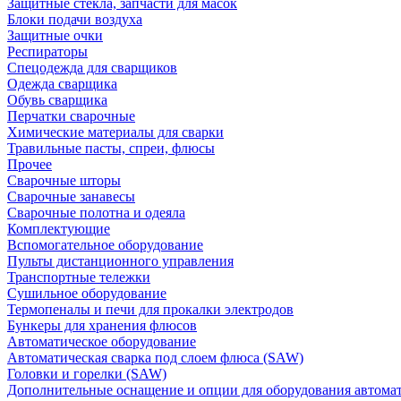
Защитные стекла, запчасти для масок
Блоки подачи воздуха
Защитные очки
Респираторы
Спецодежда для сварщиков
Одежда сварщика
Обувь сварщика
Перчатки сварочные
Химические материалы для сварки
Травильные пасты, спреи, флюсы
Прочее
Сварочные шторы
Сварочные занавесы
Сварочные полотна и одеяла
Комплектующие
Вспомогательное оборудование
Пульты дистанционного управления
Транспортные тележки
Сушильное оборудование
Термопеналы и печи для прокалки электродов
Бункеры для хранения флюсов
Автоматическое оборудование
Автоматическая сварка под слоем флюса (SAW)
Головки и горелки (SAW)
Дополнительные оснащение и опции для оборудования автома