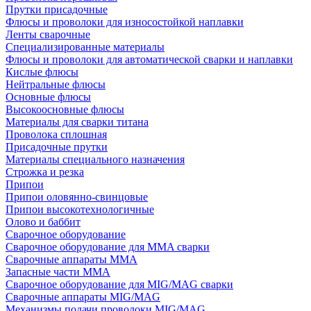
Прутки присадочные
Флюсы и проволоки для износостойкой наплавки
Ленты сварочные
Специализированные материалы
Флюсы и проволоки для автоматической сварки и наплавки
Кислые флюсы
Нейтральные флюсы
Основные флюсы
Высокоосновные флюсы
Материалы для сварки титана
Проволока сплошная
Присадочные прутки
Материалы специального назначения
Строжка и резка
Припои
Припои оловянно-свинцовые
Припои высокотехнологичные
Олово и баббит
Сварочное оборудование
Сварочное оборудование для MMA сварки
Сварочные аппараты MMA
Запасные части MMA
Сварочное оборудование для MIG/MAG сварки
Сварочные аппараты MIG/MAG
Механизмы подачи проволоки MIG/MAG