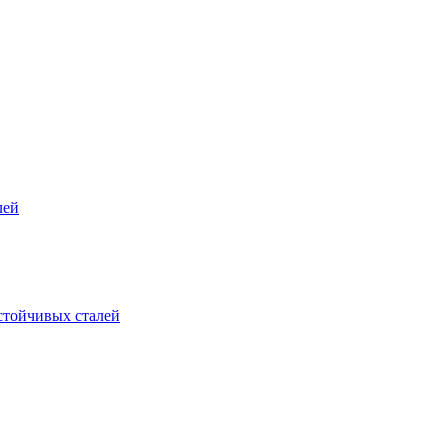
лей
стойчивых сталей