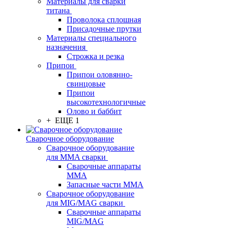
Материалы для сварки
титана
Проволока сплошная
Присадочные прутки
Материалы специального
назначения
Строжка и резка
Припои
Припои оловянно-
свинцовые
Припои
высокотехнологичные
Олово и баббит
+ ЕЩЕ 1
Сварочное оборудование
Сварочное оборудование
для MMA сварки
Сварочные аппараты
MMA
Запасные части MMA
Сварочное оборудование
для MIG/MAG сварки
Сварочные аппараты
MIG/MAG