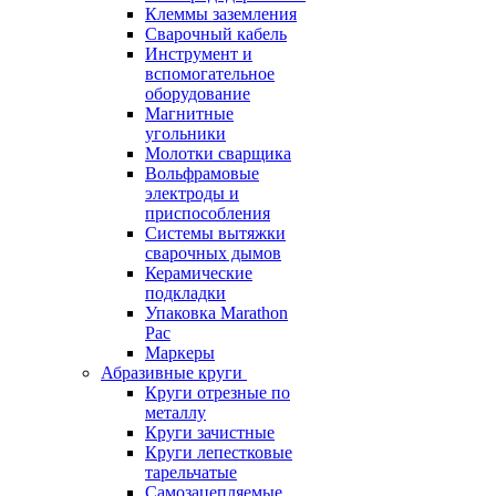
Клеммы заземления
Сварочный кабель
Инструмент и
вспомогательное
оборудование
Магнитные
угольники
Молотки сварщика
Вольфрамовые
электроды и
приспособления
Системы вытяжки
сварочных дымов
Керамические
подкладки
Упаковка Marathon
Pac
Маркеры
Абразивные круги
Круги отрезные по
металлу
Круги зачистные
Круги лепестковые
тарельчатые
Самозацепляемые