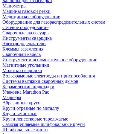
Баллоны для газосварки
Манометры
Машины газовой резки
Медицинское оборудование
Оборудование для газораспределительных систем
Сетевое оборудование
Сварочные аксессуары
Инструменты сварщика
Электрододержатели
Клеммы заземления
Сварочный кабель
Инструмент и вспомогательное оборудование
Магнитные угольники
Молотки сварщика
Вольфрамовые электроды и приспособления
Системы вытяжки сварочных дымов
Керамические подкладки
Упаковка Marathon Pac
Маркеры
Абразивные круги
Круги отрезные по металлу
Круги зачистные
Круги лепестковые тарельчатые
Самозацепляемые шлифовальные круги
Шлифовальные листы