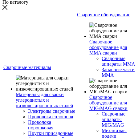
По каталогу
Сварочное оборудование
Сварочное
оборудование для
MMA сварки
Сварочные
аппараты MMA
Сварочные материалы
Запасные части
MMA
Материалы для сварки
Сварочное
углеродистых и
оборудование для
низколегированных сталей
MIG/MAG сварки
Электроды сварочные
Сварочные
Проволока сплошная
аппараты
Проволока
MIG/MAG
порошковая
Механизмы
Прутки присадочные
подачи