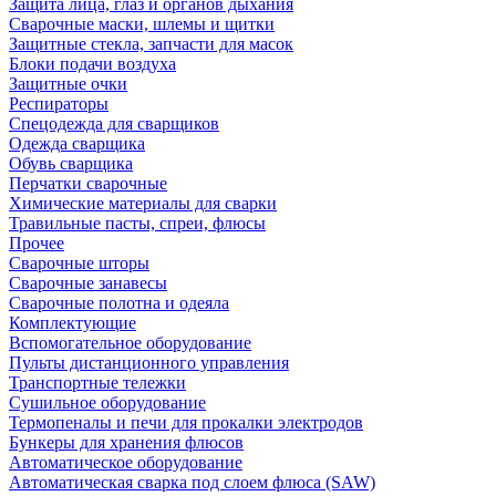
Защита лица, глаз и органов дыхания
Сварочные маски, шлемы и щитки
Защитные стекла, запчасти для масок
Блоки подачи воздуха
Защитные очки
Респираторы
Спецодежда для сварщиков
Одежда сварщика
Обувь сварщика
Перчатки сварочные
Химические материалы для сварки
Травильные пасты, спреи, флюсы
Прочее
Сварочные шторы
Сварочные занавесы
Сварочные полотна и одеяла
Комплектующие
Вспомогательное оборудование
Пульты дистанционного управления
Транспортные тележки
Сушильное оборудование
Термопеналы и печи для прокалки электродов
Бункеры для хранения флюсов
Автоматическое оборудование
Автоматическая сварка под слоем флюса (SAW)