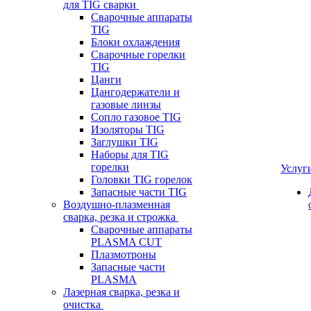
для TIG сварки
Сварочные аппараты
TIG
Блоки охлаждения
Сварочные горелки
TIG
Цанги
Цангодержатели и
газовые линзы
Сопло газовое TIG
Изоляторы TIG
Заглушки TIG
Наборы для TIG
горелки
Услуг
Головки TIG горелок
Запасные части TIG
Воздушно-плазменная
сварка, резка и строжка
Сварочные аппараты
PLASMA CUT
Плазмотроны
Запасные части
PLASMA
Лазерная сварка, резка и
очистка