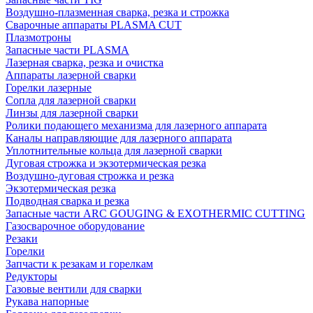
Воздушно-плазменная сварка, резка и строжка
Сварочные аппараты PLASMA CUT
Плазмотроны
Запасные части PLASMA
Лазерная сварка, резка и очистка
Аппараты лазерной сварки
Горелки лазерные
Сопла для лазерной сварки
Линзы для лазерной сварки
Ролики подающего механизма для лазерного аппарата
Каналы направляющие для лазерного аппарата
Уплотнительные кольца для лазерной сварки
Дуговая строжка и экзотермическая резка
Воздушно-дуговая строжка и резка
Экзотермическая резка
Подводная сварка и резка
Запасные части ARC GOUGING & EXOTHERMIC CUTTING
Газосварочное оборудование
Резаки
Горелки
Запчасти к резакам и горелкам
Редукторы
Газовые вентили для сварки
Рукава напорные