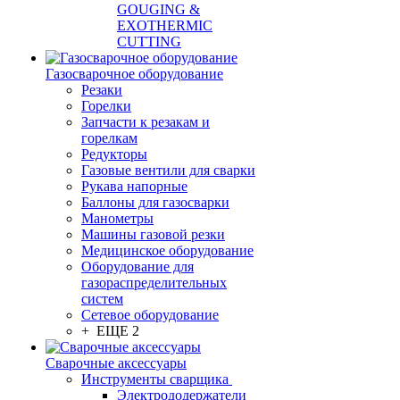
GOUGING &
EXOTHERMIC
CUTTING
Газосварочное оборудование
Резаки
Горелки
Запчасти к резакам и
горелкам
Редукторы
Газовые вентили для сварки
Рукава напорные
Баллоны для газосварки
Манометры
Машины газовой резки
Медицинское оборудование
Оборудование для
газораспределительных
систем
Сетевое оборудование
+ ЕЩЕ 2
Сварочные аксессуары
Инструменты сварщика
Электрододержатели