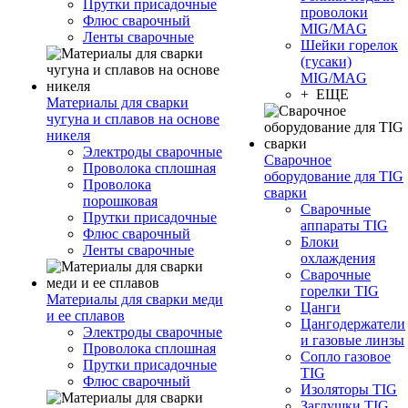
Прутки присадочные
проволоки
Флюс сварочный
MIG/MAG
Ленты сварочные
Шейки горелок
(гусаки)
MIG/MAG
+ ЕЩЕ
Материалы для сварки
чугуна и сплавов на основе
никеля
Электроды сварочные
Сварочное
Проволока сплошная
оборудование для TIG
Проволока
сварки
порошковая
Сварочные
Прутки присадочные
аппараты TIG
Флюс сварочный
Блоки
Ленты сварочные
охлаждения
Сварочные
горелки TIG
Материалы для сварки меди
Цанги
и ее сплавов
Цангодержатели
Электроды сварочные
и газовые линзы
Проволока сплошная
Сопло газовое
Прутки присадочные
TIG
Флюс сварочный
Изоляторы TIG
Заглушки TIG