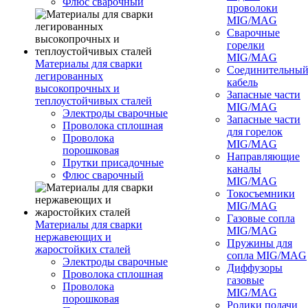
Флюс сварочный
проволоки
MIG/MAG
Сварочные
горелки
MIG/MAG
Материалы для сварки
Соединительны
легированных
кабель
высокопрочных и
Запасные части
теплоустойчивых сталей
MIG/MAG
Электроды сварочные
Запасные части
Проволока сплошная
для горелок
Проволока
MIG/MAG
порошковая
Направляющие
Прутки присадочные
каналы
Флюс сварочный
MIG/MAG
Токосъемники
MIG/MAG
Газовые сопла
Материалы для сварки
MIG/MAG
нержавеющих и
Пружины для
жаростойких сталей
сопла MIG/MAG
Электроды сварочные
Диффузоры
Проволока сплошная
газовые
Проволока
MIG/MAG
порошковая
Ролики подачи