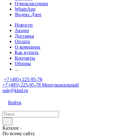
Одноклассники
WhatsApp
Яндекс.Дзен
Новости
Акции
Доставка
Оплата
О компании
Как купить
Контакты
Обзоры
...
+7 (495) 225-95-78
+7 (495) 225-95-78
Многоканальный
sale@ktnd.ru
Войти
Каталог
По всему сайту