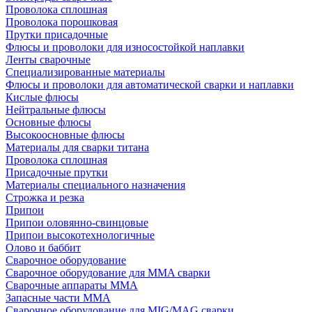
Проволока сплошная
Проволока порошковая
Прутки присадочные
Флюсы и проволоки для износостойкой наплавки
Ленты сварочные
Специализированные материалы
Флюсы и проволоки для автоматической сварки и наплавки
Кислые флюсы
Нейтральные флюсы
Основные флюсы
Высокоосновные флюсы
Материалы для сварки титана
Проволока сплошная
Присадочные прутки
Материалы специального назначения
Строжка и резка
Припои
Припои оловянно-свинцовые
Припои высокотехнологичные
Олово и баббит
Сварочное оборудование
Сварочное оборудование для MMA сварки
Сварочные аппараты MMA
Запасные части MMA
Сварочное оборудование для MIG/MAG сварки