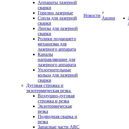
Аппараты лазерной
сварки
Горелки лазерные
Новости
Сопла для лазерной
Акции
сварки
Линзы для лазерной
сварки
Ролики подающего
механизма для
лазерного аппарата
Каналы
направляющие для
лазерного аппарата
Уплотнительные
кольца для лазерной
сварки
Дуговая строжка и
экзотермическая резка
Воздушно-дуговая
строжка и резка
Экзотермическая
резка
Подводная сварка и
резка
Запасные части ARC