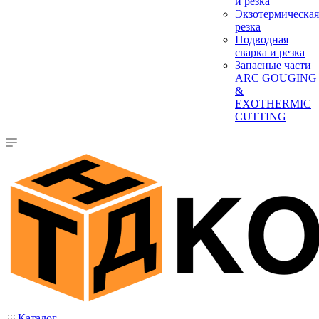
и резка
Экзотермическая
резка
Подводная
сварка и резка
Запасные части
ARC GOUGING
&
EXOTHERMIC
CUTTING
Каталог