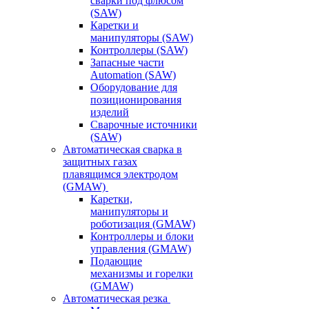
сварки под флюсом
(SAW)
Каретки и
манипуляторы (SAW)
Контроллеры (SAW)
Запасные части
Automation (SAW)
Оборудование для
позиционирования
изделий
Сварочные источники
(SAW)
Автоматическая сварка в
защитных газах
плавящимся электродом
(GMAW)
Каретки,
манипуляторы и
роботизация (GMAW)
Контроллеры и блоки
управления (GMAW)
Подающие
механизмы и горелки
(GMAW)
Автоматическая резка