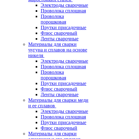
Электроды сварочные
Проволока сплошная
Проволока
порошковая
Прутки присадочные
Флюс сварочный
Ленты сварочные
Материалы для сварки
чугуна и сплавов на основе
никеля
Электроды сварочные
Проволока сплошная
Проволока
порошковая
Прутки присадочные
Флюс сварочный
Ленты сварочные
Материалы для сварки меди
и ее сплавов
Электроды сварочные
Проволока сплошная
Прутки присадочные
Флюс сварочный
Материалы для сварки