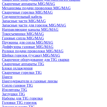
Сварочные аппараты MIG/MAG
Механизмы подачи проволоки MIG/MAG
Сварочные горелки MIG/MAG
Соединительный кабель
Запасные части MIG/MAG
Запасные части для горелок MIG/MAG
Направляющие каналы MIG/MAG
Токосъемники MIG/MAG
Газовые сопла MIG/MAG
Пружины для сопла MIG/MAG
Диффузоры газовые MIG/MAG
Ролики подачи проволоки MIG/MAG
Шейки горелок (гусаки) MIG/MAG
Сварочное оборудование для TIG сварки
Сварочные аппараты TIG
Блоки охлаждения
Сварочные горелки TIG
Цанги
Цангодержатели и газовые линзы
Сопло газовое TIG
Изоляторы TIG
Заглушки TIG
Наборы для TIG горелки
Головки TIG горелок
Запасные части TIG