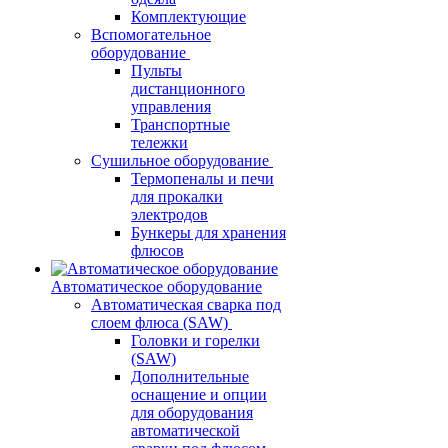
Комплектующие
Вспомогательное
оборудование
Пульты
дистанционного
управления
Транспортные
тележки
Сушильное оборудование
Термопеналы и печи
для прокалки
электродов
Бункеры для хранения
флюсов
Автоматическое оборудование
Автоматическая сварка под
слоем флюса (SAW)
Головки и горелки
(SAW)
Дополнительные
оснащение и опции
для оборудования
автоматической