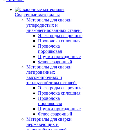
Сварочные материалы
Материалы для сварки
углеродистых и
низколегированных сталей
Электроды сварочные
Проволока сплошная
Проволока
порошковая
Прутки присадочные
Флюс сварочный
Материалы для сварки
легированных
высокопрочных и
теплоустойчивых сталей
Электроды сварочные
Проволока сплошная
Проволока
порошковая
Прутки присадочные
Флюс сварочный
Материалы для сварки
нержавеющих и
жаростойких сталей