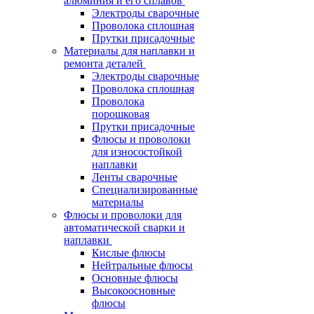
алюминия и его сплавов
Электроды сварочные
Проволока сплошная
Прутки присадочные
Материалы для наплавки и
ремонта деталей
Электроды сварочные
Проволока сплошная
Проволока
порошковая
Прутки присадочные
Флюсы и проволоки
для износостойкой
наплавки
Ленты сварочные
Специализированные
материалы
Флюсы и проволоки для
автоматической сварки и
наплавки
Кислые флюсы
Нейтральные флюсы
Основные флюсы
Высокоосновные
флюсы