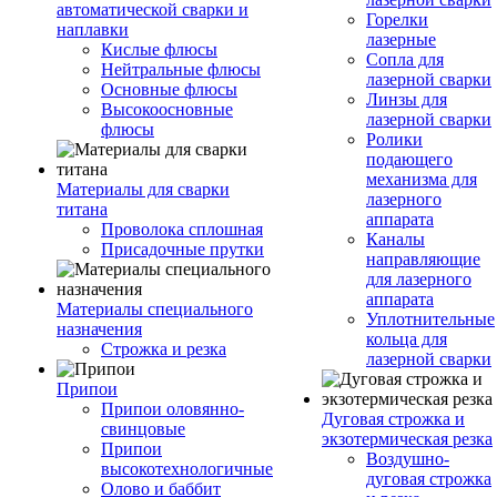
автоматической сварки и
Горелки
наплавки
лазерные
Кислые флюсы
Сопла для
Нейтральные флюсы
лазерной сварки
Основные флюсы
Линзы для
Высокоосновные
лазерной сварки
флюсы
Ролики
подающего
механизма для
Материалы для сварки
лазерного
титана
аппарата
Проволока сплошная
Каналы
Присадочные прутки
направляющие
для лазерного
аппарата
Материалы специального
Уплотнительные
назначения
кольца для
Строжка и резка
лазерной сварки
Припои
Припои оловянно-
Дуговая строжка и
свинцовые
экзотермическая резка
Припои
Воздушно-
высокотехнологичные
дуговая строжка
Олово и баббит