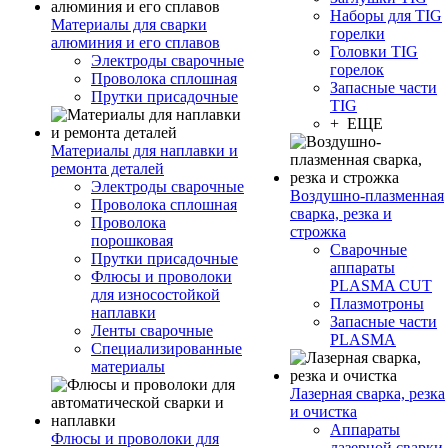
Наборы для TIG
Материалы для сварки
горелки
алюминия и его сплавов
Головки TIG
Электроды сварочные
горелок
Проволока сплошная
Запасные части
Прутки присадочные
TIG
+ ЕЩЕ
Материалы для наплавки и
ремонта деталей
Электроды сварочные
Воздушно-плазменная
Проволока сплошная
сварка, резка и
Проволока
строжка
порошковая
Сварочные
Прутки присадочные
аппараты
Флюсы и проволоки
PLASMA CUT
для износостойкой
Плазмотроны
наплавки
Запасные части
Ленты сварочные
PLASMA
Специализированные
материалы
Лазерная сварка, резка
и очистка
Аппараты
Флюсы и проволоки для
лазерной сварки