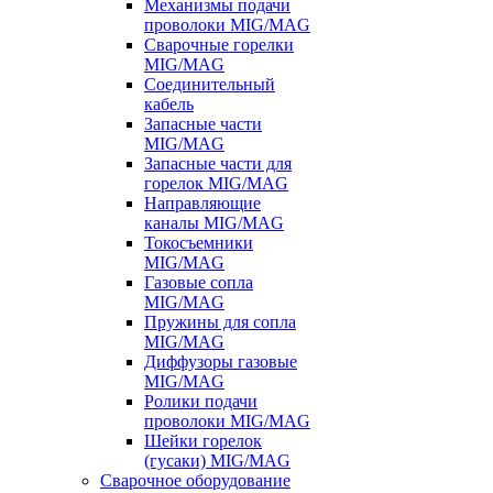
Механизмы подачи
проволоки MIG/MAG
Сварочные горелки
MIG/MAG
Соединительный
кабель
Запасные части
MIG/MAG
Запасные части для
горелок MIG/MAG
Направляющие
каналы MIG/MAG
Токосъемники
MIG/MAG
Газовые сопла
MIG/MAG
Пружины для сопла
MIG/MAG
Диффузоры газовые
MIG/MAG
Ролики подачи
проволоки MIG/MAG
Шейки горелок
(гусаки) MIG/MAG
Сварочное оборудование