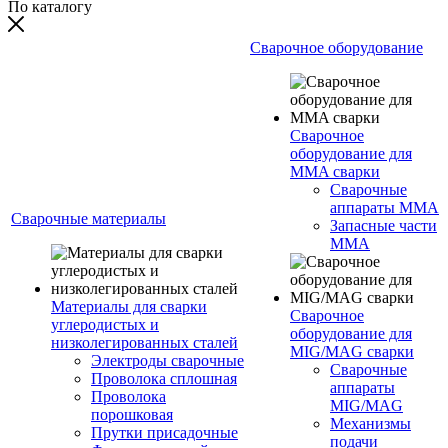
По каталогу
Сварочное оборудование
Сварочное
оборудование для
MMA сварки
Сварочные
аппараты MMA
Сварочные материалы
Запасные части
MMA
Материалы для сварки
Сварочное
углеродистых и
оборудование для
низколегированных сталей
MIG/MAG сварки
Электроды сварочные
Сварочные
Проволока сплошная
аппараты
Проволока
MIG/MAG
порошковая
Механизмы
Прутки присадочные
подачи