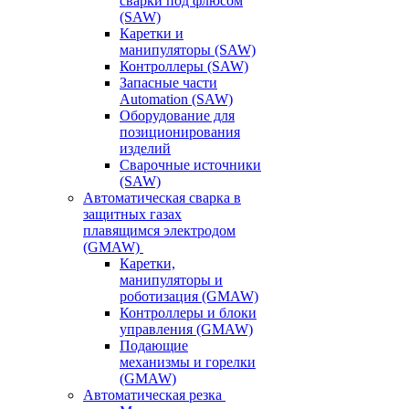
сварки под флюсом
(SAW)
Каретки и
манипуляторы (SAW)
Контроллеры (SAW)
Запасные части
Automation (SAW)
Оборудование для
позиционирования
изделий
Сварочные источники
(SAW)
Автоматическая сварка в
защитных газах
плавящимся электродом
(GMAW)
Каретки,
манипуляторы и
роботизация (GMAW)
Контроллеры и блоки
управления (GMAW)
Подающие
механизмы и горелки
(GMAW)
Автоматическая резка