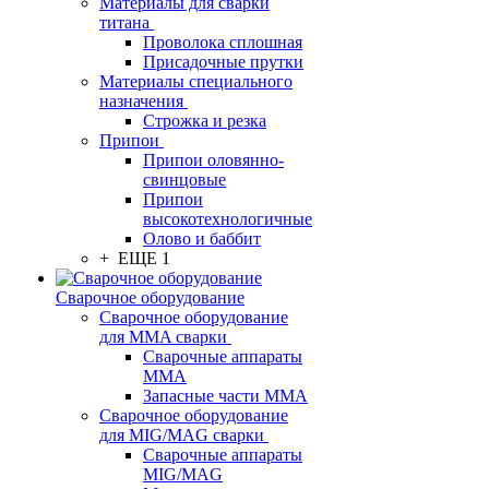
Материалы для сварки
титана
Проволока сплошная
Присадочные прутки
Материалы специального
назначения
Строжка и резка
Припои
Припои оловянно-
свинцовые
Припои
высокотехнологичные
Олово и баббит
+ ЕЩЕ 1
Сварочное оборудование
Сварочное оборудование
для MMA сварки
Сварочные аппараты
MMA
Запасные части MMA
Сварочное оборудование
для MIG/MAG сварки
Сварочные аппараты
MIG/MAG