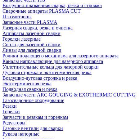
Воздушно-плазменная сварка, резка и строжка
Сварочные аппараты PLASMA CUT
Плазмотроны
Запасные части PLASMA
Лазерная сварка, резка и очистка
Аппараты лазерной сварки
Горелки лазерные
Сопла для лазерной сварки
Линзы для лазерной сварки
Ролики подающего механизма для лазерного аппарата
Каналы направляющие для лазерного аппарата
Уплотнительные кольца для лазерной сварки
Дуговая строжка и экзотермическая резка
Воздушно-дуговая строжка и резка
Экзотермическая резка
Подводная сварка и резка
Запасные части ARC GOUGING & EXOTHERMIC CUTTING
Газосварочное оборудование
Резаки
Горелки
Запчасти к резакам и горелкам
Редукторы
Газовые вентили для сварки
Рукава напорные