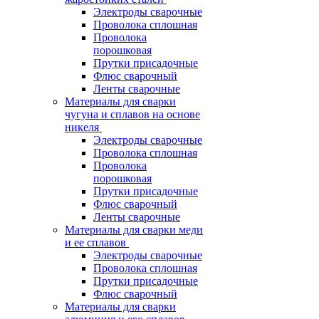
Электроды сварочные
Проволока сплошная
Проволока
порошковая
Прутки присадочные
Флюс сварочный
Ленты сварочные
Материалы для сварки
чугуна и сплавов на основе
никеля
Электроды сварочные
Проволока сплошная
Проволока
порошковая
Прутки присадочные
Флюс сварочный
Ленты сварочные
Материалы для сварки меди
и ее сплавов
Электроды сварочные
Проволока сплошная
Прутки присадочные
Флюс сварочный
Материалы для сварки