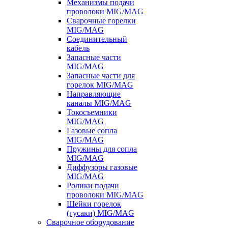
Механизмы подачи
проволоки MIG/MAG
Сварочные горелки
MIG/MAG
Соединительный
кабель
Запасные части
MIG/MAG
Запасные части для
горелок MIG/MAG
Направляющие
каналы MIG/MAG
Токосъемники
MIG/MAG
Газовые сопла
MIG/MAG
Пружины для сопла
MIG/MAG
Диффузоры газовые
MIG/MAG
Ролики подачи
проволоки MIG/MAG
Шейки горелок
(гусаки) MIG/MAG
Сварочное оборудование