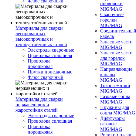
Флюс сварочный
проволоки
MIG/MAG
Сварочные
горелки
MIG/MAG
Материалы для сварки
Соединительны
легированных
кабель
высокопрочных и
Запасные части
теплоустойчивых сталей
MIG/MAG
Электроды сварочные
Запасные части
Проволока сплошная
для горелок
Проволока
MIG/MAG
порошковая
Направляющие
Прутки присадочные
каналы
Флюс сварочный
MIG/MAG
Токосъемники
MIG/MAG
Газовые сопла
Материалы для сварки
MIG/MAG
нержавеющих и
Пружины для
жаростойких сталей
сопла MIG/MAG
Электроды сварочные
Диффузоры
Проволока сплошная
газовые
Проволока
MIG/MAG
порошковая
Ролики подачи