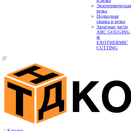
и резка
Экзотермическая
резка
Подводная
сварка и резка
Запасные части
ARC GOUGING
&
EXOTHERMIC
CUTTING
Каталог