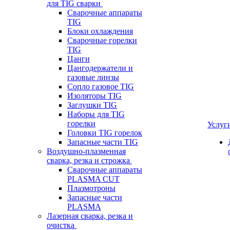
для TIG сварки
Сварочные аппараты
TIG
Блоки охлаждения
Сварочные горелки
TIG
Цанги
Цангодержатели и
газовые линзы
Сопло газовое TIG
Изоляторы TIG
Заглушки TIG
Наборы для TIG
горелки
Услуг
Головки TIG горелок
Запасные части TIG
Воздушно-плазменная
сварка, резка и строжка
Сварочные аппараты
PLASMA CUT
Плазмотроны
Запасные части
PLASMA
Лазерная сварка, резка и
очистка