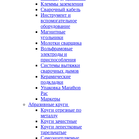
Клеммы заземления
Сварочный кабель
Инструмент и
вспомогательное
оборудование
Магнитные
угольники
Молотки сварщика
Вольфрамовые
электроды и
приспособления
Системы вытяжки
сварочных дымов
Керамические
подкладки
Упаковка Marathon
Pac
Маркеры
Абразивные круги
Круги отрезные по
металлу
Круги зачистные
Круги лепестковые
тарельчатые
Самозацепляемые