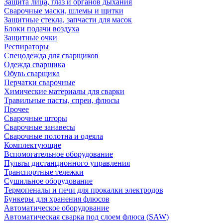
Защита лица, глаз и органов дыхания
Сварочные маски, шлемы и щитки
Защитные стекла, запчасти для масок
Блоки подачи воздуха
Защитные очки
Респираторы
Спецодежда для сварщиков
Одежда сварщика
Обувь сварщика
Перчатки сварочные
Химические материалы для сварки
Травильные пасты, спреи, флюсы
Прочее
Сварочные шторы
Сварочные занавесы
Сварочные полотна и одеяла
Комплектующие
Вспомогательное оборудование
Пульты дистанционного управления
Транспортные тележки
Сушильное оборудование
Термопеналы и печи для прокалки электродов
Бункеры для хранения флюсов
Автоматическое оборудование
Автоматическая сварка под слоем флюса (SAW)