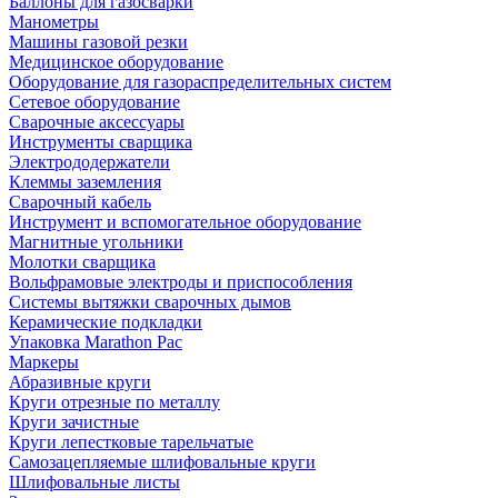
Баллоны для газосварки
Манометры
Машины газовой резки
Медицинское оборудование
Оборудование для газораспределительных систем
Сетевое оборудование
Сварочные аксессуары
Инструменты сварщика
Электрододержатели
Клеммы заземления
Сварочный кабель
Инструмент и вспомогательное оборудование
Магнитные угольники
Молотки сварщика
Вольфрамовые электроды и приспособления
Системы вытяжки сварочных дымов
Керамические подкладки
Упаковка Marathon Pac
Маркеры
Абразивные круги
Круги отрезные по металлу
Круги зачистные
Круги лепестковые тарельчатые
Самозацепляемые шлифовальные круги
Шлифовальные листы