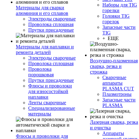
Наборы для TIG
Материалы для сварки
горелки
алюминия и его сплавов
Головки TIG
Электроды сварочные
горелок
Проволока сплошная
Запасные части
Прутки присадочные
TIG
+ ЕЩЕ
Материалы для наплавки и
ремонта деталей
Электроды сварочные
Воздушно-плазменная
Проволока сплошная
сварка, резка и
Проволока
строжка
порошковая
Сварочные
Прутки присадочные
аппараты
Флюсы и проволоки
PLASMA CUT
для износостойкой
Плазмотроны
наплавки
Запасные части
Ленты сварочные
PLASMA
Специализированные
материалы
Лазерная сварка, резка
и очистка
Аппараты
Флюсы и проволоки для
лазерной сварки