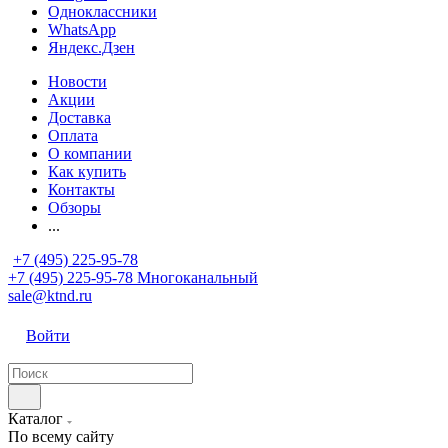
Одноклассники
WhatsApp
Яндекс.Дзен
Новости
Акции
Доставка
Оплата
О компании
Как купить
Контакты
Обзоры
...
+7 (495) 225-95-78
+7 (495) 225-95-78
Многоканальный
sale@ktnd.ru
Войти
Каталог
По всему сайту