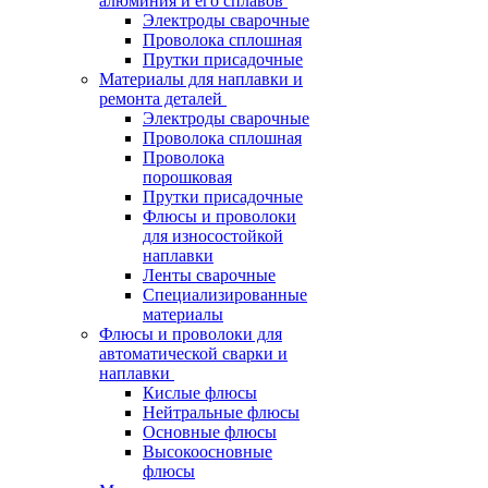
алюминия и его сплавов
Электроды сварочные
Проволока сплошная
Прутки присадочные
Материалы для наплавки и
ремонта деталей
Электроды сварочные
Проволока сплошная
Проволока
порошковая
Прутки присадочные
Флюсы и проволоки
для износостойкой
наплавки
Ленты сварочные
Специализированные
материалы
Флюсы и проволоки для
автоматической сварки и
наплавки
Кислые флюсы
Нейтральные флюсы
Основные флюсы
Высокоосновные
флюсы