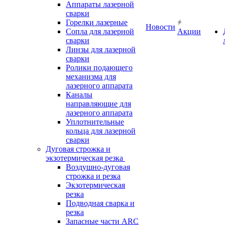
Аппараты лазерной
сварки
Горелки лазерные
Новости
Сопла для лазерной
Акции
сварки
Линзы для лазерной
сварки
Ролики подающего
механизма для
лазерного аппарата
Каналы
направляющие для
лазерного аппарата
Уплотнительные
кольца для лазерной
сварки
Дуговая строжка и
экзотермическая резка
Воздушно-дуговая
строжка и резка
Экзотермическая
резка
Подводная сварка и
резка
Запасные части ARC