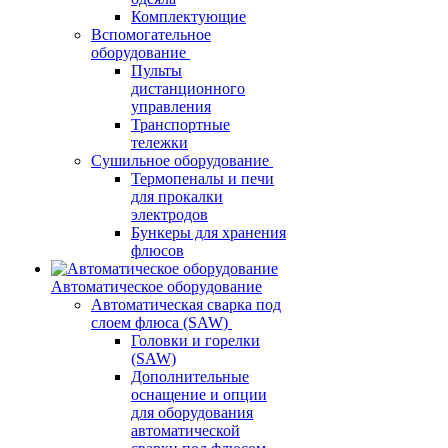
Комплектующие
Вспомогательное
оборудование
Пульты
дистанционного
управления
Транспортные
тележки
Сушильное оборудование
Термопеналы и печи
для прокалки
электродов
Бункеры для хранения
флюсов
Автоматическое оборудование
Автоматическая сварка под
слоем флюса (SAW)
Головки и горелки
(SAW)
Дополнительные
оснащение и опции
для оборудования
автоматической