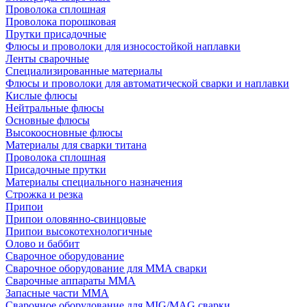
Проволока сплошная
Проволока порошковая
Прутки присадочные
Флюсы и проволоки для износостойкой наплавки
Ленты сварочные
Специализированные материалы
Флюсы и проволоки для автоматической сварки и наплавки
Кислые флюсы
Нейтральные флюсы
Основные флюсы
Высокоосновные флюсы
Материалы для сварки титана
Проволока сплошная
Присадочные прутки
Материалы специального назначения
Строжка и резка
Припои
Припои оловянно-свинцовые
Припои высокотехнологичные
Олово и баббит
Сварочное оборудование
Сварочное оборудование для MMA сварки
Сварочные аппараты MMA
Запасные части MMA
Сварочное оборудование для MIG/MAG сварки