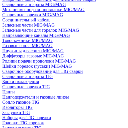
Сварочные аппараты MIG/MAG
Механизмы подачи проволоки MIG/MAG
Сварочные горелки MIG/MAG
Соединительный кабель
Запасные части MIG/MAG
Запасные части для горелок MIG/MAG
Направляющие каналы MIG/MAG
Токосъемники MIG/MAG
Газовые сопла MIG/MAG
Пружины для сопла MIG/MAG
Диффузоры газовые MIG/MAG
Ролики подачи проволоки MIG/MAG
Шейки горелок (гусаки) MIG/MAG
Сварочное оборудование для TIG сварки
Сварочные аппараты TIG
Блоки охлаждения
Сварочные горелки TIG
Цанги
Цангодержатели и газовые линзы
Сопло газовое TIG
Изоляторы TIG
Заглушки TIG
Наборы для TIG горелки
Головки TIG горелок
Запасные части TIG