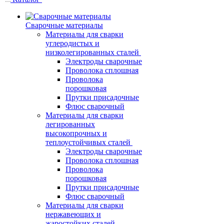
Сварочные материалы
Материалы для сварки
углеродистых и
низколегированных сталей
Электроды сварочные
Проволока сплошная
Проволока
порошковая
Прутки присадочные
Флюс сварочный
Материалы для сварки
легированных
высокопрочных и
теплоустойчивых сталей
Электроды сварочные
Проволока сплошная
Проволока
порошковая
Прутки присадочные
Флюс сварочный
Материалы для сварки
нержавеющих и
жаростойких сталей