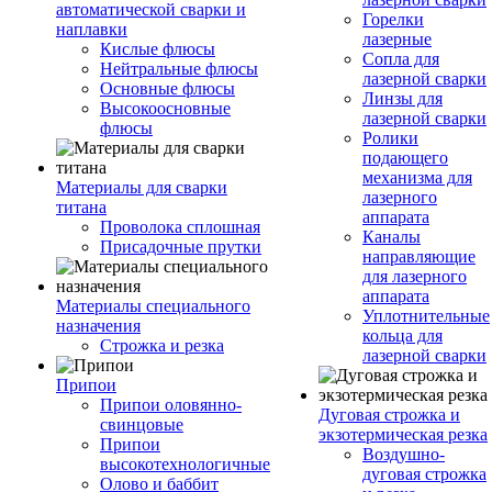
автоматической сварки и
Горелки
наплавки
лазерные
Кислые флюсы
Сопла для
Нейтральные флюсы
лазерной сварки
Основные флюсы
Линзы для
Высокоосновные
лазерной сварки
флюсы
Ролики
подающего
механизма для
Материалы для сварки
лазерного
титана
аппарата
Проволока сплошная
Каналы
Присадочные прутки
направляющие
для лазерного
аппарата
Материалы специального
Уплотнительные
назначения
кольца для
Строжка и резка
лазерной сварки
Припои
Припои оловянно-
Дуговая строжка и
свинцовые
экзотермическая резка
Припои
Воздушно-
высокотехнологичные
дуговая строжка
Олово и баббит