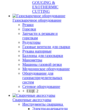
GOUGING &
EXOTHERMIC
CUTTING
Газосварочное оборудование
Резаки
Горелки
Запчасти к резакам и
горелкам
Редукторы
Газовые вентили для сварки
Рукава напорные
Баллоны для газосварки
Манометры
Машины газовой резки
Медицинское оборудование
Оборудование для
газораспределительных
систем
Сетевое оборудование
+ ЕЩЕ 2
Сварочные аксессуары
Инструменты сварщика
Электрододержатели