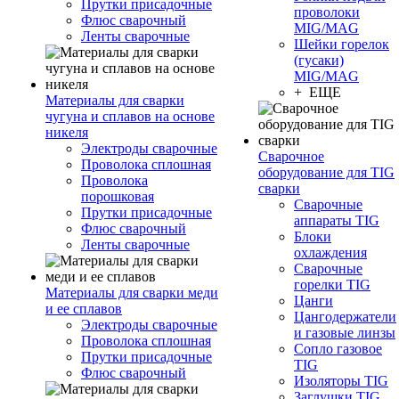
Прутки присадочные
проволоки
Флюс сварочный
MIG/MAG
Ленты сварочные
Шейки горелок
(гусаки)
MIG/MAG
+ ЕЩЕ
Материалы для сварки
чугуна и сплавов на основе
никеля
Электроды сварочные
Сварочное
Проволока сплошная
оборудование для TIG
Проволока
сварки
порошковая
Сварочные
Прутки присадочные
аппараты TIG
Флюс сварочный
Блоки
Ленты сварочные
охлаждения
Сварочные
горелки TIG
Материалы для сварки меди
Цанги
и ее сплавов
Цангодержатели
Электроды сварочные
и газовые линзы
Проволока сплошная
Сопло газовое
Прутки присадочные
TIG
Флюс сварочный
Изоляторы TIG
Заглушки TIG