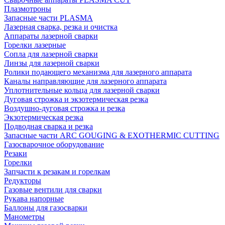
Плазмотроны
Запасные части PLASMA
Лазерная сварка, резка и очистка
Аппараты лазерной сварки
Горелки лазерные
Сопла для лазерной сварки
Линзы для лазерной сварки
Ролики подающего механизма для лазерного аппарата
Каналы направляющие для лазерного аппарата
Уплотнительные кольца для лазерной сварки
Дуговая строжка и экзотермическая резка
Воздушно-дуговая строжка и резка
Экзотермическая резка
Подводная сварка и резка
Запасные части ARC GOUGING & EXOTHERMIC CUTTING
Газосварочное оборудование
Резаки
Горелки
Запчасти к резакам и горелкам
Редукторы
Газовые вентили для сварки
Рукава напорные
Баллоны для газосварки
Манометры