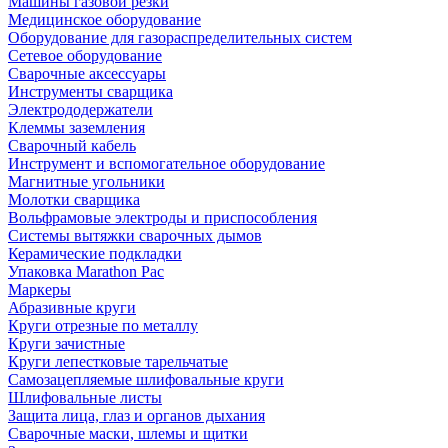
Машины газовой резки
Медицинское оборудование
Оборудование для газораспределительных систем
Сетевое оборудование
Сварочные аксессуары
Инструменты сварщика
Электрододержатели
Клеммы заземления
Сварочный кабель
Инструмент и вспомогательное оборудование
Магнитные угольники
Молотки сварщика
Вольфрамовые электроды и приспособления
Системы вытяжки сварочных дымов
Керамические подкладки
Упаковка Marathon Pac
Маркеры
Абразивные круги
Круги отрезные по металлу
Круги зачистные
Круги лепестковые тарельчатые
Самозацепляемые шлифовальные круги
Шлифовальные листы
Защита лица, глаз и органов дыхания
Сварочные маски, шлемы и щитки