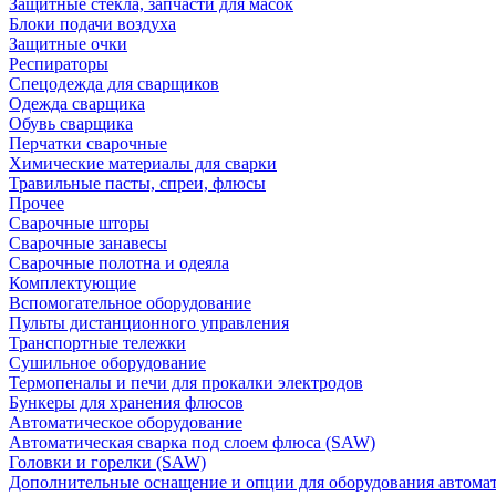
Защитные стекла, запчасти для масок
Блоки подачи воздуха
Защитные очки
Респираторы
Спецодежда для сварщиков
Одежда сварщика
Обувь сварщика
Перчатки сварочные
Химические материалы для сварки
Травильные пасты, спреи, флюсы
Прочее
Сварочные шторы
Сварочные занавесы
Сварочные полотна и одеяла
Комплектующие
Вспомогательное оборудование
Пульты дистанционного управления
Транспортные тележки
Сушильное оборудование
Термопеналы и печи для прокалки электродов
Бункеры для хранения флюсов
Автоматическое оборудование
Автоматическая сварка под слоем флюса (SAW)
Головки и горелки (SAW)
Дополнительные оснащение и опции для оборудования автома