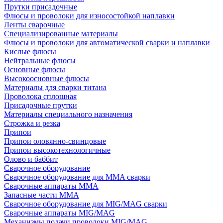
Прутки присадочные
Флюсы и проволоки для износостойкой наплавки
Ленты сварочные
Специализированные материалы
Флюсы и проволоки для автоматической сварки и наплавки
Кислые флюсы
Нейтральные флюсы
Основные флюсы
Высокоосновные флюсы
Материалы для сварки титана
Проволока сплошная
Присадочные прутки
Материалы специального назначения
Строжка и резка
Припои
Припои оловянно-свинцовые
Припои высокотехнологичные
Олово и баббит
Сварочное оборудование
Сварочное оборудование для MMA сварки
Сварочные аппараты MMA
Запасные части MMA
Сварочное оборудование для MIG/MAG сварки
Сварочные аппараты MIG/MAG
Механизмы подачи проволоки MIG/MAG