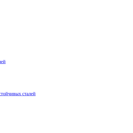
лей
стойчивых сталей