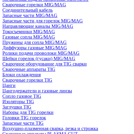
Сварочные горелки MIG/MAG
Соединительный кабель
Запасные части MIG/MAG
Запасные части для горелок MIG/MAG
Направляющие каналы MIG/MAG
Токосъемники MIG/MAG
Газовые сопла MIG/MAG
Пружины для сопла MIG/MAG
Диффузоры газовые MIG/MAG
Ролики подачи проволоки MIG/MAG
Шейки горелок (гусаки) MIG/MAG
Сварочное оборудование для TIG сварки
Сварочные аппараты TIG
Блоки охлаждения
Сварочные горелки TIG
Цанги
Цангодержатели и газовые линзы
Сопло газовое TIG
Изоляторы TIG
Заглушки TIG
Наборы для TIG горелки
Головки TIG горелок
Запасные части TIG
Воздушно-плазменная сварка, резка и строжка
Сварочные аппараты PLASMA CUT