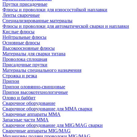
Прутки присадочные
Флюсы и проволоки для износостойкой наплавки
Ленты сварочные
Специализированные материалы
Флюсы и проволоки для автоматической сварки и наплавки
Кислые флюсы
Нейтральные флюсы
Основные флюсы
Высокоосновные флюсы
Материалы для сварки титана
Проволока сплошная
Присадочные прутки
Материалы специального назначения
Строжка и резка
Припои
Припои оловянно-свинцовые
Припои высокотехнологичные
Олово и баббит
Сварочное оборудование
Сварочное оборудование для MMA сварки
Сварочные аппараты MMA
Запасные части MMA
Сварочное оборудование для MIG/MAG сварки
Сварочные аппараты MIG/MAG
Механизмы подачи проволоки MIG/MAG