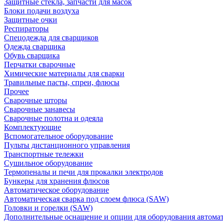
Защитные стекла, запчасти для масок
Блоки подачи воздуха
Защитные очки
Респираторы
Спецодежда для сварщиков
Одежда сварщика
Обувь сварщика
Перчатки сварочные
Химические материалы для сварки
Травильные пасты, спреи, флюсы
Прочее
Сварочные шторы
Сварочные занавесы
Сварочные полотна и одеяла
Комплектующие
Вспомогательное оборудование
Пульты дистанционного управления
Транспортные тележки
Сушильное оборудование
Термопеналы и печи для прокалки электродов
Бункеры для хранения флюсов
Автоматическое оборудование
Автоматическая сварка под слоем флюса (SAW)
Головки и горелки (SAW)
Дополнительные оснащение и опции для оборудования автома