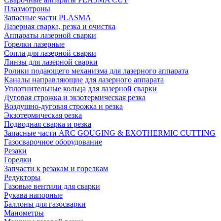
Плазмотроны
Запасные части PLASMA
Лазерная сварка, резка и очистка
Аппараты лазерной сварки
Горелки лазерные
Сопла для лазерной сварки
Линзы для лазерной сварки
Ролики подающего механизма для лазерного аппарата
Каналы направляющие для лазерного аппарата
Уплотнительные кольца для лазерной сварки
Дуговая строжка и экзотермическая резка
Воздушно-дуговая строжка и резка
Экзотермическая резка
Подводная сварка и резка
Запасные части ARC GOUGING & EXOTHERMIC CUTTING
Газосварочное оборудование
Резаки
Горелки
Запчасти к резакам и горелкам
Редукторы
Газовые вентили для сварки
Рукава напорные
Баллоны для газосварки
Манометры