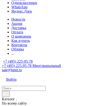
Одноклассники
WhatsApp
Яндекс.Дзен
Новости
Акции
Доставка
Оплата
О компании
Как купить
Контакты
Обзоры
...
+7 (495) 225-95-78
+7 (495) 225-95-78
Многоканальный
sale@ktnd.ru
Войти
Каталог
По всему сайту