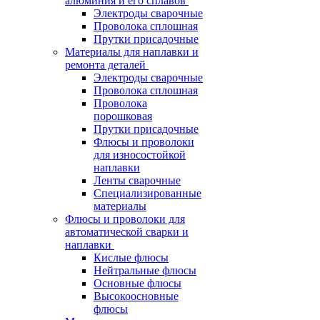
алюминия и его сплавов
Электроды сварочные
Проволока сплошная
Прутки присадочные
Материалы для наплавки и
ремонта деталей
Электроды сварочные
Проволока сплошная
Проволока
порошковая
Прутки присадочные
Флюсы и проволоки
для износостойкой
наплавки
Ленты сварочные
Специализированные
материалы
Флюсы и проволоки для
автоматической сварки и
наплавки
Кислые флюсы
Нейтральные флюсы
Основные флюсы
Высокоосновные
флюсы