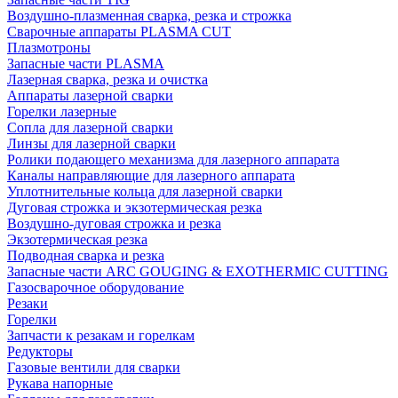
Воздушно-плазменная сварка, резка и строжка
Сварочные аппараты PLASMA CUT
Плазмотроны
Запасные части PLASMA
Лазерная сварка, резка и очистка
Аппараты лазерной сварки
Горелки лазерные
Сопла для лазерной сварки
Линзы для лазерной сварки
Ролики подающего механизма для лазерного аппарата
Каналы направляющие для лазерного аппарата
Уплотнительные кольца для лазерной сварки
Дуговая строжка и экзотермическая резка
Воздушно-дуговая строжка и резка
Экзотермическая резка
Подводная сварка и резка
Запасные части ARC GOUGING & EXOTHERMIC CUTTING
Газосварочное оборудование
Резаки
Горелки
Запчасти к резакам и горелкам
Редукторы
Газовые вентили для сварки
Рукава напорные