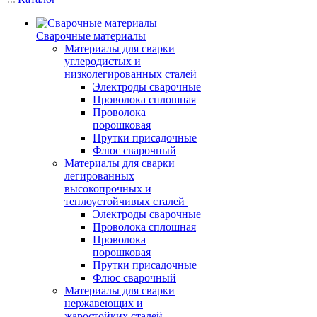
Сварочные материалы
Материалы для сварки
углеродистых и
низколегированных сталей
Электроды сварочные
Проволока сплошная
Проволока
порошковая
Прутки присадочные
Флюс сварочный
Материалы для сварки
легированных
высокопрочных и
теплоустойчивых сталей
Электроды сварочные
Проволока сплошная
Проволока
порошковая
Прутки присадочные
Флюс сварочный
Материалы для сварки
нержавеющих и
жаростойких сталей