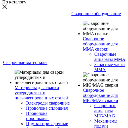
По каталогу
Сварочное оборудование
Сварочное
оборудование для
MMA сварки
Сварочные
аппараты MMA
Сварочные материалы
Запасные части
MMA
Материалы для сварки
Сварочное
углеродистых и
оборудование для
низколегированных сталей
MIG/MAG сварки
Электроды сварочные
Сварочные
Проволока сплошная
аппараты
Проволока
MIG/MAG
порошковая
Механизмы
Прутки присадочные
подачи