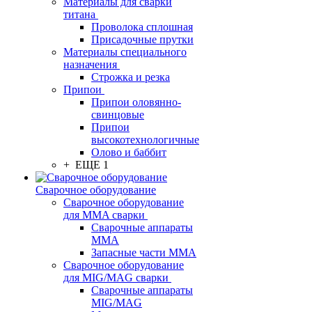
Материалы для сварки
титана
Проволока сплошная
Присадочные прутки
Материалы специального
назначения
Строжка и резка
Припои
Припои оловянно-
свинцовые
Припои
высокотехнологичные
Олово и баббит
+ ЕЩЕ 1
Сварочное оборудование
Сварочное оборудование
для MMA сварки
Сварочные аппараты
MMA
Запасные части MMA
Сварочное оборудование
для MIG/MAG сварки
Сварочные аппараты
MIG/MAG