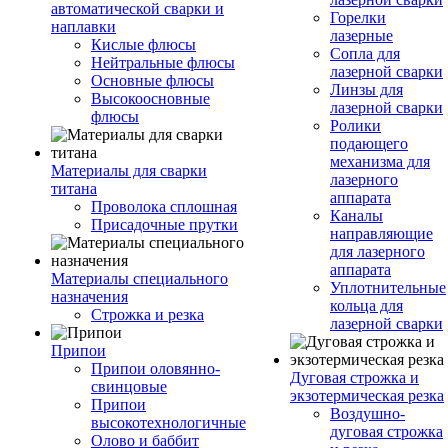
автоматической сварки и
Горелки
наплавки
лазерные
Кислые флюсы
Сопла для
Нейтральные флюсы
лазерной сварки
Основные флюсы
Линзы для
Высокоосновные
лазерной сварки
флюсы
Ролики
подающего
механизма для
Материалы для сварки
лазерного
титана
аппарата
Проволока сплошная
Каналы
Присадочные прутки
направляющие
для лазерного
аппарата
Материалы специального
Уплотнительные
назначения
кольца для
Строжка и резка
лазерной сварки
Припои
Припои оловянно-
Дуговая строжка и
свинцовые
экзотермическая резка
Припои
Воздушно-
высокотехнологичные
дуговая строжка
Олово и баббит