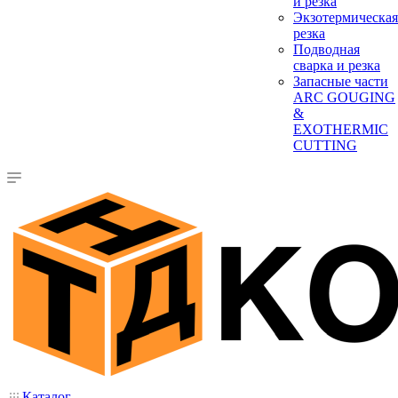
и резка
Экзотермическая
резка
Подводная
сварка и резка
Запасные части
ARC GOUGING
&
EXOTHERMIC
CUTTING
Каталог