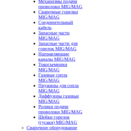
Механизмы подачи
проволоки MIG/MAG
Сварочные горелки
MIG/MAG
Соединительный
кабель
Запасные части
MIG/MAG
Запасные части для
горелок MIG/MAG
Направляющие
каналы MIG/MAG
Токосъемники
MIG/MAG
Газовые сопла
MIG/MAG
Пружины для сопла
MIG/MAG
Диффузоры газовые
MIG/MAG
Ролики подачи
проволоки MIG/MAG
Шейки горелок
(гусаки) MIG/MAG
Сварочное оборудование