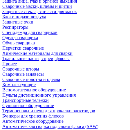
Защита лица, глаз и органов дыхания
Сварочные маски, шлемы и щитки
Защитные стекла, запчасти для масок
Блоки подачи воздуха
Защитные очки
Респираторы
Спецодежда для сварщиков
Одежда сварщика
Обувь сварщика
Перчатки сварочные
Химические материалы для сварки
Травильные пасты, спреи, флюсы
Прочее
Сварочные шторы
Сварочные занавесы
Сварочные полотна и одеяла
Комплектующие
Вспомогательное оборудование
Пульты дистанционного управления
Транспортные тележки
Сушильное оборудование
Термопеналы и печи для прокалки электродов
Бункеры для хранения флюсов
Автоматическое оборудование
Автоматическая сварка под слоем флюса (SAW)