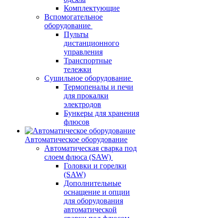
Комплектующие
Вспомогательное
оборудование
Пульты
дистанционного
управления
Транспортные
тележки
Сушильное оборудование
Термопеналы и печи
для прокалки
электродов
Бункеры для хранения
флюсов
Автоматическое оборудование
Автоматическая сварка под
слоем флюса (SAW)
Головки и горелки
(SAW)
Дополнительные
оснащение и опции
для оборудования
автоматической