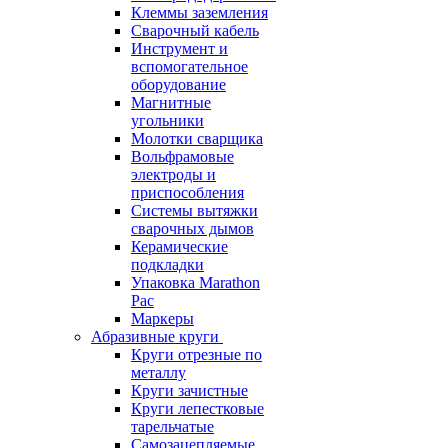
Клеммы заземления
Сварочный кабель
Инструмент и
вспомогательное
оборудование
Магнитные
угольники
Молотки сварщика
Вольфрамовые
электроды и
приспособления
Системы вытяжки
сварочных дымов
Керамические
подкладки
Упаковка Marathon
Pac
Маркеры
Абразивные круги
Круги отрезные по
металлу
Круги зачистные
Круги лепестковые
тарельчатые
Самозацепляемые