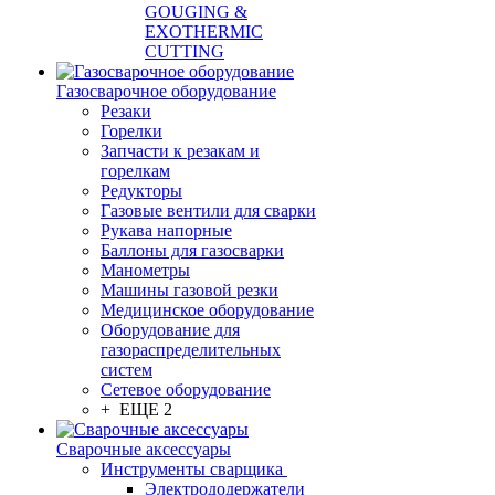
GOUGING &
EXOTHERMIC
CUTTING
Газосварочное оборудование
Резаки
Горелки
Запчасти к резакам и
горелкам
Редукторы
Газовые вентили для сварки
Рукава напорные
Баллоны для газосварки
Манометры
Машины газовой резки
Медицинское оборудование
Оборудование для
газораспределительных
систем
Сетевое оборудование
+ ЕЩЕ 2
Сварочные аксессуары
Инструменты сварщика
Электрододержатели