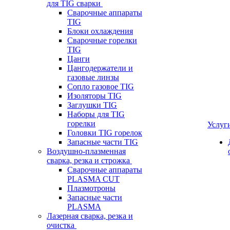
для TIG сварки
Сварочные аппараты
TIG
Блоки охлаждения
Сварочные горелки
TIG
Цанги
Цангодержатели и
газовые линзы
Сопло газовое TIG
Изоляторы TIG
Заглушки TIG
Наборы для TIG
горелки
Услуг
Головки TIG горелок
Запасные части TIG
Воздушно-плазменная
сварка, резка и строжка
Сварочные аппараты
PLASMA CUT
Плазмотроны
Запасные части
PLASMA
Лазерная сварка, резка и
очистка