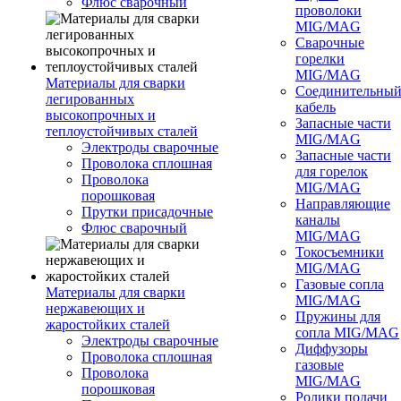
Флюс сварочный
проволоки
MIG/MAG
Сварочные
горелки
MIG/MAG
Материалы для сварки
Соединительны
легированных
кабель
высокопрочных и
Запасные части
теплоустойчивых сталей
MIG/MAG
Электроды сварочные
Запасные части
Проволока сплошная
для горелок
Проволока
MIG/MAG
порошковая
Направляющие
Прутки присадочные
каналы
Флюс сварочный
MIG/MAG
Токосъемники
MIG/MAG
Газовые сопла
Материалы для сварки
MIG/MAG
нержавеющих и
Пружины для
жаростойких сталей
сопла MIG/MAG
Электроды сварочные
Диффузоры
Проволока сплошная
газовые
Проволока
MIG/MAG
порошковая
Ролики подачи