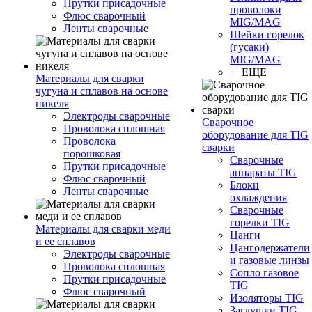
Прутки присадочные
проволоки
Флюс сварочный
MIG/MAG
Ленты сварочные
Шейки горелок
(гусаки)
MIG/MAG
+ ЕЩЕ
Материалы для сварки
чугуна и сплавов на основе
никеля
Электроды сварочные
Сварочное
Проволока сплошная
оборудование для TIG
Проволока
сварки
порошковая
Сварочные
Прутки присадочные
аппараты TIG
Флюс сварочный
Блоки
Ленты сварочные
охлаждения
Сварочные
горелки TIG
Материалы для сварки меди
Цанги
и ее сплавов
Цангодержатели
Электроды сварочные
и газовые линзы
Проволока сплошная
Сопло газовое
Прутки присадочные
TIG
Флюс сварочный
Изоляторы TIG
Заглушки TIG