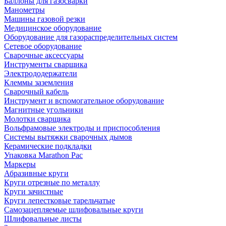
Баллоны для газосварки
Манометры
Машины газовой резки
Медицинское оборудование
Оборудование для газораспределительных систем
Сетевое оборудование
Сварочные аксессуары
Инструменты сварщика
Электрододержатели
Клеммы заземления
Сварочный кабель
Инструмент и вспомогательное оборудование
Магнитные угольники
Молотки сварщика
Вольфрамовые электроды и приспособления
Системы вытяжки сварочных дымов
Керамические подкладки
Упаковка Marathon Pac
Маркеры
Абразивные круги
Круги отрезные по металлу
Круги зачистные
Круги лепестковые тарельчатые
Самозацепляемые шлифовальные круги
Шлифовальные листы