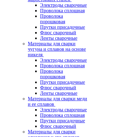
Электроды сварочные
Проволока сплошная
Проволока
порошковая
Прутки присадочные
Флюс сварочный
Ленты сварочные
Материалы для сварки
чугуна и сплавов на основе
никеля
Электроды сварочные
Проволока сплошная
Проволока
порошковая
Прутки присадочные
Флюс сварочный
Ленты сварочные
Материалы для сварки меди
и ее сплавов
Электроды сварочные
Проволока сплошная
Прутки присадочные
Флюс сварочный
Материалы для сварки