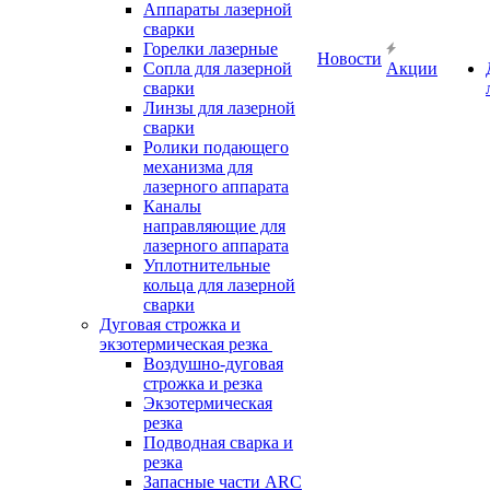
Аппараты лазерной
сварки
Горелки лазерные
Новости
Сопла для лазерной
Акции
сварки
Линзы для лазерной
сварки
Ролики подающего
механизма для
лазерного аппарата
Каналы
направляющие для
лазерного аппарата
Уплотнительные
кольца для лазерной
сварки
Дуговая строжка и
экзотермическая резка
Воздушно-дуговая
строжка и резка
Экзотермическая
резка
Подводная сварка и
резка
Запасные части ARC