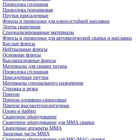
Проволока сплошная
Проволока порошковая
Прутки присадочные
Флюсы и проволоки для износостойкой наплавки
Ленты сварочные
Специализированные материалы
Флюсы и проволоки для автоматической сварки и наплавки
Кислые флюсы
Нейтральные флюсы
Основные флюсы
Высокоосновные флюсы
Материалы для сварки титана
Проволока сплошная
Присадочные прутки
Материалы специального назначения
Строжка и резка
Припои
Припои оловянно-свинцовые
Припои высокотехнологичные
Олово и баббит
Сварочное оборудование
Сварочное оборудование для MMA сварки
Сварочные аппараты MMA
Запасные части MMA
Сварочное оборудование для MIG/MAG сварки