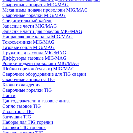
Сварочные аппараты MIG/MAG
Механизмы подачи проволоки MIG/MAG
Сварочные горелки MIG/MAG
Соединительный кабель
Запасные части MIG/MAG
Запасные части для горелок MIG/MAG
Направляющие каналы MIG/MAG
Токосъемники MIG/MAG
Газовые сопла MIG/MAG
Пружины для сопла MIG/MAG
Диффузоры газовые MIG/MAG
Ролики подачи проволоки MIG/MAG
Шейки горелок (гусаки) MIG/MAG
Сварочное оборудование для TIG сварки
Сварочные аппараты TIG
Блоки охлаждения
Сварочные горелки TIG
Цанги
Цангодержатели и газовые линзы
Сопло газовое TIG
Изоляторы TIG
Заглушки TIG
Наборы для TIG горелки
Головки TIG горелок
Запасные части TIG