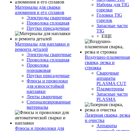
Наборы для TIG
Материалы для сварки
горелки
алюминия и его сплавов
Головки TIG
Электроды сварочные
горелок
Проволока сплошная
Запасные части
Прутки присадочные
TIG
+ ЕЩЕ
Материалы для наплавки и
ремонта деталей
Электроды сварочные
Воздушно-плазменная
Проволока сплошная
сварка, резка и
Проволока
строжка
порошковая
Сварочные
Прутки присадочные
аппараты
Флюсы и проволоки
PLASMA CUT
для износостойкой
Плазмотроны
наплавки
Запасные части
Ленты сварочные
PLASMA
Специализированные
материалы
Лазерная сварка, резка
и очистка
Аппараты
Флюсы и проволоки для
лазерной сварки