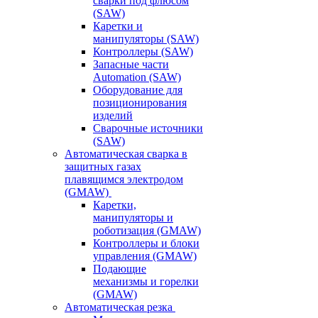
сварки под флюсом
(SAW)
Каретки и
манипуляторы (SAW)
Контроллеры (SAW)
Запасные части
Automation (SAW)
Оборудование для
позиционирования
изделий
Сварочные источники
(SAW)
Автоматическая сварка в
защитных газах
плавящимся электродом
(GMAW)
Каретки,
манипуляторы и
роботизация (GMAW)
Контроллеры и блоки
управления (GMAW)
Подающие
механизмы и горелки
(GMAW)
Автоматическая резка