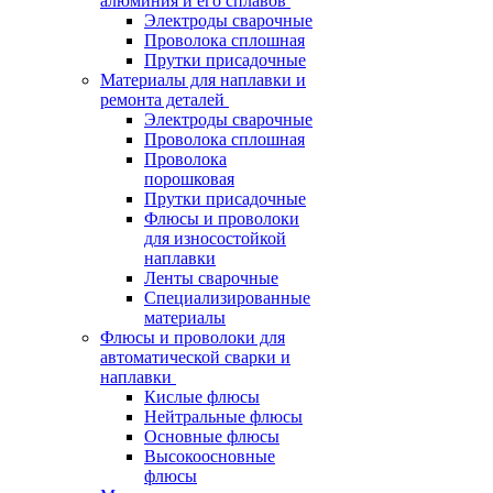
алюминия и его сплавов
Электроды сварочные
Проволока сплошная
Прутки присадочные
Материалы для наплавки и
ремонта деталей
Электроды сварочные
Проволока сплошная
Проволока
порошковая
Прутки присадочные
Флюсы и проволоки
для износостойкой
наплавки
Ленты сварочные
Специализированные
материалы
Флюсы и проволоки для
автоматической сварки и
наплавки
Кислые флюсы
Нейтральные флюсы
Основные флюсы
Высокоосновные
флюсы