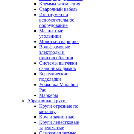
Клеммы заземления
Сварочный кабель
Инструмент и
вспомогательное
оборудование
Магнитные
угольники
Молотки сварщика
Вольфрамовые
электроды и
приспособления
Системы вытяжки
сварочных дымов
Керамические
подкладки
Упаковка Marathon
Pac
Маркеры
Абразивные круги
Круги отрезные по
металлу
Круги зачистные
Круги лепестковые
тарельчатые
Самозацепляемые