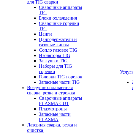
для TIG сварки
Сварочные аппараты
TIG
Блоки охлаждения
Сварочные горелки
TIG
Цанги
Цангодержатели и
газовые линзы
Сопло газовое TIG
Изоляторы TIG
Заглушки TIG
Наборы для TIG
горелки
Услуг
Головки TIG горелок
Запасные части TIG
Воздушно-плазменная
сварка, резка и строжка
Сварочные аппараты
PLASMA CUT
Плазмотроны
Запасные части
PLASMA
Лазерная сварка, резка и
очистка