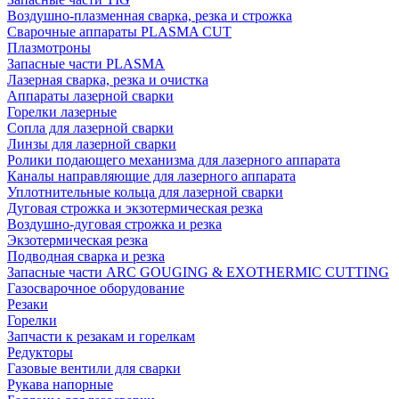
Воздушно-плазменная сварка, резка и строжка
Сварочные аппараты PLASMA CUT
Плазмотроны
Запасные части PLASMA
Лазерная сварка, резка и очистка
Аппараты лазерной сварки
Горелки лазерные
Сопла для лазерной сварки
Линзы для лазерной сварки
Ролики подающего механизма для лазерного аппарата
Каналы направляющие для лазерного аппарата
Уплотнительные кольца для лазерной сварки
Дуговая строжка и экзотермическая резка
Воздушно-дуговая строжка и резка
Экзотермическая резка
Подводная сварка и резка
Запасные части ARC GOUGING & EXOTHERMIC CUTTING
Газосварочное оборудование
Резаки
Горелки
Запчасти к резакам и горелкам
Редукторы
Газовые вентили для сварки
Рукава напорные