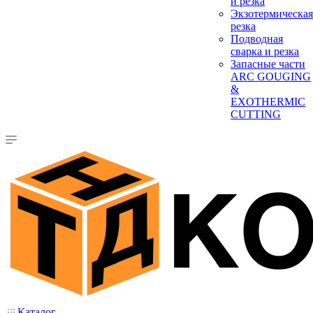
и резка
Экзотермическая
резка
Подводная
сварка и резка
Запасные части
ARC GOUGING
&
EXOTHERMIC
CUTTING
Каталог