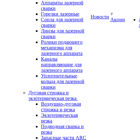
Аппараты лазерной
сварки
Горелки лазерные
Новости
Сопла для лазерной
Акции
сварки
Линзы для лазерной
сварки
Ролики подающего
механизма для
лазерного аппарата
Каналы
направляющие для
лазерного аппарата
Уплотнительные
кольца для лазерной
сварки
Дуговая строжка и
экзотермическая резка
Воздушно-дуговая
строжка и резка
Экзотермическая
резка
Подводная сварка и
резка
Запасные части ARC