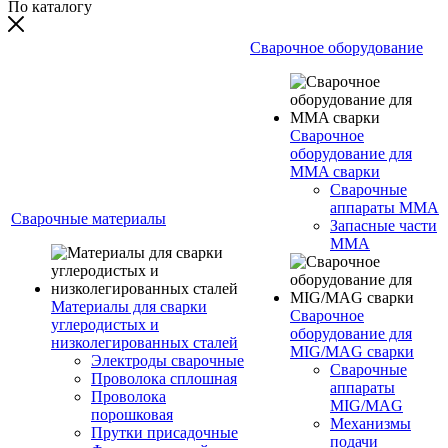
По каталогу
Сварочное оборудование
Сварочное
оборудование для
MMA сварки
Сварочные
аппараты MMA
Сварочные материалы
Запасные части
MMA
Материалы для сварки
Сварочное
углеродистых и
оборудование для
низколегированных сталей
MIG/MAG сварки
Электроды сварочные
Сварочные
Проволока сплошная
аппараты
Проволока
MIG/MAG
порошковая
Механизмы
Прутки присадочные
подачи