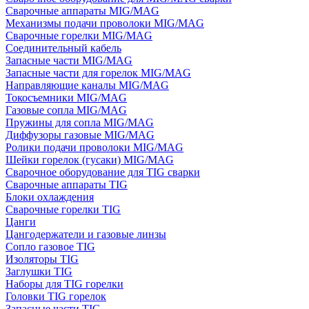
Сварочные аппараты MIG/MAG
Механизмы подачи проволоки MIG/MAG
Сварочные горелки MIG/MAG
Соединительный кабель
Запасные части MIG/MAG
Запасные части для горелок MIG/MAG
Направляющие каналы MIG/MAG
Токосъемники MIG/MAG
Газовые сопла MIG/MAG
Пружины для сопла MIG/MAG
Диффузоры газовые MIG/MAG
Ролики подачи проволоки MIG/MAG
Шейки горелок (гусаки) MIG/MAG
Сварочное оборудование для TIG сварки
Сварочные аппараты TIG
Блоки охлаждения
Сварочные горелки TIG
Цанги
Цангодержатели и газовые линзы
Сопло газовое TIG
Изоляторы TIG
Заглушки TIG
Наборы для TIG горелки
Головки TIG горелок
Запасные части TIG