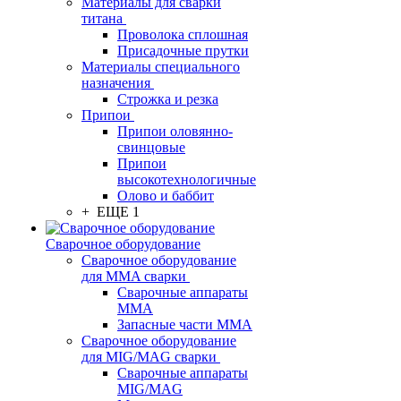
Материалы для сварки
титана
Проволока сплошная
Присадочные прутки
Материалы специального
назначения
Строжка и резка
Припои
Припои оловянно-
свинцовые
Припои
высокотехнологичные
Олово и баббит
+ ЕЩЕ 1
Сварочное оборудование
Сварочное оборудование
для MMA сварки
Сварочные аппараты
MMA
Запасные части MMA
Сварочное оборудование
для MIG/MAG сварки
Сварочные аппараты
MIG/MAG