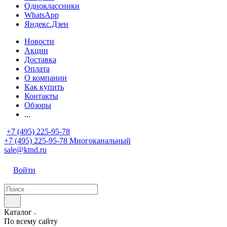
Одноклассники
WhatsApp
Яндекс.Дзен
Новости
Акции
Доставка
Оплата
О компании
Как купить
Контакты
Обзоры
...
+7 (495) 225-95-78
+7 (495) 225-95-78
Многоканальный
sale@ktnd.ru
Войти
Каталог
По всему сайту