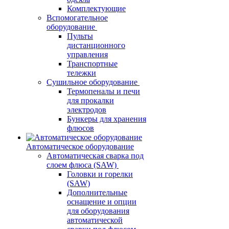
Комплектующие
Вспомогательное
оборудование
Пульты
дистанционного
управления
Транспортные
тележки
Сушильное оборудование
Термопеналы и печи
для прокалки
электродов
Бункеры для хранения
флюсов
Автоматическое оборудование
Автоматическая сварка под
слоем флюса (SAW)
Головки и горелки
(SAW)
Дополнительные
оснащение и опции
для оборудования
автоматической