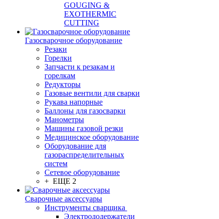
GOUGING &
EXOTHERMIC
CUTTING
Газосварочное оборудование
Резаки
Горелки
Запчасти к резакам и
горелкам
Редукторы
Газовые вентили для сварки
Рукава напорные
Баллоны для газосварки
Манометры
Машины газовой резки
Медицинское оборудование
Оборудование для
газораспределительных
систем
Сетевое оборудование
+ ЕЩЕ 2
Сварочные аксессуары
Инструменты сварщика
Электрододержатели