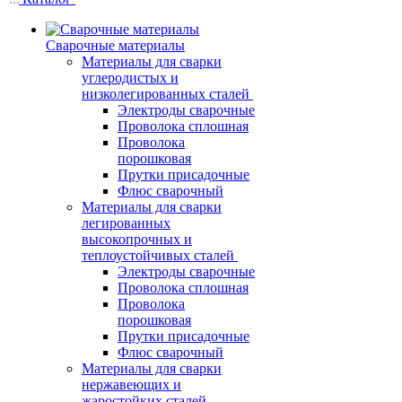
Сварочные материалы
Материалы для сварки
углеродистых и
низколегированных сталей
Электроды сварочные
Проволока сплошная
Проволока
порошковая
Прутки присадочные
Флюс сварочный
Материалы для сварки
легированных
высокопрочных и
теплоустойчивых сталей
Электроды сварочные
Проволока сплошная
Проволока
порошковая
Прутки присадочные
Флюс сварочный
Материалы для сварки
нержавеющих и
жаростойких сталей