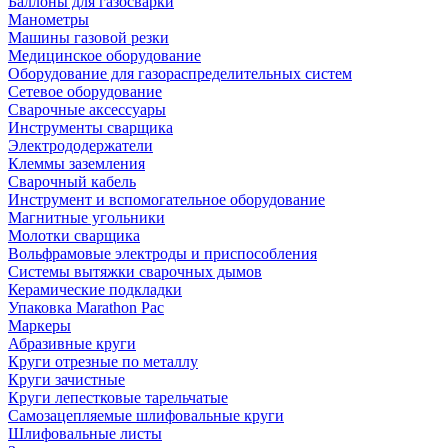
Баллоны для газосварки
Манометры
Машины газовой резки
Медицинское оборудование
Оборудование для газораспределительных систем
Сетевое оборудование
Сварочные аксессуары
Инструменты сварщика
Электрододержатели
Клеммы заземления
Сварочный кабель
Инструмент и вспомогательное оборудование
Магнитные угольники
Молотки сварщика
Вольфрамовые электроды и приспособления
Системы вытяжки сварочных дымов
Керамические подкладки
Упаковка Marathon Pac
Маркеры
Абразивные круги
Круги отрезные по металлу
Круги зачистные
Круги лепестковые тарельчатые
Самозацепляемые шлифовальные круги
Шлифовальные листы