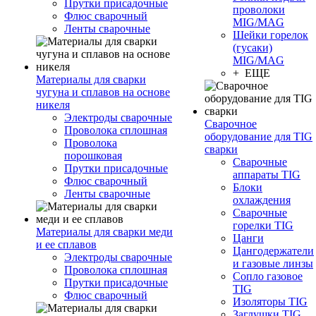
Прутки присадочные
проволоки
Флюс сварочный
MIG/MAG
Ленты сварочные
Шейки горелок
(гусаки)
MIG/MAG
+ ЕЩЕ
Материалы для сварки
чугуна и сплавов на основе
никеля
Электроды сварочные
Сварочное
Проволока сплошная
оборудование для TIG
Проволока
сварки
порошковая
Сварочные
Прутки присадочные
аппараты TIG
Флюс сварочный
Блоки
Ленты сварочные
охлаждения
Сварочные
горелки TIG
Материалы для сварки меди
Цанги
и ее сплавов
Цангодержатели
Электроды сварочные
и газовые линзы
Проволока сплошная
Сопло газовое
Прутки присадочные
TIG
Флюс сварочный
Изоляторы TIG
Заглушки TIG