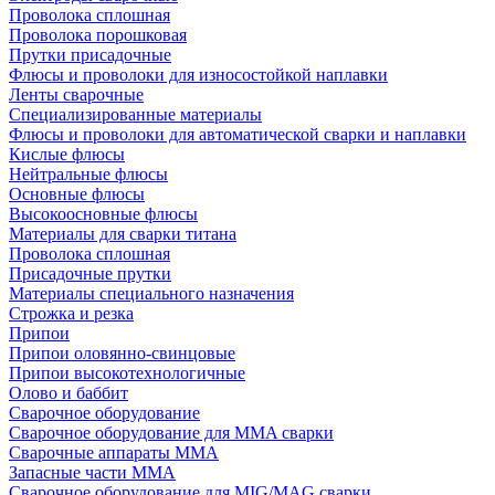
Проволока сплошная
Проволока порошковая
Прутки присадочные
Флюсы и проволоки для износостойкой наплавки
Ленты сварочные
Специализированные материалы
Флюсы и проволоки для автоматической сварки и наплавки
Кислые флюсы
Нейтральные флюсы
Основные флюсы
Высокоосновные флюсы
Материалы для сварки титана
Проволока сплошная
Присадочные прутки
Материалы специального назначения
Строжка и резка
Припои
Припои оловянно-свинцовые
Припои высокотехнологичные
Олово и баббит
Сварочное оборудование
Сварочное оборудование для MMA сварки
Сварочные аппараты MMA
Запасные части MMA
Сварочное оборудование для MIG/MAG сварки