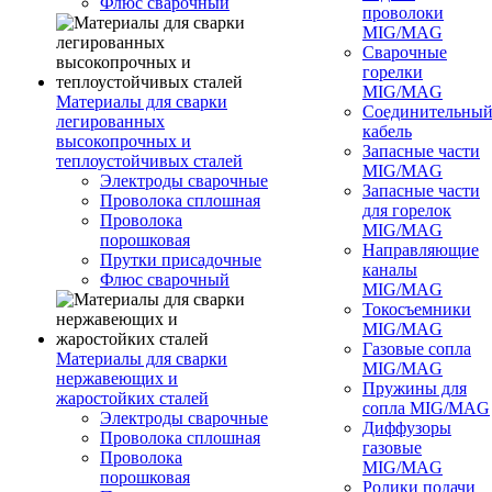
Флюс сварочный
проволоки
MIG/MAG
Сварочные
горелки
MIG/MAG
Материалы для сварки
Соединительны
легированных
кабель
высокопрочных и
Запасные части
теплоустойчивых сталей
MIG/MAG
Электроды сварочные
Запасные части
Проволока сплошная
для горелок
Проволока
MIG/MAG
порошковая
Направляющие
Прутки присадочные
каналы
Флюс сварочный
MIG/MAG
Токосъемники
MIG/MAG
Газовые сопла
Материалы для сварки
MIG/MAG
нержавеющих и
Пружины для
жаростойких сталей
сопла MIG/MAG
Электроды сварочные
Диффузоры
Проволока сплошная
газовые
Проволока
MIG/MAG
порошковая
Ролики подачи