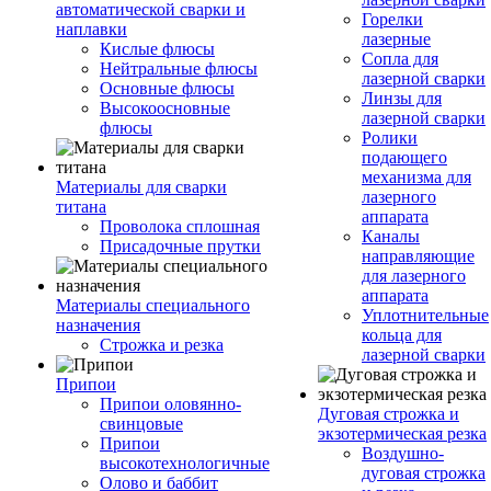
автоматической сварки и
Горелки
наплавки
лазерные
Кислые флюсы
Сопла для
Нейтральные флюсы
лазерной сварки
Основные флюсы
Линзы для
Высокоосновные
лазерной сварки
флюсы
Ролики
подающего
механизма для
Материалы для сварки
лазерного
титана
аппарата
Проволока сплошная
Каналы
Присадочные прутки
направляющие
для лазерного
аппарата
Материалы специального
Уплотнительные
назначения
кольца для
Строжка и резка
лазерной сварки
Припои
Припои оловянно-
Дуговая строжка и
свинцовые
экзотермическая резка
Припои
Воздушно-
высокотехнологичные
дуговая строжка
Олово и баббит