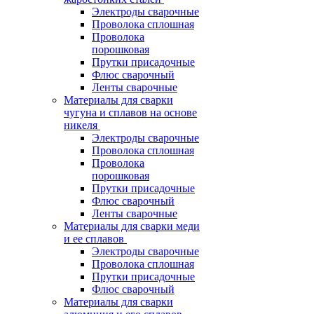
Электроды сварочные
Проволока сплошная
Проволока
порошковая
Прутки присадочные
Флюс сварочный
Ленты сварочные
Материалы для сварки
чугуна и сплавов на основе
никеля
Электроды сварочные
Проволока сплошная
Проволока
порошковая
Прутки присадочные
Флюс сварочный
Ленты сварочные
Материалы для сварки меди
и ее сплавов
Электроды сварочные
Проволока сплошная
Прутки присадочные
Флюс сварочный
Материалы для сварки