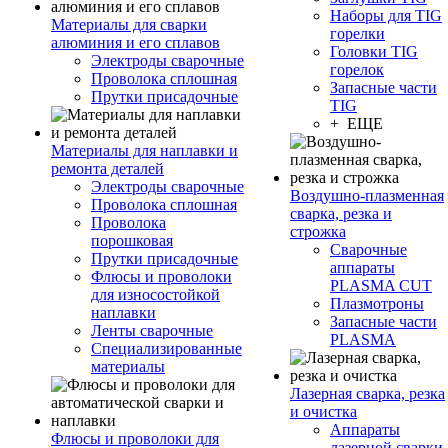
Наборы для TIG
Материалы для сварки
горелки
алюминия и его сплавов
Головки TIG
Электроды сварочные
горелок
Проволока сплошная
Запасные части
Прутки присадочные
TIG
+ ЕЩЕ
Материалы для наплавки и
ремонта деталей
Электроды сварочные
Воздушно-плазменная
Проволока сплошная
сварка, резка и
Проволока
строжка
порошковая
Сварочные
Прутки присадочные
аппараты
Флюсы и проволоки
PLASMA CUT
для износостойкой
Плазмотроны
наплавки
Запасные части
Ленты сварочные
PLASMA
Специализированные
материалы
Лазерная сварка, резка
и очистка
Аппараты
Флюсы и проволоки для
лазерной сварки