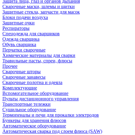
Защита лица, глаз и органов дыхания
Сварочные маски, шлемы и щитки
Защитные стекла, запчасти для масок
Блоки подачи воздуха
Защитные очки
Респираторы
Спецодежда для сварщиков
Одежда сварщика
Обувь сварщика
Перчатки сварочные
Химические материалы для сварки
Травильные пасты, спреи, флюсы
Прочее
Сварочные шторы
Сварочные занавесы
Сварочные полотна и одеяла
Комплектующие
Вспомогательное оборудование
Пульты дистанционного управления
Транспортные тележки
Сушильное оборудование
Термопеналы и печи для прокалки электродов
Бункеры для хранения флюсов
Автоматическое оборудование
Автоматическая сварка под слоем флюса (SAW)