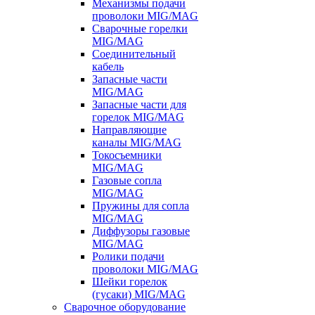
Механизмы подачи
проволоки MIG/MAG
Сварочные горелки
MIG/MAG
Соединительный
кабель
Запасные части
MIG/MAG
Запасные части для
горелок MIG/MAG
Направляющие
каналы MIG/MAG
Токосъемники
MIG/MAG
Газовые сопла
MIG/MAG
Пружины для сопла
MIG/MAG
Диффузоры газовые
MIG/MAG
Ролики подачи
проволоки MIG/MAG
Шейки горелок
(гусаки) MIG/MAG
Сварочное оборудование