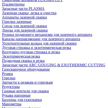
Плазмотроны
Запасные части PLASMA
Лазерная сварка, резка и очистка
Аппараты лазерной сварки
Горелки лазерные
Сопла для лазерной сварки
Линзы для лазерной сварки
Ролики подающего механизма для лазерного аппарата
Каналы направляющие для лазерного аппарата
Уплотнительные кольца для лазерной сварки
Дуговая строжка и экзотермическая резка
Воздушно-дуговая строжка и резка
Экзотермическая резка
Подводная сварка и резка
Запасные части ARC GOUGING & EXOTHERMIC CUTTING
Газосварочное оборудование
Резаки
Горелки
Запчасти к резакам и горелкам
Редукторы
Газовые вентили для сварки
Рукава напорные
Баллоны для газосварки
Манометры