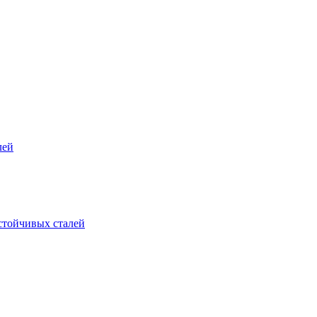
лей
стойчивых сталей