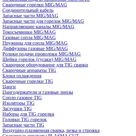
Сварочные горелки MIG/MAG
Соединительный кабель
Запасные части MIG/MAG
Запасные части для горелок MIG/MAG
Направляющие каналы MIG/MAG
Токосъемники MIG/MAG
Газовые сопла MIG/MAG
Пружины для сопла MIG/MAG
Диффузоры газовые MIG/MAG
Ролики подачи проволоки MIG/MAG
Шейки горелок (гусаки) MIG/MAG
Сварочное оборудование для TIG сварки
Сварочные аппараты TIG
Блоки охлаждения
Сварочные горелки TIG
Цанги
Цангодержатели и газовые линзы
Сопло газовое TIG
Изоляторы TIG
Заглушки TIG
Наборы для TIG горелки
Головки TIG горелок
Запасные части TIG
Воздушно-плазменная сварка, резка и строжка
Сварочные аппараты PLASMA CUT