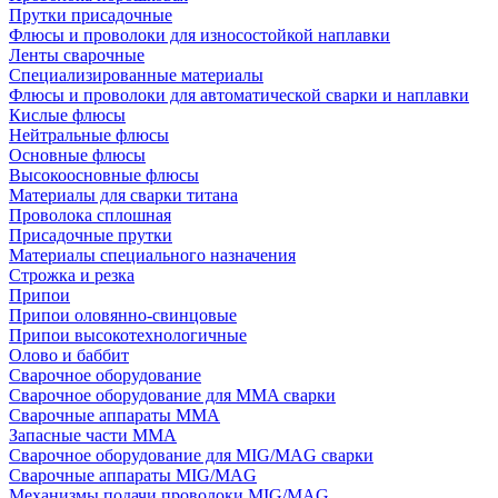
Прутки присадочные
Флюсы и проволоки для износостойкой наплавки
Ленты сварочные
Специализированные материалы
Флюсы и проволоки для автоматической сварки и наплавки
Кислые флюсы
Нейтральные флюсы
Основные флюсы
Высокоосновные флюсы
Материалы для сварки титана
Проволока сплошная
Присадочные прутки
Материалы специального назначения
Строжка и резка
Припои
Припои оловянно-свинцовые
Припои высокотехнологичные
Олово и баббит
Сварочное оборудование
Сварочное оборудование для MMA сварки
Сварочные аппараты MMA
Запасные части MMA
Сварочное оборудование для MIG/MAG сварки
Сварочные аппараты MIG/MAG
Механизмы подачи проволоки MIG/MAG