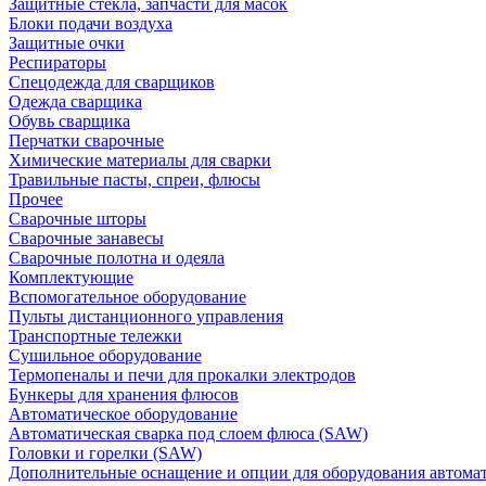
Защитные стекла, запчасти для масок
Блоки подачи воздуха
Защитные очки
Респираторы
Спецодежда для сварщиков
Одежда сварщика
Обувь сварщика
Перчатки сварочные
Химические материалы для сварки
Травильные пасты, спреи, флюсы
Прочее
Сварочные шторы
Сварочные занавесы
Сварочные полотна и одеяла
Комплектующие
Вспомогательное оборудование
Пульты дистанционного управления
Транспортные тележки
Сушильное оборудование
Термопеналы и печи для прокалки электродов
Бункеры для хранения флюсов
Автоматическое оборудование
Автоматическая сварка под слоем флюса (SAW)
Головки и горелки (SAW)
Дополнительные оснащение и опции для оборудования автома