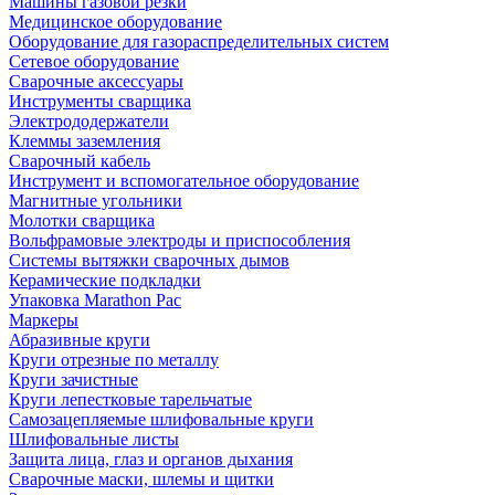
Машины газовой резки
Медицинское оборудование
Оборудование для газораспределительных систем
Сетевое оборудование
Сварочные аксессуары
Инструменты сварщика
Электрододержатели
Клеммы заземления
Сварочный кабель
Инструмент и вспомогательное оборудование
Магнитные угольники
Молотки сварщика
Вольфрамовые электроды и приспособления
Системы вытяжки сварочных дымов
Керамические подкладки
Упаковка Marathon Pac
Маркеры
Абразивные круги
Круги отрезные по металлу
Круги зачистные
Круги лепестковые тарельчатые
Самозацепляемые шлифовальные круги
Шлифовальные листы
Защита лица, глаз и органов дыхания
Сварочные маски, шлемы и щитки