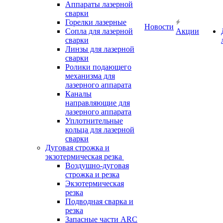
Аппараты лазерной
сварки
Горелки лазерные
Новости
Сопла для лазерной
Акции
сварки
Линзы для лазерной
сварки
Ролики подающего
механизма для
лазерного аппарата
Каналы
направляющие для
лазерного аппарата
Уплотнительные
кольца для лазерной
сварки
Дуговая строжка и
экзотермическая резка
Воздушно-дуговая
строжка и резка
Экзотермическая
резка
Подводная сварка и
резка
Запасные части ARC