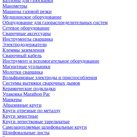
Баллоны для газосварки
Манометры
Машины газовой резки
Медицинское оборудование
Оборудование для газораспределительных систем
Сетевое оборудование
Сварочные аксессуары
Инструменты сварщика
Электрододержатели
Клеммы заземления
Сварочный кабель
Инструмент и вспомогательное оборудование
Магнитные угольники
Молотки сварщика
Вольфрамовые электроды и приспособления
Системы вытяжки сварочных дымов
Керамические подкладки
Упаковка Marathon Pac
Маркеры
Абразивные круги
Круги отрезные по металлу
Круги зачистные
Круги лепестковые тарельчатые
Самозацепляемые шлифовальные круги
Шлифовальные листы