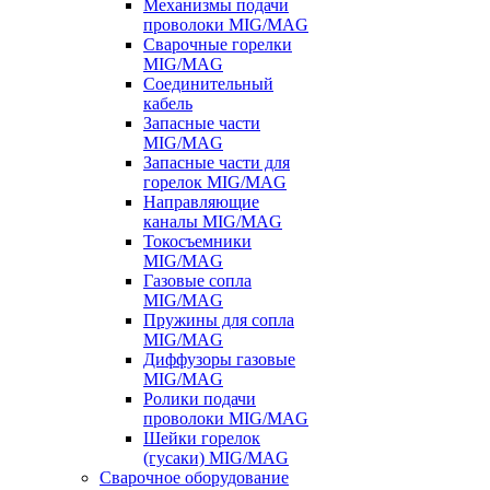
Механизмы подачи
проволоки MIG/MAG
Сварочные горелки
MIG/MAG
Соединительный
кабель
Запасные части
MIG/MAG
Запасные части для
горелок MIG/MAG
Направляющие
каналы MIG/MAG
Токосъемники
MIG/MAG
Газовые сопла
MIG/MAG
Пружины для сопла
MIG/MAG
Диффузоры газовые
MIG/MAG
Ролики подачи
проволоки MIG/MAG
Шейки горелок
(гусаки) MIG/MAG
Сварочное оборудование