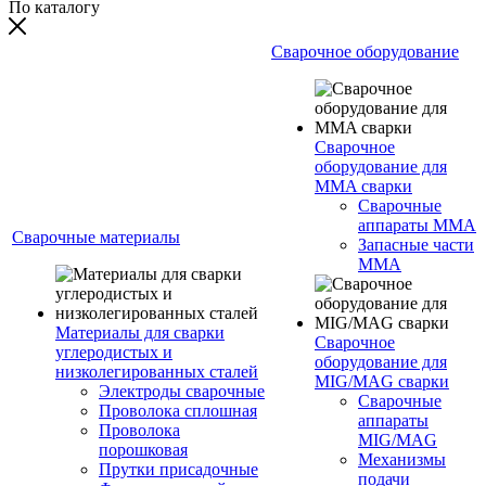
По каталогу
Сварочное оборудование
Сварочное
оборудование для
MMA сварки
Сварочные
аппараты MMA
Сварочные материалы
Запасные части
MMA
Материалы для сварки
Сварочное
углеродистых и
оборудование для
низколегированных сталей
MIG/MAG сварки
Электроды сварочные
Сварочные
Проволока сплошная
аппараты
Проволока
MIG/MAG
порошковая
Механизмы
Прутки присадочные
подачи