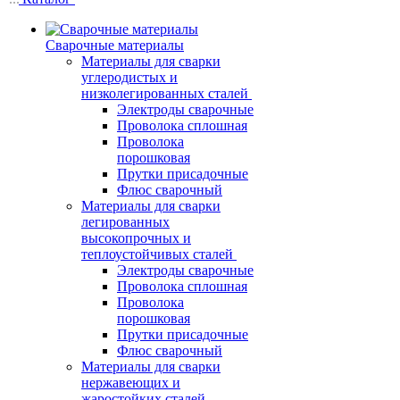
Сварочные материалы
Материалы для сварки
углеродистых и
низколегированных сталей
Электроды сварочные
Проволока сплошная
Проволока
порошковая
Прутки присадочные
Флюс сварочный
Материалы для сварки
легированных
высокопрочных и
теплоустойчивых сталей
Электроды сварочные
Проволока сплошная
Проволока
порошковая
Прутки присадочные
Флюс сварочный
Материалы для сварки
нержавеющих и
жаростойких сталей