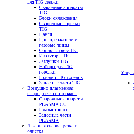
для TIG сварки
Сварочные аппараты
TIG
Блоки охлаждения
Сварочные горелки
TIG
Цанги
Цангодержатели и
газовые линзы
Сопло газовое TIG
Изоляторы TIG
Заглушки TIG
Наборы для TIG
горелки
Услуг
Головки TIG горелок
Запасные части TIG
Воздушно-плазменная
сварка, резка и строжка
Сварочные аппараты
PLASMA CUT
Плазмотроны
Запасные части
PLASMA
Лазерная сварка, резка и
очистка