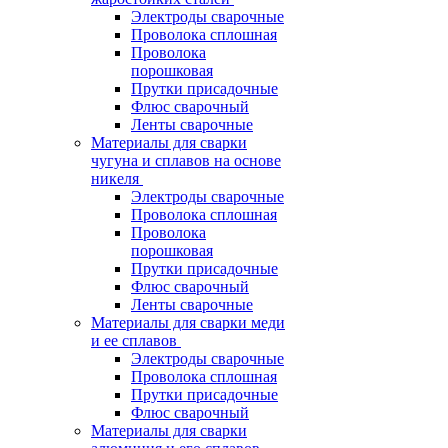
Электроды сварочные
Проволока сплошная
Проволока
порошковая
Прутки присадочные
Флюс сварочный
Ленты сварочные
Материалы для сварки
чугуна и сплавов на основе
никеля
Электроды сварочные
Проволока сплошная
Проволока
порошковая
Прутки присадочные
Флюс сварочный
Ленты сварочные
Материалы для сварки меди
и ее сплавов
Электроды сварочные
Проволока сплошная
Прутки присадочные
Флюс сварочный
Материалы для сварки