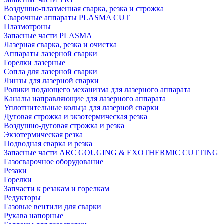
Воздушно-плазменная сварка, резка и строжка
Сварочные аппараты PLASMA CUT
Плазмотроны
Запасные части PLASMA
Лазерная сварка, резка и очистка
Аппараты лазерной сварки
Горелки лазерные
Сопла для лазерной сварки
Линзы для лазерной сварки
Ролики подающего механизма для лазерного аппарата
Каналы направляющие для лазерного аппарата
Уплотнительные кольца для лазерной сварки
Дуговая строжка и экзотермическая резка
Воздушно-дуговая строжка и резка
Экзотермическая резка
Подводная сварка и резка
Запасные части ARC GOUGING & EXOTHERMIC CUTTING
Газосварочное оборудование
Резаки
Горелки
Запчасти к резакам и горелкам
Редукторы
Газовые вентили для сварки
Рукава напорные