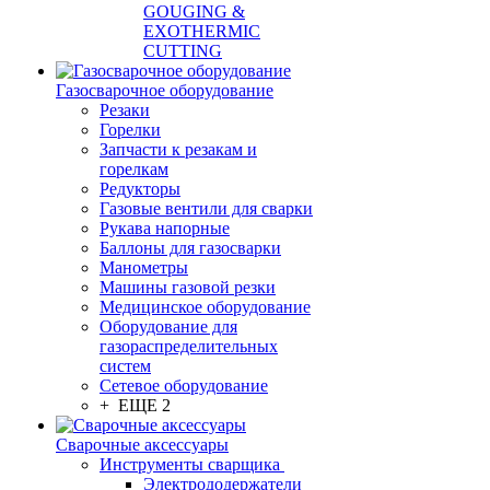
GOUGING &
EXOTHERMIC
CUTTING
Газосварочное оборудование
Резаки
Горелки
Запчасти к резакам и
горелкам
Редукторы
Газовые вентили для сварки
Рукава напорные
Баллоны для газосварки
Манометры
Машины газовой резки
Медицинское оборудование
Оборудование для
газораспределительных
систем
Сетевое оборудование
+ ЕЩЕ 2
Сварочные аксессуары
Инструменты сварщика
Электрододержатели