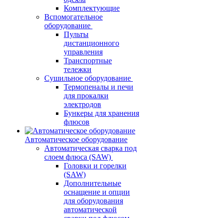
Комплектующие
Вспомогательное
оборудование
Пульты
дистанционного
управления
Транспортные
тележки
Сушильное оборудование
Термопеналы и печи
для прокалки
электродов
Бункеры для хранения
флюсов
Автоматическое оборудование
Автоматическая сварка под
слоем флюса (SAW)
Головки и горелки
(SAW)
Дополнительные
оснащение и опции
для оборудования
автоматической