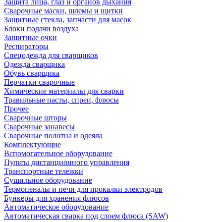
Защита лица, глаз и органов дыхания
Сварочные маски, шлемы и щитки
Защитные стекла, запчасти для масок
Блоки подачи воздуха
Защитные очки
Респираторы
Спецодежда для сварщиков
Одежда сварщика
Обувь сварщика
Перчатки сварочные
Химические материалы для сварки
Травильные пасты, спреи, флюсы
Прочее
Сварочные шторы
Сварочные занавесы
Сварочные полотна и одеяла
Комплектующие
Вспомогательное оборудование
Пульты дистанционного управления
Транспортные тележки
Сушильное оборудование
Термопеналы и печи для прокалки электродов
Бункеры для хранения флюсов
Автоматическое оборудование
Автоматическая сварка под слоем флюса (SAW)