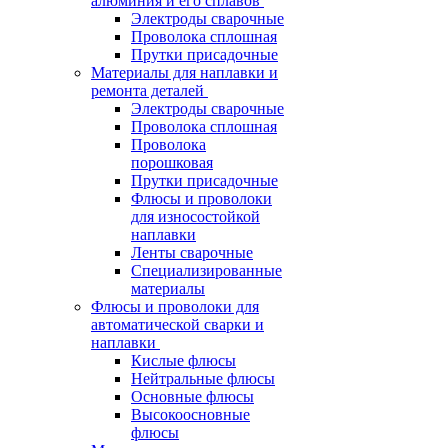
алюминия и его сплавов
Электроды сварочные
Проволока сплошная
Прутки присадочные
Материалы для наплавки и
ремонта деталей
Электроды сварочные
Проволока сплошная
Проволока
порошковая
Прутки присадочные
Флюсы и проволоки
для износостойкой
наплавки
Ленты сварочные
Специализированные
материалы
Флюсы и проволоки для
автоматической сварки и
наплавки
Кислые флюсы
Нейтральные флюсы
Основные флюсы
Высокоосновные
флюсы