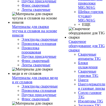
Прутки присадочные
проволоки
Флюс сварочный
MIG/MAG
Ленты сварочные
Шейки горелок
(гусаки)
MIG/MAG
+ ЕЩЕ
Материалы для сварки
чугуна и сплавов на основе
никеля
Электроды сварочные
Сварочное
Проволока сплошная
оборудование для TIG
Проволока
сварки
порошковая
Сварочные
Прутки присадочные
аппараты TIG
Флюс сварочный
Блоки
Ленты сварочные
охлаждения
Сварочные
горелки TIG
Материалы для сварки меди
Цанги
и ее сплавов
Цангодержатели
Электроды сварочные
и газовые линзы
Проволока сплошная
Сопло газовое
Прутки присадочные
TIG
Флюс сварочный
Изоляторы TIG
Заглушки TIG