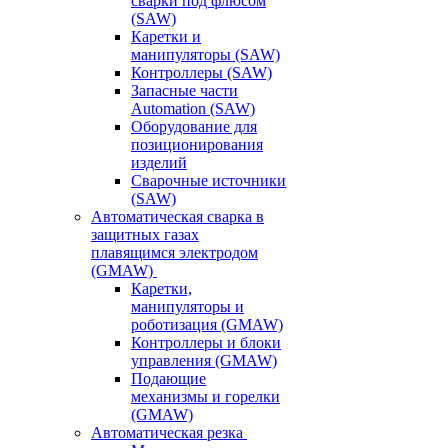
сварки под флюсом
(SAW)
Каретки и
манипуляторы (SAW)
Контроллеры (SAW)
Запасные части
Automation (SAW)
Оборудование для
позиционирования
изделий
Сварочные источники
(SAW)
Автоматическая сварка в
защитных газах
плавящимся электродом
(GMAW)
Каретки,
манипуляторы и
роботизация (GMAW)
Контроллеры и блоки
управления (GMAW)
Подающие
механизмы и горелки
(GMAW)
Автоматическая резка