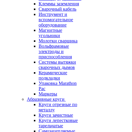
Клеммы заземления
Сварочный кабель
Инструмент и
вспомогательное
оборудование
Магнитные
угольники
Молотки сварщика
Вольфрамовые
электроды и
приспособления
Системы вытяжки
сварочных дымов
Керамические
подкладки
Упаковка Marathon
Pac
Маркеры
Абразивные круги
Круги отрезные по
металлу
Круги зачистные
Круги лепестковые
тарельчатые
Самозацепляемые