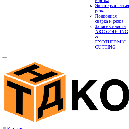
и резка
Экзотермическая
резка
Подводная
сварка и резка
Запасные части
ARC GOUGING
&
EXOTHERMIC
CUTTING
Каталог