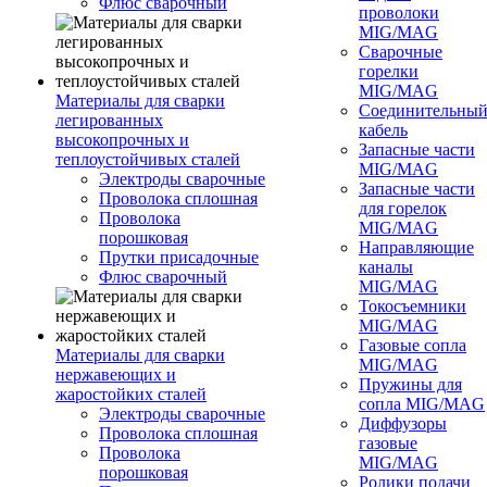
Флюс сварочный
проволоки
MIG/MAG
Сварочные
горелки
MIG/MAG
Материалы для сварки
Соединительны
легированных
кабель
высокопрочных и
Запасные части
теплоустойчивых сталей
MIG/MAG
Электроды сварочные
Запасные части
Проволока сплошная
для горелок
Проволока
MIG/MAG
порошковая
Направляющие
Прутки присадочные
каналы
Флюс сварочный
MIG/MAG
Токосъемники
MIG/MAG
Газовые сопла
Материалы для сварки
MIG/MAG
нержавеющих и
Пружины для
жаростойких сталей
сопла MIG/MAG
Электроды сварочные
Диффузоры
Проволока сплошная
газовые
Проволока
MIG/MAG
порошковая
Ролики подачи