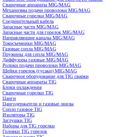
Сварочные аппараты MIG/MAG
Механизмы подачи проволоки MIG/MAG
Сварочные горелки MIG/MAG
Соединительный кабель
Запасные части MIG/MAG
Запасные части для горелок MIG/MAG
Направляющие каналы MIG/MAG
Токосъемники MIG/MAG
Газовые сопла MIG/MAG
Пружины для сопла MIG/MAG
Диффузоры газовые MIG/MAG
Ролики подачи проволоки MIG/MAG
Шейки горелок (гусаки) MIG/MAG
Сварочное оборудование для TIG сварки
Сварочные аппараты TIG
Блоки охлаждения
Сварочные горелки TIG
Цанги
Цангодержатели и газовые линзы
Сопло газовое TIG
Изоляторы TIG
Заглушки TIG
Наборы для TIG горелки
Головки TIG горелок
Запасные части TIG