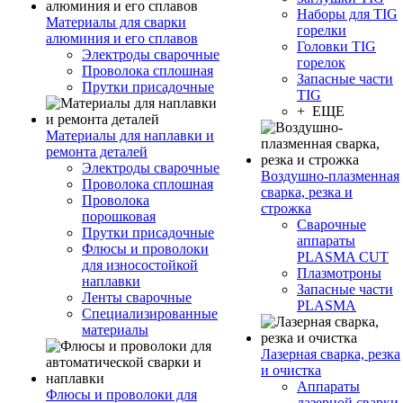
Наборы для TIG
Материалы для сварки
горелки
алюминия и его сплавов
Головки TIG
Электроды сварочные
горелок
Проволока сплошная
Запасные части
Прутки присадочные
TIG
+ ЕЩЕ
Материалы для наплавки и
ремонта деталей
Электроды сварочные
Воздушно-плазменная
Проволока сплошная
сварка, резка и
Проволока
строжка
порошковая
Сварочные
Прутки присадочные
аппараты
Флюсы и проволоки
PLASMA CUT
для износостойкой
Плазмотроны
наплавки
Запасные части
Ленты сварочные
PLASMA
Специализированные
материалы
Лазерная сварка, резка
и очистка
Аппараты
Флюсы и проволоки для
лазерной сварки