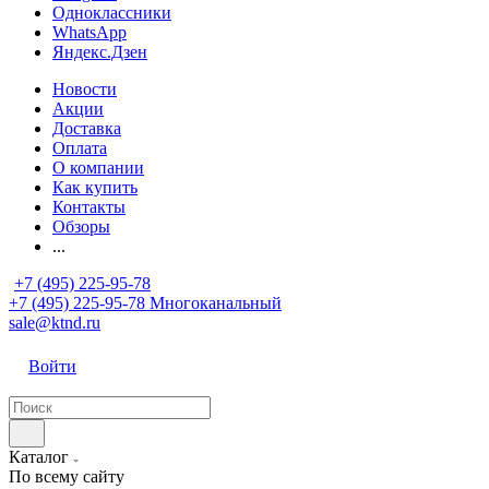
Одноклассники
WhatsApp
Яндекс.Дзен
Новости
Акции
Доставка
Оплата
О компании
Как купить
Контакты
Обзоры
...
+7 (495) 225-95-78
+7 (495) 225-95-78
Многоканальный
sale@ktnd.ru
Войти
Каталог
По всему сайту