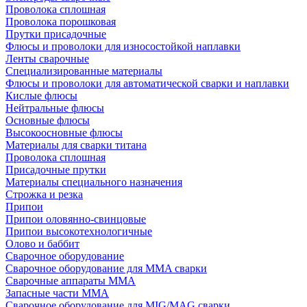
Проволока сплошная
Проволока порошковая
Прутки присадочные
Флюсы и проволоки для износостойкой наплавки
Ленты сварочные
Специализированные материалы
Флюсы и проволоки для автоматической сварки и наплавки
Кислые флюсы
Нейтральные флюсы
Основные флюсы
Высокоосновные флюсы
Материалы для сварки титана
Проволока сплошная
Присадочные прутки
Материалы специального назначения
Строжка и резка
Припои
Припои оловянно-свинцовые
Припои высокотехнологичные
Олово и баббит
Сварочное оборудование
Сварочное оборудование для MMA сварки
Сварочные аппараты MMA
Запасные части MMA
Сварочное оборудование для MIG/MAG сварки