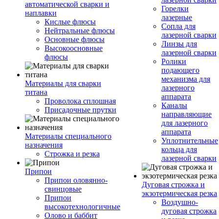
автоматической сварки и
Горелки
наплавки
лазерные
Кислые флюсы
Сопла для
Нейтральные флюсы
лазерной сварки
Основные флюсы
Линзы для
Высокоосновные
лазерной сварки
флюсы
Ролики
подающего
механизма для
Материалы для сварки
лазерного
титана
аппарата
Проволока сплошная
Каналы
Присадочные прутки
направляющие
для лазерного
аппарата
Материалы специального
Уплотнительные
назначения
кольца для
Строжка и резка
лазерной сварки
Припои
Припои оловянно-
Дуговая строжка и
свинцовые
экзотермическая резка
Припои
Воздушно-
высокотехнологичные
дуговая строжка
Олово и баббит