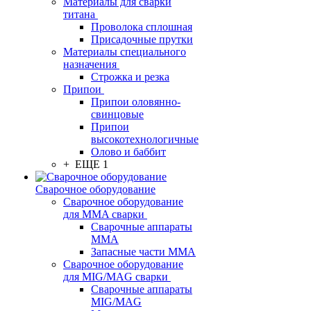
Материалы для сварки
титана
Проволока сплошная
Присадочные прутки
Материалы специального
назначения
Строжка и резка
Припои
Припои оловянно-
свинцовые
Припои
высокотехнологичные
Олово и баббит
+ ЕЩЕ 1
Сварочное оборудование
Сварочное оборудование
для MMA сварки
Сварочные аппараты
MMA
Запасные части MMA
Сварочное оборудование
для MIG/MAG сварки
Сварочные аппараты
MIG/MAG