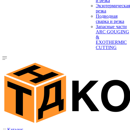
и резка
Экзотермическая
резка
Подводная
сварка и резка
Запасные части
ARC GOUGING
&
EXOTHERMIC
CUTTING
Каталог