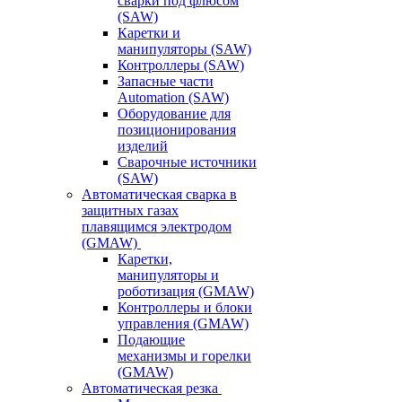
сварки под флюсом
(SAW)
Каретки и
манипуляторы (SAW)
Контроллеры (SAW)
Запасные части
Automation (SAW)
Оборудование для
позиционирования
изделий
Сварочные источники
(SAW)
Автоматическая сварка в
защитных газах
плавящимся электродом
(GMAW)
Каретки,
манипуляторы и
роботизация (GMAW)
Контроллеры и блоки
управления (GMAW)
Подающие
механизмы и горелки
(GMAW)
Автоматическая резка