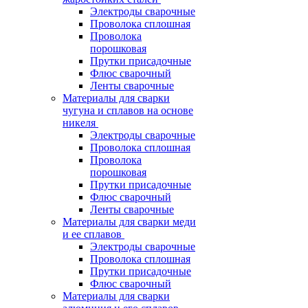
Электроды сварочные
Проволока сплошная
Проволока
порошковая
Прутки присадочные
Флюс сварочный
Ленты сварочные
Материалы для сварки
чугуна и сплавов на основе
никеля
Электроды сварочные
Проволока сплошная
Проволока
порошковая
Прутки присадочные
Флюс сварочный
Ленты сварочные
Материалы для сварки меди
и ее сплавов
Электроды сварочные
Проволока сплошная
Прутки присадочные
Флюс сварочный
Материалы для сварки