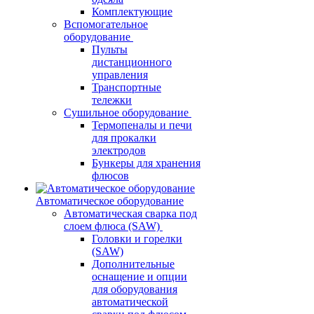
Комплектующие
Вспомогательное
оборудование
Пульты
дистанционного
управления
Транспортные
тележки
Сушильное оборудование
Термопеналы и печи
для прокалки
электродов
Бункеры для хранения
флюсов
Автоматическое оборудование
Автоматическая сварка под
слоем флюса (SAW)
Головки и горелки
(SAW)
Дополнительные
оснащение и опции
для оборудования
автоматической