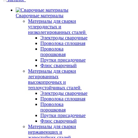
Сварочные материалы
Материалы для сварки
углеродистых и
низколегированных сталей
Электроды сварочные
Проволока сплошная
Проволока
порошковая
Прутки присадочные
Флюс сварочный
Материалы для сварки
легированных
высокопрочных и
теплоустойчивых сталей
Электроды сварочные
Проволока сплошная
Проволока
порошковая
Прутки присадочные
Флюс сварочный
Материалы для сварки
нержавеющих и
жаростойких сталей