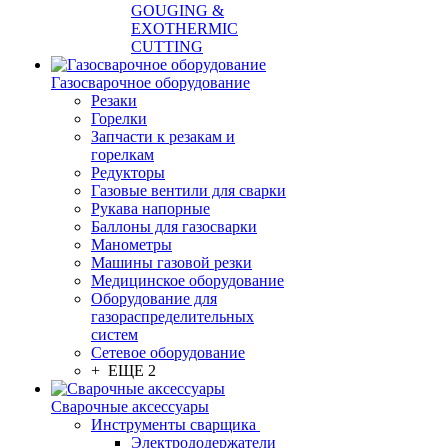
GOUGING &
EXOTHERMIC
CUTTING
Газосварочное оборудование
Резаки
Горелки
Запчасти к резакам и
горелкам
Редукторы
Газовые вентили для сварки
Рукава напорные
Баллоны для газосварки
Манометры
Машины газовой резки
Медицинское оборудование
Оборудование для
газораспределительных
систем
Сетевое оборудование
+ ЕЩЕ 2
Сварочные аксессуары
Инструменты сварщика
Электрододержатели