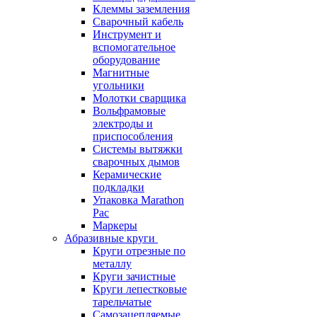
Клеммы заземления
Сварочный кабель
Инструмент и
вспомогательное
оборудование
Магнитные
угольники
Молотки сварщика
Вольфрамовые
электроды и
приспособления
Системы вытяжки
сварочных дымов
Керамические
подкладки
Упаковка Marathon
Pac
Маркеры
Абразивные круги
Круги отрезные по
металлу
Круги зачистные
Круги лепестковые
тарельчатые
Самозацепляемые