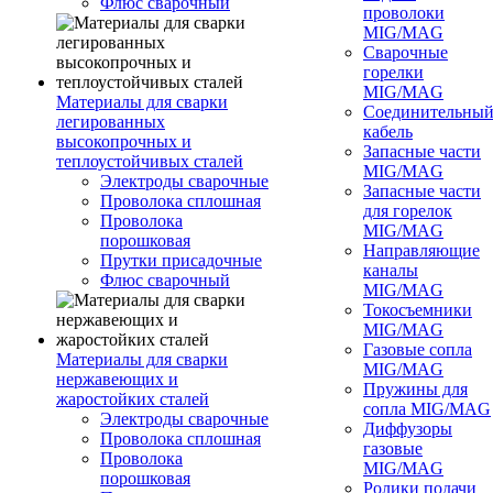
Флюс сварочный
проволоки
MIG/MAG
Сварочные
горелки
MIG/MAG
Материалы для сварки
Соединительны
легированных
кабель
высокопрочных и
Запасные части
теплоустойчивых сталей
MIG/MAG
Электроды сварочные
Запасные части
Проволока сплошная
для горелок
Проволока
MIG/MAG
порошковая
Направляющие
Прутки присадочные
каналы
Флюс сварочный
MIG/MAG
Токосъемники
MIG/MAG
Газовые сопла
Материалы для сварки
MIG/MAG
нержавеющих и
Пружины для
жаростойких сталей
сопла MIG/MAG
Электроды сварочные
Диффузоры
Проволока сплошная
газовые
Проволока
MIG/MAG
порошковая
Ролики подачи