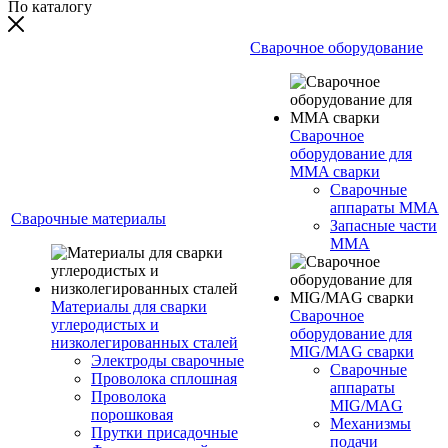
По каталогу
Сварочное оборудование
Сварочное
оборудование для
MMA сварки
Сварочные
аппараты MMA
Сварочные материалы
Запасные части
MMA
Материалы для сварки
Сварочное
углеродистых и
оборудование для
низколегированных сталей
MIG/MAG сварки
Электроды сварочные
Сварочные
Проволока сплошная
аппараты
Проволока
MIG/MAG
порошковая
Механизмы
Прутки присадочные
подачи