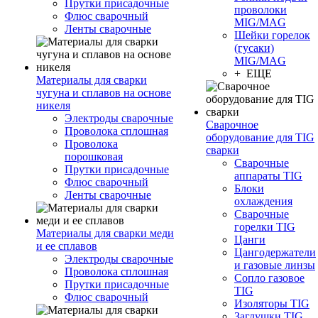
Прутки присадочные
проволоки
Флюс сварочный
MIG/MAG
Ленты сварочные
Шейки горелок
(гусаки)
MIG/MAG
+ ЕЩЕ
Материалы для сварки
чугуна и сплавов на основе
никеля
Электроды сварочные
Сварочное
Проволока сплошная
оборудование для TIG
Проволока
сварки
порошковая
Сварочные
Прутки присадочные
аппараты TIG
Флюс сварочный
Блоки
Ленты сварочные
охлаждения
Сварочные
горелки TIG
Материалы для сварки меди
Цанги
и ее сплавов
Цангодержатели
Электроды сварочные
и газовые линзы
Проволока сплошная
Сопло газовое
Прутки присадочные
TIG
Флюс сварочный
Изоляторы TIG
Заглушки TIG