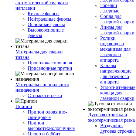
автоматической сварки и
Горелки
наплавки
лазерные
Кислые флюсы
Сопла для
Нейтральные флюсы
лазерной сварки
Основные флюсы
Линзы для
Высокоосновные
лазерной сварки
флюсы
Ролики
подающего
механизма для
Материалы для сварки
лазерного
титана
аппарата
Проволока сплошная
Каналы
Присадочные прутки
направляющие
для лазерного
аппарата
Материалы специального
Уплотнительные
назначения
кольца для
Строжка и резка
лазерной сварки
Припои
Припои оловянно-
Дуговая строжка и
свинцовые
экзотермическая резка
Припои
Воздушно-
высокотехнологичные
дуговая строжка
Олово и баббит