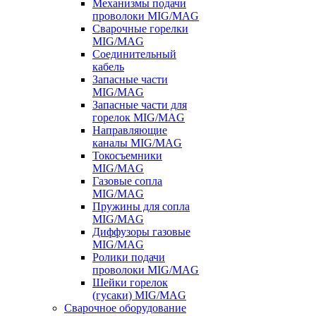
Механизмы подачи
проволоки MIG/MAG
Сварочные горелки
MIG/MAG
Соединительный
кабель
Запасные части
MIG/MAG
Запасные части для
горелок MIG/MAG
Направляющие
каналы MIG/MAG
Токосъемники
MIG/MAG
Газовые сопла
MIG/MAG
Пружины для сопла
MIG/MAG
Диффузоры газовые
MIG/MAG
Ролики подачи
проволоки MIG/MAG
Шейки горелок
(гусаки) MIG/MAG
Сварочное оборудование