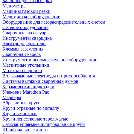
Баллоны для газосварки
Манометры
Машины газовой резки
Медицинское оборудование
Оборудование для газораспределительных систем
Сетевое оборудование
Сварочные аксессуары
Инструменты сварщика
Электрододержатели
Клеммы заземления
Сварочный кабель
Инструмент и вспомогательное оборудование
Магнитные угольники
Молотки сварщика
Вольфрамовые электроды и приспособления
Системы вытяжки сварочных дымов
Керамические подкладки
Упаковка Marathon Pac
Маркеры
Абразивные круги
Круги отрезные по металлу
Круги зачистные
Круги лепестковые тарельчатые
Самозацепляемые шлифовальные круги
Шлифовальные листы