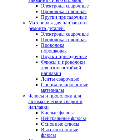
алюминия и его сплавов
Электроды сварочные
Проволока сплошная
Прутки присадочные
Материалы для наплавки и
ремонта деталей
Электроды сварочные
Проволока сплошная
Проволока
порошковая
Прутки присадочные
Флюсы и проволоки
для износостойкой
наплавки
Ленты сварочные
Специализированные
материалы
Флюсы и проволоки для
автоматической сварки и
наплавки
Кислые флюсы
Нейтральные флюсы
Основные флюсы
Высокоосновные
флюсы