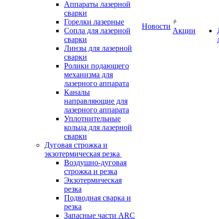
Аппараты лазерной
сварки
Горелки лазерные
Новости
Сопла для лазерной
Акции
сварки
Линзы для лазерной
сварки
Ролики подающего
механизма для
лазерного аппарата
Каналы
направляющие для
лазерного аппарата
Уплотнительные
кольца для лазерной
сварки
Дуговая строжка и
экзотермическая резка
Воздушно-дуговая
строжка и резка
Экзотермическая
резка
Подводная сварка и
резка
Запасные части ARC