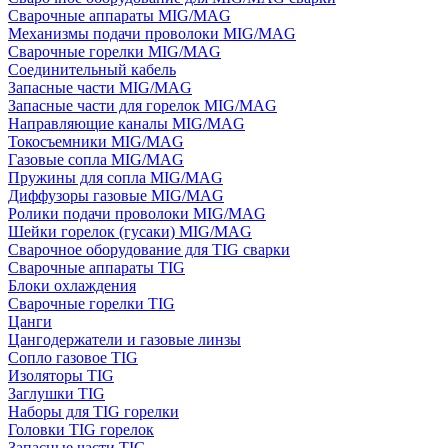
Сварочные аппараты MIG/MAG
Механизмы подачи проволоки MIG/MAG
Сварочные горелки MIG/MAG
Соединительный кабель
Запасные части MIG/MAG
Запасные части для горелок MIG/MAG
Направляющие каналы MIG/MAG
Токосъемники MIG/MAG
Газовые сопла MIG/MAG
Пружины для сопла MIG/MAG
Диффузоры газовые MIG/MAG
Ролики подачи проволоки MIG/MAG
Шейки горелок (гусаки) MIG/MAG
Сварочное оборудование для TIG сварки
Сварочные аппараты TIG
Блоки охлаждения
Сварочные горелки TIG
Цанги
Цангодержатели и газовые линзы
Сопло газовое TIG
Изоляторы TIG
Заглушки TIG
Наборы для TIG горелки
Головки TIG горелок
Запасные части TIG