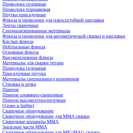
Проволока сплошная
Проволока порошковая
Прутки присадочные
Флюсы и проволоки для износостойкой наплавки
Ленты сварочные
Специализированные материалы
Флюсы и проволоки для автоматической сварки и наплавки
Кислые флюсы
Нейтральные флюсы
Основные флюсы
Высокоосновные флюсы
Материалы для сварки титана
Проволока сплошная
Присадочные прутки
Материалы специального назначения
Строжка и резка
Припои
Припои оловянно-свинцовые
Припои высокотехнологичные
Олово и баббит
Сварочное оборудование
Сварочное оборудование для MMA сварки
Сварочные аппараты MMA
Запасные части MMA
Сварочное оборудование для MIG/MAG сварки