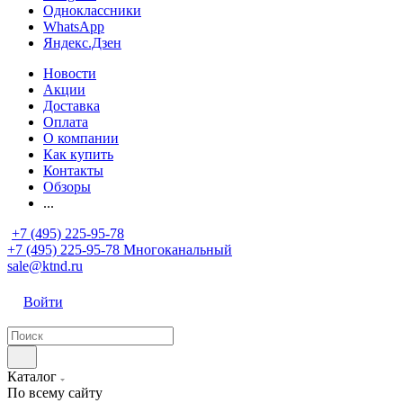
Одноклассники
WhatsApp
Яндекс.Дзен
Новости
Акции
Доставка
Оплата
О компании
Как купить
Контакты
Обзоры
...
+7 (495) 225-95-78
+7 (495) 225-95-78
Многоканальный
sale@ktnd.ru
Войти
Каталог
По всему сайту