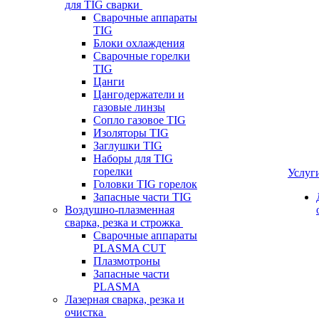
для TIG сварки
Сварочные аппараты
TIG
Блоки охлаждения
Сварочные горелки
TIG
Цанги
Цангодержатели и
газовые линзы
Сопло газовое TIG
Изоляторы TIG
Заглушки TIG
Наборы для TIG
горелки
Услуг
Головки TIG горелок
Запасные части TIG
Воздушно-плазменная
сварка, резка и строжка
Сварочные аппараты
PLASMA CUT
Плазмотроны
Запасные части
PLASMA
Лазерная сварка, резка и
очистка