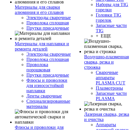
Наборы для TIG
Материалы для сварки
горелки
алюминия и его сплавов
Головки TIG
Электроды сварочные
горелок
Проволока сплошная
Запасные части
Прутки присадочные
TIG
+ ЕЩЕ
Материалы для наплавки и
ремонта деталей
Электроды сварочные
Воздушно-плазменная
Проволока сплошная
сварка, резка и
Проволока
строжка
порошковая
Сварочные
Прутки присадочные
аппараты
Флюсы и проволоки
PLASMA CUT
для износостойкой
Плазмотроны
наплавки
Запасные части
Ленты сварочные
PLASMA
Специализированные
материалы
Лазерная сварка, резка
и очистка
Аппараты
Флюсы и проволоки для
лазерной сварки