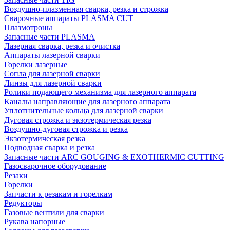
Воздушно-плазменная сварка, резка и строжка
Сварочные аппараты PLASMA CUT
Плазмотроны
Запасные части PLASMA
Лазерная сварка, резка и очистка
Аппараты лазерной сварки
Горелки лазерные
Сопла для лазерной сварки
Линзы для лазерной сварки
Ролики подающего механизма для лазерного аппарата
Каналы направляющие для лазерного аппарата
Уплотнительные кольца для лазерной сварки
Дуговая строжка и экзотермическая резка
Воздушно-дуговая строжка и резка
Экзотермическая резка
Подводная сварка и резка
Запасные части ARC GOUGING & EXOTHERMIC CUTTING
Газосварочное оборудование
Резаки
Горелки
Запчасти к резакам и горелкам
Редукторы
Газовые вентили для сварки
Рукава напорные