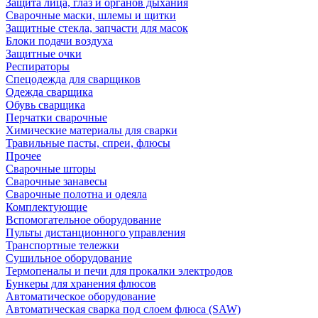
Защита лица, глаз и органов дыхания
Сварочные маски, шлемы и щитки
Защитные стекла, запчасти для масок
Блоки подачи воздуха
Защитные очки
Респираторы
Спецодежда для сварщиков
Одежда сварщика
Обувь сварщика
Перчатки сварочные
Химические материалы для сварки
Травильные пасты, спреи, флюсы
Прочее
Сварочные шторы
Сварочные занавесы
Сварочные полотна и одеяла
Комплектующие
Вспомогательное оборудование
Пульты дистанционного управления
Транспортные тележки
Сушильное оборудование
Термопеналы и печи для прокалки электродов
Бункеры для хранения флюсов
Автоматическое оборудование
Автоматическая сварка под слоем флюса (SAW)