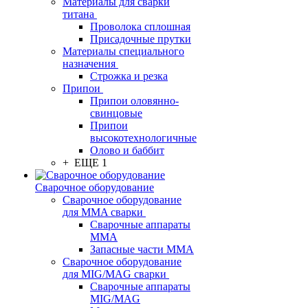
Материалы для сварки
титана
Проволока сплошная
Присадочные прутки
Материалы специального
назначения
Строжка и резка
Припои
Припои оловянно-
свинцовые
Припои
высокотехнологичные
Олово и баббит
+ ЕЩЕ 1
Сварочное оборудование
Сварочное оборудование
для MMA сварки
Сварочные аппараты
MMA
Запасные части MMA
Сварочное оборудование
для MIG/MAG сварки
Сварочные аппараты
MIG/MAG