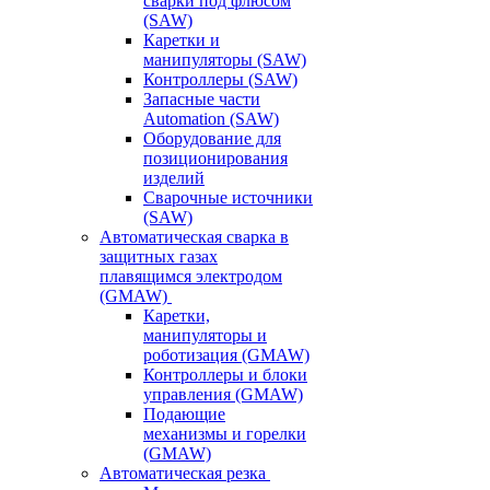
сварки под флюсом
(SAW)
Каретки и
манипуляторы (SAW)
Контроллеры (SAW)
Запасные части
Automation (SAW)
Оборудование для
позиционирования
изделий
Сварочные источники
(SAW)
Автоматическая сварка в
защитных газах
плавящимся электродом
(GMAW)
Каретки,
манипуляторы и
роботизация (GMAW)
Контроллеры и блоки
управления (GMAW)
Подающие
механизмы и горелки
(GMAW)
Автоматическая резка