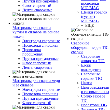
Прутки присадочные
проволоки
Флюс сварочный
MIG/MAG
Ленты сварочные
Шейки горелок
(гусаки)
MIG/MAG
+ ЕЩЕ
Материалы для сварки
чугуна и сплавов на основе
никеля
Электроды сварочные
Сварочное
Проволока сплошная
оборудование для TIG
Проволока
сварки
порошковая
Сварочные
Прутки присадочные
аппараты TIG
Флюс сварочный
Блоки
Ленты сварочные
охлаждения
Сварочные
горелки TIG
Материалы для сварки меди
Цанги
и ее сплавов
Цангодержатели
Электроды сварочные
и газовые линзы
Проволока сплошная
Сопло газовое
Прутки присадочные
TIG
Флюс сварочный
Изоляторы TIG
Заглушки TIG