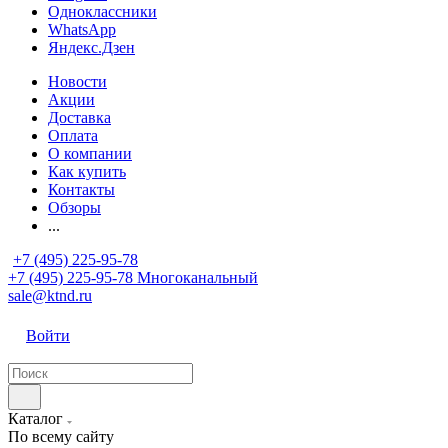
Одноклассники
WhatsApp
Яндекс.Дзен
Новости
Акции
Доставка
Оплата
О компании
Как купить
Контакты
Обзоры
...
+7 (495) 225-95-78
+7 (495) 225-95-78
Многоканальный
sale@ktnd.ru
Войти
Каталог
По всему сайту