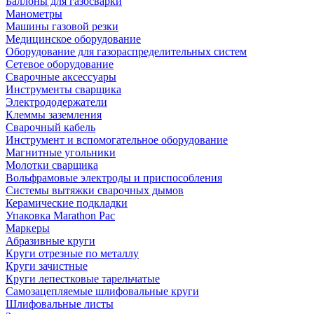
Баллоны для газосварки
Манометры
Машины газовой резки
Медицинское оборудование
Оборудование для газораспределительных систем
Сетевое оборудование
Сварочные аксессуары
Инструменты сварщика
Электрододержатели
Клеммы заземления
Сварочный кабель
Инструмент и вспомогательное оборудование
Магнитные угольники
Молотки сварщика
Вольфрамовые электроды и приспособления
Системы вытяжки сварочных дымов
Керамические подкладки
Упаковка Marathon Pac
Маркеры
Абразивные круги
Круги отрезные по металлу
Круги зачистные
Круги лепестковые тарельчатые
Самозацепляемые шлифовальные круги
Шлифовальные листы