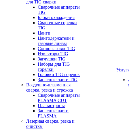
для TIG сварки
Сварочные аппараты
TIG
Блоки охлаждения
Сварочные горелки
TIG
Цанги
Цангодержатели и
газовые линзы
Сопло газовое TIG
Изоляторы TIG
Заглушки TIG
Наборы для TIG
горелки
Услуг
Головки TIG горелок
Запасные части TIG
Воздушно-плазменная
сварка, резка и строжка
Сварочные аппараты
PLASMA CUT
Плазмотроны
Запасные части
PLASMA
Лазерная сварка, резка и
очистка