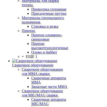
Материалы для сварки
титана
Проволока сплошная
Присадочные прутки
Материалы специального
назначения
Строжка и резка
Припои
Припои оловянно-
свинцовые
Припои
высокотехнологичные
Олово и баббит
+ ЕЩЕ 1
Сварочное оборудование
Сварочное оборудование
для MMA сварки
Сварочные аппараты
MMA
Запасные части MMA
Сварочное оборудование
для MIG/MAG сварки
Сварочные аппараты
MIG/MAG