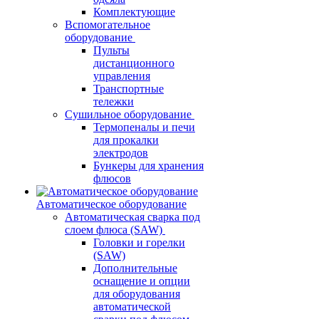
Комплектующие
Вспомогательное
оборудование
Пульты
дистанционного
управления
Транспортные
тележки
Сушильное оборудование
Термопеналы и печи
для прокалки
электродов
Бункеры для хранения
флюсов
Автоматическое оборудование
Автоматическая сварка под
слоем флюса (SAW)
Головки и горелки
(SAW)
Дополнительные
оснащение и опции
для оборудования
автоматической