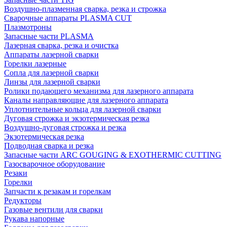
Воздушно-плазменная сварка, резка и строжка
Сварочные аппараты PLASMA CUT
Плазмотроны
Запасные части PLASMA
Лазерная сварка, резка и очистка
Аппараты лазерной сварки
Горелки лазерные
Сопла для лазерной сварки
Линзы для лазерной сварки
Ролики подающего механизма для лазерного аппарата
Каналы направляющие для лазерного аппарата
Уплотнительные кольца для лазерной сварки
Дуговая строжка и экзотермическая резка
Воздушно-дуговая строжка и резка
Экзотермическая резка
Подводная сварка и резка
Запасные части ARC GOUGING & EXOTHERMIC CUTTING
Газосварочное оборудование
Резаки
Горелки
Запчасти к резакам и горелкам
Редукторы
Газовые вентили для сварки
Рукава напорные