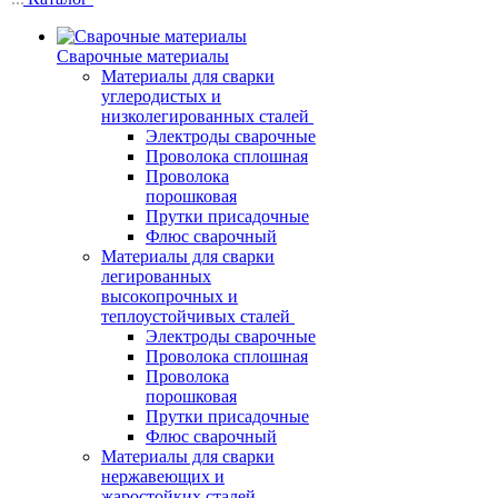
Сварочные материалы
Материалы для сварки
углеродистых и
низколегированных сталей
Электроды сварочные
Проволока сплошная
Проволока
порошковая
Прутки присадочные
Флюс сварочный
Материалы для сварки
легированных
высокопрочных и
теплоустойчивых сталей
Электроды сварочные
Проволока сплошная
Проволока
порошковая
Прутки присадочные
Флюс сварочный
Материалы для сварки
нержавеющих и
жаростойких сталей