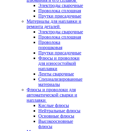
алюминия и его сплавов
Электроды сварочные
Проволока сплошная
Прутки присадочные
Материалы для наплавки и
ремонта деталей
Электроды сварочные
Проволока сплошная
Проволока
порошковая
Прутки присадочные
Флюсы и проволоки
для износостойкой
наплавки
Ленты сварочные
Специализированные
материалы
Флюсы и проволоки для
автоматической сварки и
наплавки
Кислые флюсы
Нейтральные флюсы
Основные флюсы
Высокоосновные
флюсы