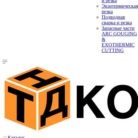
и резка
Экзотермическая
резка
Подводная
сварка и резка
Запасные части
ARC GOUGING
&
EXOTHERMIC
CUTTING
Каталог