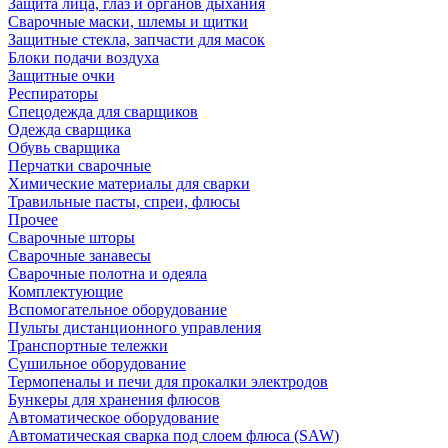
Защита лица, глаз и органов дыхания
Сварочные маски, шлемы и щитки
Защитные стекла, запчасти для масок
Блоки подачи воздуха
Защитные очки
Респираторы
Спецодежда для сварщиков
Одежда сварщика
Обувь сварщика
Перчатки сварочные
Химические материалы для сварки
Травильные пасты, спреи, флюсы
Прочее
Сварочные шторы
Сварочные занавесы
Сварочные полотна и одеяла
Комплектующие
Вспомогательное оборудование
Пульты дистанционного управления
Транспортные тележки
Сушильное оборудование
Термопеналы и печи для прокалки электродов
Бункеры для хранения флюсов
Автоматическое оборудование
Автоматическая сварка под слоем флюса (SAW)