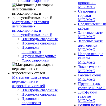
Флюс сварочный
проволоки
MIG/MAG
Сварочные
горелки
MIG/MAG
Материалы для сварки
Соединительны
легированных
кабель
высокопрочных и
Запасные части
теплоустойчивых сталей
MIG/MAG
Электроды сварочные
Запасные части
Проволока сплошная
для горелок
Проволока
MIG/MAG
порошковая
Направляющие
Прутки присадочные
каналы
Флюс сварочный
MIG/MAG
Токосъемники
MIG/MAG
Газовые сопла
Материалы для сварки
MIG/MAG
нержавеющих и
Пружины для
жаростойких сталей
сопла MIG/MAG
Электроды сварочные
Диффузоры
Проволока сплошная
газовые
Проволока
MIG/MAG
порошковая
Ролики подачи