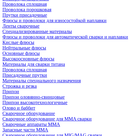
Проволока сплошная
Проволока порошковая
Прутки присадочные
Флюсы и проволоки для износостойкой наплавки
Ленты сварочные
Специализированные материалы
Флюсы и проволоки для автоматической сварки и наплавки
Кислые флюсы
Нейтральные флюсы
Основные флюсы
Высокоосновные флюсы
Материалы для сварки титана
Проволока сплошная
Присадочные прутки
Материалы специального назначения
Строжка и резка
Припои
Припои оловянно-свинцовые
Припои высокотехнологичные
Олово и баббит
Сварочное оборудование
Сварочное оборудование для MMA сварки
Сварочные аппараты MMA
Запасные части MMA
Сварочное оборудование для MIG/MAG сварки