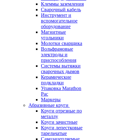
Клеммы заземления
Сварочный кабель
Инструмент и
вспомогательное
оборудование
Магнитные
угольники
Молотки сварщика
Вольфрамовые
электроды и
приспособления
Системы вытяжки
сварочных дымов
Керамические
подкладки
Упаковка Marathon
Pac
Маркеры
Абразивные круги
Круги отрезные по
металлу
Круги зачистные
Круги лепестковые
тарельчатые
Самозацепляемые