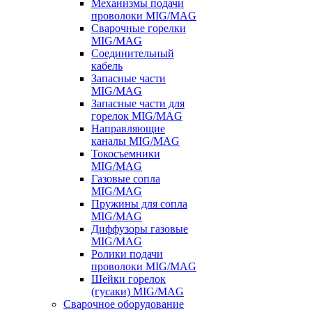
Механизмы подачи
проволоки MIG/MAG
Сварочные горелки
MIG/MAG
Соединительный
кабель
Запасные части
MIG/MAG
Запасные части для
горелок MIG/MAG
Направляющие
каналы MIG/MAG
Токосъемники
MIG/MAG
Газовые сопла
MIG/MAG
Пружины для сопла
MIG/MAG
Диффузоры газовые
MIG/MAG
Ролики подачи
проволоки MIG/MAG
Шейки горелок
(гусаки) MIG/MAG
Сварочное оборудование