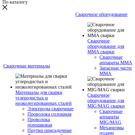
По каталогу
Сварочное оборудование
Сварочное
оборудование для
MMA сварки
Сварочные
аппараты MMA
Сварочные материалы
Запасные части
MMA
Материалы для сварки
Сварочное
углеродистых и
оборудование для
низколегированных сталей
MIG/MAG сварки
Электроды сварочные
Сварочные
Проволока сплошная
аппараты
Проволока
MIG/MAG
порошковая
Механизмы
Прутки присадочные
подачи