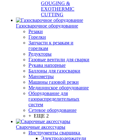
GOUGING &
EXOTHERMIC
CUTTING
Газосварочное оборудование
Резаки
Горелки
Запчасти к резакам и
горелкам
Редукторы
Газовые вентили для сварки
Рукава напорные
Баллоны для газосварки
Манометры
Машины газовой резки
Медицинское оборудование
Оборудование для
газораспределительных
систем
Сетевое оборудование
+ ЕЩЕ 2
Сварочные аксессуары
Инструменты сварщика
Электрододержатели