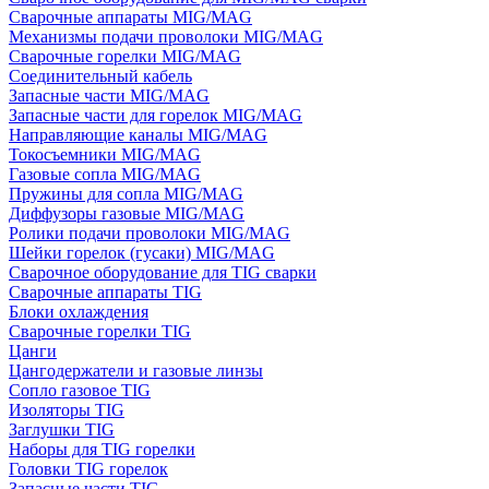
Сварочные аппараты MIG/MAG
Механизмы подачи проволоки MIG/MAG
Сварочные горелки MIG/MAG
Соединительный кабель
Запасные части MIG/MAG
Запасные части для горелок MIG/MAG
Направляющие каналы MIG/MAG
Токосъемники MIG/MAG
Газовые сопла MIG/MAG
Пружины для сопла MIG/MAG
Диффузоры газовые MIG/MAG
Ролики подачи проволоки MIG/MAG
Шейки горелок (гусаки) MIG/MAG
Сварочное оборудование для TIG сварки
Сварочные аппараты TIG
Блоки охлаждения
Сварочные горелки TIG
Цанги
Цангодержатели и газовые линзы
Сопло газовое TIG
Изоляторы TIG
Заглушки TIG
Наборы для TIG горелки
Головки TIG горелок
Запасные части TIG