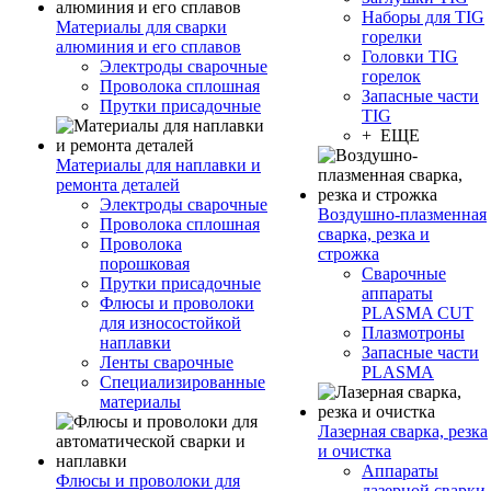
Наборы для TIG
Материалы для сварки
горелки
алюминия и его сплавов
Головки TIG
Электроды сварочные
горелок
Проволока сплошная
Запасные части
Прутки присадочные
TIG
+ ЕЩЕ
Материалы для наплавки и
ремонта деталей
Электроды сварочные
Воздушно-плазменная
Проволока сплошная
сварка, резка и
Проволока
строжка
порошковая
Сварочные
Прутки присадочные
аппараты
Флюсы и проволоки
PLASMA CUT
для износостойкой
Плазмотроны
наплавки
Запасные части
Ленты сварочные
PLASMA
Специализированные
материалы
Лазерная сварка, резка
и очистка
Аппараты
Флюсы и проволоки для
лазерной сварки