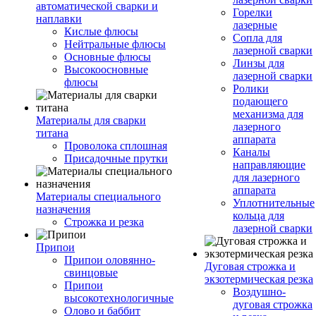
автоматической сварки и
Горелки
наплавки
лазерные
Кислые флюсы
Сопла для
Нейтральные флюсы
лазерной сварки
Основные флюсы
Линзы для
Высокоосновные
лазерной сварки
флюсы
Ролики
подающего
механизма для
Материалы для сварки
лазерного
титана
аппарата
Проволока сплошная
Каналы
Присадочные прутки
направляющие
для лазерного
аппарата
Материалы специального
Уплотнительные
назначения
кольца для
Строжка и резка
лазерной сварки
Припои
Припои оловянно-
Дуговая строжка и
свинцовые
экзотермическая резка
Припои
Воздушно-
высокотехнологичные
дуговая строжка
Олово и баббит