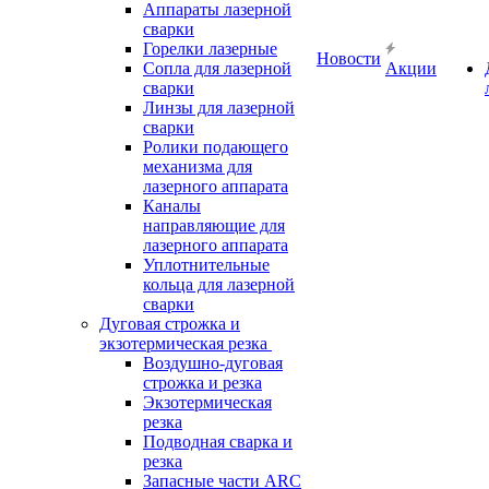
Аппараты лазерной
сварки
Горелки лазерные
Новости
Сопла для лазерной
Акции
сварки
Линзы для лазерной
сварки
Ролики подающего
механизма для
лазерного аппарата
Каналы
направляющие для
лазерного аппарата
Уплотнительные
кольца для лазерной
сварки
Дуговая строжка и
экзотермическая резка
Воздушно-дуговая
строжка и резка
Экзотермическая
резка
Подводная сварка и
резка
Запасные части ARC