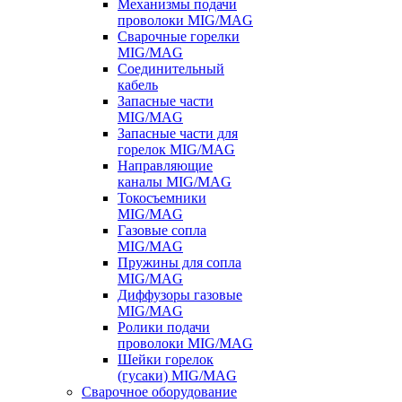
Механизмы подачи
проволоки MIG/MAG
Сварочные горелки
MIG/MAG
Соединительный
кабель
Запасные части
MIG/MAG
Запасные части для
горелок MIG/MAG
Направляющие
каналы MIG/MAG
Токосъемники
MIG/MAG
Газовые сопла
MIG/MAG
Пружины для сопла
MIG/MAG
Диффузоры газовые
MIG/MAG
Ролики подачи
проволоки MIG/MAG
Шейки горелок
(гусаки) MIG/MAG
Сварочное оборудование