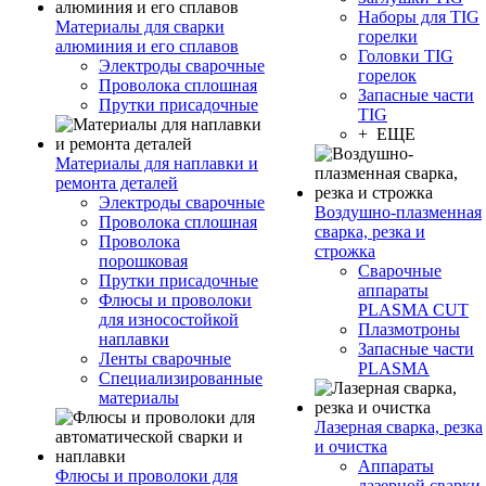
Наборы для TIG
Материалы для сварки
горелки
алюминия и его сплавов
Головки TIG
Электроды сварочные
горелок
Проволока сплошная
Запасные части
Прутки присадочные
TIG
+ ЕЩЕ
Материалы для наплавки и
ремонта деталей
Электроды сварочные
Воздушно-плазменная
Проволока сплошная
сварка, резка и
Проволока
строжка
порошковая
Сварочные
Прутки присадочные
аппараты
Флюсы и проволоки
PLASMA CUT
для износостойкой
Плазмотроны
наплавки
Запасные части
Ленты сварочные
PLASMA
Специализированные
материалы
Лазерная сварка, резка
и очистка
Аппараты
Флюсы и проволоки для
лазерной сварки