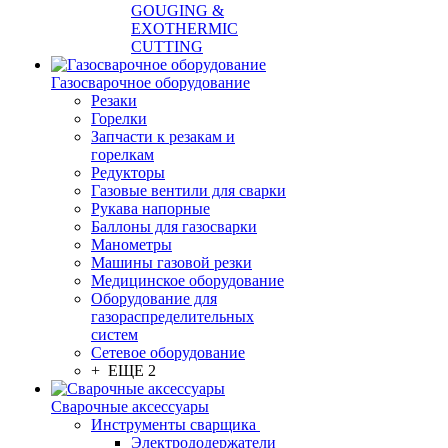
GOUGING &
EXOTHERMIC
CUTTING
Газосварочное оборудование
Резаки
Горелки
Запчасти к резакам и
горелкам
Редукторы
Газовые вентили для сварки
Рукава напорные
Баллоны для газосварки
Манометры
Машины газовой резки
Медицинское оборудование
Оборудование для
газораспределительных
систем
Сетевое оборудование
+ ЕЩЕ 2
Сварочные аксессуары
Инструменты сварщика
Электрододержатели