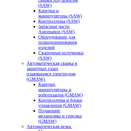
сварки под флюсом
(SAW)
Каретки и
манипуляторы (SAW)
Контроллеры (SAW)
Запасные части
Automation (SAW)
Оборудование для
позиционирования
изделий
Сварочные источники
(SAW)
Автоматическая сварка в
защитных газах
плавящимся электродом
(GMAW)
Каретки,
манипуляторы и
роботизация (GMAW)
Контроллеры и блоки
управления (GMAW)
Подающие
механизмы и горелки
(GMAW)
Автоматическая резка