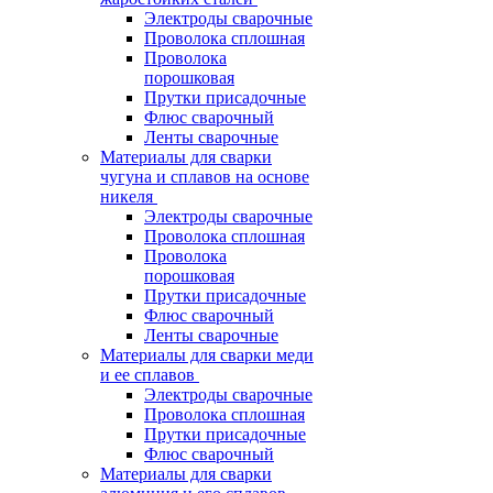
Электроды сварочные
Проволока сплошная
Проволока
порошковая
Прутки присадочные
Флюс сварочный
Ленты сварочные
Материалы для сварки
чугуна и сплавов на основе
никеля
Электроды сварочные
Проволока сплошная
Проволока
порошковая
Прутки присадочные
Флюс сварочный
Ленты сварочные
Материалы для сварки меди
и ее сплавов
Электроды сварочные
Проволока сплошная
Прутки присадочные
Флюс сварочный
Материалы для сварки