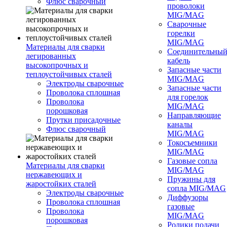
Флюс сварочный
проволоки
MIG/MAG
Сварочные
горелки
MIG/MAG
Материалы для сварки
Соединительны
легированных
кабель
высокопрочных и
Запасные части
теплоустойчивых сталей
MIG/MAG
Электроды сварочные
Запасные части
Проволока сплошная
для горелок
Проволока
MIG/MAG
порошковая
Направляющие
Прутки присадочные
каналы
Флюс сварочный
MIG/MAG
Токосъемники
MIG/MAG
Газовые сопла
Материалы для сварки
MIG/MAG
нержавеющих и
Пружины для
жаростойких сталей
сопла MIG/MAG
Электроды сварочные
Диффузоры
Проволока сплошная
газовые
Проволока
MIG/MAG
порошковая
Ролики подачи