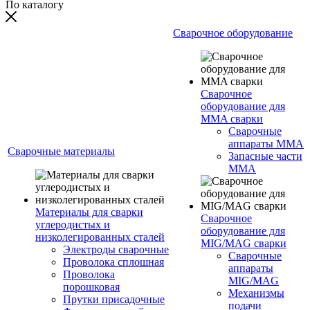
По каталогу
Сварочное оборудование
Сварочное
оборудование для
MMA сварки
Сварочные
аппараты MMA
Сварочные материалы
Запасные части
MMA
Материалы для сварки
Сварочное
углеродистых и
оборудование для
низколегированных сталей
MIG/MAG сварки
Электроды сварочные
Сварочные
Проволока сплошная
аппараты
Проволока
MIG/MAG
порошковая
Механизмы
Прутки присадочные
подачи