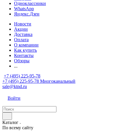
Одноклассники
WhatsApp
Яндекс.Дзен
Новости
Акции
Доставка
Оплата
О компании
Как купить
Контакты
Обзоры
...
+7 (495) 225-95-78
+7 (495) 225-95-78
Многоканальный
sale@ktnd.ru
Войти
Каталог
По всему сайту