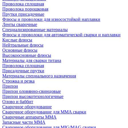
Проволока сплошная
Проволока порошковая
Прутки присадочные
Флюсы и проволоки для износостойкой наплавки
Ленты сварочные
Специализированные материалы
Флюсы и проволоки для автоматической сварки и наплавки
Кислые флюсы
Нейтральные флюсы
Основные флюсы
Высокоосновные флюсы
Материалы для сварки титана
Проволока сплошная
Присадочные прутки
Материалы специального назначения
Строжка и резка
Припои
Припои оловянно-свинцовые
Припои высокотехнологичные
Олово и баббит
Сварочное оборудование
Сварочное оборудование для MMA сварки
Сварочные аппараты MMA
Запасные части MMA
Сварочное оборудование для MIG/MAG сварки