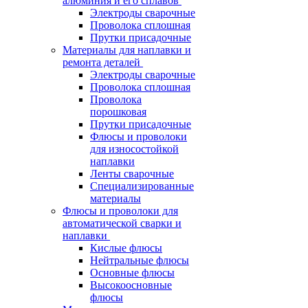
алюминия и его сплавов
Электроды сварочные
Проволока сплошная
Прутки присадочные
Материалы для наплавки и
ремонта деталей
Электроды сварочные
Проволока сплошная
Проволока
порошковая
Прутки присадочные
Флюсы и проволоки
для износостойкой
наплавки
Ленты сварочные
Специализированные
материалы
Флюсы и проволоки для
автоматической сварки и
наплавки
Кислые флюсы
Нейтральные флюсы
Основные флюсы
Высокоосновные
флюсы