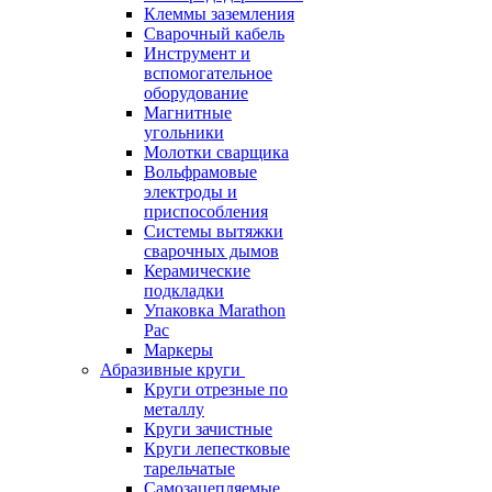
Клеммы заземления
Сварочный кабель
Инструмент и
вспомогательное
оборудование
Магнитные
угольники
Молотки сварщика
Вольфрамовые
электроды и
приспособления
Системы вытяжки
сварочных дымов
Керамические
подкладки
Упаковка Marathon
Pac
Маркеры
Абразивные круги
Круги отрезные по
металлу
Круги зачистные
Круги лепестковые
тарельчатые
Самозацепляемые