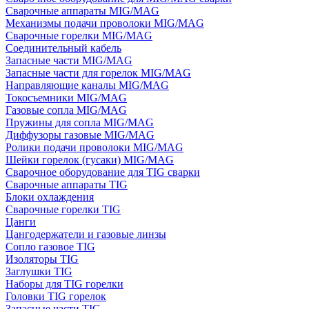
Сварочные аппараты MIG/MAG
Механизмы подачи проволоки MIG/MAG
Сварочные горелки MIG/MAG
Соединительный кабель
Запасные части MIG/MAG
Запасные части для горелок MIG/MAG
Направляющие каналы MIG/MAG
Токосъемники MIG/MAG
Газовые сопла MIG/MAG
Пружины для сопла MIG/MAG
Диффузоры газовые MIG/MAG
Ролики подачи проволоки MIG/MAG
Шейки горелок (гусаки) MIG/MAG
Сварочное оборудование для TIG сварки
Сварочные аппараты TIG
Блоки охлаждения
Сварочные горелки TIG
Цанги
Цангодержатели и газовые линзы
Сопло газовое TIG
Изоляторы TIG
Заглушки TIG
Наборы для TIG горелки
Головки TIG горелок
Запасные части TIG