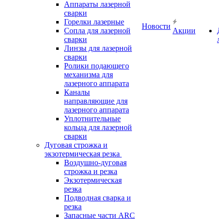
Аппараты лазерной
сварки
Горелки лазерные
Новости
Сопла для лазерной
Акции
сварки
Линзы для лазерной
сварки
Ролики подающего
механизма для
лазерного аппарата
Каналы
направляющие для
лазерного аппарата
Уплотнительные
кольца для лазерной
сварки
Дуговая строжка и
экзотермическая резка
Воздушно-дуговая
строжка и резка
Экзотермическая
резка
Подводная сварка и
резка
Запасные части ARC