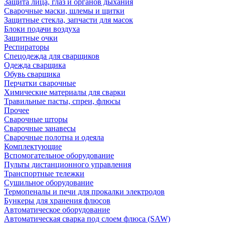
Защита лица, глаз и органов дыхания
Сварочные маски, шлемы и щитки
Защитные стекла, запчасти для масок
Блоки подачи воздуха
Защитные очки
Респираторы
Спецодежда для сварщиков
Одежда сварщика
Обувь сварщика
Перчатки сварочные
Химические материалы для сварки
Травильные пасты, спреи, флюсы
Прочее
Сварочные шторы
Сварочные занавесы
Сварочные полотна и одеяла
Комплектующие
Вспомогательное оборудование
Пульты дистанционного управления
Транспортные тележки
Сушильное оборудование
Термопеналы и печи для прокалки электродов
Бункеры для хранения флюсов
Автоматическое оборудование
Автоматическая сварка под слоем флюса (SAW)