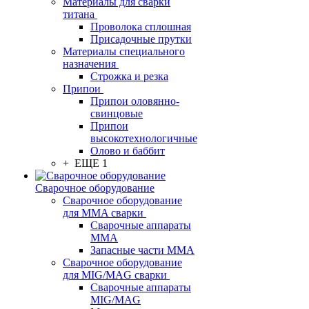
Материалы для сварки
титана
Проволока сплошная
Присадочные прутки
Материалы специального
назначения
Строжка и резка
Припои
Припои оловянно-
свинцовые
Припои
высокотехнологичные
Олово и баббит
+ ЕЩЕ 1
Сварочное оборудование
Сварочное оборудование
для MMA сварки
Сварочные аппараты
MMA
Запасные части MMA
Сварочное оборудование
для MIG/MAG сварки
Сварочные аппараты
MIG/MAG