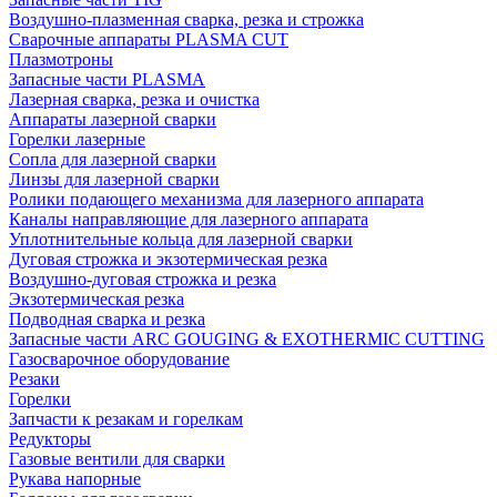
Воздушно-плазменная сварка, резка и строжка
Сварочные аппараты PLASMA CUT
Плазмотроны
Запасные части PLASMA
Лазерная сварка, резка и очистка
Аппараты лазерной сварки
Горелки лазерные
Сопла для лазерной сварки
Линзы для лазерной сварки
Ролики подающего механизма для лазерного аппарата
Каналы направляющие для лазерного аппарата
Уплотнительные кольца для лазерной сварки
Дуговая строжка и экзотермическая резка
Воздушно-дуговая строжка и резка
Экзотермическая резка
Подводная сварка и резка
Запасные части ARC GOUGING & EXOTHERMIC CUTTING
Газосварочное оборудование
Резаки
Горелки
Запчасти к резакам и горелкам
Редукторы
Газовые вентили для сварки
Рукава напорные