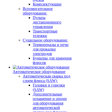
Комплектующие
Вспомогательное
оборудование
Пульты
дистанционного
управления
Транспортные
тележки
Сушильное оборудование
Термопеналы и печи
для прокалки
электродов
Бункеры для хранения
флюсов
Автоматическое оборудование
Автоматическая сварка под
слоем флюса (SAW)
Головки и горелки
(SAW)
Дополнительные
оснащение и опции
для оборудования
автоматической