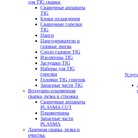
для TIG сварки
Сварочные аппараты
TIG
Блоки охлаждения
Сварочные горелки
TIG
Цанги
Цангодержатели и
газовые линзы
Сопло газовое TIG
Изоляторы TIG
Заглушки TIG
Наборы для TIG
горелки
Услуг
Головки TIG горелок
Запасные части TIG
Воздушно-плазменная
сварка, резка и строжка
Сварочные аппараты
PLASMA CUT
Плазмотроны
Запасные части
PLASMA
Лазерная сварка, резка и
очистка