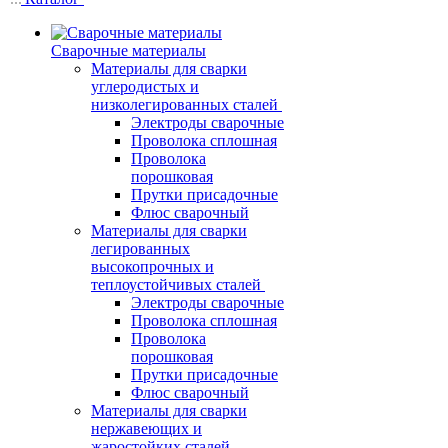
Сварочные материалы
Материалы для сварки
углеродистых и
низколегированных сталей
Электроды сварочные
Проволока сплошная
Проволока
порошковая
Прутки присадочные
Флюс сварочный
Материалы для сварки
легированных
высокопрочных и
теплоустойчивых сталей
Электроды сварочные
Проволока сплошная
Проволока
порошковая
Прутки присадочные
Флюс сварочный
Материалы для сварки
нержавеющих и
жаростойких сталей