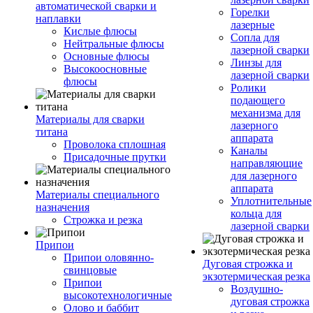
автоматической сварки и
Горелки
наплавки
лазерные
Кислые флюсы
Сопла для
Нейтральные флюсы
лазерной сварки
Основные флюсы
Линзы для
Высокоосновные
лазерной сварки
флюсы
Ролики
подающего
механизма для
Материалы для сварки
лазерного
титана
аппарата
Проволока сплошная
Каналы
Присадочные прутки
направляющие
для лазерного
аппарата
Материалы специального
Уплотнительные
назначения
кольца для
Строжка и резка
лазерной сварки
Припои
Припои оловянно-
Дуговая строжка и
свинцовые
экзотермическая резка
Припои
Воздушно-
высокотехнологичные
дуговая строжка
Олово и баббит