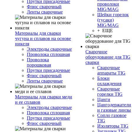
Прутки присадочные
проволоки
Флюс сварочный
MIG/MAG
Ленты сварочные
Шейки горелок
(гусаки)
MIG/MAG
+ ЕЩЕ
Материалы для сварки
чугуна и сплавов на основе
никеля
Электроды сварочные
Сварочное
Проволока сплошная
оборудование для TIG
Проволока
сварки
порошковая
Сварочные
Прутки присадочные
аппараты TIG
Флюс сварочный
Блоки
Ленты сварочные
охлаждения
Сварочные
горелки TIG
Материалы для сварки меди
Цанги
и ее сплавов
Цангодержатели
Электроды сварочные
и газовые линзы
Проволока сплошная
Сопло газовое
Прутки присадочные
TIG
Флюс сварочный
Изоляторы TIG
Заглушки TIG