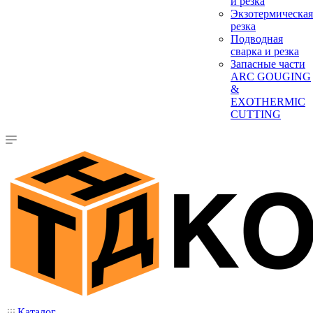
и резка
Экзотермическая
резка
Подводная
сварка и резка
Запасные части
ARC GOUGING
&
EXOTHERMIC
CUTTING
Каталог