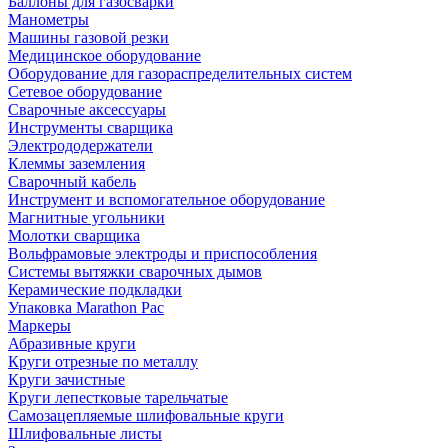
Баллоны для газосварки
Манометры
Машины газовой резки
Медицинское оборудование
Оборудование для газораспределительных систем
Сетевое оборудование
Сварочные аксессуары
Инструменты сварщика
Электрододержатели
Клеммы заземления
Сварочный кабель
Инструмент и вспомогательное оборудование
Магнитные угольники
Молотки сварщика
Вольфрамовые электроды и приспособления
Системы вытяжки сварочных дымов
Керамические подкладки
Упаковка Marathon Pac
Маркеры
Абразивные круги
Круги отрезные по металлу
Круги зачистные
Круги лепестковые тарельчатые
Самозацепляемые шлифовальные круги
Шлифовальные листы