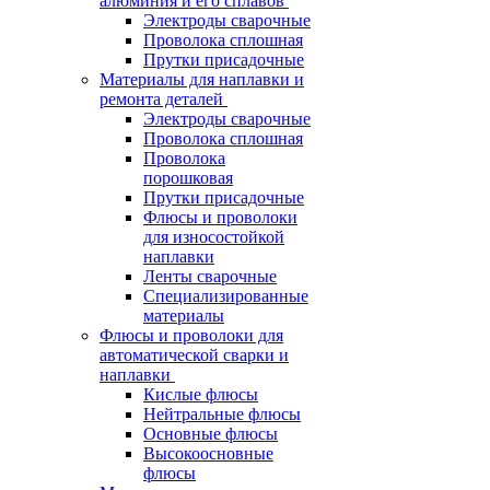
алюминия и его сплавов
Электроды сварочные
Проволока сплошная
Прутки присадочные
Материалы для наплавки и
ремонта деталей
Электроды сварочные
Проволока сплошная
Проволока
порошковая
Прутки присадочные
Флюсы и проволоки
для износостойкой
наплавки
Ленты сварочные
Специализированные
материалы
Флюсы и проволоки для
автоматической сварки и
наплавки
Кислые флюсы
Нейтральные флюсы
Основные флюсы
Высокоосновные
флюсы