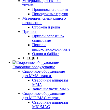
Материалы для сварки
титана
Проволока сплошная
Присадочные прутки
Материалы специального
назначения
Строжка и резка
Припои
Припои оловянно-
свинцовые
Припои
высокотехнологичные
Олово и баббит
+ ЕЩЕ 1
Сварочное оборудование
Сварочное оборудование
для MMA сварки
Сварочные аппараты
MMA
Запасные части MMA
Сварочное оборудование
для MIG/MAG сварки
Сварочные аппараты
MIG/MAG