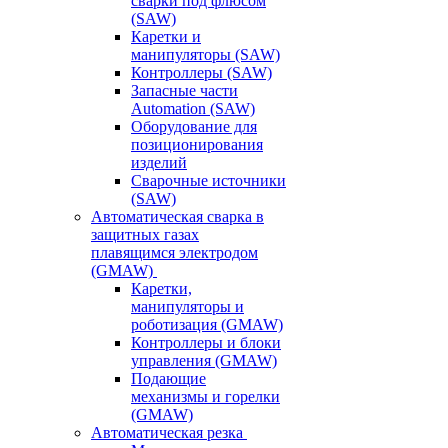
сварки под флюсом
(SAW)
Каретки и
манипуляторы (SAW)
Контроллеры (SAW)
Запасные части
Automation (SAW)
Оборудование для
позиционирования
изделий
Сварочные источники
(SAW)
Автоматическая сварка в
защитных газах
плавящимся электродом
(GMAW)
Каретки,
манипуляторы и
роботизация (GMAW)
Контроллеры и блоки
управления (GMAW)
Подающие
механизмы и горелки
(GMAW)
Автоматическая резка