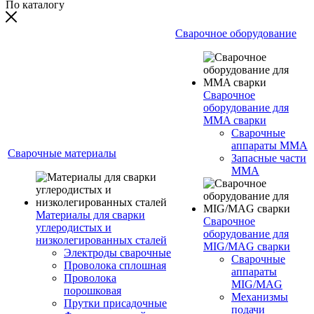
По каталогу
Сварочное оборудование
Сварочное
оборудование для
MMA сварки
Сварочные
аппараты MMA
Сварочные материалы
Запасные части
MMA
Материалы для сварки
Сварочное
углеродистых и
оборудование для
низколегированных сталей
MIG/MAG сварки
Электроды сварочные
Сварочные
Проволока сплошная
аппараты
Проволока
MIG/MAG
порошковая
Механизмы
Прутки присадочные
подачи