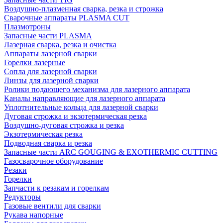
Воздушно-плазменная сварка, резка и строжка
Сварочные аппараты PLASMA CUT
Плазмотроны
Запасные части PLASMA
Лазерная сварка, резка и очистка
Аппараты лазерной сварки
Горелки лазерные
Сопла для лазерной сварки
Линзы для лазерной сварки
Ролики подающего механизма для лазерного аппарата
Каналы направляющие для лазерного аппарата
Уплотнительные кольца для лазерной сварки
Дуговая строжка и экзотермическая резка
Воздушно-дуговая строжка и резка
Экзотермическая резка
Подводная сварка и резка
Запасные части ARC GOUGING & EXOTHERMIC CUTTING
Газосварочное оборудование
Резаки
Горелки
Запчасти к резакам и горелкам
Редукторы
Газовые вентили для сварки
Рукава напорные