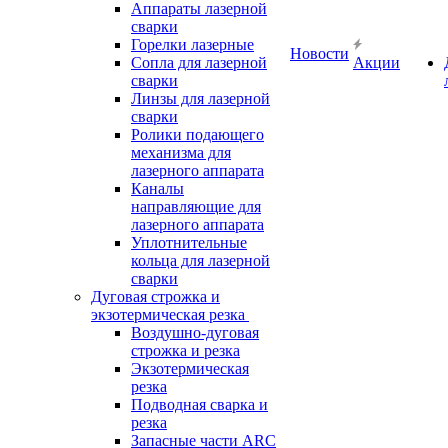
Аппараты лазерной
сварки
Горелки лазерные
Новости
Сопла для лазерной
Акции
сварки
Линзы для лазерной
сварки
Ролики подающего
механизма для
лазерного аппарата
Каналы
направляющие для
лазерного аппарата
Уплотнительные
кольца для лазерной
сварки
Дуговая строжка и
экзотермическая резка
Воздушно-дуговая
строжка и резка
Экзотермическая
резка
Подводная сварка и
резка
Запасные части ARC