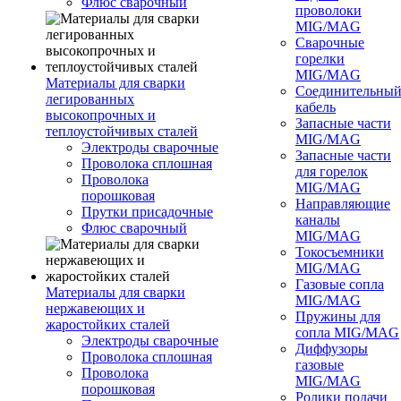
Флюс сварочный
проволоки
MIG/MAG
Сварочные
горелки
MIG/MAG
Материалы для сварки
Соединительны
легированных
кабель
высокопрочных и
Запасные части
теплоустойчивых сталей
MIG/MAG
Электроды сварочные
Запасные части
Проволока сплошная
для горелок
Проволока
MIG/MAG
порошковая
Направляющие
Прутки присадочные
каналы
Флюс сварочный
MIG/MAG
Токосъемники
MIG/MAG
Газовые сопла
Материалы для сварки
MIG/MAG
нержавеющих и
Пружины для
жаростойких сталей
сопла MIG/MAG
Электроды сварочные
Диффузоры
Проволока сплошная
газовые
Проволока
MIG/MAG
порошковая
Ролики подачи