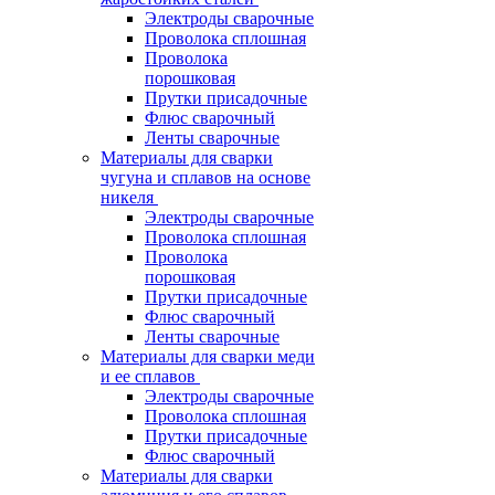
Электроды сварочные
Проволока сплошная
Проволока
порошковая
Прутки присадочные
Флюс сварочный
Ленты сварочные
Материалы для сварки
чугуна и сплавов на основе
никеля
Электроды сварочные
Проволока сплошная
Проволока
порошковая
Прутки присадочные
Флюс сварочный
Ленты сварочные
Материалы для сварки меди
и ее сплавов
Электроды сварочные
Проволока сплошная
Прутки присадочные
Флюс сварочный
Материалы для сварки