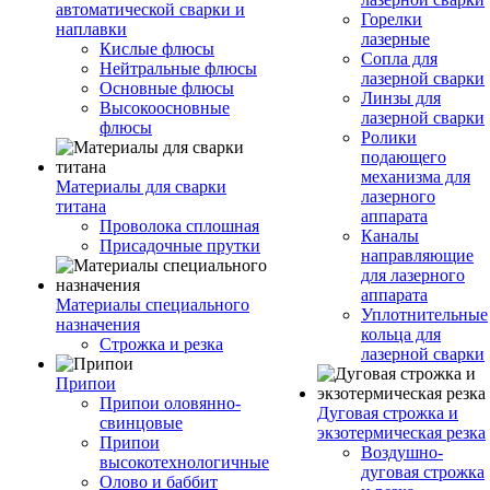
автоматической сварки и
Горелки
наплавки
лазерные
Кислые флюсы
Сопла для
Нейтральные флюсы
лазерной сварки
Основные флюсы
Линзы для
Высокоосновные
лазерной сварки
флюсы
Ролики
подающего
механизма для
Материалы для сварки
лазерного
титана
аппарата
Проволока сплошная
Каналы
Присадочные прутки
направляющие
для лазерного
аппарата
Материалы специального
Уплотнительные
назначения
кольца для
Строжка и резка
лазерной сварки
Припои
Припои оловянно-
Дуговая строжка и
свинцовые
экзотермическая резка
Припои
Воздушно-
высокотехнологичные
дуговая строжка
Олово и баббит