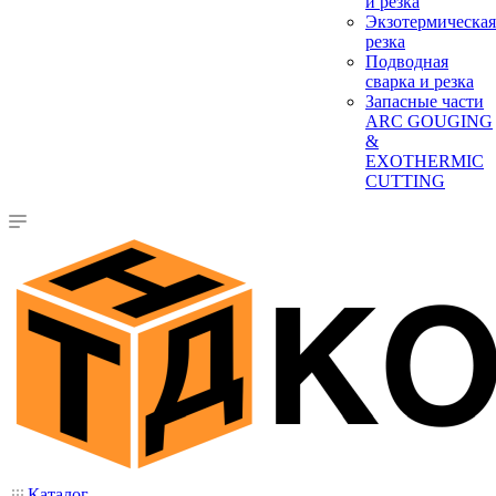
и резка
Экзотермическая
резка
Подводная
сварка и резка
Запасные части
ARC GOUGING
&
EXOTHERMIC
CUTTING
Каталог