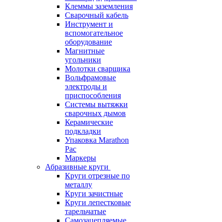
Клеммы заземления
Сварочный кабель
Инструмент и
вспомогательное
оборудование
Магнитные
угольники
Молотки сварщика
Вольфрамовые
электроды и
приспособления
Системы вытяжки
сварочных дымов
Керамические
подкладки
Упаковка Marathon
Pac
Маркеры
Абразивные круги
Круги отрезные по
металлу
Круги зачистные
Круги лепестковые
тарельчатые
Самозацепляемые