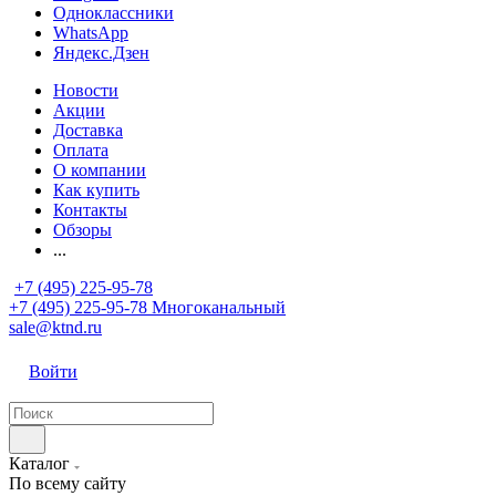
Одноклассники
WhatsApp
Яндекс.Дзен
Новости
Акции
Доставка
Оплата
О компании
Как купить
Контакты
Обзоры
...
+7 (495) 225-95-78
+7 (495) 225-95-78
Многоканальный
sale@ktnd.ru
Войти
Каталог
По всему сайту