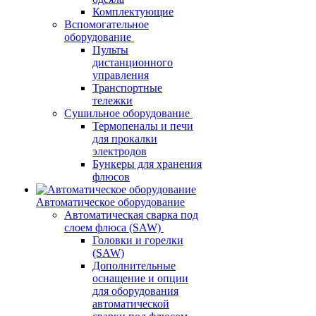
Комплектующие
Вспомогательное
оборудование
Пульты
дистанционного
управления
Транспортные
тележки
Сушильное оборудование
Термопеналы и печи
для прокалки
электродов
Бункеры для хранения
флюсов
Автоматическое оборудование
Автоматическая сварка под
слоем флюса (SAW)
Головки и горелки
(SAW)
Дополнительные
оснащение и опции
для оборудования
автоматической