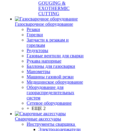
GOUGING &
EXOTHERMIC
CUTTING
Газосварочное оборудование
Резаки
Горелки
Запчасти к резакам и
горелкам
Редукторы
Газовые вентили для сварки
Рукава напорные
Баллоны для газосварки
Манометры
Машины газовой резки
Медицинское оборудование
Оборудование для
газораспределительных
систем
Сетевое оборудование
+ ЕЩЕ 2
Сварочные аксессуары
Инструменты сварщика
Электрододержатели