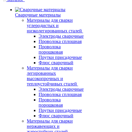
Сварочные материалы
Материалы для сварки
углеродистых и
низколегированных сталей
Электроды сварочные
Проволока сплошная
Проволока
порошковая
Прутки присадочные
Флюс сварочный
Материалы для сварки
легированных
высокопрочных и
теплоустойчивых сталей
Электроды сварочные
Проволока сплошная
Проволока
порошковая
Прутки присадочные
Флюс сварочный
Материалы для сварки
нержавеющих и
жаростойких сталей