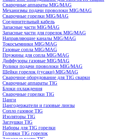
Сварочные аппараты MIG/MAG
Механизмы подачи проволоки MIG/MAG
Сварочные горелки MIG/MAG
Соединительный кабель
Запасные части MIG/MAG
Запасные части для горелок MIG/MAG
Направляющие каналы MIG/MAG
Токосъемники MIG/MAG
Газовые сопла MIG/MAG
Пружины для сопла MIG/MAG
Диффузоры газовые MIG/MAG
Ролики подачи проволоки MIG/MAG
Шейки горелок (гусаки) MIG/MAG
Сварочное оборудование для TIG сварки
Сварочные аппараты TIG
Блоки охлаждения
Сварочные горелки TIG
Цанги
Цангодержатели и газовые линзы
Сопло газовое TIG
Изоляторы TIG
Заглушки TIG
Наборы для TIG горелки
Головки TIG горелок
Запасные части TIG