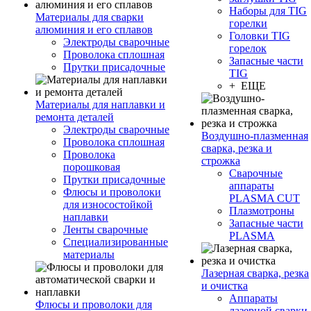
Наборы для TIG
Материалы для сварки
горелки
алюминия и его сплавов
Головки TIG
Электроды сварочные
горелок
Проволока сплошная
Запасные части
Прутки присадочные
TIG
+ ЕЩЕ
Материалы для наплавки и
ремонта деталей
Электроды сварочные
Воздушно-плазменная
Проволока сплошная
сварка, резка и
Проволока
строжка
порошковая
Сварочные
Прутки присадочные
аппараты
Флюсы и проволоки
PLASMA CUT
для износостойкой
Плазмотроны
наплавки
Запасные части
Ленты сварочные
PLASMA
Специализированные
материалы
Лазерная сварка, резка
и очистка
Аппараты
Флюсы и проволоки для
лазерной сварки