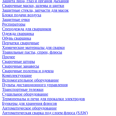
Защита лица, глаз и органов дыхания
Сварочные маски, шлемы и щитки
Защитные стекла, запчасти для масок
Блоки подачи воздуха
Защитные очки
Респираторы
Спецодежда для сварщиков
Одежда сварщика
Обувь сварщика
Перчатки сварочные
Химические материалы для сварки
Травильные пасты, спреи, флюсы
Прочее
Сварочные шторы
Сварочные занавесы
Сварочные полотна и одеяла
Комплектующие
Вспомогательное оборудование
Пульты дистанционного управления
Транспортные тележки
Сушильное оборудование
Термопеналы и печи для прокалки электродов
Бункеры для хранения флюсов
Автоматическое оборудование
Автоматическая сварка под слоем флюса (SAW)