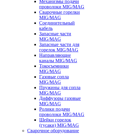
Механизмы подачи
проволоки MIG/MAG
Сварочные горелки
MIG/MAG
Соединительный
кабель
Запасные части
MIG/MAG
Запасные части для
горелок MIG/MAG
Направляющие
каналы MIG/MAG
Токосъемники
MIG/MAG
Газовые сопла
MIG/MAG
Пружины для сопла
MIG/MAG
Диффузоры газовые
MIG/MAG
Ролики подачи
проволоки MIG/MAG
Шейки горелок
(гусаки) MIG/MAG
Сварочное оборудование