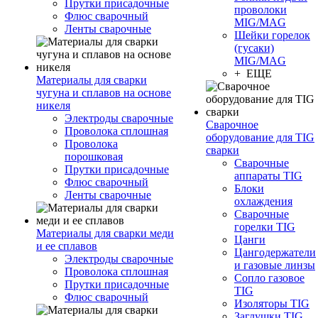
Прутки присадочные
проволоки
Флюс сварочный
MIG/MAG
Ленты сварочные
Шейки горелок
(гусаки)
MIG/MAG
+ ЕЩЕ
Материалы для сварки
чугуна и сплавов на основе
никеля
Электроды сварочные
Сварочное
Проволока сплошная
оборудование для TIG
Проволока
сварки
порошковая
Сварочные
Прутки присадочные
аппараты TIG
Флюс сварочный
Блоки
Ленты сварочные
охлаждения
Сварочные
горелки TIG
Материалы для сварки меди
Цанги
и ее сплавов
Цангодержатели
Электроды сварочные
и газовые линзы
Проволока сплошная
Сопло газовое
Прутки присадочные
TIG
Флюс сварочный
Изоляторы TIG
Заглушки TIG