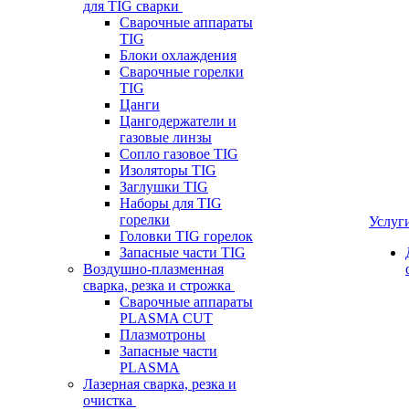
для TIG сварки
Сварочные аппараты
TIG
Блоки охлаждения
Сварочные горелки
TIG
Цанги
Цангодержатели и
газовые линзы
Сопло газовое TIG
Изоляторы TIG
Заглушки TIG
Наборы для TIG
горелки
Услуг
Головки TIG горелок
Запасные части TIG
Воздушно-плазменная
сварка, резка и строжка
Сварочные аппараты
PLASMA CUT
Плазмотроны
Запасные части
PLASMA
Лазерная сварка, резка и
очистка