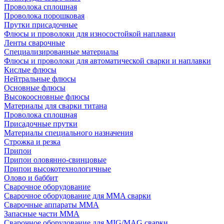
Проволока сплошная
Проволока порошковая
Прутки присадочные
Флюсы и проволоки для износостойкой наплавки
Ленты сварочные
Специализированные материалы
Флюсы и проволоки для автоматической сварки и наплавки
Кислые флюсы
Нейтральные флюсы
Основные флюсы
Высокоосновные флюсы
Материалы для сварки титана
Проволока сплошная
Присадочные прутки
Материалы специального назначения
Строжка и резка
Припои
Припои оловянно-свинцовые
Припои высокотехнологичные
Олово и баббит
Сварочное оборудование
Сварочное оборудование для MMA сварки
Сварочные аппараты MMA
Запасные части MMA
Сварочное оборудование для MIG/MAG сварки