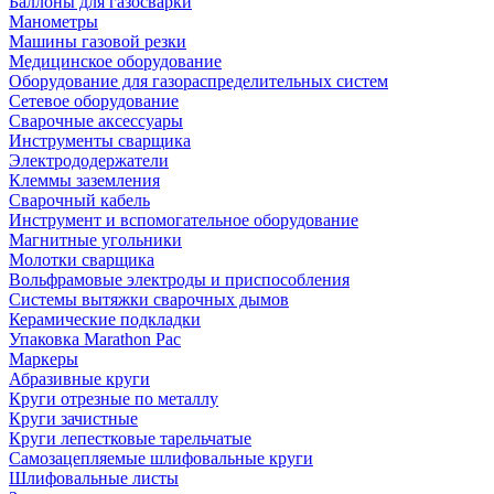
Баллоны для газосварки
Манометры
Машины газовой резки
Медицинское оборудование
Оборудование для газораспределительных систем
Сетевое оборудование
Сварочные аксессуары
Инструменты сварщика
Электрододержатели
Клеммы заземления
Сварочный кабель
Инструмент и вспомогательное оборудование
Магнитные угольники
Молотки сварщика
Вольфрамовые электроды и приспособления
Системы вытяжки сварочных дымов
Керамические подкладки
Упаковка Marathon Pac
Маркеры
Абразивные круги
Круги отрезные по металлу
Круги зачистные
Круги лепестковые тарельчатые
Самозацепляемые шлифовальные круги
Шлифовальные листы