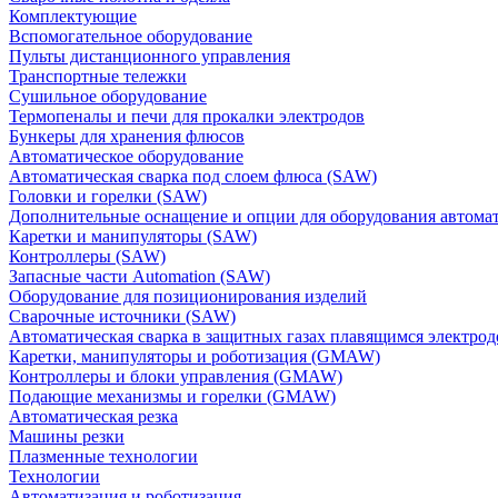
Комплектующие
Вспомогательное оборудование
Пульты дистанционного управления
Транспортные тележки
Сушильное оборудование
Термопеналы и печи для прокалки электродов
Бункеры для хранения флюсов
Автоматическое оборудование
Автоматическая сварка под слоем флюса (SAW)
Головки и горелки (SAW)
Дополнительные оснащение и опции для оборудования автома
Каретки и манипуляторы (SAW)
Контроллеры (SAW)
Запасные части Automation (SAW)
Оборудование для позиционирования изделий
Сварочные источники (SAW)
Автоматическая сварка в защитных газах плавящимся электр
Каретки, манипуляторы и роботизация (GMAW)
Контроллеры и блоки управления (GMAW)
Подающие механизмы и горелки (GMAW)
Автоматическая резка
Машины резки
Плазменные технологии
Технологии
Автоматизация и роботизация