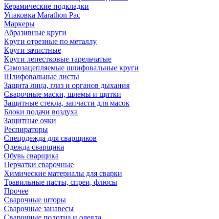
Керамические подкладки
Упаковка Marathon Pac
Маркеры
Абразивные круги
Круги отрезные по металлу
Круги зачистные
Круги лепестковые тарельчатые
Самозацепляемые шлифовальные круги
Шлифовальные листы
Защита лица, глаз и органов дыхания
Сварочные маски, шлемы и щитки
Защитные стекла, запчасти для масок
Блоки подачи воздуха
Защитные очки
Респираторы
Спецодежда для сварщиков
Одежда сварщика
Обувь сварщика
Перчатки сварочные
Химические материалы для сварки
Травильные пасты, спреи, флюсы
Прочее
Сварочные шторы
Сварочные занавесы
Сварочные полотна и одеяла