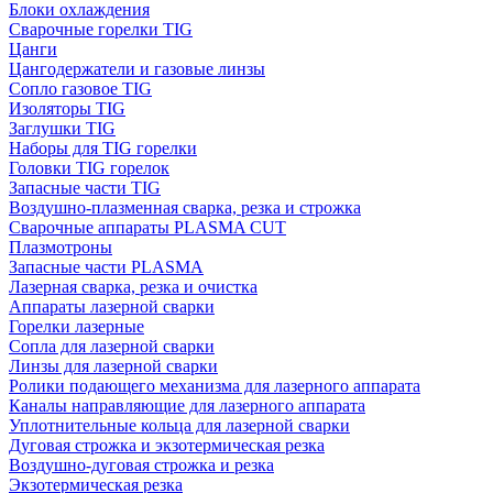
Блоки охлаждения
Сварочные горелки TIG
Цанги
Цангодержатели и газовые линзы
Сопло газовое TIG
Изоляторы TIG
Заглушки TIG
Наборы для TIG горелки
Головки TIG горелок
Запасные части TIG
Воздушно-плазменная сварка, резка и строжка
Сварочные аппараты PLASMA CUT
Плазмотроны
Запасные части PLASMA
Лазерная сварка, резка и очистка
Аппараты лазерной сварки
Горелки лазерные
Сопла для лазерной сварки
Линзы для лазерной сварки
Ролики подающего механизма для лазерного аппарата
Каналы направляющие для лазерного аппарата
Уплотнительные кольца для лазерной сварки
Дуговая строжка и экзотермическая резка
Воздушно-дуговая строжка и резка
Экзотермическая резка