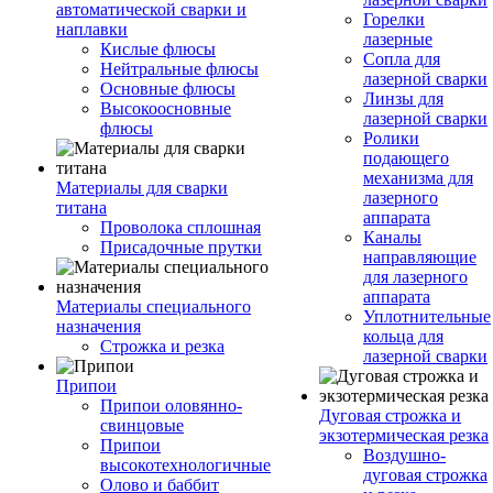
автоматической сварки и
Горелки
наплавки
лазерные
Кислые флюсы
Сопла для
Нейтральные флюсы
лазерной сварки
Основные флюсы
Линзы для
Высокоосновные
лазерной сварки
флюсы
Ролики
подающего
механизма для
Материалы для сварки
лазерного
титана
аппарата
Проволока сплошная
Каналы
Присадочные прутки
направляющие
для лазерного
аппарата
Материалы специального
Уплотнительные
назначения
кольца для
Строжка и резка
лазерной сварки
Припои
Припои оловянно-
Дуговая строжка и
свинцовые
экзотермическая резка
Припои
Воздушно-
высокотехнологичные
дуговая строжка
Олово и баббит