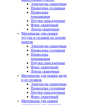
Электроды сварочные
Проволока сплошная
Проволока
порошковая
Прутки присадочные
Флюс сварочный
Ленты сварочные
Материалы для сварки
чугуна и сплавов на основе
никеля
Электроды сварочные
Проволока сплошная
Проволока
порошковая
Прутки присадочные
Флюс сварочный
Ленты сварочные
Материалы для сварки меди
и ее сплавов
Электроды сварочные
Проволока сплошная
Прутки присадочные
Флюс сварочный
Материалы для сварки