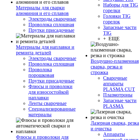
Наборы для TIG
Материалы для сварки
горелки
алюминия и его сплавов
Головки TIG
Электроды сварочные
горелок
Проволока сплошная
Запасные части
Прутки присадочные
TIG
+ ЕЩЕ
Материалы для наплавки и
ремонта деталей
Электроды сварочные
Воздушно-плазменная
Проволока сплошная
сварка, резка и
Проволока
строжка
порошковая
Сварочные
Прутки присадочные
аппараты
Флюсы и проволоки
PLASMA CUT
для износостойкой
Плазмотроны
наплавки
Запасные части
Ленты сварочные
PLASMA
Специализированные
материалы
Лазерная сварка, резка
и очистка
Аппараты
Флюсы и проволоки для
лазерной сварки