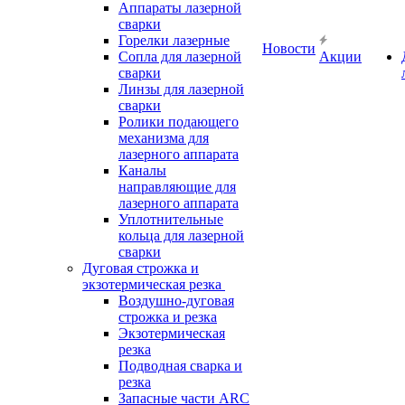
Аппараты лазерной
сварки
Горелки лазерные
Новости
Сопла для лазерной
Акции
сварки
Линзы для лазерной
сварки
Ролики подающего
механизма для
лазерного аппарата
Каналы
направляющие для
лазерного аппарата
Уплотнительные
кольца для лазерной
сварки
Дуговая строжка и
экзотермическая резка
Воздушно-дуговая
строжка и резка
Экзотермическая
резка
Подводная сварка и
резка
Запасные части ARC