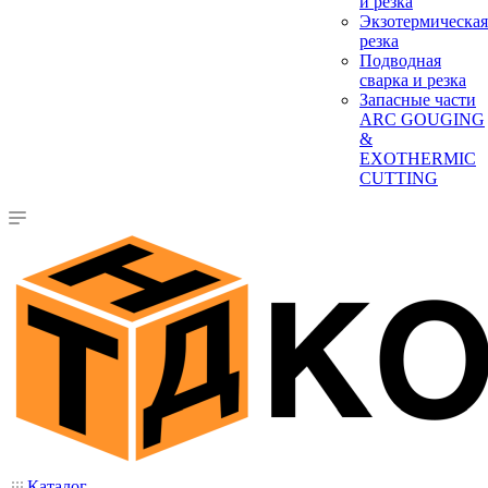
и резка
Экзотермическая
резка
Подводная
сварка и резка
Запасные части
ARC GOUGING
&
EXOTHERMIC
CUTTING
Каталог