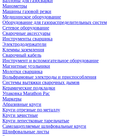
Баллоны для газосварки
Манометры
Машины газовой резки
Медицинское оборудование
Оборудование для газораспределительных систем
Сетевое оборудование
Сварочные аксессуары
Инструменты сварщика
Электрододержатели
Клеммы заземления
Сварочный кабель
Инструмент и вспомогательное оборудование
Магнитные угольники
Молотки сварщика
Вольфрамовые электроды и приспособления
Системы вытяжки сварочных дымов
Керамические подкладки
Упаковка Marathon Pac
Маркеры
Абразивные круги
Круги отрезные по металлу
Круги зачистные
Круги лепестковые тарельчатые
Самозацепляемые шлифовальные круги
Шлифовальные листы