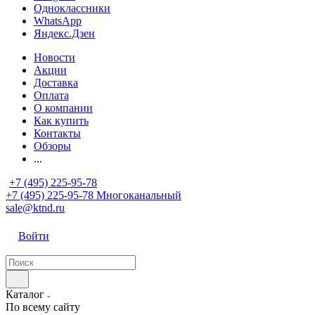
Одноклассники
WhatsApp
Яндекс.Дзен
Новости
Акции
Доставка
Оплата
О компании
Как купить
Контакты
Обзоры
...
+7 (495) 225-95-78
+7 (495) 225-95-78
Многоканальный
sale@ktnd.ru
Войти
Каталог
По всему сайту