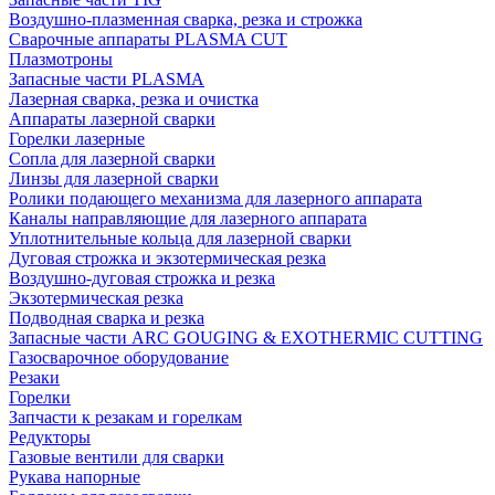
Воздушно-плазменная сварка, резка и строжка
Сварочные аппараты PLASMA CUT
Плазмотроны
Запасные части PLASMA
Лазерная сварка, резка и очистка
Аппараты лазерной сварки
Горелки лазерные
Сопла для лазерной сварки
Линзы для лазерной сварки
Ролики подающего механизма для лазерного аппарата
Каналы направляющие для лазерного аппарата
Уплотнительные кольца для лазерной сварки
Дуговая строжка и экзотермическая резка
Воздушно-дуговая строжка и резка
Экзотермическая резка
Подводная сварка и резка
Запасные части ARC GOUGING & EXOTHERMIC CUTTING
Газосварочное оборудование
Резаки
Горелки
Запчасти к резакам и горелкам
Редукторы
Газовые вентили для сварки
Рукава напорные