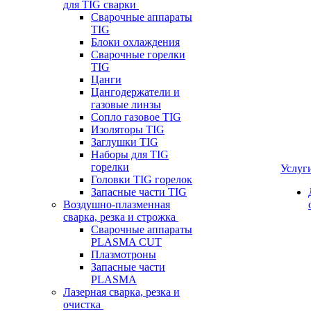
для TIG сварки
Сварочные аппараты
TIG
Блоки охлаждения
Сварочные горелки
TIG
Цанги
Цангодержатели и
газовые линзы
Сопло газовое TIG
Изоляторы TIG
Заглушки TIG
Наборы для TIG
горелки
Услуг
Головки TIG горелок
Запасные части TIG
Воздушно-плазменная
сварка, резка и строжка
Сварочные аппараты
PLASMA CUT
Плазмотроны
Запасные части
PLASMA
Лазерная сварка, резка и
очистка