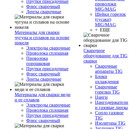
Прутки присадочные
проволоки
Флюс сварочный
MIG/MAG
Ленты сварочные
Шейки горелок
(гусаки)
MIG/MAG
+ ЕЩЕ
Материалы для сварки
чугуна и сплавов на основе
никеля
Электроды сварочные
Сварочное
Проволока сплошная
оборудование для TIG
Проволока
сварки
порошковая
Сварочные
Прутки присадочные
аппараты TIG
Флюс сварочный
Блоки
Ленты сварочные
охлаждения
Сварочные
горелки TIG
Материалы для сварки меди
Цанги
и ее сплавов
Цангодержатели
Электроды сварочные
и газовые линзы
Проволока сплошная
Сопло газовое
Прутки присадочные
TIG
Флюс сварочный
Изоляторы TIG
Заглушки TIG