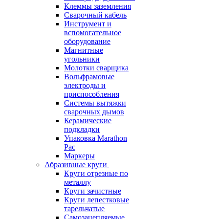
Клеммы заземления
Сварочный кабель
Инструмент и
вспомогательное
оборудование
Магнитные
угольники
Молотки сварщика
Вольфрамовые
электроды и
приспособления
Системы вытяжки
сварочных дымов
Керамические
подкладки
Упаковка Marathon
Pac
Маркеры
Абразивные круги
Круги отрезные по
металлу
Круги зачистные
Круги лепестковые
тарельчатые
Самозацепляемые