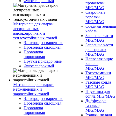
Флюс сварочный
проволоки
MIG/MAG
Сварочные
горелки
MIG/MAG
Материалы для сварки
Соединительны
легированных
кабель
высокопрочных и
Запасные части
теплоустойчивых сталей
MIG/MAG
Электроды сварочные
Запасные части
Проволока сплошная
для горелок
Проволока
MIG/MAG
порошковая
Направляющие
Прутки присадочные
каналы
Флюс сварочный
MIG/MAG
Токосъемники
MIG/MAG
Газовые сопла
Материалы для сварки
MIG/MAG
нержавеющих и
Пружины для
жаростойких сталей
сопла MIG/MAG
Электроды сварочные
Диффузоры
Проволока сплошная
газовые
Проволока
MIG/MAG
порошковая
Ролики подачи