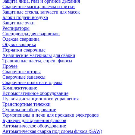
Защита лица, глаз и органов дыхания
Сварочные маски, шлемы и щитки
Защитные стекла, запчасти для масок
Блоки подачи воздуха
Защитные очки
Респираторы
Спецодежда для сварщиков
Одежда сварщика
Обувь сварщика
Перчатки сварочные
Химические материалы для сварки
Травильные пасты, спреи, флюсы
Прочее
Сварочные шторы
Сварочные занавесы
Сварочные полотна и одеяла
Комплектующие
Вспомогательное оборудование
Пульты дистанционного управления
Транспортные тележки
Сушильное оборудование
Термопеналы и печи для прокалки электродов
Бункеры для хранения флюсов
Автоматическое оборудование
Автоматическая сварка под слоем флюса (SAW)