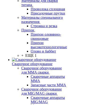
Материалы для сварки
титана
Проволока сплошная
Присадочные прутки
Материалы специального
назначения
Строжка и резка
Припои
Припои оловянно-
свинцовые
Припои
высокотехнологичные
Олово и баббит
+ ЕЩЕ 1
Сварочное оборудование
Сварочное оборудование
для MMA сварки
Сварочные аппараты
MMA
Запасные части MMA
Сварочное оборудование
для MIG/MAG сварки
Сварочные аппараты
MIG/MAG