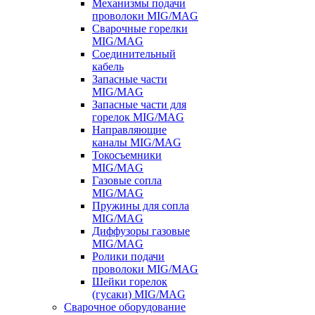
Механизмы подачи
проволоки MIG/MAG
Сварочные горелки
MIG/MAG
Соединительный
кабель
Запасные части
MIG/MAG
Запасные части для
горелок MIG/MAG
Направляющие
каналы MIG/MAG
Токосъемники
MIG/MAG
Газовые сопла
MIG/MAG
Пружины для сопла
MIG/MAG
Диффузоры газовые
MIG/MAG
Ролики подачи
проволоки MIG/MAG
Шейки горелок
(гусаки) MIG/MAG
Сварочное оборудование