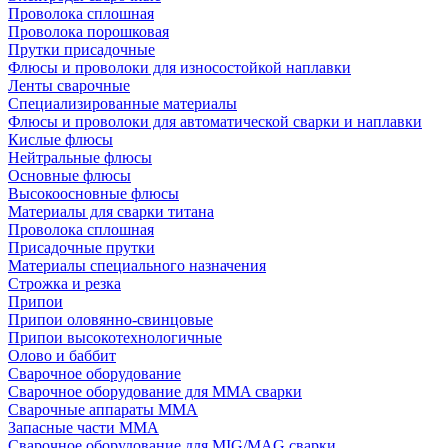
Проволока сплошная
Проволока порошковая
Прутки присадочные
Флюсы и проволоки для износостойкой наплавки
Ленты сварочные
Специализированные материалы
Флюсы и проволоки для автоматической сварки и наплавки
Кислые флюсы
Нейтральные флюсы
Основные флюсы
Высокоосновные флюсы
Материалы для сварки титана
Проволока сплошная
Присадочные прутки
Материалы специального назначения
Строжка и резка
Припои
Припои оловянно-свинцовые
Припои высокотехнологичные
Олово и баббит
Сварочное оборудование
Сварочное оборудование для MMA сварки
Сварочные аппараты MMA
Запасные части MMA
Сварочное оборудование для MIG/MAG сварки