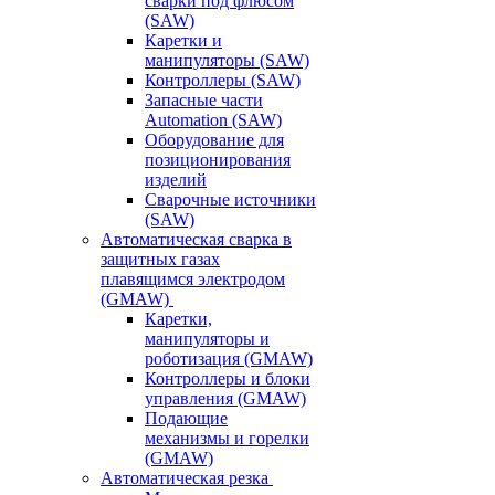
сварки под флюсом
(SAW)
Каретки и
манипуляторы (SAW)
Контроллеры (SAW)
Запасные части
Automation (SAW)
Оборудование для
позиционирования
изделий
Сварочные источники
(SAW)
Автоматическая сварка в
защитных газах
плавящимся электродом
(GMAW)
Каретки,
манипуляторы и
роботизация (GMAW)
Контроллеры и блоки
управления (GMAW)
Подающие
механизмы и горелки
(GMAW)
Автоматическая резка