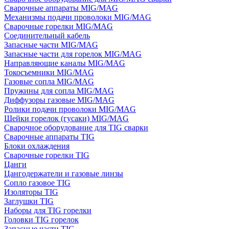
Сварочные аппараты MIG/MAG
Механизмы подачи проволоки MIG/MAG
Сварочные горелки MIG/MAG
Соединительный кабель
Запасные части MIG/MAG
Запасные части для горелок MIG/MAG
Направляющие каналы MIG/MAG
Токосъемники MIG/MAG
Газовые сопла MIG/MAG
Пружины для сопла MIG/MAG
Диффузоры газовые MIG/MAG
Ролики подачи проволоки MIG/MAG
Шейки горелок (гусаки) MIG/MAG
Сварочное оборудование для TIG сварки
Сварочные аппараты TIG
Блоки охлаждения
Сварочные горелки TIG
Цанги
Цангодержатели и газовые линзы
Сопло газовое TIG
Изоляторы TIG
Заглушки TIG
Наборы для TIG горелки
Головки TIG горелок
Запасные части TIG