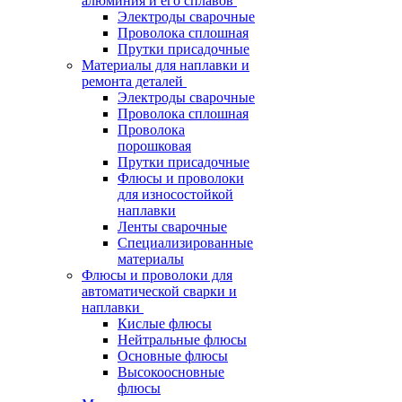
алюминия и его сплавов
Электроды сварочные
Проволока сплошная
Прутки присадочные
Материалы для наплавки и
ремонта деталей
Электроды сварочные
Проволока сплошная
Проволока
порошковая
Прутки присадочные
Флюсы и проволоки
для износостойкой
наплавки
Ленты сварочные
Специализированные
материалы
Флюсы и проволоки для
автоматической сварки и
наплавки
Кислые флюсы
Нейтральные флюсы
Основные флюсы
Высокоосновные
флюсы