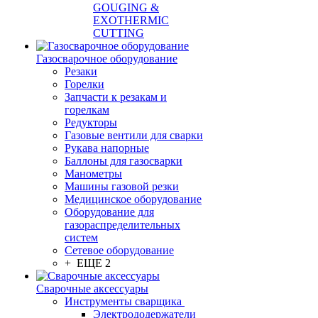
GOUGING &
EXOTHERMIC
CUTTING
Газосварочное оборудование
Резаки
Горелки
Запчасти к резакам и
горелкам
Редукторы
Газовые вентили для сварки
Рукава напорные
Баллоны для газосварки
Манометры
Машины газовой резки
Медицинское оборудование
Оборудование для
газораспределительных
систем
Сетевое оборудование
+ ЕЩЕ 2
Сварочные аксессуары
Инструменты сварщика
Электрододержатели