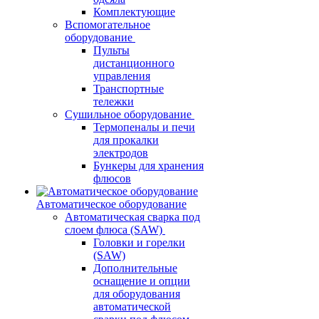
Комплектующие
Вспомогательное
оборудование
Пульты
дистанционного
управления
Транспортные
тележки
Сушильное оборудование
Термопеналы и печи
для прокалки
электродов
Бункеры для хранения
флюсов
Автоматическое оборудование
Автоматическая сварка под
слоем флюса (SAW)
Головки и горелки
(SAW)
Дополнительные
оснащение и опции
для оборудования
автоматической