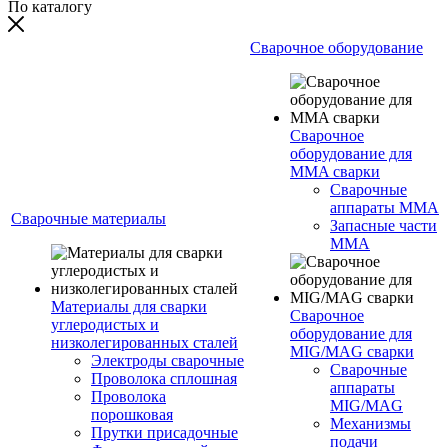
По каталогу
Сварочное оборудование
Сварочное
оборудование для
MMA сварки
Сварочные
аппараты MMA
Сварочные материалы
Запасные части
MMA
Материалы для сварки
Сварочное
углеродистых и
оборудование для
низколегированных сталей
MIG/MAG сварки
Электроды сварочные
Сварочные
Проволока сплошная
аппараты
Проволока
MIG/MAG
порошковая
Механизмы
Прутки присадочные
подачи