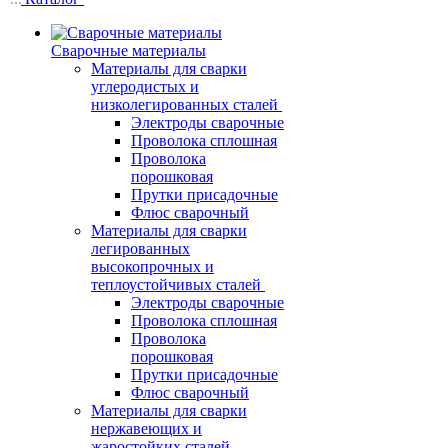
Сварочные материалы
Материалы для сварки
углеродистых и
низколегированных сталей
Электроды сварочные
Проволока сплошная
Проволока
порошковая
Прутки присадочные
Флюс сварочный
Материалы для сварки
легированных
высокопрочных и
теплоустойчивых сталей
Электроды сварочные
Проволока сплошная
Проволока
порошковая
Прутки присадочные
Флюс сварочный
Материалы для сварки
нержавеющих и
жаростойких сталей