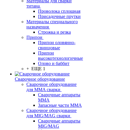
Материалы для сварки
титана
Проволока сплошная
Присадочные прутки
Материалы специального
назначения
Строжка и резка
Припои
Припои оловянно-
свинцовые
Припои
высокотехнологичные
Олово и баббит
+ ЕЩЕ 1
Сварочное оборудование
Сварочное оборудование
для MMA сварки
Сварочные аппараты
MMA
Запасные части MMA
Сварочное оборудование
для MIG/MAG сварки
Сварочные аппараты
MIG/MAG