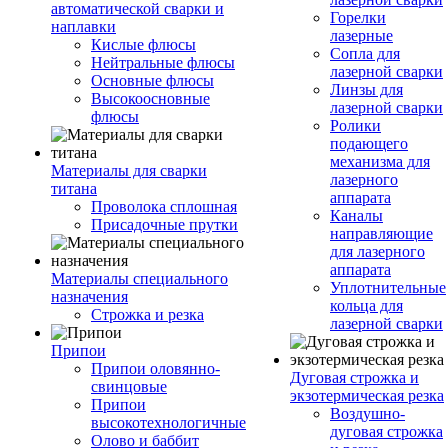
автоматической сварки и
Горелки
наплавки
лазерные
Кислые флюсы
Сопла для
Нейтральные флюсы
лазерной сварки
Основные флюсы
Линзы для
Высокоосновные
лазерной сварки
флюсы
Ролики
подающего
механизма для
Материалы для сварки
лазерного
титана
аппарата
Проволока сплошная
Каналы
Присадочные прутки
направляющие
для лазерного
аппарата
Материалы специального
Уплотнительные
назначения
кольца для
Строжка и резка
лазерной сварки
Припои
Припои оловянно-
Дуговая строжка и
свинцовые
экзотермическая резка
Припои
Воздушно-
высокотехнологичные
дуговая строжка
Олово и баббит