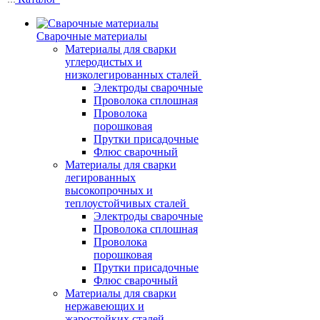
Сварочные материалы
Материалы для сварки
углеродистых и
низколегированных сталей
Электроды сварочные
Проволока сплошная
Проволока
порошковая
Прутки присадочные
Флюс сварочный
Материалы для сварки
легированных
высокопрочных и
теплоустойчивых сталей
Электроды сварочные
Проволока сплошная
Проволока
порошковая
Прутки присадочные
Флюс сварочный
Материалы для сварки
нержавеющих и
жаростойких сталей