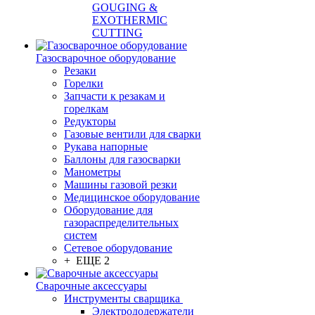
GOUGING &
EXOTHERMIC
CUTTING
Газосварочное оборудование
Резаки
Горелки
Запчасти к резакам и
горелкам
Редукторы
Газовые вентили для сварки
Рукава напорные
Баллоны для газосварки
Манометры
Машины газовой резки
Медицинское оборудование
Оборудование для
газораспределительных
систем
Сетевое оборудование
+ ЕЩЕ 2
Сварочные аксессуары
Инструменты сварщика
Электрододержатели