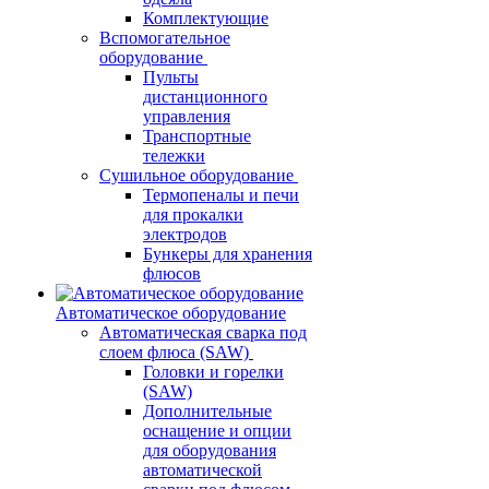
Комплектующие
Вспомогательное
оборудование
Пульты
дистанционного
управления
Транспортные
тележки
Сушильное оборудование
Термопеналы и печи
для прокалки
электродов
Бункеры для хранения
флюсов
Автоматическое оборудование
Автоматическая сварка под
слоем флюса (SAW)
Головки и горелки
(SAW)
Дополнительные
оснащение и опции
для оборудования
автоматической