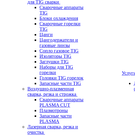
для TIG сварки
Сварочные аппараты
TIG
Блоки охлаждения
Сварочные горелки
TIG
Цанги
Цангодержатели и
газовые линзы
Сопло газовое TIG
Изоляторы TIG
Заглушки TIG
Наборы для TIG
горелки
Услуг
Головки TIG горелок
Запасные части TIG
Воздушно-плазменная
сварка, резка и строжка
Сварочные аппараты
PLASMA CUT
Плазмотроны
Запасные части
PLASMA
Лазерная сварка, резка и
очистка