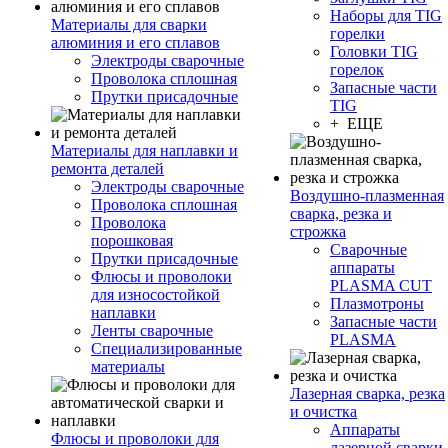
Наборы для TIG
Материалы для сварки
горелки
алюминия и его сплавов
Головки TIG
Электроды сварочные
горелок
Проволока сплошная
Запасные части
Прутки присадочные
TIG
+ ЕЩЕ
Материалы для наплавки и
ремонта деталей
Электроды сварочные
Воздушно-плазменная
Проволока сплошная
сварка, резка и
Проволока
строжка
порошковая
Сварочные
Прутки присадочные
аппараты
Флюсы и проволоки
PLASMA CUT
для износостойкой
Плазмотроны
наплавки
Запасные части
Ленты сварочные
PLASMA
Специализированные
материалы
Лазерная сварка, резка
и очистка
Аппараты
Флюсы и проволоки для
лазерной сварки