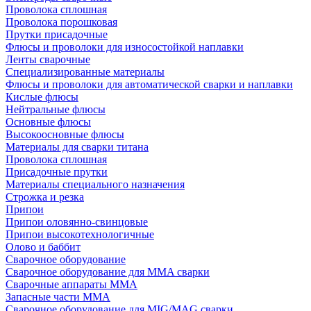
Проволока сплошная
Проволока порошковая
Прутки присадочные
Флюсы и проволоки для износостойкой наплавки
Ленты сварочные
Специализированные материалы
Флюсы и проволоки для автоматической сварки и наплавки
Кислые флюсы
Нейтральные флюсы
Основные флюсы
Высокоосновные флюсы
Материалы для сварки титана
Проволока сплошная
Присадочные прутки
Материалы специального назначения
Строжка и резка
Припои
Припои оловянно-свинцовые
Припои высокотехнологичные
Олово и баббит
Сварочное оборудование
Сварочное оборудование для MMA сварки
Сварочные аппараты MMA
Запасные части MMA
Сварочное оборудование для MIG/MAG сварки