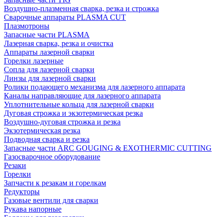
Воздушно-плазменная сварка, резка и строжка
Сварочные аппараты PLASMA CUT
Плазмотроны
Запасные части PLASMA
Лазерная сварка, резка и очистка
Аппараты лазерной сварки
Горелки лазерные
Сопла для лазерной сварки
Линзы для лазерной сварки
Ролики подающего механизма для лазерного аппарата
Каналы направляющие для лазерного аппарата
Уплотнительные кольца для лазерной сварки
Дуговая строжка и экзотермическая резка
Воздушно-дуговая строжка и резка
Экзотермическая резка
Подводная сварка и резка
Запасные части ARC GOUGING & EXOTHERMIC CUTTING
Газосварочное оборудование
Резаки
Горелки
Запчасти к резакам и горелкам
Редукторы
Газовые вентили для сварки
Рукава напорные