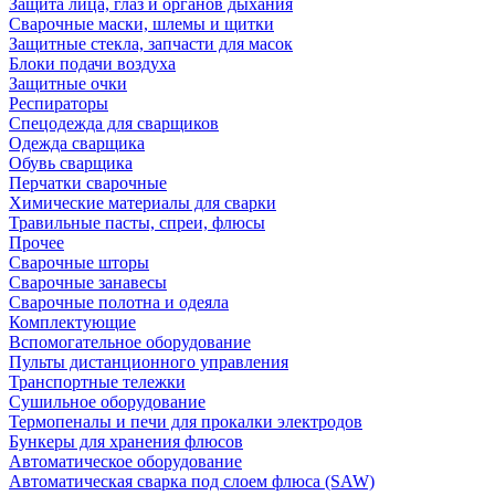
Защита лица, глаз и органов дыхания
Сварочные маски, шлемы и щитки
Защитные стекла, запчасти для масок
Блоки подачи воздуха
Защитные очки
Респираторы
Спецодежда для сварщиков
Одежда сварщика
Обувь сварщика
Перчатки сварочные
Химические материалы для сварки
Травильные пасты, спреи, флюсы
Прочее
Сварочные шторы
Сварочные занавесы
Сварочные полотна и одеяла
Комплектующие
Вспомогательное оборудование
Пульты дистанционного управления
Транспортные тележки
Сушильное оборудование
Термопеналы и печи для прокалки электродов
Бункеры для хранения флюсов
Автоматическое оборудование
Автоматическая сварка под слоем флюса (SAW)