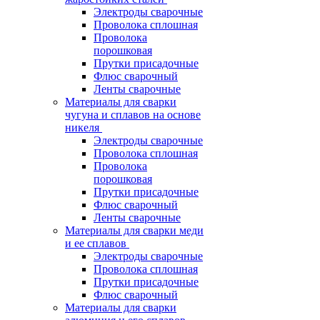
Электроды сварочные
Проволока сплошная
Проволока
порошковая
Прутки присадочные
Флюс сварочный
Ленты сварочные
Материалы для сварки
чугуна и сплавов на основе
никеля
Электроды сварочные
Проволока сплошная
Проволока
порошковая
Прутки присадочные
Флюс сварочный
Ленты сварочные
Материалы для сварки меди
и ее сплавов
Электроды сварочные
Проволока сплошная
Прутки присадочные
Флюс сварочный
Материалы для сварки