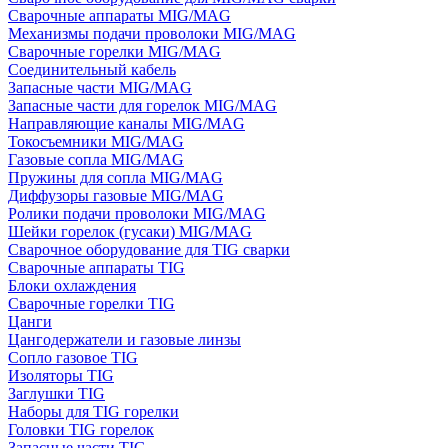
Сварочные аппараты MIG/MAG
Механизмы подачи проволоки MIG/MAG
Сварочные горелки MIG/MAG
Соединительный кабель
Запасные части MIG/MAG
Запасные части для горелок MIG/MAG
Направляющие каналы MIG/MAG
Токосъемники MIG/MAG
Газовые сопла MIG/MAG
Пружины для сопла MIG/MAG
Диффузоры газовые MIG/MAG
Ролики подачи проволоки MIG/MAG
Шейки горелок (гусаки) MIG/MAG
Сварочное оборудование для TIG сварки
Сварочные аппараты TIG
Блоки охлаждения
Сварочные горелки TIG
Цанги
Цангодержатели и газовые линзы
Сопло газовое TIG
Изоляторы TIG
Заглушки TIG
Наборы для TIG горелки
Головки TIG горелок
Запасные части TIG