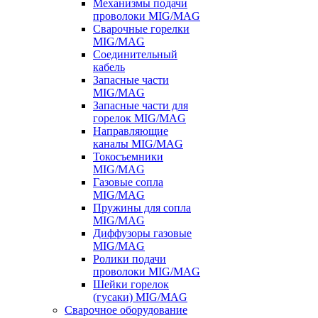
Механизмы подачи
проволоки MIG/MAG
Сварочные горелки
MIG/MAG
Соединительный
кабель
Запасные части
MIG/MAG
Запасные части для
горелок MIG/MAG
Направляющие
каналы MIG/MAG
Токосъемники
MIG/MAG
Газовые сопла
MIG/MAG
Пружины для сопла
MIG/MAG
Диффузоры газовые
MIG/MAG
Ролики подачи
проволоки MIG/MAG
Шейки горелок
(гусаки) MIG/MAG
Сварочное оборудование