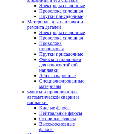
алюминия и его сплавов
Электроды сварочные
Проволока сплошная
Прутки присадочные
Материалы для наплавки и
ремонта деталей
Электроды сварочные
Проволока сплошная
Проволока
порошковая
Прутки присадочные
Флюсы и проволоки
для износостойкой
наплавки
Ленты сварочные
Специализированные
материалы
Флюсы и проволоки для
автоматической сварки и
наплавки
Кислые флюсы
Нейтральные флюсы
Основные флюсы
Высокоосновные
флюсы