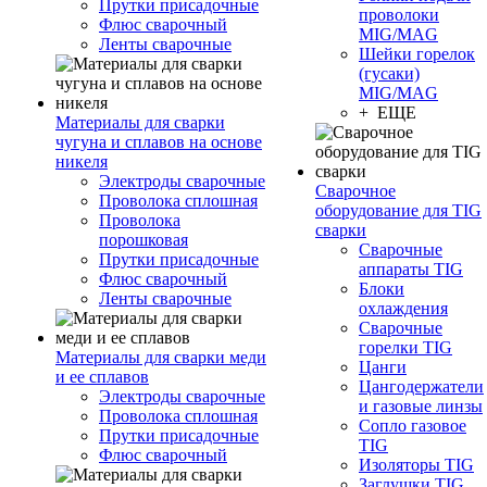
Прутки присадочные
проволоки
Флюс сварочный
MIG/MAG
Ленты сварочные
Шейки горелок
(гусаки)
MIG/MAG
+ ЕЩЕ
Материалы для сварки
чугуна и сплавов на основе
никеля
Электроды сварочные
Сварочное
Проволока сплошная
оборудование для TIG
Проволока
сварки
порошковая
Сварочные
Прутки присадочные
аппараты TIG
Флюс сварочный
Блоки
Ленты сварочные
охлаждения
Сварочные
горелки TIG
Материалы для сварки меди
Цанги
и ее сплавов
Цангодержатели
Электроды сварочные
и газовые линзы
Проволока сплошная
Сопло газовое
Прутки присадочные
TIG
Флюс сварочный
Изоляторы TIG
Заглушки TIG