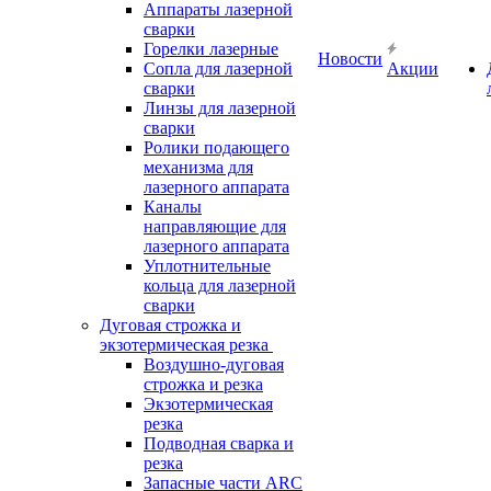
Аппараты лазерной
сварки
Горелки лазерные
Новости
Сопла для лазерной
Акции
сварки
Линзы для лазерной
сварки
Ролики подающего
механизма для
лазерного аппарата
Каналы
направляющие для
лазерного аппарата
Уплотнительные
кольца для лазерной
сварки
Дуговая строжка и
экзотермическая резка
Воздушно-дуговая
строжка и резка
Экзотермическая
резка
Подводная сварка и
резка
Запасные части ARC