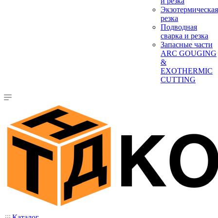
и резка
Экзотермическая
резка
Подводная
сварка и резка
Запасные части
ARC GOUGING
&
EXOTHERMIC
CUTTING
Каталог