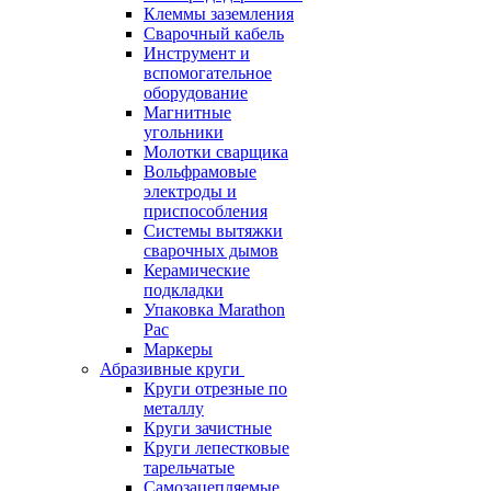
Клеммы заземления
Сварочный кабель
Инструмент и
вспомогательное
оборудование
Магнитные
угольники
Молотки сварщика
Вольфрамовые
электроды и
приспособления
Системы вытяжки
сварочных дымов
Керамические
подкладки
Упаковка Marathon
Pac
Маркеры
Абразивные круги
Круги отрезные по
металлу
Круги зачистные
Круги лепестковые
тарельчатые
Самозацепляемые