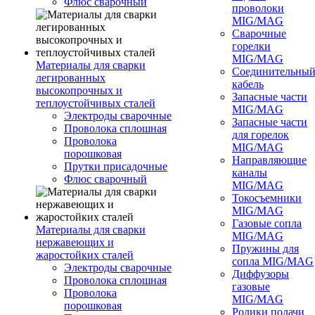
Флюс сварочный
проволоки
MIG/MAG
Сварочные
горелки
MIG/MAG
Материалы для сварки
Соединительны
легированных
кабель
высокопрочных и
Запасные части
теплоустойчивых сталей
MIG/MAG
Электроды сварочные
Запасные части
Проволока сплошная
для горелок
Проволока
MIG/MAG
порошковая
Направляющие
Прутки присадочные
каналы
Флюс сварочный
MIG/MAG
Токосъемники
MIG/MAG
Газовые сопла
Материалы для сварки
MIG/MAG
нержавеющих и
Пружины для
жаростойких сталей
сопла MIG/MAG
Электроды сварочные
Диффузоры
Проволока сплошная
газовые
Проволока
MIG/MAG
порошковая
Ролики подачи