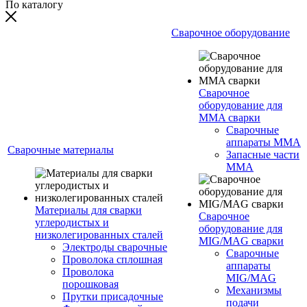
По каталогу
Сварочное оборудование
Сварочное
оборудование для
MMA сварки
Сварочные
аппараты MMA
Сварочные материалы
Запасные части
MMA
Материалы для сварки
Сварочное
углеродистых и
оборудование для
низколегированных сталей
MIG/MAG сварки
Электроды сварочные
Сварочные
Проволока сплошная
аппараты
Проволока
MIG/MAG
порошковая
Механизмы
Прутки присадочные
подачи