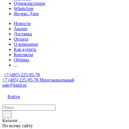
Одноклассники
WhatsApp
Яндекс.Дзен
Новости
Акции
Доставка
Оплата
О компании
Как купить
Контакты
Обзоры
...
+7 (495) 225-95-78
+7 (495) 225-95-78
Многоканальный
sale@ktnd.ru
Войти
Каталог
По всему сайту