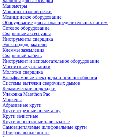
Баллоны для газосварки
Манометры
Машины газовой резки
Медицинское оборудование
Оборудование для газораспределительных систем
Сетевое оборудование
Сварочные аксессуары
Инструменты сварщика
Электрододержатели
Клеммы заземления
Сварочный кабель
Инструмент и вспомогательное оборудование
Магнитные угольники
Молотки сварщика
Вольфрамовые электроды и приспособления
Системы вытяжки сварочных дымов
Керамические подкладки
Упаковка Marathon Pac
Маркеры
Абразивные круги
Круги отрезные по металлу
Круги зачистные
Круги лепестковые тарельчатые
Самозацепляемые шлифовальные круги
Шлифовальные листы