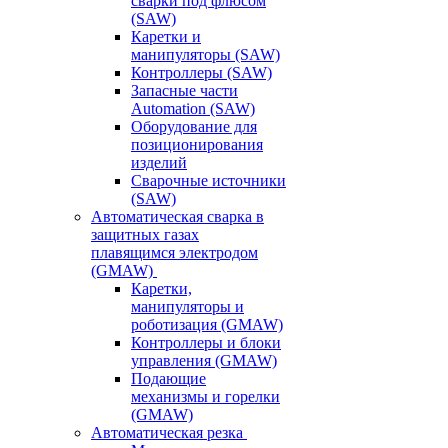
сварки под флюсом
(SAW)
Каретки и
манипуляторы (SAW)
Контроллеры (SAW)
Запасные части
Automation (SAW)
Оборудование для
позиционирования
изделий
Сварочные источники
(SAW)
Автоматическая сварка в
защитных газах
плавящимся электродом
(GMAW)
Каретки,
манипуляторы и
роботизация (GMAW)
Контроллеры и блоки
управления (GMAW)
Подающие
механизмы и горелки
(GMAW)
Автоматическая резка