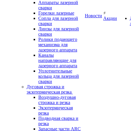
Аппараты лазерной
сварки
Горелки лазерные
Новости
Сопла для лазерной
Акции
сварки
Линзы для лазерной
сварки
Ролики подающего
механизма для
лазерного аппарата
Каналы
направляющие для
лазерного аппарата
Уплотнительные
кольца для лазерной
сварки
Дуговая строжка и
экзотермическая резка
Воздушно-дуговая
строжка и резка
Экзотермическая
резка
Подводная сварка и
резка
Запасные части ARC