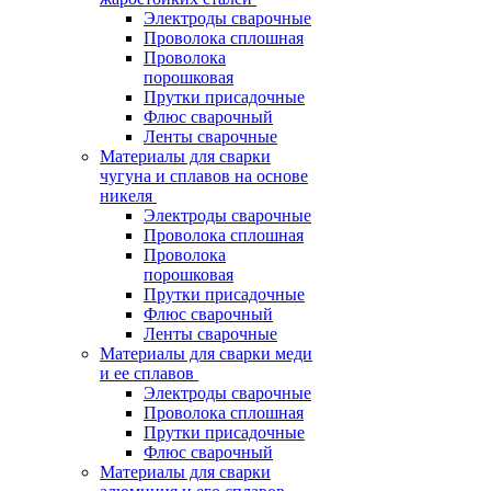
Электроды сварочные
Проволока сплошная
Проволока
порошковая
Прутки присадочные
Флюс сварочный
Ленты сварочные
Материалы для сварки
чугуна и сплавов на основе
никеля
Электроды сварочные
Проволока сплошная
Проволока
порошковая
Прутки присадочные
Флюс сварочный
Ленты сварочные
Материалы для сварки меди
и ее сплавов
Электроды сварочные
Проволока сплошная
Прутки присадочные
Флюс сварочный
Материалы для сварки