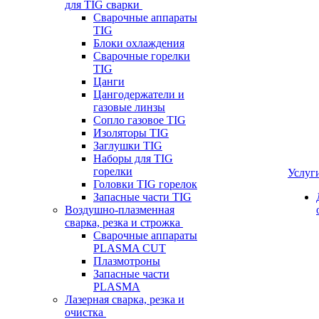
для TIG сварки
Сварочные аппараты
TIG
Блоки охлаждения
Сварочные горелки
TIG
Цанги
Цангодержатели и
газовые линзы
Сопло газовое TIG
Изоляторы TIG
Заглушки TIG
Наборы для TIG
горелки
Услуг
Головки TIG горелок
Запасные части TIG
Воздушно-плазменная
сварка, резка и строжка
Сварочные аппараты
PLASMA CUT
Плазмотроны
Запасные части
PLASMA
Лазерная сварка, резка и
очистка