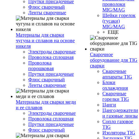
Прутки присадочные
проволоки
Флюс сварочный
MIG/MAG
Ленты сварочные
Шейки горелок
(гусаки)
MIG/MAG
+ ЕЩЕ
Материалы для сварки
чугуна и сплавов на основе
никеля
Электроды сварочные
Сварочное
Проволока сплошная
оборудование для TIG
Проволока
сварки
порошковая
Сварочные
Прутки присадочные
аппараты TIG
Флюс сварочный
Блоки
Ленты сварочные
охлаждения
Сварочные
горелки TIG
Материалы для сварки меди
Цанги
и ее сплавов
Цангодержатели
Электроды сварочные
и газовые линзы
Проволока сплошная
Сопло газовое
Прутки присадочные
TIG
Флюс сварочный
Изоляторы TIG
Заглушки TIG