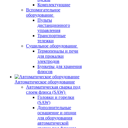
Комплектующие
Вспомогательное
оборудование
Пульты
дистанционного
управления
Транспортные
тележки
Сушильное оборудование
Термопеналы и печи
для прокалки
электродов
Бункеры для хранения
флюсов
Автоматическое оборудование
Автоматическая сварка под
слоем флюса (SAW)
Головки и горелки
(SAW)
Дополнительные
оснащение и опции
для оборудования
автоматической