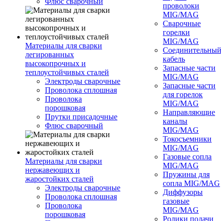
Флюс сварочный
проволоки
MIG/MAG
Сварочные
горелки
MIG/MAG
Материалы для сварки
Соединительны
легированных
кабель
высокопрочных и
Запасные части
теплоустойчивых сталей
MIG/MAG
Электроды сварочные
Запасные части
Проволока сплошная
для горелок
Проволока
MIG/MAG
порошковая
Направляющие
Прутки присадочные
каналы
Флюс сварочный
MIG/MAG
Токосъемники
MIG/MAG
Газовые сопла
Материалы для сварки
MIG/MAG
нержавеющих и
Пружины для
жаростойких сталей
сопла MIG/MAG
Электроды сварочные
Диффузоры
Проволока сплошная
газовые
Проволока
MIG/MAG
порошковая
Ролики подачи