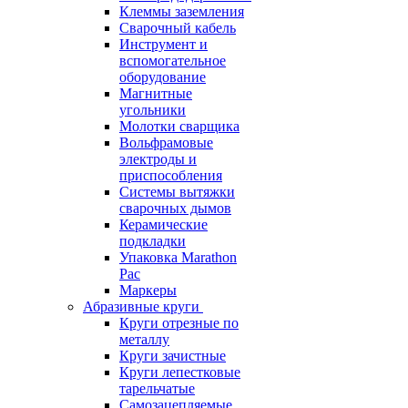
Клеммы заземления
Сварочный кабель
Инструмент и
вспомогательное
оборудование
Магнитные
угольники
Молотки сварщика
Вольфрамовые
электроды и
приспособления
Системы вытяжки
сварочных дымов
Керамические
подкладки
Упаковка Marathon
Pac
Маркеры
Абразивные круги
Круги отрезные по
металлу
Круги зачистные
Круги лепестковые
тарельчатые
Самозацепляемые