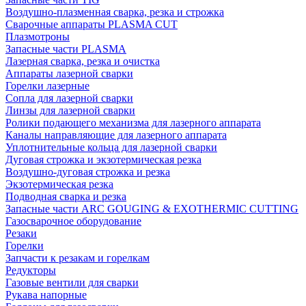
Воздушно-плазменная сварка, резка и строжка
Сварочные аппараты PLASMA CUT
Плазмотроны
Запасные части PLASMA
Лазерная сварка, резка и очистка
Аппараты лазерной сварки
Горелки лазерные
Сопла для лазерной сварки
Линзы для лазерной сварки
Ролики подающего механизма для лазерного аппарата
Каналы направляющие для лазерного аппарата
Уплотнительные кольца для лазерной сварки
Дуговая строжка и экзотермическая резка
Воздушно-дуговая строжка и резка
Экзотермическая резка
Подводная сварка и резка
Запасные части ARC GOUGING & EXOTHERMIC CUTTING
Газосварочное оборудование
Резаки
Горелки
Запчасти к резакам и горелкам
Редукторы
Газовые вентили для сварки
Рукава напорные