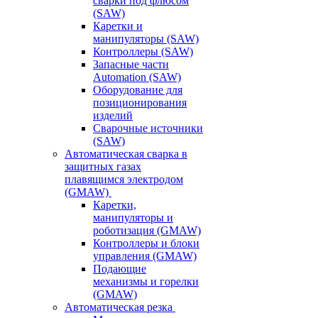
сварки под флюсом
(SAW)
Каретки и
манипуляторы (SAW)
Контроллеры (SAW)
Запасные части
Automation (SAW)
Оборудование для
позиционирования
изделий
Сварочные источники
(SAW)
Автоматическая сварка в
защитных газах
плавящимся электродом
(GMAW)
Каретки,
манипуляторы и
роботизация (GMAW)
Контроллеры и блоки
управления (GMAW)
Подающие
механизмы и горелки
(GMAW)
Автоматическая резка