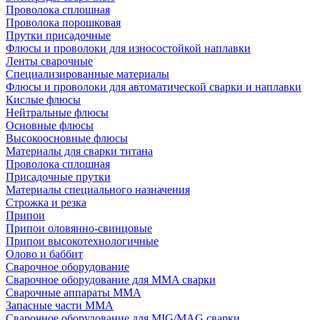
Проволока сплошная
Проволока порошковая
Прутки присадочные
Флюсы и проволоки для износостойкой наплавки
Ленты сварочные
Специализированные материалы
Флюсы и проволоки для автоматической сварки и наплавки
Кислые флюсы
Нейтральные флюсы
Основные флюсы
Высокоосновные флюсы
Материалы для сварки титана
Проволока сплошная
Присадочные прутки
Материалы специального назначения
Строжка и резка
Припои
Припои оловянно-свинцовые
Припои высокотехнологичные
Олово и баббит
Сварочное оборудование
Сварочное оборудование для MMA сварки
Сварочные аппараты MMA
Запасные части MMA
Сварочное оборудование для MIG/MAG сварки