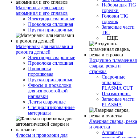
Наборы для TIG
Материалы для сварки
горелки
алюминия и его сплавов
Головки TIG
Электроды сварочные
горелок
Проволока сплошная
Запасные части
Прутки присадочные
TIG
+ ЕЩЕ
Материалы для наплавки и
ремонта деталей
Электроды сварочные
Воздушно-плазменная
Проволока сплошная
сварка, резка и
Проволока
строжка
порошковая
Сварочные
Прутки присадочные
аппараты
Флюсы и проволоки
PLASMA CUT
для износостойкой
Плазмотроны
наплавки
Запасные части
Ленты сварочные
PLASMA
Специализированные
материалы
Лазерная сварка, резка
и очистка
Аппараты
Флюсы и проволоки для
лазерной сварки