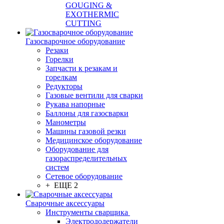
GOUGING &
EXOTHERMIC
CUTTING
Газосварочное оборудование
Резаки
Горелки
Запчасти к резакам и
горелкам
Редукторы
Газовые вентили для сварки
Рукава напорные
Баллоны для газосварки
Манометры
Машины газовой резки
Медицинское оборудование
Оборудование для
газораспределительных
систем
Сетевое оборудование
+ ЕЩЕ 2
Сварочные аксессуары
Инструменты сварщика
Электрододержатели