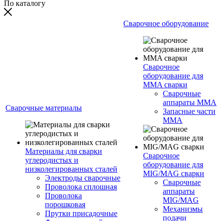
По каталогу
Сварочное оборудование
Сварочное
оборудование для
MMA сварки
Сварочные
аппараты MMA
Сварочные материалы
Запасные части
MMA
Материалы для сварки
Сварочное
углеродистых и
оборудование для
низколегированных сталей
MIG/MAG сварки
Электроды сварочные
Сварочные
Проволока сплошная
аппараты
Проволока
MIG/MAG
порошковая
Механизмы
Прутки присадочные
подачи