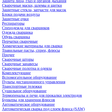
Защита лица, глаз и органов дыхания
Сварочные маски, шлемы и щитки
Защитные стекла, запчасти для масок
Блоки подачи воздуха
Защитные очки
Респираторы
Спецодежда для сварщиков
Одежда сварщика
Обувь сварщика
Перчатки сварочные
Химические материалы для сварки
Травильные пасты, спреи, флюсы
Прочее
Сварочные шторы
Сварочные занавесы
Сварочные полотна и одеяла
Комплектующие
Вспомогательное оборудование
Пульты дистанционного управления
Транспортные тележки
Сушильное оборудование
Термопеналы и печи для прокалки электродов
Бункеры для хранения флюсов
Автоматическое оборудование
Автоматическая сварка под слоем флюса (SAW)