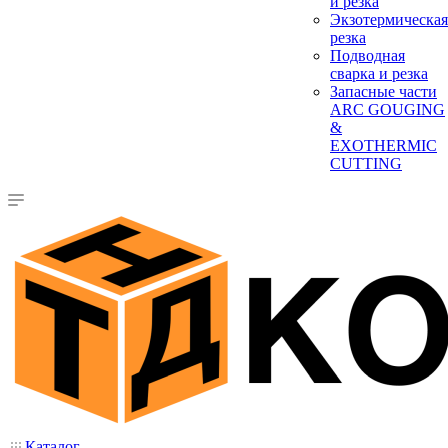
и резка
Экзотермическая
резка
Подводная
сварка и резка
Запасные части
ARC GOUGING
&
EXOTHERMIC
CUTTING
Каталог