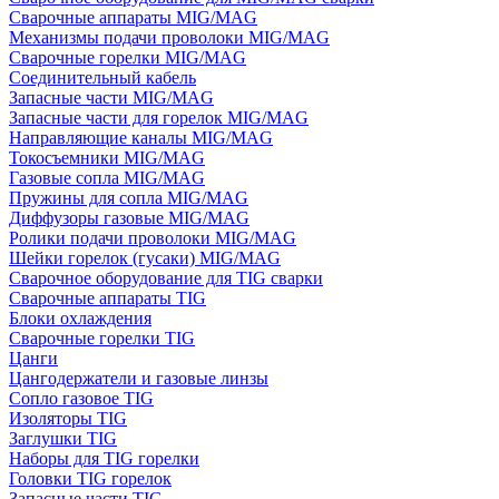
Сварочные аппараты MIG/MAG
Механизмы подачи проволоки MIG/MAG
Сварочные горелки MIG/MAG
Соединительный кабель
Запасные части MIG/MAG
Запасные части для горелок MIG/MAG
Направляющие каналы MIG/MAG
Токосъемники MIG/MAG
Газовые сопла MIG/MAG
Пружины для сопла MIG/MAG
Диффузоры газовые MIG/MAG
Ролики подачи проволоки MIG/MAG
Шейки горелок (гусаки) MIG/MAG
Сварочное оборудование для TIG сварки
Сварочные аппараты TIG
Блоки охлаждения
Сварочные горелки TIG
Цанги
Цангодержатели и газовые линзы
Сопло газовое TIG
Изоляторы TIG
Заглушки TIG
Наборы для TIG горелки
Головки TIG горелок
Запасные части TIG