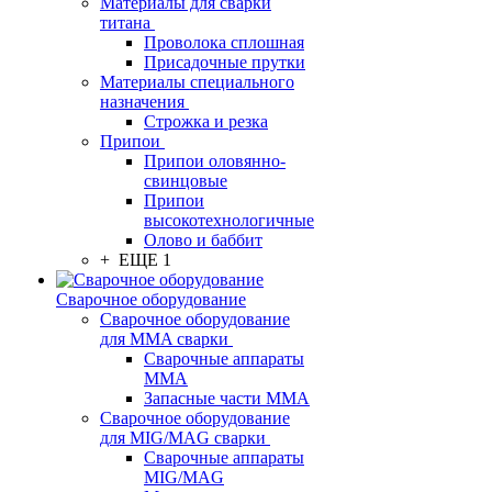
Материалы для сварки
титана
Проволока сплошная
Присадочные прутки
Материалы специального
назначения
Строжка и резка
Припои
Припои оловянно-
свинцовые
Припои
высокотехнологичные
Олово и баббит
+ ЕЩЕ 1
Сварочное оборудование
Сварочное оборудование
для MMA сварки
Сварочные аппараты
MMA
Запасные части MMA
Сварочное оборудование
для MIG/MAG сварки
Сварочные аппараты
MIG/MAG