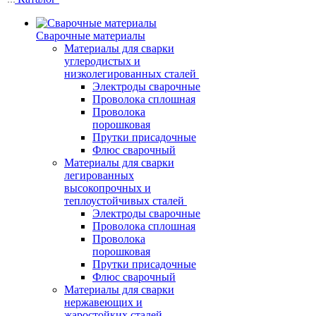
Сварочные материалы
Материалы для сварки
углеродистых и
низколегированных сталей
Электроды сварочные
Проволока сплошная
Проволока
порошковая
Прутки присадочные
Флюс сварочный
Материалы для сварки
легированных
высокопрочных и
теплоустойчивых сталей
Электроды сварочные
Проволока сплошная
Проволока
порошковая
Прутки присадочные
Флюс сварочный
Материалы для сварки
нержавеющих и
жаростойких сталей