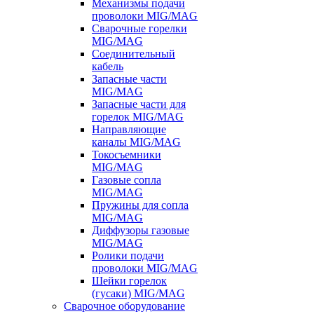
Механизмы подачи
проволоки MIG/MAG
Сварочные горелки
MIG/MAG
Соединительный
кабель
Запасные части
MIG/MAG
Запасные части для
горелок MIG/MAG
Направляющие
каналы MIG/MAG
Токосъемники
MIG/MAG
Газовые сопла
MIG/MAG
Пружины для сопла
MIG/MAG
Диффузоры газовые
MIG/MAG
Ролики подачи
проволоки MIG/MAG
Шейки горелок
(гусаки) MIG/MAG
Сварочное оборудование