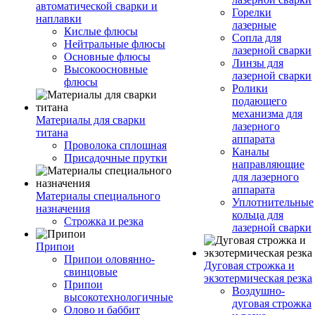
автоматической сварки и
Горелки
наплавки
лазерные
Кислые флюсы
Сопла для
Нейтральные флюсы
лазерной сварки
Основные флюсы
Линзы для
Высокоосновные
лазерной сварки
флюсы
Ролики
подающего
механизма для
Материалы для сварки
лазерного
титана
аппарата
Проволока сплошная
Каналы
Присадочные прутки
направляющие
для лазерного
аппарата
Материалы специального
Уплотнительные
назначения
кольца для
Строжка и резка
лазерной сварки
Припои
Припои оловянно-
Дуговая строжка и
свинцовые
экзотермическая резка
Припои
Воздушно-
высокотехнологичные
дуговая строжка
Олово и баббит