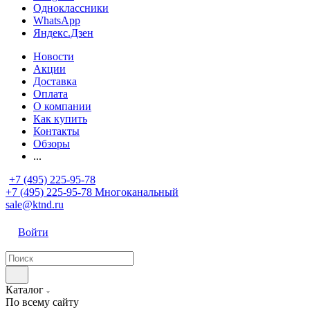
Одноклассники
WhatsApp
Яндекс.Дзен
Новости
Акции
Доставка
Оплата
О компании
Как купить
Контакты
Обзоры
...
+7 (495) 225-95-78
+7 (495) 225-95-78
Многоканальный
sale@ktnd.ru
Войти
Каталог
По всему сайту