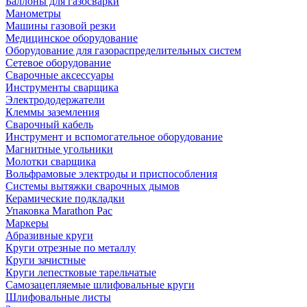
Баллоны для газосварки
Манометры
Машины газовой резки
Медицинское оборудование
Оборудование для газораспределительных систем
Сетевое оборудование
Сварочные аксессуары
Инструменты сварщика
Электрододержатели
Клеммы заземления
Сварочный кабель
Инструмент и вспомогательное оборудование
Магнитные угольники
Молотки сварщика
Вольфрамовые электроды и приспособления
Системы вытяжки сварочных дымов
Керамические подкладки
Упаковка Marathon Pac
Маркеры
Абразивные круги
Круги отрезные по металлу
Круги зачистные
Круги лепестковые тарельчатые
Самозацепляемые шлифовальные круги
Шлифовальные листы