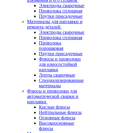
алюминия и его сплавов
Электроды сварочные
Проволока сплошная
Прутки присадочные
Материалы для наплавки и
ремонта деталей
Электроды сварочные
Проволока сплошная
Проволока
порошковая
Прутки присадочные
Флюсы и проволоки
для износостойкой
наплавки
Ленты сварочные
Специализированные
материалы
Флюсы и проволоки для
автоматической сварки и
наплавки
Кислые флюсы
Нейтральные флюсы
Основные флюсы
Высокоосновные
флюсы