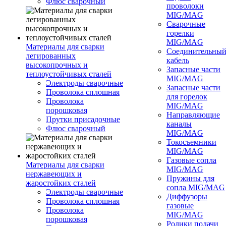
Флюс сварочный
проволоки
MIG/MAG
Сварочные
горелки
MIG/MAG
Материалы для сварки
Соединительны
легированных
кабель
высокопрочных и
Запасные части
теплоустойчивых сталей
MIG/MAG
Электроды сварочные
Запасные части
Проволока сплошная
для горелок
Проволока
MIG/MAG
порошковая
Направляющие
Прутки присадочные
каналы
Флюс сварочный
MIG/MAG
Токосъемники
MIG/MAG
Газовые сопла
Материалы для сварки
MIG/MAG
нержавеющих и
Пружины для
жаростойких сталей
сопла MIG/MAG
Электроды сварочные
Диффузоры
Проволока сплошная
газовые
Проволока
MIG/MAG
порошковая
Ролики подачи