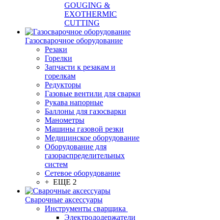
GOUGING &
EXOTHERMIC
CUTTING
Газосварочное оборудование
Резаки
Горелки
Запчасти к резакам и
горелкам
Редукторы
Газовые вентили для сварки
Рукава напорные
Баллоны для газосварки
Манометры
Машины газовой резки
Медицинское оборудование
Оборудование для
газораспределительных
систем
Сетевое оборудование
+ ЕЩЕ 2
Сварочные аксессуары
Инструменты сварщика
Электрододержатели