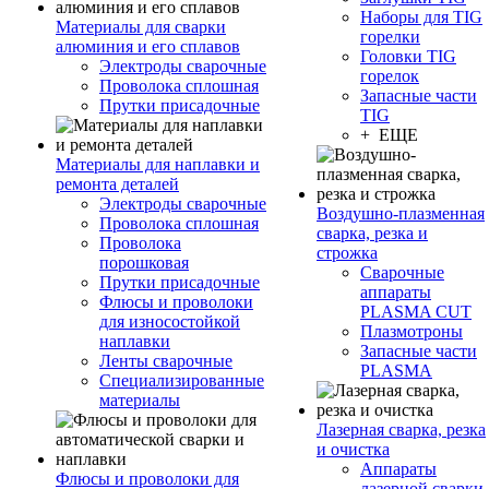
Наборы для TIG
Материалы для сварки
горелки
алюминия и его сплавов
Головки TIG
Электроды сварочные
горелок
Проволока сплошная
Запасные части
Прутки присадочные
TIG
+ ЕЩЕ
Материалы для наплавки и
ремонта деталей
Электроды сварочные
Воздушно-плазменная
Проволока сплошная
сварка, резка и
Проволока
строжка
порошковая
Сварочные
Прутки присадочные
аппараты
Флюсы и проволоки
PLASMA CUT
для износостойкой
Плазмотроны
наплавки
Запасные части
Ленты сварочные
PLASMA
Специализированные
материалы
Лазерная сварка, резка
и очистка
Аппараты
Флюсы и проволоки для
лазерной сварки