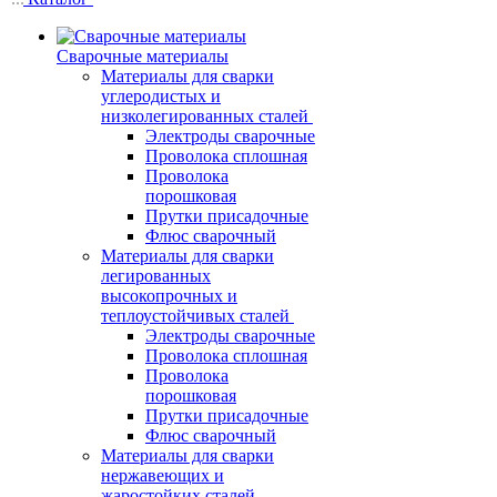
Сварочные материалы
Материалы для сварки
углеродистых и
низколегированных сталей
Электроды сварочные
Проволока сплошная
Проволока
порошковая
Прутки присадочные
Флюс сварочный
Материалы для сварки
легированных
высокопрочных и
теплоустойчивых сталей
Электроды сварочные
Проволока сплошная
Проволока
порошковая
Прутки присадочные
Флюс сварочный
Материалы для сварки
нержавеющих и
жаростойких сталей