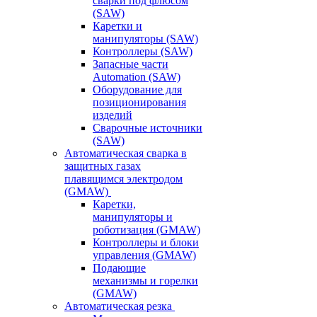
сварки под флюсом
(SAW)
Каретки и
манипуляторы (SAW)
Контроллеры (SAW)
Запасные части
Automation (SAW)
Оборудование для
позиционирования
изделий
Сварочные источники
(SAW)
Автоматическая сварка в
защитных газах
плавящимся электродом
(GMAW)
Каретки,
манипуляторы и
роботизация (GMAW)
Контроллеры и блоки
управления (GMAW)
Подающие
механизмы и горелки
(GMAW)
Автоматическая резка