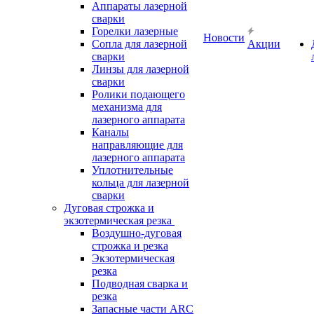
Аппараты лазерной
сварки
Горелки лазерные
Новости
Сопла для лазерной
Акции
сварки
Линзы для лазерной
сварки
Ролики подающего
механизма для
лазерного аппарата
Каналы
направляющие для
лазерного аппарата
Уплотнительные
кольца для лазерной
сварки
Дуговая строжка и
экзотермическая резка
Воздушно-дуговая
строжка и резка
Экзотермическая
резка
Подводная сварка и
резка
Запасные части ARC