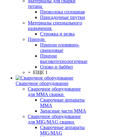
Материалы для сварки
титана
Проволока сплошная
Присадочные прутки
Материалы специального
назначения
Строжка и резка
Припои
Припои оловянно-
свинцовые
Припои
высокотехнологичные
Олово и баббит
+ ЕЩЕ 1
Сварочное оборудование
Сварочное оборудование
для MMA сварки
Сварочные аппараты
MMA
Запасные части MMA
Сварочное оборудование
для MIG/MAG сварки
Сварочные аппараты
MIG/MAG