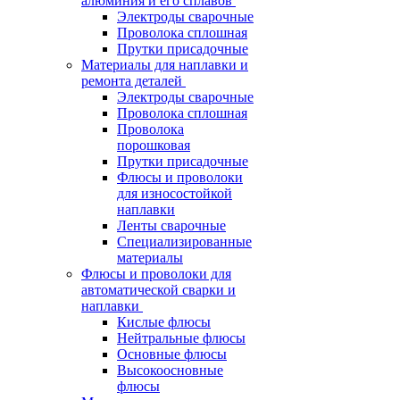
алюминия и его сплавов
Электроды сварочные
Проволока сплошная
Прутки присадочные
Материалы для наплавки и
ремонта деталей
Электроды сварочные
Проволока сплошная
Проволока
порошковая
Прутки присадочные
Флюсы и проволоки
для износостойкой
наплавки
Ленты сварочные
Специализированные
материалы
Флюсы и проволоки для
автоматической сварки и
наплавки
Кислые флюсы
Нейтральные флюсы
Основные флюсы
Высокоосновные
флюсы