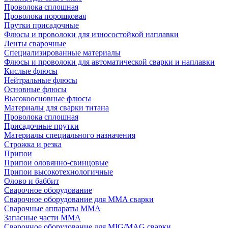
Проволока сплошная
Проволока порошковая
Прутки присадочные
Флюсы и проволоки для износостойкой наплавки
Ленты сварочные
Специализированные материалы
Флюсы и проволоки для автоматической сварки и наплавки
Кислые флюсы
Нейтральные флюсы
Основные флюсы
Высокоосновные флюсы
Материалы для сварки титана
Проволока сплошная
Присадочные прутки
Материалы специального назначения
Строжка и резка
Припои
Припои оловянно-свинцовые
Припои высокотехнологичные
Олово и баббит
Сварочное оборудование
Сварочное оборудование для MMA сварки
Сварочные аппараты MMA
Запасные части MMA
Сварочное оборудование для MIG/MAG сварки