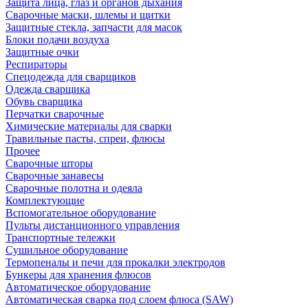
Защита лица, глаз и органов дыхания
Сварочные маски, шлемы и щитки
Защитные стекла, запчасти для масок
Блоки подачи воздуха
Защитные очки
Респираторы
Спецодежда для сварщиков
Одежда сварщика
Обувь сварщика
Перчатки сварочные
Химические материалы для сварки
Травильные пасты, спреи, флюсы
Прочее
Сварочные шторы
Сварочные занавесы
Сварочные полотна и одеяла
Комплектующие
Вспомогательное оборудование
Пульты дистанционного управления
Транспортные тележки
Сушильное оборудование
Термопеналы и печи для прокалки электродов
Бункеры для хранения флюсов
Автоматическое оборудование
Автоматическая сварка под слоем флюса (SAW)