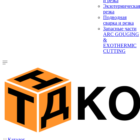
и резка
Экзотермическая
резка
Подводная
сварка и резка
Запасные части
ARC GOUGING
&
EXOTHERMIC
CUTTING
Каталог