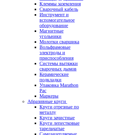
Клеммы заземления
Сварочный кабель
Инструмент и
вспомогательное
оборудование
Магнитные
угольники
Молотки сварщика
Вольфрамовые
электроды и
приспособления
Системы вытяжки
сварочных дымов
Керамические
подкладки
Упаковка Marathon
Pac
Маркеры
Абразивные круги
Круги отрезные по
металлу
Круги зачистные
Круги лепестковые
тарельчатые
Самозацепляемые