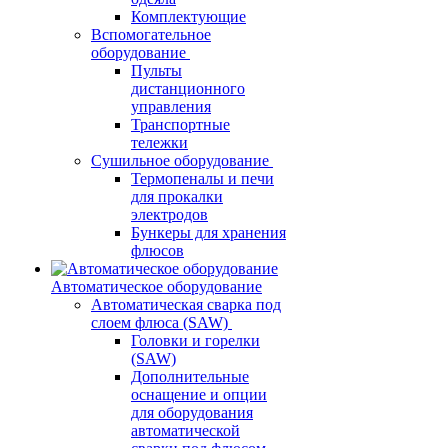
Комплектующие
Вспомогательное
оборудование
Пульты
дистанционного
управления
Транспортные
тележки
Сушильное оборудование
Термопеналы и печи
для прокалки
электродов
Бункеры для хранения
флюсов
Автоматическое оборудование
Автоматическая сварка под
слоем флюса (SAW)
Головки и горелки
(SAW)
Дополнительные
оснащение и опции
для оборудования
автоматической