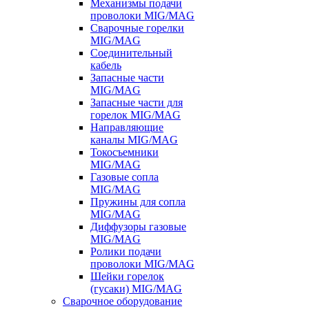
Механизмы подачи
проволоки MIG/MAG
Сварочные горелки
MIG/MAG
Соединительный
кабель
Запасные части
MIG/MAG
Запасные части для
горелок MIG/MAG
Направляющие
каналы MIG/MAG
Токосъемники
MIG/MAG
Газовые сопла
MIG/MAG
Пружины для сопла
MIG/MAG
Диффузоры газовые
MIG/MAG
Ролики подачи
проволоки MIG/MAG
Шейки горелок
(гусаки) MIG/MAG
Сварочное оборудование