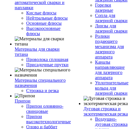
автоматической сварки и
Горелки
наплавки
лазерные
Кислые флюсы
Сопла для
Нейтральные флюсы
лазерной сварки
Основные флюсы
Линзы для
Высокоосновные
лазерной сварки
флюсы
Ролики
подающего
механизма для
Материалы для сварки
лазерного
титана
аппарата
Проволока сплошная
Каналы
Присадочные прутки
направляющие
для лазерного
аппарата
Материалы специального
Уплотнительные
назначения
кольца для
Строжка и резка
лазерной сварки
Припои
Припои оловянно-
Дуговая строжка и
свинцовые
экзотермическая резка
Припои
Воздушно-
высокотехнологичные
дуговая строжка
Олово и баббит