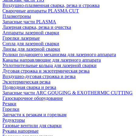
Воздушно-плазменная сварка, резка и строжка
Сварочные аппараты PLASMA CUT
Плазмотроны
Запасные части PLASMA
Лазерная сварка, резка и очистка
Аппараты лазерной сварки
Горелки лазерные
Сопла для лазерной сварки
Линзы для лазерной сварки
Ролики подающего механизма для лазерного аппарата
Каналы направляющие для лазерного аппарата
Уплотнительные кольца для лазерной сварки
Дуговая строжка и экзотермическая резка
Воздушно-дуговая строжка и резка
Экзотермическая резка
Подводная сварка и резка
Запасные части ARC GOUGING & EXOTHERMIC CUTTING
Газосварочное оборудование
Резаки
Горелки
Запчасти к резакам и горелкам
Редукторы
Газовые вентили для сварки
Рукава напорные