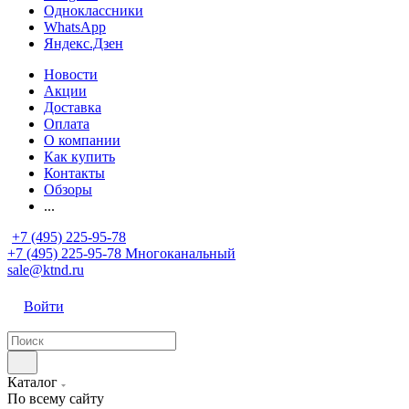
Одноклассники
WhatsApp
Яндекс.Дзен
Новости
Акции
Доставка
Оплата
О компании
Как купить
Контакты
Обзоры
...
+7 (495) 225-95-78
+7 (495) 225-95-78
Многоканальный
sale@ktnd.ru
Войти
Каталог
По всему сайту