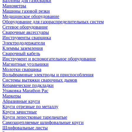
Баллоны для газосварки
Манометры
Машины газовой резки
Медицинское оборудование
Оборудование для газораспределительных систем
Сетевое оборудование
Сварочные аксессуары
Инструменты сварщика
Электрододержатели
Клеммы заземления
Сварочный кабель
Инструмент и вспомогательное оборудование
Магнитные угольники
Молотки сварщика
Вольфрамовые электроды и приспособления
Системы вытяжки сварочных дымов
Керамические подкладки
Упаковка Marathon Pac
Маркеры
Абразивные круги
Круги отрезные по металлу
Круги зачистные
Круги лепестковые тарельчатые
Самозацепляемые шлифовальные круги
Шлифовальные листы