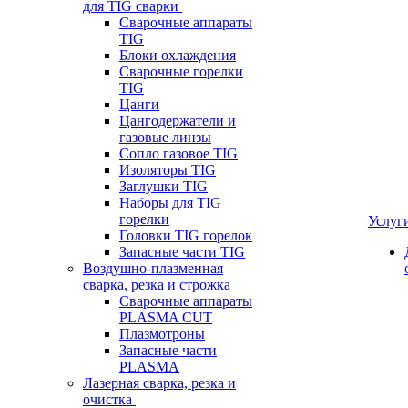
для TIG сварки
Сварочные аппараты
TIG
Блоки охлаждения
Сварочные горелки
TIG
Цанги
Цангодержатели и
газовые линзы
Сопло газовое TIG
Изоляторы TIG
Заглушки TIG
Наборы для TIG
горелки
Услуг
Головки TIG горелок
Запасные части TIG
Воздушно-плазменная
сварка, резка и строжка
Сварочные аппараты
PLASMA CUT
Плазмотроны
Запасные части
PLASMA
Лазерная сварка, резка и
очистка