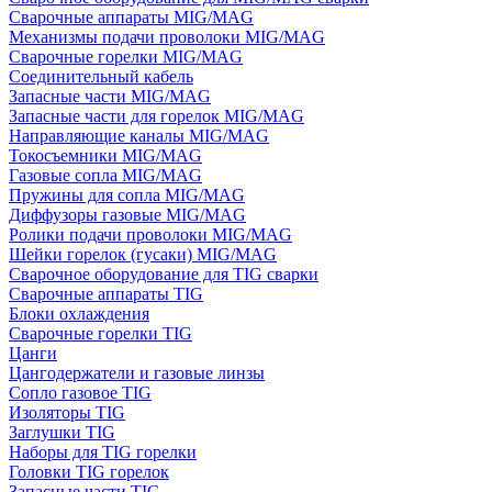
Сварочные аппараты MIG/MAG
Механизмы подачи проволоки MIG/MAG
Сварочные горелки MIG/MAG
Соединительный кабель
Запасные части MIG/MAG
Запасные части для горелок MIG/MAG
Направляющие каналы MIG/MAG
Токосъемники MIG/MAG
Газовые сопла MIG/MAG
Пружины для сопла MIG/MAG
Диффузоры газовые MIG/MAG
Ролики подачи проволоки MIG/MAG
Шейки горелок (гусаки) MIG/MAG
Сварочное оборудование для TIG сварки
Сварочные аппараты TIG
Блоки охлаждения
Сварочные горелки TIG
Цанги
Цангодержатели и газовые линзы
Сопло газовое TIG
Изоляторы TIG
Заглушки TIG
Наборы для TIG горелки
Головки TIG горелок
Запасные части TIG