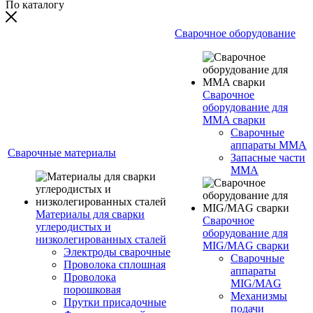
По каталогу
Сварочное оборудование
Сварочное
оборудование для
MMA сварки
Сварочные
аппараты MMA
Сварочные материалы
Запасные части
MMA
Материалы для сварки
Сварочное
углеродистых и
оборудование для
низколегированных сталей
MIG/MAG сварки
Электроды сварочные
Сварочные
Проволока сплошная
аппараты
Проволока
MIG/MAG
порошковая
Механизмы
Прутки присадочные
подачи