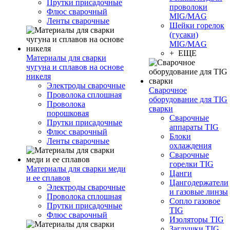
Прутки присадочные
проволоки
Флюс сварочный
MIG/MAG
Ленты сварочные
Шейки горелок
(гусаки)
MIG/MAG
+ ЕЩЕ
Материалы для сварки
чугуна и сплавов на основе
никеля
Электроды сварочные
Сварочное
Проволока сплошная
оборудование для TIG
Проволока
сварки
порошковая
Сварочные
Прутки присадочные
аппараты TIG
Флюс сварочный
Блоки
Ленты сварочные
охлаждения
Сварочные
горелки TIG
Материалы для сварки меди
Цанги
и ее сплавов
Цангодержатели
Электроды сварочные
и газовые линзы
Проволока сплошная
Сопло газовое
Прутки присадочные
TIG
Флюс сварочный
Изоляторы TIG
Заглушки TIG