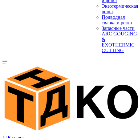
и резка
Экзотермическая
резка
Подводная
сварка и резка
Запасные части
ARC GOUGING
&
EXOTHERMIC
CUTTING
Каталог