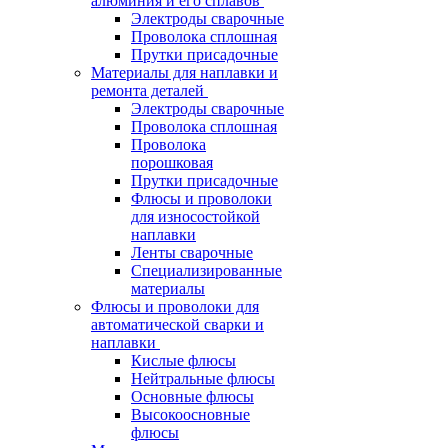
алюминия и его сплавов
Электроды сварочные
Проволока сплошная
Прутки присадочные
Материалы для наплавки и
ремонта деталей
Электроды сварочные
Проволока сплошная
Проволока
порошковая
Прутки присадочные
Флюсы и проволоки
для износостойкой
наплавки
Ленты сварочные
Специализированные
материалы
Флюсы и проволоки для
автоматической сварки и
наплавки
Кислые флюсы
Нейтральные флюсы
Основные флюсы
Высокоосновные
флюсы