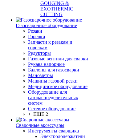
GOUGING &
EXOTHERMIC
CUTTING
Газосварочное оборудование
Резаки
Горелки
Запчасти к резакам и
горелкам
Редукторы
Газовые вентили для сварки
Рукава напорные
Баллоны для газосварки
Манометры
Машины газовой резки
Медицинское оборудование
Оборудование для
газораспределительных
систем
Сетевое оборудование
+ ЕЩЕ 2
Сварочные аксессуары
Инструменты сварщика
Электрододержатели