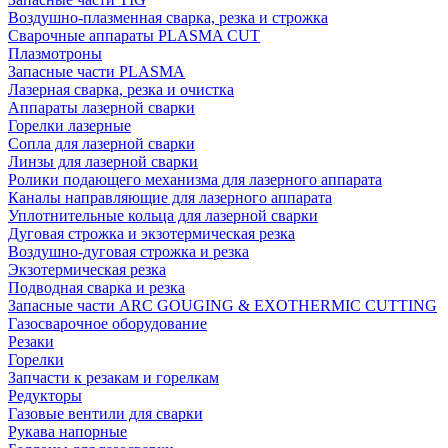
Воздушно-плазменная сварка, резка и строжка
Сварочные аппараты PLASMA CUT
Плазмотроны
Запасные части PLASMA
Лазерная сварка, резка и очистка
Аппараты лазерной сварки
Горелки лазерные
Сопла для лазерной сварки
Линзы для лазерной сварки
Ролики подающего механизма для лазерного аппарата
Каналы направляющие для лазерного аппарата
Уплотнительные кольца для лазерной сварки
Дуговая строжка и экзотермическая резка
Воздушно-дуговая строжка и резка
Экзотермическая резка
Подводная сварка и резка
Запасные части ARC GOUGING & EXOTHERMIC CUTTING
Газосварочное оборудование
Резаки
Горелки
Запчасти к резакам и горелкам
Редукторы
Газовые вентили для сварки
Рукава напорные