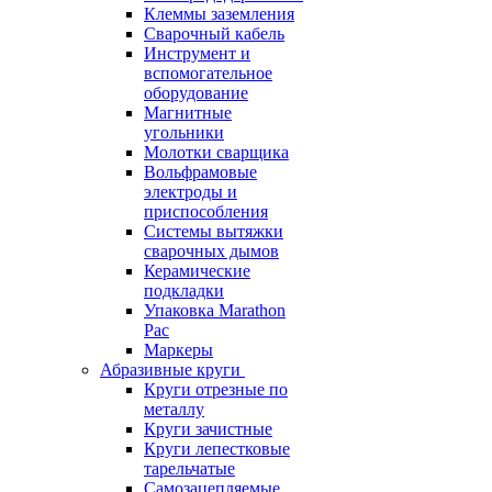
Клеммы заземления
Сварочный кабель
Инструмент и
вспомогательное
оборудование
Магнитные
угольники
Молотки сварщика
Вольфрамовые
электроды и
приспособления
Системы вытяжки
сварочных дымов
Керамические
подкладки
Упаковка Marathon
Pac
Маркеры
Абразивные круги
Круги отрезные по
металлу
Круги зачистные
Круги лепестковые
тарельчатые
Самозацепляемые