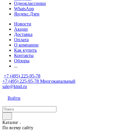
Одноклассники
WhatsApp
Яндекс.Дзен
Новости
Акции
Доставка
Оплата
О компании
Как купить
Контакты
Обзоры
...
+7 (495) 225-95-78
+7 (495) 225-95-78
Многоканальный
sale@ktnd.ru
Войти
Каталог
По всему сайту