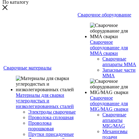
По каталогу
Сварочное оборудование
Сварочное
оборудование для
MMA сварки
Сварочные
аппараты MMA
Сварочные материалы
Запасные части
MMA
Материалы для сварки
Сварочное
углеродистых и
оборудование для
низколегированных сталей
MIG/MAG сварки
Электроды сварочные
Сварочные
Проволока сплошная
аппараты
Проволока
MIG/MAG
порошковая
Механизмы
Прутки присадочные
подачи