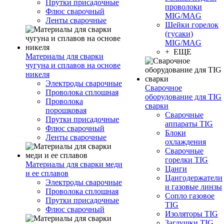
Прутки присадочные
проволоки
Флюс сварочный
MIG/MAG
Ленты сварочные
Шейки горелок
(гусаки)
MIG/MAG
+ ЕЩЕ
Материалы для сварки
чугуна и сплавов на основе
никеля
Электроды сварочные
Сварочное
Проволока сплошная
оборудование для TIG
Проволока
сварки
порошковая
Сварочные
Прутки присадочные
аппараты TIG
Флюс сварочный
Блоки
Ленты сварочные
охлаждения
Сварочные
горелки TIG
Материалы для сварки меди
Цанги
и ее сплавов
Цангодержатели
Электроды сварочные
и газовые линзы
Проволока сплошная
Сопло газовое
Прутки присадочные
TIG
Флюс сварочный
Изоляторы TIG
Заглушки TIG