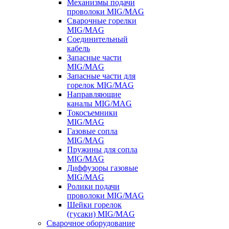
Механизмы подачи
проволоки MIG/MAG
Сварочные горелки
MIG/MAG
Соединительный
кабель
Запасные части
MIG/MAG
Запасные части для
горелок MIG/MAG
Направляющие
каналы MIG/MAG
Токосъемники
MIG/MAG
Газовые сопла
MIG/MAG
Пружины для сопла
MIG/MAG
Диффузоры газовые
MIG/MAG
Ролики подачи
проволоки MIG/MAG
Шейки горелок
(гусаки) MIG/MAG
Сварочное оборудование