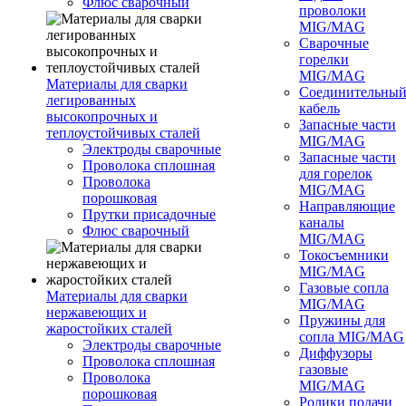
Флюс сварочный
проволоки
MIG/MAG
Сварочные
горелки
MIG/MAG
Материалы для сварки
Соединительны
легированных
кабель
высокопрочных и
Запасные части
теплоустойчивых сталей
MIG/MAG
Электроды сварочные
Запасные части
Проволока сплошная
для горелок
Проволока
MIG/MAG
порошковая
Направляющие
Прутки присадочные
каналы
Флюс сварочный
MIG/MAG
Токосъемники
MIG/MAG
Газовые сопла
Материалы для сварки
MIG/MAG
нержавеющих и
Пружины для
жаростойких сталей
сопла MIG/MAG
Электроды сварочные
Диффузоры
Проволока сплошная
газовые
Проволока
MIG/MAG
порошковая
Ролики подачи