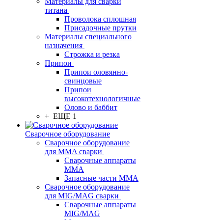
Материалы для сварки
титана
Проволока сплошная
Присадочные прутки
Материалы специального
назначения
Строжка и резка
Припои
Припои оловянно-
свинцовые
Припои
высокотехнологичные
Олово и баббит
+ ЕЩЕ 1
Сварочное оборудование
Сварочное оборудование
для MMA сварки
Сварочные аппараты
MMA
Запасные части MMA
Сварочное оборудование
для MIG/MAG сварки
Сварочные аппараты
MIG/MAG