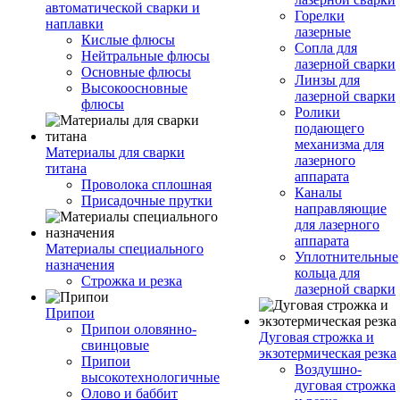
автоматической сварки и
Горелки
наплавки
лазерные
Кислые флюсы
Сопла для
Нейтральные флюсы
лазерной сварки
Основные флюсы
Линзы для
Высокоосновные
лазерной сварки
флюсы
Ролики
подающего
механизма для
Материалы для сварки
лазерного
титана
аппарата
Проволока сплошная
Каналы
Присадочные прутки
направляющие
для лазерного
аппарата
Материалы специального
Уплотнительные
назначения
кольца для
Строжка и резка
лазерной сварки
Припои
Припои оловянно-
Дуговая строжка и
свинцовые
экзотермическая резка
Припои
Воздушно-
высокотехнологичные
дуговая строжка
Олово и баббит