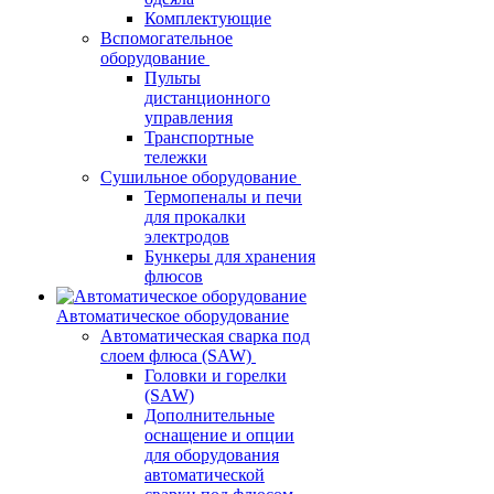
Комплектующие
Вспомогательное
оборудование
Пульты
дистанционного
управления
Транспортные
тележки
Сушильное оборудование
Термопеналы и печи
для прокалки
электродов
Бункеры для хранения
флюсов
Автоматическое оборудование
Автоматическая сварка под
слоем флюса (SAW)
Головки и горелки
(SAW)
Дополнительные
оснащение и опции
для оборудования
автоматической