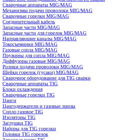
Сварочные аппараты MIG/MAG
Механизмы подачи проволоки MIG/MAG
Сварочные горелки MIG/MAG
Соединительный кабель
Запасные части MIG/MAG
Запасные части для горелок MIG/MAG
Направляющие каналы MIG/MAG
Токосъемники MIG/MAG
Газовые сопла MIG/MAG
Пружины для сопла MIG/MAG
Диффузоры газовые MIG/MAG
Ролики подачи проволоки MIG/MAG
Шейки горелок (гусаки) MIG/MAG
Сварочное оборудование для TIG сварки
Сварочные аппараты TIG
Блоки охлаждения
Сварочные горелки TIG
Цанги
Цангодержатели и газовые линзы
Сопло газовое TIG
Изоляторы TIG
Заглушки TIG
Наборы для TIG горелки
Головки TIG горелок
Запасные части TIG