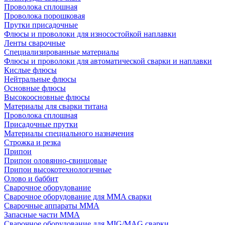
Проволока сплошная
Проволока порошковая
Прутки присадочные
Флюсы и проволоки для износостойкой наплавки
Ленты сварочные
Специализированные материалы
Флюсы и проволоки для автоматической сварки и наплавки
Кислые флюсы
Нейтральные флюсы
Основные флюсы
Высокоосновные флюсы
Материалы для сварки титана
Проволока сплошная
Присадочные прутки
Материалы специального назначения
Строжка и резка
Припои
Припои оловянно-свинцовые
Припои высокотехнологичные
Олово и баббит
Сварочное оборудование
Сварочное оборудование для MMA сварки
Сварочные аппараты MMA
Запасные части MMA
Сварочное оборудование для MIG/MAG сварки