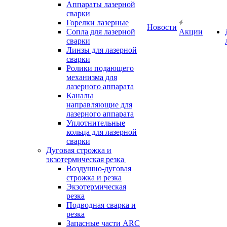
Аппараты лазерной
сварки
Горелки лазерные
Новости
Сопла для лазерной
Акции
сварки
Линзы для лазерной
сварки
Ролики подающего
механизма для
лазерного аппарата
Каналы
направляющие для
лазерного аппарата
Уплотнительные
кольца для лазерной
сварки
Дуговая строжка и
экзотермическая резка
Воздушно-дуговая
строжка и резка
Экзотермическая
резка
Подводная сварка и
резка
Запасные части ARC