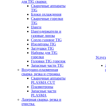
для TIG сварки
Сварочные аппараты
TIG
Блоки охлаждения
Сварочные горелки
TIG
Цанги
Цангодержатели и
газовые линзы
Сопло газовое TIG
Изоляторы TIG
Заглушки TIG
Наборы для TIG
горелки
Услуг
Головки TIG горелок
Запасные части TIG
Воздушно-плазменная
сварка, резка и строжка
Сварочные аппараты
PLASMA CUT
Плазмотроны
Запасные части
PLASMA
Лазерная сварка, резка и
очистка