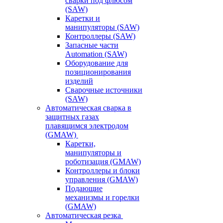
сварки под флюсом
(SAW)
Каретки и
манипуляторы (SAW)
Контроллеры (SAW)
Запасные части
Automation (SAW)
Оборудование для
позиционирования
изделий
Сварочные источники
(SAW)
Автоматическая сварка в
защитных газах
плавящимся электродом
(GMAW)
Каретки,
манипуляторы и
роботизация (GMAW)
Контроллеры и блоки
управления (GMAW)
Подающие
механизмы и горелки
(GMAW)
Автоматическая резка