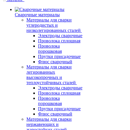
Сварочные материалы
Материалы для сварки
углеродистых и
низколегированных сталей
Электроды сварочные
Проволока сплошная
Проволока
порошковая
Прутки присадочные
Флюс сварочный
Материалы для сварки
легированных
высокопрочных и
теплоустойчивых сталей
Электроды сварочные
Проволока сплошная
Проволока
порошковая
Прутки присадочные
Флюс сварочный
Материалы для сварки
нержавеющих и
жаростойких сталей