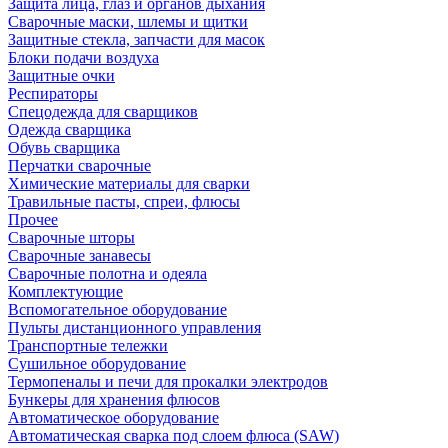
Защита лица, глаз и органов дыхания
Сварочные маски, шлемы и щитки
Защитные стекла, запчасти для масок
Блоки подачи воздуха
Защитные очки
Респираторы
Спецодежда для сварщиков
Одежда сварщика
Обувь сварщика
Перчатки сварочные
Химические материалы для сварки
Травильные пасты, спреи, флюсы
Прочее
Сварочные шторы
Сварочные занавесы
Сварочные полотна и одеяла
Комплектующие
Вспомогательное оборудование
Пульты дистанционного управления
Транспортные тележки
Сушильное оборудование
Термопеналы и печи для прокалки электродов
Бункеры для хранения флюсов
Автоматическое оборудование
Автоматическая сварка под слоем флюса (SAW)