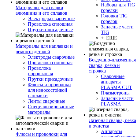
Наборы для TIG
Материалы для сварки
горелки
алюминия и его сплавов
Головки TIG
Электроды сварочные
горелок
Проволока сплошная
Запасные части
Прутки присадочные
TIG
+ ЕЩЕ
Материалы для наплавки и
ремонта деталей
Электроды сварочные
Воздушно-плазменная
Проволока сплошная
сварка, резка и
Проволока
строжка
порошковая
Сварочные
Прутки присадочные
аппараты
Флюсы и проволоки
PLASMA CUT
для износостойкой
Плазмотроны
наплавки
Запасные части
Ленты сварочные
PLASMA
Специализированные
материалы
Лазерная сварка, резка
и очистка
Аппараты
Флюсы и проволоки для
лазерной сварки