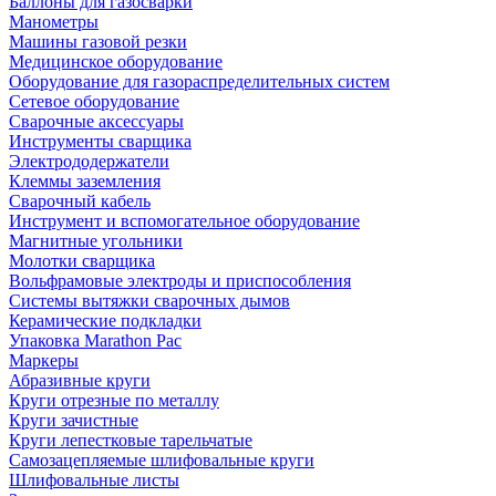
Баллоны для газосварки
Манометры
Машины газовой резки
Медицинское оборудование
Оборудование для газораспределительных систем
Сетевое оборудование
Сварочные аксессуары
Инструменты сварщика
Электрододержатели
Клеммы заземления
Сварочный кабель
Инструмент и вспомогательное оборудование
Магнитные угольники
Молотки сварщика
Вольфрамовые электроды и приспособления
Системы вытяжки сварочных дымов
Керамические подкладки
Упаковка Marathon Pac
Маркеры
Абразивные круги
Круги отрезные по металлу
Круги зачистные
Круги лепестковые тарельчатые
Самозацепляемые шлифовальные круги
Шлифовальные листы