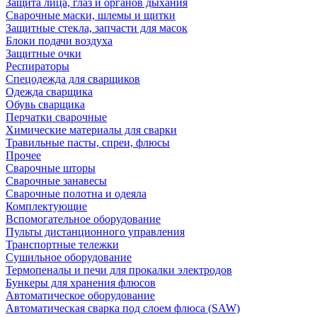
Защита лица, глаз и органов дыхания
Сварочные маски, шлемы и щитки
Защитные стекла, запчасти для масок
Блоки подачи воздуха
Защитные очки
Респираторы
Спецодежда для сварщиков
Одежда сварщика
Обувь сварщика
Перчатки сварочные
Химические материалы для сварки
Травильные пасты, спреи, флюсы
Прочее
Сварочные шторы
Сварочные занавесы
Сварочные полотна и одеяла
Комплектующие
Вспомогательное оборудование
Пульты дистанционного управления
Транспортные тележки
Сушильное оборудование
Термопеналы и печи для прокалки электродов
Бункеры для хранения флюсов
Автоматическое оборудование
Автоматическая сварка под слоем флюса (SAW)