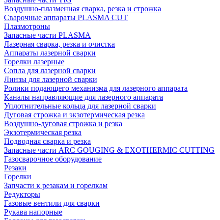
Воздушно-плазменная сварка, резка и строжка
Сварочные аппараты PLASMA CUT
Плазмотроны
Запасные части PLASMA
Лазерная сварка, резка и очистка
Аппараты лазерной сварки
Горелки лазерные
Сопла для лазерной сварки
Линзы для лазерной сварки
Ролики подающего механизма для лазерного аппарата
Каналы направляющие для лазерного аппарата
Уплотнительные кольца для лазерной сварки
Дуговая строжка и экзотермическая резка
Воздушно-дуговая строжка и резка
Экзотермическая резка
Подводная сварка и резка
Запасные части ARC GOUGING & EXOTHERMIC CUTTING
Газосварочное оборудование
Резаки
Горелки
Запчасти к резакам и горелкам
Редукторы
Газовые вентили для сварки
Рукава напорные