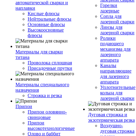
автоматической сварки и
Горелки
наплавки
лазерные
Кислые флюсы
Сопла для
Нейтральные флюсы
лазерной сварки
Основные флюсы
Линзы для
Высокоосновные
лазерной сварки
флюсы
Ролики
подающего
механизма для
Материалы для сварки
лазерного
титана
аппарата
Проволока сплошная
Каналы
Присадочные прутки
направляющие
для лазерного
аппарата
Материалы специального
Уплотнительные
назначения
кольца для
Строжка и резка
лазерной сварки
Припои
Припои оловянно-
Дуговая строжка и
свинцовые
экзотермическая резка
Припои
Воздушно-
высокотехнологичные
дуговая строжка
Олово и баббит