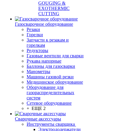
GOUGING &
EXOTHERMIC
CUTTING
Газосварочное оборудование
Резаки
Горелки
Запчасти к резакам и
горелкам
Редукторы
Газовые вентили для сварки
Рукава напорные
Баллоны для газосварки
Манометры
Машины газовой резки
Медицинское оборудование
Оборудование для
газораспределительных
систем
Сетевое оборудование
+ ЕЩЕ 2
Сварочные аксессуары
Инструменты сварщика
Электрододержатели