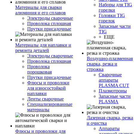
Наборы для TIG
Материалы для сварки
горелки
алюминия и его сплавов
Головки TIG
Электроды сварочные
горелок
Проволока сплошная
Запасные части
Прутки присадочные
TIG
+ ЕЩЕ
Материалы для наплавки и
ремонта деталей
Электроды сварочные
Воздушно-плазменная
Проволока сплошная
сварка, резка и
Проволока
строжка
порошковая
Сварочные
Прутки присадочные
аппараты
Флюсы и проволоки
PLASMA CUT
для износостойкой
Плазмотроны
наплавки
Запасные части
Ленты сварочные
PLASMA
Специализированные
материалы
Лазерная сварка, резка
и очистка
Аппараты
Флюсы и проволоки для
лазерной сварки