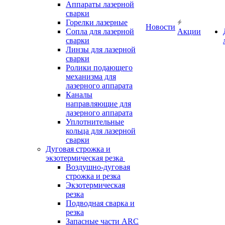
Аппараты лазерной
сварки
Горелки лазерные
Новости
Сопла для лазерной
Акции
сварки
Линзы для лазерной
сварки
Ролики подающего
механизма для
лазерного аппарата
Каналы
направляющие для
лазерного аппарата
Уплотнительные
кольца для лазерной
сварки
Дуговая строжка и
экзотермическая резка
Воздушно-дуговая
строжка и резка
Экзотермическая
резка
Подводная сварка и
резка
Запасные части ARC