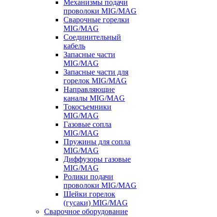
Механизмы подачи
проволоки MIG/MAG
Сварочные горелки
MIG/MAG
Соединительный
кабель
Запасные части
MIG/MAG
Запасные части для
горелок MIG/MAG
Направляющие
каналы MIG/MAG
Токосъемники
MIG/MAG
Газовые сопла
MIG/MAG
Пружины для сопла
MIG/MAG
Диффузоры газовые
MIG/MAG
Ролики подачи
проволоки MIG/MAG
Шейки горелок
(гусаки) MIG/MAG
Сварочное оборудование