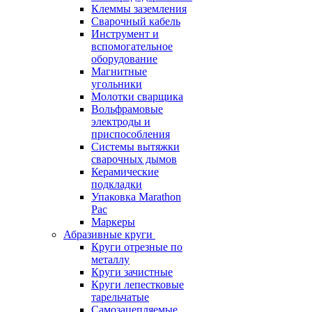
Клеммы заземления
Сварочный кабель
Инструмент и
вспомогательное
оборудование
Магнитные
угольники
Молотки сварщика
Вольфрамовые
электроды и
приспособления
Системы вытяжки
сварочных дымов
Керамические
подкладки
Упаковка Marathon
Pac
Маркеры
Абразивные круги
Круги отрезные по
металлу
Круги зачистные
Круги лепестковые
тарельчатые
Самозацепляемые