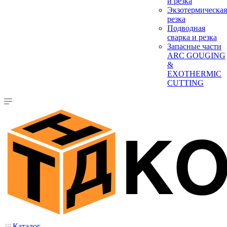
и резка
Экзотермическая
резка
Подводная
сварка и резка
Запасные части
ARC GOUGING
&
EXOTHERMIC
CUTTING
Каталог