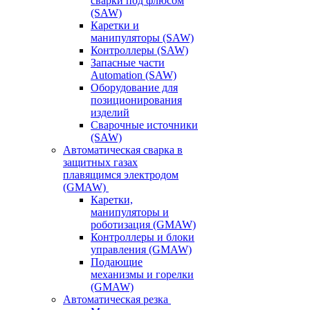
сварки под флюсом
(SAW)
Каретки и
манипуляторы (SAW)
Контроллеры (SAW)
Запасные части
Automation (SAW)
Оборудование для
позиционирования
изделий
Сварочные источники
(SAW)
Автоматическая сварка в
защитных газах
плавящимся электродом
(GMAW)
Каретки,
манипуляторы и
роботизация (GMAW)
Контроллеры и блоки
управления (GMAW)
Подающие
механизмы и горелки
(GMAW)
Автоматическая резка