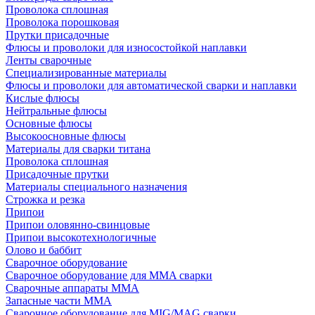
Проволока сплошная
Проволока порошковая
Прутки присадочные
Флюсы и проволоки для износостойкой наплавки
Ленты сварочные
Специализированные материалы
Флюсы и проволоки для автоматической сварки и наплавки
Кислые флюсы
Нейтральные флюсы
Основные флюсы
Высокоосновные флюсы
Материалы для сварки титана
Проволока сплошная
Присадочные прутки
Материалы специального назначения
Строжка и резка
Припои
Припои оловянно-свинцовые
Припои высокотехнологичные
Олово и баббит
Сварочное оборудование
Сварочное оборудование для MMA сварки
Сварочные аппараты MMA
Запасные части MMA
Сварочное оборудование для MIG/MAG сварки