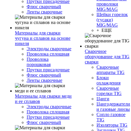
Прутки присадочные
проволоки
Флюс сварочный
MIG/MAG
Ленты сварочные
Шейки горелок
(гусаки)
MIG/MAG
+ ЕЩЕ
Материалы для сварки
чугуна и сплавов на основе
никеля
Электроды сварочные
Сварочное
Проволока сплошная
оборудование для TIG
Проволока
сварки
порошковая
Сварочные
Прутки присадочные
аппараты TIG
Флюс сварочный
Блоки
Ленты сварочные
охлаждения
Сварочные
горелки TIG
Материалы для сварки меди
Цанги
и ее сплавов
Цангодержатели
Электроды сварочные
и газовые линзы
Проволока сплошная
Сопло газовое
Прутки присадочные
TIG
Флюс сварочный
Изоляторы TIG
Заглушки TIG