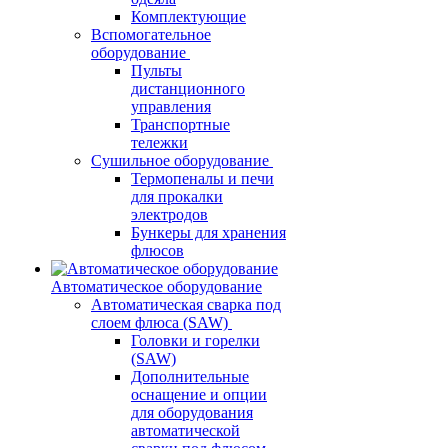
Комплектующие
Вспомогательное
оборудование
Пульты
дистанционного
управления
Транспортные
тележки
Сушильное оборудование
Термопеналы и печи
для прокалки
электродов
Бункеры для хранения
флюсов
Автоматическое оборудование
Автоматическая сварка под
слоем флюса (SAW)
Головки и горелки
(SAW)
Дополнительные
оснащение и опции
для оборудования
автоматической