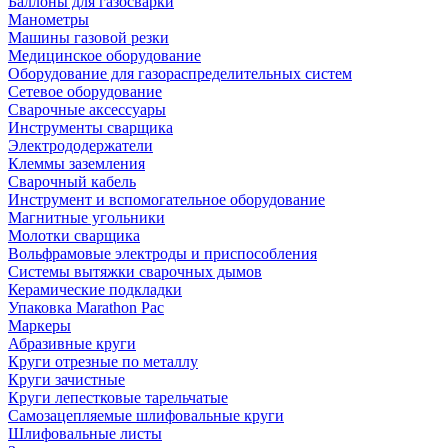
Баллоны для газосварки
Манометры
Машины газовой резки
Медицинское оборудование
Оборудование для газораспределительных систем
Сетевое оборудование
Сварочные аксессуары
Инструменты сварщика
Электрододержатели
Клеммы заземления
Сварочный кабель
Инструмент и вспомогательное оборудование
Магнитные угольники
Молотки сварщика
Вольфрамовые электроды и приспособления
Системы вытяжки сварочных дымов
Керамические подкладки
Упаковка Marathon Pac
Маркеры
Абразивные круги
Круги отрезные по металлу
Круги зачистные
Круги лепестковые тарельчатые
Самозацепляемые шлифовальные круги
Шлифовальные листы