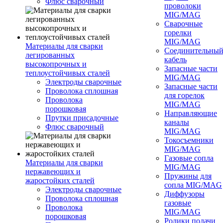
Флюс сварочный
проволоки
MIG/MAG
Сварочные
горелки
MIG/MAG
Материалы для сварки
Соединительны
легированных
кабель
высокопрочных и
Запасные части
теплоустойчивых сталей
MIG/MAG
Электроды сварочные
Запасные части
Проволока сплошная
для горелок
Проволока
MIG/MAG
порошковая
Направляющие
Прутки присадочные
каналы
Флюс сварочный
MIG/MAG
Токосъемники
MIG/MAG
Газовые сопла
Материалы для сварки
MIG/MAG
нержавеющих и
Пружины для
жаростойких сталей
сопла MIG/MAG
Электроды сварочные
Диффузоры
Проволока сплошная
газовые
Проволока
MIG/MAG
порошковая
Ролики подачи