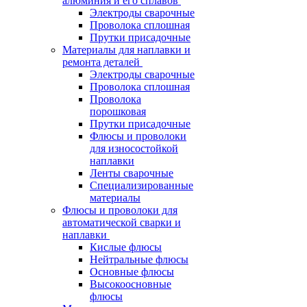
алюминия и его сплавов
Электроды сварочные
Проволока сплошная
Прутки присадочные
Материалы для наплавки и
ремонта деталей
Электроды сварочные
Проволока сплошная
Проволока
порошковая
Прутки присадочные
Флюсы и проволоки
для износостойкой
наплавки
Ленты сварочные
Специализированные
материалы
Флюсы и проволоки для
автоматической сварки и
наплавки
Кислые флюсы
Нейтральные флюсы
Основные флюсы
Высокоосновные
флюсы