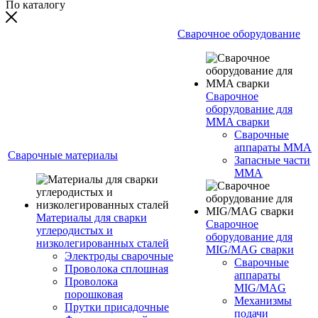
По каталогу
Сварочное оборудование
Сварочное
оборудование для
MMA сварки
Сварочные
аппараты MMA
Сварочные материалы
Запасные части
MMA
Материалы для сварки
Сварочное
углеродистых и
оборудование для
низколегированных сталей
MIG/MAG сварки
Электроды сварочные
Сварочные
Проволока сплошная
аппараты
Проволока
MIG/MAG
порошковая
Механизмы
Прутки присадочные
подачи