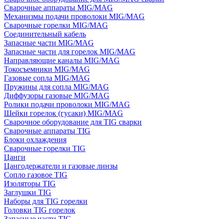
Сварочные аппараты MIG/MAG
Механизмы подачи проволоки MIG/MAG
Сварочные горелки MIG/MAG
Соединительный кабель
Запасные части MIG/MAG
Запасные части для горелок MIG/MAG
Направляющие каналы MIG/MAG
Токосъемники MIG/MAG
Газовые сопла MIG/MAG
Пружины для сопла MIG/MAG
Диффузоры газовые MIG/MAG
Ролики подачи проволоки MIG/MAG
Шейки горелок (гусаки) MIG/MAG
Сварочное оборудование для TIG сварки
Сварочные аппараты TIG
Блоки охлаждения
Сварочные горелки TIG
Цанги
Цангодержатели и газовые линзы
Сопло газовое TIG
Изоляторы TIG
Заглушки TIG
Наборы для TIG горелки
Головки TIG горелок
Запасные части TIG