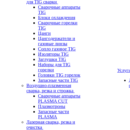
для TIG сварки
Сварочные аппараты
TIG
Блоки охлаждения
Сварочные горелки
TIG
Цанги
Цангодержатели и
газовые линзы
Сопло газовое TIG
Изоляторы TIG
Заглушки TIG
Наборы для TIG
горелки
Услуг
Головки TIG горелок
Запасные части TIG
Воздушно-плазменная
сварка, резка и строжка
Сварочные аппараты
PLASMA CUT
Плазмотроны
Запасные части
PLASMA
Лазерная сварка, резка и
очистка