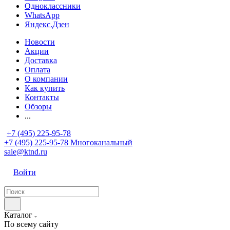
Одноклассники
WhatsApp
Яндекс.Дзен
Новости
Акции
Доставка
Оплата
О компании
Как купить
Контакты
Обзоры
...
+7 (495) 225-95-78
+7 (495) 225-95-78
Многоканальный
sale@ktnd.ru
Войти
Каталог
По всему сайту