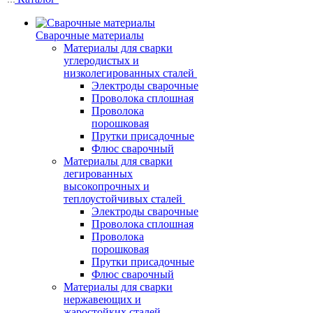
Сварочные материалы
Материалы для сварки
углеродистых и
низколегированных сталей
Электроды сварочные
Проволока сплошная
Проволока
порошковая
Прутки присадочные
Флюс сварочный
Материалы для сварки
легированных
высокопрочных и
теплоустойчивых сталей
Электроды сварочные
Проволока сплошная
Проволока
порошковая
Прутки присадочные
Флюс сварочный
Материалы для сварки
нержавеющих и
жаростойких сталей