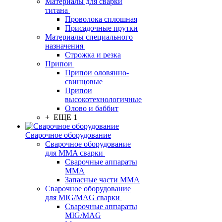
Материалы для сварки
титана
Проволока сплошная
Присадочные прутки
Материалы специального
назначения
Строжка и резка
Припои
Припои оловянно-
свинцовые
Припои
высокотехнологичные
Олово и баббит
+ ЕЩЕ 1
Сварочное оборудование
Сварочное оборудование
для MMA сварки
Сварочные аппараты
MMA
Запасные части MMA
Сварочное оборудование
для MIG/MAG сварки
Сварочные аппараты
MIG/MAG