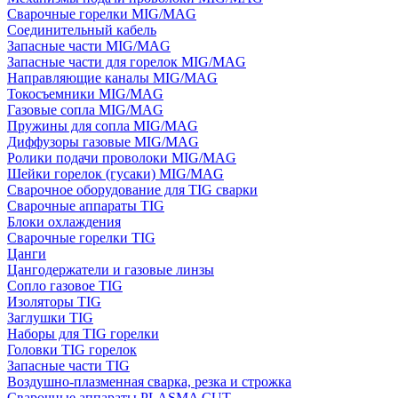
Сварочные горелки MIG/MAG
Соединительный кабель
Запасные части MIG/MAG
Запасные части для горелок MIG/MAG
Направляющие каналы MIG/MAG
Токосъемники MIG/MAG
Газовые сопла MIG/MAG
Пружины для сопла MIG/MAG
Диффузоры газовые MIG/MAG
Ролики подачи проволоки MIG/MAG
Шейки горелок (гусаки) MIG/MAG
Сварочное оборудование для TIG сварки
Сварочные аппараты TIG
Блоки охлаждения
Сварочные горелки TIG
Цанги
Цангодержатели и газовые линзы
Сопло газовое TIG
Изоляторы TIG
Заглушки TIG
Наборы для TIG горелки
Головки TIG горелок
Запасные части TIG
Воздушно-плазменная сварка, резка и строжка
Сварочные аппараты PLASMA CUT