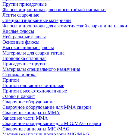
Прутки присадочные
Флюсы и проволоки для износостойкой наплавки
Ленты сварочные
Специализированные материалы
Флюсы и проволоки для автоматической сварки и наплавки
Кислые флюсы
Нейтральные флюсы
Основные флюсы
Высокоосновные флюсы
Материалы для сварки титана
Проволока сплошная
Присадочные прутки
Материалы специального назначения
Строжка и резка
Припои
Припои оловянно-свинцовые
Припои высокотехнологичные
Олово и баббит
Сварочное оборудование
Сварочное оборудование для MMA сварки
Сварочные аппараты MMA
Запасные части MMA
Сварочное оборудование для MIG/MAG сварки
Сварочные аппараты MIG/MAG
Механизмы подачи проволоки MIG/MAG