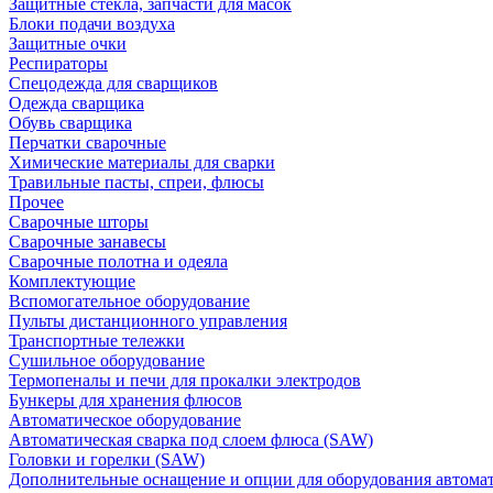
Защитные стекла, запчасти для масок
Блоки подачи воздуха
Защитные очки
Респираторы
Спецодежда для сварщиков
Одежда сварщика
Обувь сварщика
Перчатки сварочные
Химические материалы для сварки
Травильные пасты, спреи, флюсы
Прочее
Сварочные шторы
Сварочные занавесы
Сварочные полотна и одеяла
Комплектующие
Вспомогательное оборудование
Пульты дистанционного управления
Транспортные тележки
Сушильное оборудование
Термопеналы и печи для прокалки электродов
Бункеры для хранения флюсов
Автоматическое оборудование
Автоматическая сварка под слоем флюса (SAW)
Головки и горелки (SAW)
Дополнительные оснащение и опции для оборудования автома