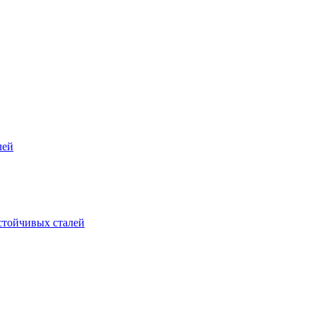
лей
стойчивых сталей