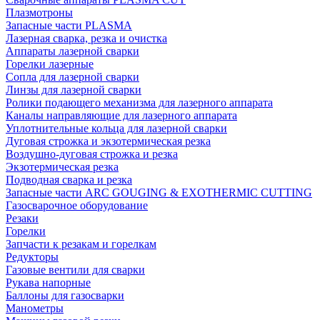
Плазмотроны
Запасные части PLASMA
Лазерная сварка, резка и очистка
Аппараты лазерной сварки
Горелки лазерные
Сопла для лазерной сварки
Линзы для лазерной сварки
Ролики подающего механизма для лазерного аппарата
Каналы направляющие для лазерного аппарата
Уплотнительные кольца для лазерной сварки
Дуговая строжка и экзотермическая резка
Воздушно-дуговая строжка и резка
Экзотермическая резка
Подводная сварка и резка
Запасные части ARC GOUGING & EXOTHERMIC CUTTING
Газосварочное оборудование
Резаки
Горелки
Запчасти к резакам и горелкам
Редукторы
Газовые вентили для сварки
Рукава напорные
Баллоны для газосварки
Манометры