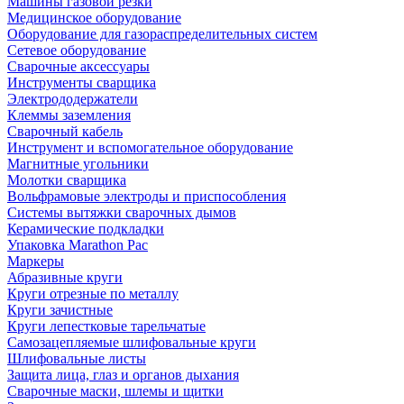
Машины газовой резки
Медицинское оборудование
Оборудование для газораспределительных систем
Сетевое оборудование
Сварочные аксессуары
Инструменты сварщика
Электрододержатели
Клеммы заземления
Сварочный кабель
Инструмент и вспомогательное оборудование
Магнитные угольники
Молотки сварщика
Вольфрамовые электроды и приспособления
Системы вытяжки сварочных дымов
Керамические подкладки
Упаковка Marathon Pac
Маркеры
Абразивные круги
Круги отрезные по металлу
Круги зачистные
Круги лепестковые тарельчатые
Самозацепляемые шлифовальные круги
Шлифовальные листы
Защита лица, глаз и органов дыхания
Сварочные маски, шлемы и щитки