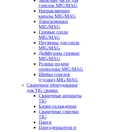
Запасные части для
горелок MIG/MAG
Направляющие
каналы MIG/MAG
Токосъемники
MIG/MAG
Газовые сопла
MIG/MAG
Пружины для сопла
MIG/MAG
Диффузоры газовые
MIG/MAG
Ролики подачи
проволоки MIG/MAG
Шейки горелок
(гусаки) MIG/MAG
Сварочное оборудование
для TIG сварки
Сварочные аппараты
TIG
Блоки охлаждения
Сварочные горелки
TIG
Цанги
Цангодержатели и