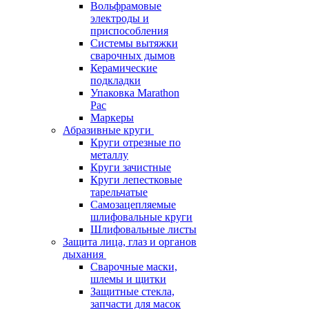
Вольфрамовые
электроды и
приспособления
Системы вытяжки
сварочных дымов
Керамические
подкладки
Упаковка Marathon
Pac
Маркеры
Абразивные круги
Круги отрезные по
металлу
Круги зачистные
Круги лепестковые
тарельчатые
Самозацепляемые
шлифовальные круги
Шлифовальные листы
Защита лица, глаз и органов
дыхания
Сварочные маски,
шлемы и щитки
Защитные стекла,
запчасти для масок