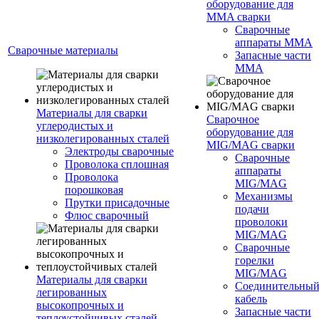
оборудование для
MMA сварки
Сварочные
аппараты MMA
Сварочные материалы
Запасные части
MMA
Материалы для сварки
Сварочное
углеродистых и
оборудование для
низколегированных сталей
MIG/MAG сварки
Электроды сварочные
Сварочные
Проволока сплошная
аппараты
Проволока
MIG/MAG
порошковая
Механизмы
Прутки присадочные
подачи
Флюс сварочный
проволоки
MIG/MAG
Сварочные
горелки
MIG/MAG
Материалы для сварки
Соединительны
легированных
кабель
высокопрочных и
Запасные части
теплоустойчивых сталей