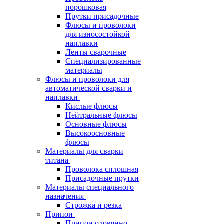
порошковая
Прутки присадочные
Флюсы и проволоки
для износостойкой
наплавки
Ленты сварочные
Специализированные
материалы
Флюсы и проволоки для
автоматической сварки и
наплавки
Кислые флюсы
Нейтральные флюсы
Основные флюсы
Высокоосновные
флюсы
Материалы для сварки
титана
Проволока сплошная
Присадочные прутки
Материалы специального
назначения
Строжка и резка
Припои
Припои оловянно-