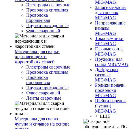
MIG/MAG
Электроды сварочные
Запасные части
Проволока сплошная
для горелок
Проволока
MIG/MAG
порошковая
Направляющие
Прутки присадочные
каналы
Флюс сварочный
MIG/MAG
Токосъемники
MIG/MAG
Газовые сопла
Материалы для сварки
MIG/MAG
нержавеющих и
Пружины для
жаростойких сталей
сопла MIG/MAG
Электроды сварочные
Диффузоры
Проволока сплошная
газовые
Проволока
MIG/MAG
порошковая
Ролики подачи
Прутки присадочные
проволоки
Флюс сварочный
MIG/MAG
Ленты сварочные
Шейки горелок
(гусаки)
MIG/MAG
+ ЕЩЕ
Материалы для сварки
чугуна и сплавов на основе