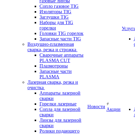
газовые линзы
Сопло газовое TIG
Изоляторы TIG
Заглушки TIG
Наборы для TIG
горелки
Услуг
Головки TIG горелок
Запасные части TIG
Воздушно-плазменная
сварка, резка и строжка
Сварочные аппараты
PLASMA CUT
Плазмотроны
Запасные части
PLASMA
Лазерная сварка, резка и
очистка
Аппараты лазерной
сварки
Горелки лазерные
Новости
Сопла для лазерной
Акции
сварки
Линзы для лазерной
сварки
Ролики подающего