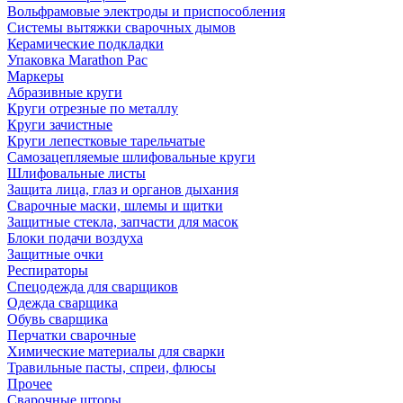
Вольфрамовые электроды и приспособления
Системы вытяжки сварочных дымов
Керамические подкладки
Упаковка Marathon Pac
Маркеры
Абразивные круги
Круги отрезные по металлу
Круги зачистные
Круги лепестковые тарельчатые
Самозацепляемые шлифовальные круги
Шлифовальные листы
Защита лица, глаз и органов дыхания
Сварочные маски, шлемы и щитки
Защитные стекла, запчасти для масок
Блоки подачи воздуха
Защитные очки
Респираторы
Спецодежда для сварщиков
Одежда сварщика
Обувь сварщика
Перчатки сварочные
Химические материалы для сварки
Травильные пасты, спреи, флюсы
Прочее
Сварочные шторы