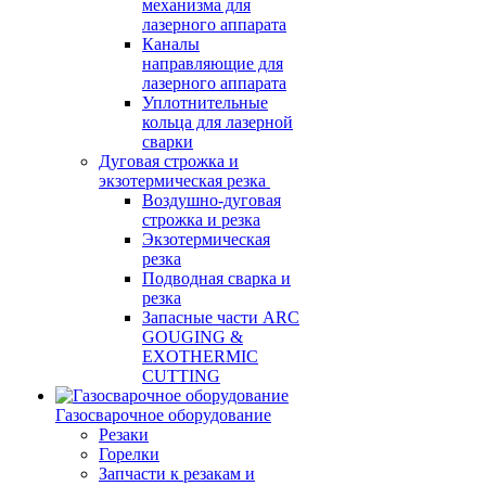
механизма для
лазерного аппарата
Каналы
направляющие для
лазерного аппарата
Уплотнительные
кольца для лазерной
сварки
Дуговая строжка и
экзотермическая резка
Воздушно-дуговая
строжка и резка
Экзотермическая
резка
Подводная сварка и
резка
Запасные части ARC
GOUGING &
EXOTHERMIC
CUTTING
Газосварочное оборудование
Резаки
Горелки
Запчасти к резакам и