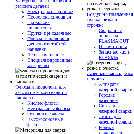
Материалы для наплавки и
ремонта деталей
Электроды сварочные
Воздушно-плазменная
Проволока сплошная
сварка, резка и
Проволока
строжка
порошковая
Сварочные
Прутки присадочные
аппараты
Флюсы и проволоки
PLASMA CUT
для износостойкой
Плазмотроны
наплавки
Запасные части
Ленты сварочные
PLASMA
Специализированные
материалы
Лазерная сварка, резка
и очистка
Аппараты
Флюсы и проволоки для
лазерной сварки
автоматической сварки и
Горелки
наплавки
лазерные
Кислые флюсы
Сопла для
Нейтральные флюсы
лазерной сварки
Основные флюсы
Линзы для
Высокоосновные
лазерной сварки
флюсы
Ролики
подающего