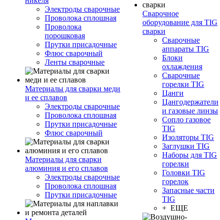
никеля
Электроды сварочные
Сварочное
Проволока сплошная
оборудование для TIG
Проволока
сварки
порошковая
Сварочные
Прутки присадочные
аппараты TIG
Флюс сварочный
Блоки
Ленты сварочные
охлаждения
Сварочные
горелки TIG
Материалы для сварки меди
Цанги
и ее сплавов
Цангодержатели
Электроды сварочные
и газовые линзы
Проволока сплошная
Сопло газовое
Прутки присадочные
TIG
Флюс сварочный
Изоляторы TIG
Заглушки TIG
Наборы для TIG
Материалы для сварки
горелки
алюминия и его сплавов
Головки TIG
Электроды сварочные
горелок
Проволока сплошная
Запасные части
Прутки присадочные
TIG
+ ЕЩЕ