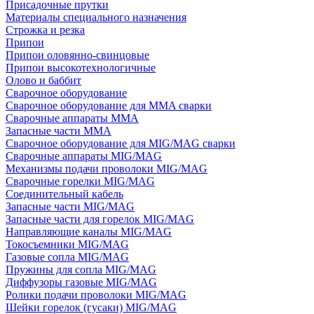
Присадочные прутки
Материалы специального назначения
Строжка и резка
Припои
Припои оловянно-свинцовые
Припои высокотехнологичные
Олово и баббит
Сварочное оборудование
Сварочное оборудование для MMA сварки
Сварочные аппараты MMA
Запасные части MMA
Сварочное оборудование для MIG/MAG сварки
Сварочные аппараты MIG/MAG
Механизмы подачи проволоки MIG/MAG
Сварочные горелки MIG/MAG
Соединительный кабель
Запасные части MIG/MAG
Запасные части для горелок MIG/MAG
Направляющие каналы MIG/MAG
Токосъемники MIG/MAG
Газовые сопла MIG/MAG
Пружины для сопла MIG/MAG
Диффузоры газовые MIG/MAG
Ролики подачи проволоки MIG/MAG
Шейки горелок (гусаки) MIG/MAG