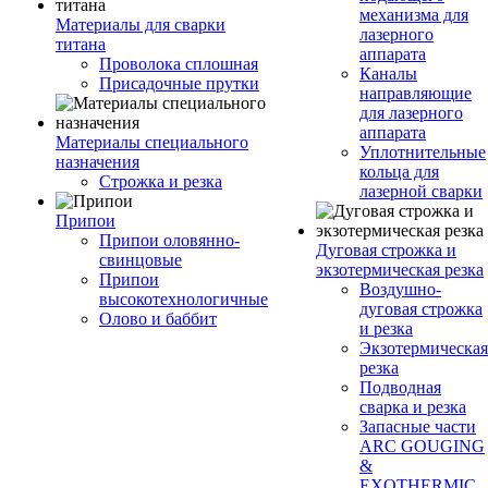
механизма для
Материалы для сварки
лазерного
титана
аппарата
Проволока сплошная
Каналы
Присадочные прутки
направляющие
для лазерного
аппарата
Материалы специального
Уплотнительные
назначения
кольца для
Строжка и резка
лазерной сварки
Припои
Припои оловянно-
Дуговая строжка и
свинцовые
экзотермическая резка
Припои
Воздушно-
высокотехнологичные
дуговая строжка
Олово и баббит
и резка
Экзотермическая
резка
Подводная
сварка и резка
Запасные части
ARC GOUGING
&
EXOTHERMIC