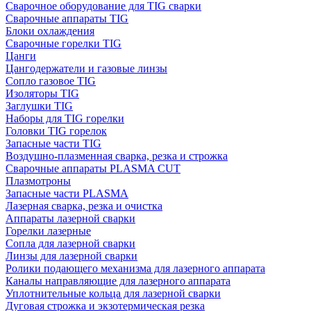
Сварочное оборудование для TIG сварки
Сварочные аппараты TIG
Блоки охлаждения
Сварочные горелки TIG
Цанги
Цангодержатели и газовые линзы
Сопло газовое TIG
Изоляторы TIG
Заглушки TIG
Наборы для TIG горелки
Головки TIG горелок
Запасные части TIG
Воздушно-плазменная сварка, резка и строжка
Сварочные аппараты PLASMA CUT
Плазмотроны
Запасные части PLASMA
Лазерная сварка, резка и очистка
Аппараты лазерной сварки
Горелки лазерные
Сопла для лазерной сварки
Линзы для лазерной сварки
Ролики подающего механизма для лазерного аппарата
Каналы направляющие для лазерного аппарата
Уплотнительные кольца для лазерной сварки
Дуговая строжка и экзотермическая резка