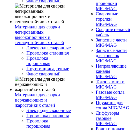
Флюс сварочный
проволоки
MIG/MAG
Сварочные
горелки
MIG/MAG
Материалы для сварки
Соединительны
легированных
кабель
высокопрочных и
Запасные части
теплоустойчивых сталей
MIG/MAG
Электроды сварочные
Запасные части
Проволока сплошная
для горелок
Проволока
MIG/MAG
порошковая
Направляющие
Прутки присадочные
каналы
Флюс сварочный
MIG/MAG
Токосъемники
MIG/MAG
Газовые сопла
Материалы для сварки
MIG/MAG
нержавеющих и
Пружины для
жаростойких сталей
сопла MIG/MAG
Электроды сварочные
Диффузоры
Проволока сплошная
газовые
Проволока
MIG/MAG
порошковая
Ролики подачи