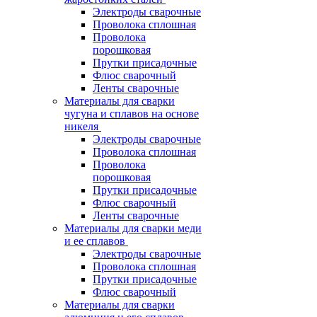
Электроды сварочные
Проволока сплошная
Проволока
порошковая
Прутки присадочные
Флюс сварочный
Ленты сварочные
Материалы для сварки
чугуна и сплавов на основе
никеля
Электроды сварочные
Проволока сплошная
Проволока
порошковая
Прутки присадочные
Флюс сварочный
Ленты сварочные
Материалы для сварки меди
и ее сплавов
Электроды сварочные
Проволока сплошная
Прутки присадочные
Флюс сварочный
Материалы для сварки