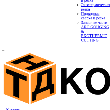
и резка
Экзотермическая
резка
Подводная
сварка и резка
Запасные части
ARC GOUGING
&
EXOTHERMIC
CUTTING
Каталог