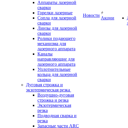
Аппараты лазерной
сварки
Горелки лазерные
Новости
Сопла для лазерной
Акции
сварки
Линзы для лазерной
сварки
Ролики подающего
механизма для
лазерного аппарата
Каналы
направляющие для
лазерного аппарата
Уплотнительные
кольца для лазерной
сварки
Дуговая строжка и
экзотермическая резка
Воздушно-дуговая
строжка и резка
Экзотермическая
резка
Подводная сварка и
резка
Запасные части ARC