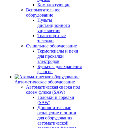
Комплектующие
Вспомогательное
оборудование
Пульты
дистанционного
управления
Транспортные
тележки
Сушильное оборудование
Термопеналы и печи
для прокалки
электродов
Бункеры для хранения
флюсов
Автоматическое оборудование
Автоматическая сварка под
слоем флюса (SAW)
Головки и горелки
(SAW)
Дополнительные
оснащение и опции
для оборудования
автоматической