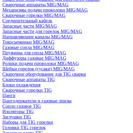
Сварочные аппараты MIG/MAG
Механизмы подачи проволоки MIG/MAG
Сварочные горелки MIG/MAG
Соединительный кабель
Запасные части MIG/MAG
Запасные части для горелок MIG/MAG
Направляющие каналы MIG/MAG
Токосъемники MIG/MAG
Газовые сопла MIG/MAG
Пружины для сопла MIG/MAG
Диффузоры газовые MIG/MAG
Ролики подачи проволоки MIG/MAG
Шейки горелок (гусаки) MIG/MAG
Сварочное оборудование для TIG сварки
Сварочные аппараты TIG
Блоки охлаждения
Сварочные горелки TIG
Цанги
Цангодержатели и газовые линзы
Сопло газовое TIG
Изоляторы TIG
Заглушки TIG
Наборы для TIG горелки
Головки TIG горелок
Запасные части TIG