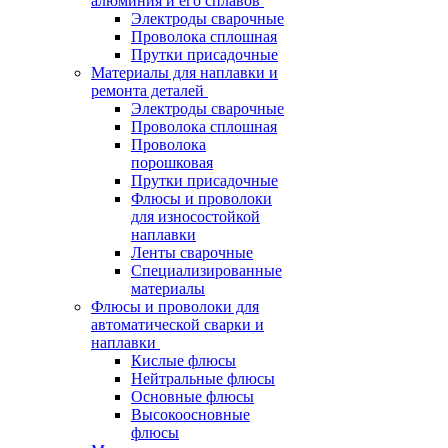
алюминия и его сплавов
Электроды сварочные
Проволока сплошная
Прутки присадочные
Материалы для наплавки и
ремонта деталей
Электроды сварочные
Проволока сплошная
Проволока
порошковая
Прутки присадочные
Флюсы и проволоки
для износостойкой
наплавки
Ленты сварочные
Специализированные
материалы
Флюсы и проволоки для
автоматической сварки и
наплавки
Кислые флюсы
Нейтральные флюсы
Основные флюсы
Высокоосновные
флюсы