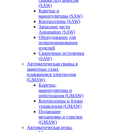
сварки под флюсом
(SAW)
Каретки и
манипуляторы (SAW)
Контроллеры (SAW)
Запасные части
Automation (SAW)
Оборудование для
позиционирования
изделий
Сварочные источники
(SAW)
Автоматическая сварка в
защитных газах
плавящимся электродом
(GMAW)
Каретки,
манипуляторы и
роботизация (GMAW)
Контроллеры и блоки
управления (GMAW)
Подающие
механизмы и горелки
(GMAW)
Автоматическая резка