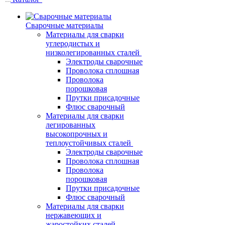
Сварочные материалы
Материалы для сварки
углеродистых и
низколегированных сталей
Электроды сварочные
Проволока сплошная
Проволока
порошковая
Прутки присадочные
Флюс сварочный
Материалы для сварки
легированных
высокопрочных и
теплоустойчивых сталей
Электроды сварочные
Проволока сплошная
Проволока
порошковая
Прутки присадочные
Флюс сварочный
Материалы для сварки
нержавеющих и
жаростойких сталей