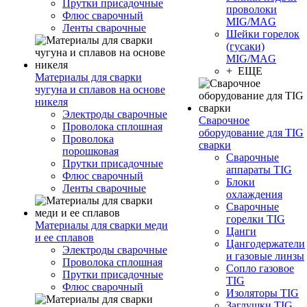
Прутки присадочные
проволоки
Флюс сварочный
MIG/MAG
Ленты сварочные
Шейки горелок
(гусаки)
MIG/MAG
+ ЕЩЕ
Материалы для сварки
чугуна и сплавов на основе
никеля
Электроды сварочные
Сварочное
Проволока сплошная
оборудование для TIG
Проволока
сварки
порошковая
Сварочные
Прутки присадочные
аппараты TIG
Флюс сварочный
Блоки
Ленты сварочные
охлаждения
Сварочные
горелки TIG
Материалы для сварки меди
Цанги
и ее сплавов
Цангодержатели
Электроды сварочные
и газовые линзы
Проволока сплошная
Сопло газовое
Прутки присадочные
TIG
Флюс сварочный
Изоляторы TIG
Заглушки TIG