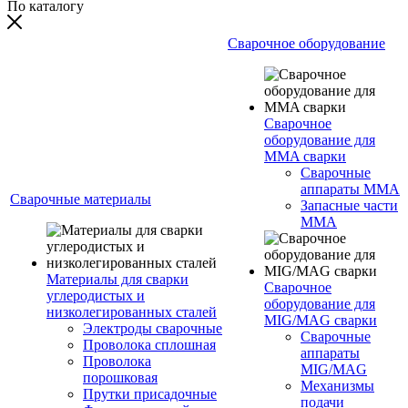
По каталогу
Сварочное оборудование
Сварочное
оборудование для
MMA сварки
Сварочные
аппараты MMA
Сварочные материалы
Запасные части
MMA
Материалы для сварки
Сварочное
углеродистых и
оборудование для
низколегированных сталей
MIG/MAG сварки
Электроды сварочные
Сварочные
Проволока сплошная
аппараты
Проволока
MIG/MAG
порошковая
Механизмы
Прутки присадочные
подачи