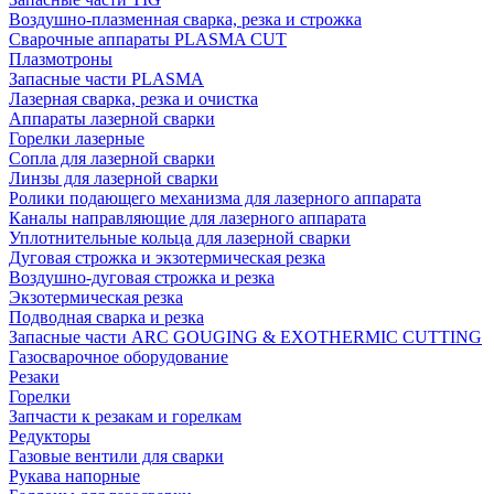
Воздушно-плазменная сварка, резка и строжка
Сварочные аппараты PLASMA CUT
Плазмотроны
Запасные части PLASMA
Лазерная сварка, резка и очистка
Аппараты лазерной сварки
Горелки лазерные
Сопла для лазерной сварки
Линзы для лазерной сварки
Ролики подающего механизма для лазерного аппарата
Каналы направляющие для лазерного аппарата
Уплотнительные кольца для лазерной сварки
Дуговая строжка и экзотермическая резка
Воздушно-дуговая строжка и резка
Экзотермическая резка
Подводная сварка и резка
Запасные части ARC GOUGING & EXOTHERMIC CUTTING
Газосварочное оборудование
Резаки
Горелки
Запчасти к резакам и горелкам
Редукторы
Газовые вентили для сварки
Рукава напорные