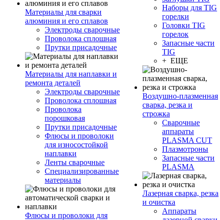
Наборы для TIG
Материалы для сварки
горелки
алюминия и его сплавов
Головки TIG
Электроды сварочные
горелок
Проволока сплошная
Запасные части
Прутки присадочные
TIG
+ ЕЩЕ
Материалы для наплавки и
ремонта деталей
Электроды сварочные
Воздушно-плазменная
Проволока сплошная
сварка, резка и
Проволока
строжка
порошковая
Сварочные
Прутки присадочные
аппараты
Флюсы и проволоки
PLASMA CUT
для износостойкой
Плазмотроны
наплавки
Запасные части
Ленты сварочные
PLASMA
Специализированные
материалы
Лазерная сварка, резка
и очистка
Аппараты
Флюсы и проволоки для
лазерной сварки