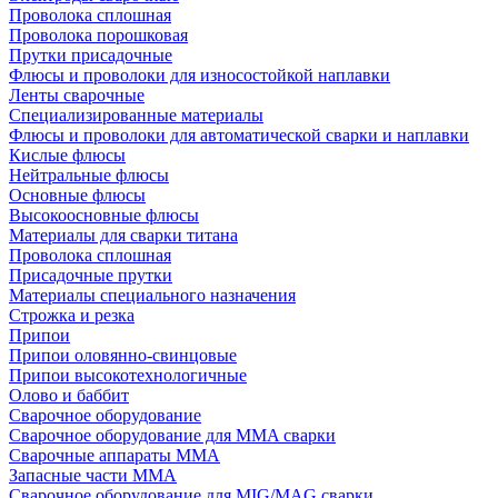
Проволока сплошная
Проволока порошковая
Прутки присадочные
Флюсы и проволоки для износостойкой наплавки
Ленты сварочные
Специализированные материалы
Флюсы и проволоки для автоматической сварки и наплавки
Кислые флюсы
Нейтральные флюсы
Основные флюсы
Высокоосновные флюсы
Материалы для сварки титана
Проволока сплошная
Присадочные прутки
Материалы специального назначения
Строжка и резка
Припои
Припои оловянно-свинцовые
Припои высокотехнологичные
Олово и баббит
Сварочное оборудование
Сварочное оборудование для MMA сварки
Сварочные аппараты MMA
Запасные части MMA
Сварочное оборудование для MIG/MAG сварки