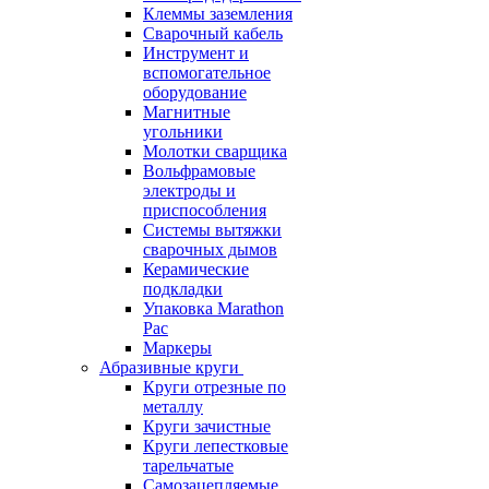
Клеммы заземления
Сварочный кабель
Инструмент и
вспомогательное
оборудование
Магнитные
угольники
Молотки сварщика
Вольфрамовые
электроды и
приспособления
Системы вытяжки
сварочных дымов
Керамические
подкладки
Упаковка Marathon
Pac
Маркеры
Абразивные круги
Круги отрезные по
металлу
Круги зачистные
Круги лепестковые
тарельчатые
Самозацепляемые