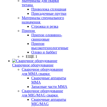
Материалы для сварки
титана
Проволока сплошная
Присадочные прутки
Материалы специального
назначения
Строжка и резка
Припои
Припои оловянно-
свинцовые
Припои
высокотехнологичные
Олово и баббит
+ ЕЩЕ 1
Сварочное оборудование
Сварочное оборудование
для MMA сварки
Сварочные аппараты
MMA
Запасные части MMA
Сварочное оборудование
для MIG/MAG сварки
Сварочные аппараты
MIG/MAG