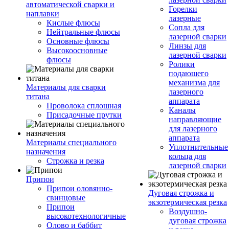
автоматической сварки и
Горелки
наплавки
лазерные
Кислые флюсы
Сопла для
Нейтральные флюсы
лазерной сварки
Основные флюсы
Линзы для
Высокоосновные
лазерной сварки
флюсы
Ролики
подающего
механизма для
Материалы для сварки
лазерного
титана
аппарата
Проволока сплошная
Каналы
Присадочные прутки
направляющие
для лазерного
аппарата
Материалы специального
Уплотнительные
назначения
кольца для
Строжка и резка
лазерной сварки
Припои
Припои оловянно-
Дуговая строжка и
свинцовые
экзотермическая резка
Припои
Воздушно-
высокотехнологичные
дуговая строжка
Олово и баббит