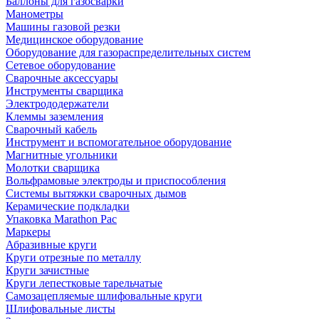
Баллоны для газосварки
Манометры
Машины газовой резки
Медицинское оборудование
Оборудование для газораспределительных систем
Сетевое оборудование
Сварочные аксессуары
Инструменты сварщика
Электрододержатели
Клеммы заземления
Сварочный кабель
Инструмент и вспомогательное оборудование
Магнитные угольники
Молотки сварщика
Вольфрамовые электроды и приспособления
Системы вытяжки сварочных дымов
Керамические подкладки
Упаковка Marathon Pac
Маркеры
Абразивные круги
Круги отрезные по металлу
Круги зачистные
Круги лепестковые тарельчатые
Самозацепляемые шлифовальные круги
Шлифовальные листы