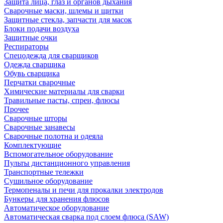
Защита лица, глаз и органов дыхания
Сварочные маски, шлемы и щитки
Защитные стекла, запчасти для масок
Блоки подачи воздуха
Защитные очки
Респираторы
Спецодежда для сварщиков
Одежда сварщика
Обувь сварщика
Перчатки сварочные
Химические материалы для сварки
Травильные пасты, спреи, флюсы
Прочее
Сварочные шторы
Сварочные занавесы
Сварочные полотна и одеяла
Комплектующие
Вспомогательное оборудование
Пульты дистанционного управления
Транспортные тележки
Сушильное оборудование
Термопеналы и печи для прокалки электродов
Бункеры для хранения флюсов
Автоматическое оборудование
Автоматическая сварка под слоем флюса (SAW)