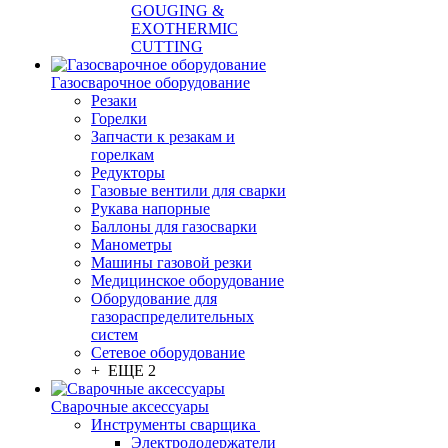
GOUGING &
EXOTHERMIC
CUTTING
Газосварочное оборудование
Резаки
Горелки
Запчасти к резакам и
горелкам
Редукторы
Газовые вентили для сварки
Рукава напорные
Баллоны для газосварки
Манометры
Машины газовой резки
Медицинское оборудование
Оборудование для
газораспределительных
систем
Сетевое оборудование
+ ЕЩЕ 2
Сварочные аксессуары
Инструменты сварщика
Электрододержатели