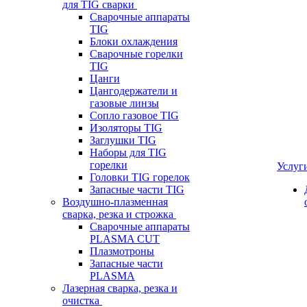
для TIG сварки
Сварочные аппараты
TIG
Блоки охлаждения
Сварочные горелки
TIG
Цанги
Цангодержатели и
газовые линзы
Сопло газовое TIG
Изоляторы TIG
Заглушки TIG
Наборы для TIG
горелки
Услуг
Головки TIG горелок
Запасные части TIG
Воздушно-плазменная
сварка, резка и строжка
Сварочные аппараты
PLASMA CUT
Плазмотроны
Запасные части
PLASMA
Лазерная сварка, резка и
очистка