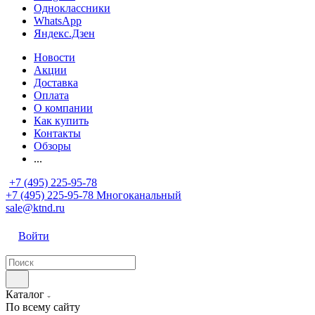
Одноклассники
WhatsApp
Яндекс.Дзен
Новости
Акции
Доставка
Оплата
О компании
Как купить
Контакты
Обзоры
...
+7 (495) 225-95-78
+7 (495) 225-95-78
Многоканальный
sale@ktnd.ru
Войти
Каталог
По всему сайту