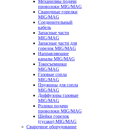
Механизмы подачи
проволоки MIG/MAG
Сварочные горелки
MIG/MAG
Соединительный
кабель
Запасные части
MIG/MAG
Запасные части для
горелок MIG/MAG
Направляющие
каналы MIG/MAG
Токосъемники
MIG/MAG
Газовые сопла
MIG/MAG
Пружины для сопла
MIG/MAG
Диффузоры газовые
MIG/MAG
Ролики подачи
проволоки MIG/MAG
Шейки горелок
(гусаки) MIG/MAG
Сварочное оборудование