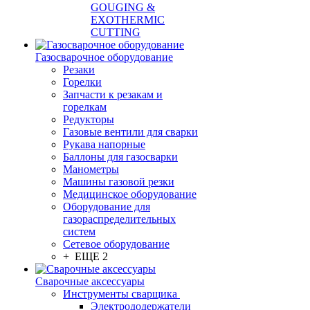
GOUGING &
EXOTHERMIC
CUTTING
Газосварочное оборудование
Резаки
Горелки
Запчасти к резакам и
горелкам
Редукторы
Газовые вентили для сварки
Рукава напорные
Баллоны для газосварки
Манометры
Машины газовой резки
Медицинское оборудование
Оборудование для
газораспределительных
систем
Сетевое оборудование
+ ЕЩЕ 2
Сварочные аксессуары
Инструменты сварщика
Электрододержатели