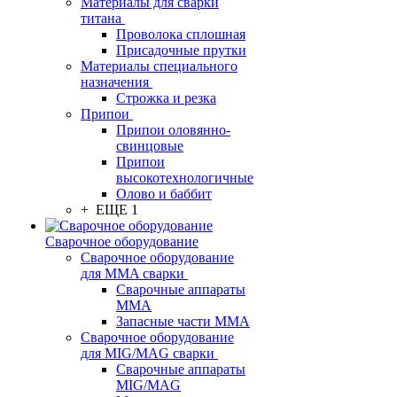
Материалы для сварки
титана
Проволока сплошная
Присадочные прутки
Материалы специального
назначения
Строжка и резка
Припои
Припои оловянно-
свинцовые
Припои
высокотехнологичные
Олово и баббит
+ ЕЩЕ 1
Сварочное оборудование
Сварочное оборудование
для MMA сварки
Сварочные аппараты
MMA
Запасные части MMA
Сварочное оборудование
для MIG/MAG сварки
Сварочные аппараты
MIG/MAG