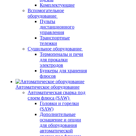
Комплектующие
Вспомогательное
оборудование
Пульты
дистанционного
управления
Транспортные
тележки
Сушильное оборудование
Термопеналы и печи
для прокалки
электродов
Бункеры для хранения
флюсов
Автоматическое оборудование
Автоматическая сварка под
слоем флюса (SAW)
Головки и горелки
(SAW)
Дополнительные
оснащение и опции
для оборудования
автоматической