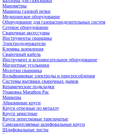
Баллоны для газосварки
Манометры
Машины газовой резки
Медицинское оборудование
Оборудование для газораспределительных систем
Сетевое оборудование
Сварочные аксессуары
Инструменты сварщика
Электрододержатели
Клеммы заземления
Сварочный кабель
Инструмент и вспомогательное оборудование
Магнитные угольники
Молотки сварщика
Вольфрамовые электроды и приспособления
Системы вытяжки сварочных дымов
Керамические подкладки
Упаковка Marathon Pac
Маркеры
Абразивные круги
Круги отрезные по металлу
Круги зачистные
Круги лепестковые тарельчатые
Самозацепляемые шлифовальные круги
Шлифовальные листы