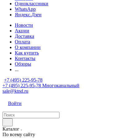
Одноклассники
WhatsApp
Яндекс.Дзен
Новости
Акции
Доставка
Оплата
О компании
Как купить
Контакты
Обзоры
...
+7 (495) 225-95-78
+7 (495) 225-95-78
Многоканальный
sale@ktnd.ru
Войти
Каталог
По всему сайту