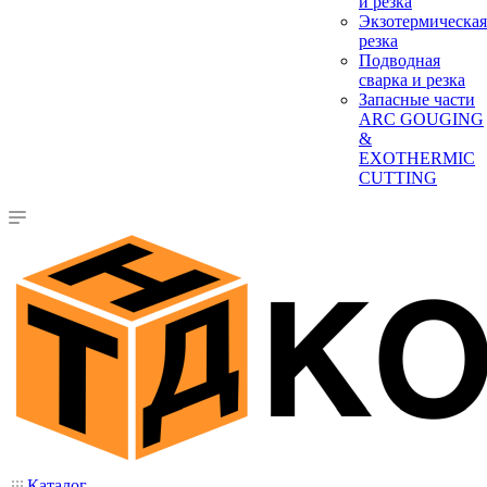
и резка
Экзотермическая
резка
Подводная
сварка и резка
Запасные части
ARC GOUGING
&
EXOTHERMIC
CUTTING
Каталог