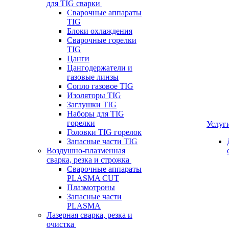
для TIG сварки
Сварочные аппараты
TIG
Блоки охлаждения
Сварочные горелки
TIG
Цанги
Цангодержатели и
газовые линзы
Сопло газовое TIG
Изоляторы TIG
Заглушки TIG
Наборы для TIG
горелки
Услуг
Головки TIG горелок
Запасные части TIG
Воздушно-плазменная
сварка, резка и строжка
Сварочные аппараты
PLASMA CUT
Плазмотроны
Запасные части
PLASMA
Лазерная сварка, резка и
очистка