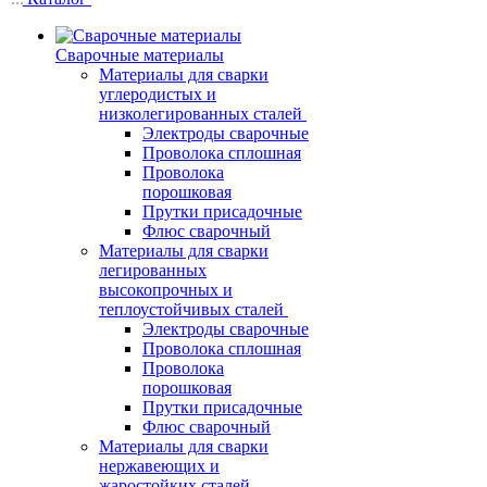
Сварочные материалы
Материалы для сварки
углеродистых и
низколегированных сталей
Электроды сварочные
Проволока сплошная
Проволока
порошковая
Прутки присадочные
Флюс сварочный
Материалы для сварки
легированных
высокопрочных и
теплоустойчивых сталей
Электроды сварочные
Проволока сплошная
Проволока
порошковая
Прутки присадочные
Флюс сварочный
Материалы для сварки
нержавеющих и
жаростойких сталей