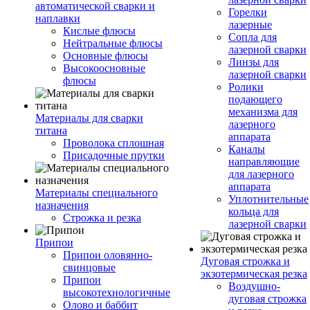
автоматической сварки и
Горелки
наплавки
лазерные
Кислые флюсы
Сопла для
Нейтральные флюсы
лазерной сварки
Основные флюсы
Линзы для
Высокоосновные
лазерной сварки
флюсы
Ролики
подающего
механизма для
Материалы для сварки
лазерного
титана
аппарата
Проволока сплошная
Каналы
Присадочные прутки
направляющие
для лазерного
аппарата
Материалы специального
Уплотнительные
назначения
кольца для
Строжка и резка
лазерной сварки
Припои
Припои оловянно-
Дуговая строжка и
свинцовые
экзотермическая резка
Припои
Воздушно-
высокотехнологичные
дуговая строжка
Олово и баббит