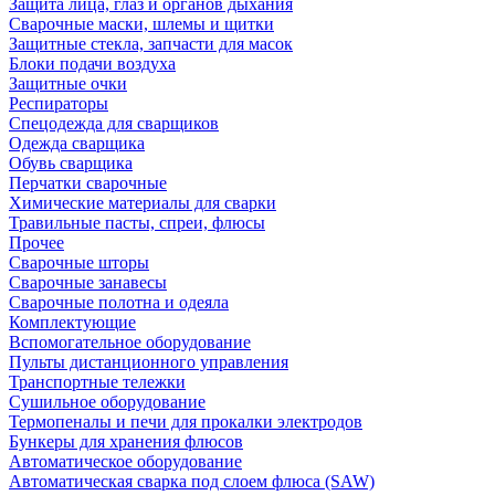
Защита лица, глаз и органов дыхания
Сварочные маски, шлемы и щитки
Защитные стекла, запчасти для масок
Блоки подачи воздуха
Защитные очки
Респираторы
Спецодежда для сварщиков
Одежда сварщика
Обувь сварщика
Перчатки сварочные
Химические материалы для сварки
Травильные пасты, спреи, флюсы
Прочее
Сварочные шторы
Сварочные занавесы
Сварочные полотна и одеяла
Комплектующие
Вспомогательное оборудование
Пульты дистанционного управления
Транспортные тележки
Сушильное оборудование
Термопеналы и печи для прокалки электродов
Бункеры для хранения флюсов
Автоматическое оборудование
Автоматическая сварка под слоем флюса (SAW)