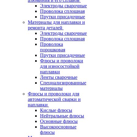
алюминия и его сплавов
Электроды сварочные
Проволока сплошная
Прутки присадочные
Материалы для наплавки и
ремонта деталей
Электроды сварочные
Проволока сплошная
Проволока
порошковая
Прутки присадочные
Флюсы и проволоки
для износостойкой
наплавки
Ленты сварочные
Специализированные
материалы
Флюсы и проволоки для
автоматической сварки и
наплавки
Кислые флюсы
Нейтральные флюсы
Основные флюсы
Высокоосновные
флюсы