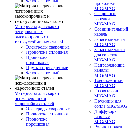
Флюс сварочный
проволоки
MIG/MAG
Сварочные
горелки
MIG/MAG
Материалы для сварки
Соединительны
легированных
кабель
высокопрочных и
Запасные части
теплоустойчивых сталей
MIG/MAG
Электроды сварочные
Запасные части
Проволока сплошная
для горелок
Проволока
MIG/MAG
порошковая
Направляющие
Прутки присадочные
каналы
Флюс сварочный
MIG/MAG
Токосъемники
MIG/MAG
Газовые сопла
Материалы для сварки
MIG/MAG
нержавеющих и
Пружины для
жаростойких сталей
сопла MIG/MAG
Электроды сварочные
Диффузоры
Проволока сплошная
газовые
Проволока
MIG/MAG
порошковая
Ролики подачи