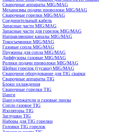
Сварочные аппараты MIG/MAG
Механизмы подачи проволоки MIG/MAG
Сварочные горелки MIG/MAG
Соединительный кабель
Запасные части MIG/MAG
Запасные части для горелок MIG/MAG
Направляющие каналы MIG/MAG
Токосъемники MIG/MAG
Газовые сопла MIG/MAG
Пружины для сопла MIG/MAG
Диффузоры газовые MIG/MAG
Ролики подачи проволоки MIG/MAG
Шейки горелок (гусаки) MIG/MAG
Сварочное оборудование для TIG сварки
Сварочные аппараты TIG
Блоки охлаждения
Сварочные горелки TIG
Цанги
Цангодержатели и газовые линзы
Сопло газовое TIG
Изоляторы TIG
Заглушки TIG
Наборы для TIG горелки
Головки TIG горелок
Запасные части TIG