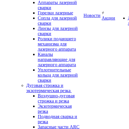
Аппараты лазерной
сварки
Горелки лазерные
Новости
Сопла для лазерной
Акции
сварки
Линзы для лазерной
сварки
Ролики подающего
механизма для
лазерного аппарата
Каналы
направляющие для
лазерного аппарата
Уплотнительные
кольца для лазерной
сварки
Дуговая строжка и
экзотермическая резка
Воздушно-дуговая
строжка и резка
Экзотермическая
резка
Подводная сварка и
резка
Запасные части ARC