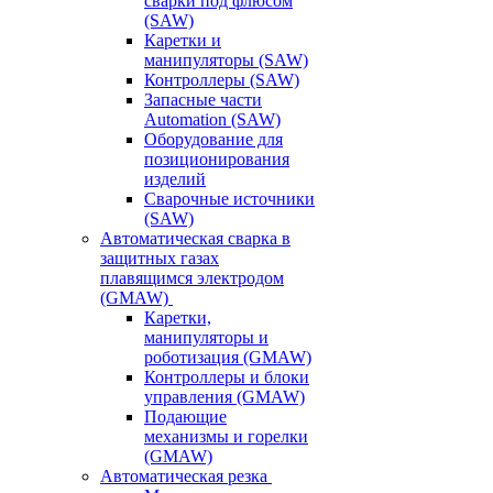
сварки под флюсом
(SAW)
Каретки и
манипуляторы (SAW)
Контроллеры (SAW)
Запасные части
Automation (SAW)
Оборудование для
позиционирования
изделий
Сварочные источники
(SAW)
Автоматическая сварка в
защитных газах
плавящимся электродом
(GMAW)
Каретки,
манипуляторы и
роботизация (GMAW)
Контроллеры и блоки
управления (GMAW)
Подающие
механизмы и горелки
(GMAW)
Автоматическая резка