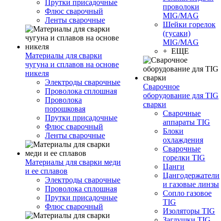
Прутки присадочные
проволоки
Флюс сварочный
MIG/MAG
Ленты сварочные
Шейки горелок
(гусаки)
MIG/MAG
+ ЕЩЕ
Материалы для сварки
чугуна и сплавов на основе
никеля
Электроды сварочные
Сварочное
Проволока сплошная
оборудование для TIG
Проволока
сварки
порошковая
Сварочные
Прутки присадочные
аппараты TIG
Флюс сварочный
Блоки
Ленты сварочные
охлаждения
Сварочные
горелки TIG
Материалы для сварки меди
Цанги
и ее сплавов
Цангодержатели
Электроды сварочные
и газовые линзы
Проволока сплошная
Сопло газовое
Прутки присадочные
TIG
Флюс сварочный
Изоляторы TIG
Заглушки TIG