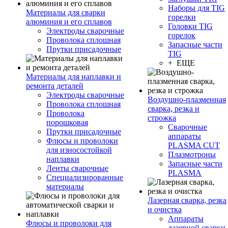
Наборы для TIG
Материалы для сварки
горелки
алюминия и его сплавов
Головки TIG
Электроды сварочные
горелок
Проволока сплошная
Запасные части
Прутки присадочные
TIG
+ ЕЩЕ
Материалы для наплавки и
ремонта деталей
Электроды сварочные
Воздушно-плазменная
Проволока сплошная
сварка, резка и
Проволока
строжка
порошковая
Сварочные
Прутки присадочные
аппараты
Флюсы и проволоки
PLASMA CUT
для износостойкой
Плазмотроны
наплавки
Запасные части
Ленты сварочные
PLASMA
Специализированные
материалы
Лазерная сварка, резка
и очистка
Аппараты
Флюсы и проволоки для
лазерной сварки