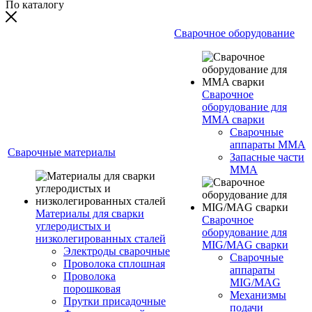
По каталогу
Сварочное оборудование
Сварочное
оборудование для
MMA сварки
Сварочные
аппараты MMA
Сварочные материалы
Запасные части
MMA
Материалы для сварки
Сварочное
углеродистых и
оборудование для
низколегированных сталей
MIG/MAG сварки
Электроды сварочные
Сварочные
Проволока сплошная
аппараты
Проволока
MIG/MAG
порошковая
Механизмы
Прутки присадочные
подачи