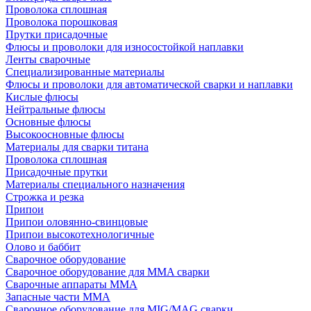
Проволока сплошная
Проволока порошковая
Прутки присадочные
Флюсы и проволоки для износостойкой наплавки
Ленты сварочные
Специализированные материалы
Флюсы и проволоки для автоматической сварки и наплавки
Кислые флюсы
Нейтральные флюсы
Основные флюсы
Высокоосновные флюсы
Материалы для сварки титана
Проволока сплошная
Присадочные прутки
Материалы специального назначения
Строжка и резка
Припои
Припои оловянно-свинцовые
Припои высокотехнологичные
Олово и баббит
Сварочное оборудование
Сварочное оборудование для MMA сварки
Сварочные аппараты MMA
Запасные части MMA
Сварочное оборудование для MIG/MAG сварки