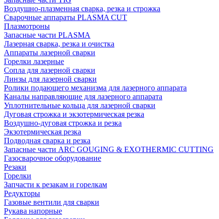
Воздушно-плазменная сварка, резка и строжка
Сварочные аппараты PLASMA CUT
Плазмотроны
Запасные части PLASMA
Лазерная сварка, резка и очистка
Аппараты лазерной сварки
Горелки лазерные
Сопла для лазерной сварки
Линзы для лазерной сварки
Ролики подающего механизма для лазерного аппарата
Каналы направляющие для лазерного аппарата
Уплотнительные кольца для лазерной сварки
Дуговая строжка и экзотермическая резка
Воздушно-дуговая строжка и резка
Экзотермическая резка
Подводная сварка и резка
Запасные части ARC GOUGING & EXOTHERMIC CUTTING
Газосварочное оборудование
Резаки
Горелки
Запчасти к резакам и горелкам
Редукторы
Газовые вентили для сварки
Рукава напорные