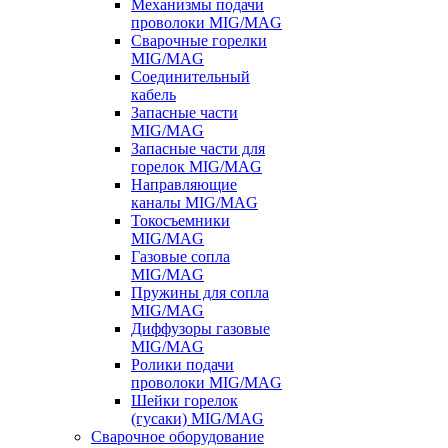
Механизмы подачи
проволоки MIG/MAG
Сварочные горелки
MIG/MAG
Соединительный
кабель
Запасные части
MIG/MAG
Запасные части для
горелок MIG/MAG
Направляющие
каналы MIG/MAG
Токосъемники
MIG/MAG
Газовые сопла
MIG/MAG
Пружины для сопла
MIG/MAG
Диффузоры газовые
MIG/MAG
Ролики подачи
проволоки MIG/MAG
Шейки горелок
(гусаки) MIG/MAG
Сварочное оборудование