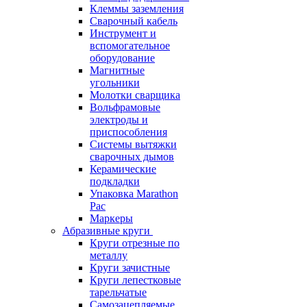
Клеммы заземления
Сварочный кабель
Инструмент и
вспомогательное
оборудование
Магнитные
угольники
Молотки сварщика
Вольфрамовые
электроды и
приспособления
Системы вытяжки
сварочных дымов
Керамические
подкладки
Упаковка Marathon
Pac
Маркеры
Абразивные круги
Круги отрезные по
металлу
Круги зачистные
Круги лепестковые
тарельчатые
Самозацепляемые