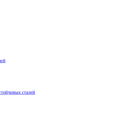
лей
стойчивых сталей