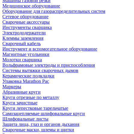
Машины газовой резки
Медицинское оборудование
Оборудование для газораспределительных систем
Сетевое оборудование
Сварочные аксессуары
Инструменты сварщика
Электрододержатели
Клеммы заземления
Сварочный кабель
Инструмент и вспомогательное оборудование
Магнитные угольники
Молотки сварщика
Вольфрамовые электроды и приспособления
Системы вытяжки сварочных дымов
Керамические подкладки
Упаковка Marathon Pac
Маркеры
Абразивные круги
Круги отрезные по металлу
Круги зачистные
Круги лепестковые тарельчатые
Самозацепляемые шлифовальные круги
Шлифовальные листы
Защита лица, глаз и органов дыхания
Сварочные маски, шлемы и щитки