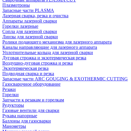
Плазмотроны
Запасные части PLASMA
Лазерная сварка, резка и очистка
Аппараты лазерной сварки
Горелки лазерные
Сопла для лазерной сварки
Линзы для лазерной сварки
Ролики подающего механизма для лазерного аппарата
Каналы направляющие для лазерного аппарата
Уплотнительные кольца для лазерной сварки
Дуговая строжка и экзотермическая резка
Воздушно-дуговая строжка и резка
Экзотермическая резка
Подводная сварка и резка
Запасные части ARC GOUGING & EXOTHERMIC CUTTING
Газосварочное оборудование
Резаки
Горелки
Запчасти к резакам и горелкам
Редукторы
Газовые вентили для сварки
Рукава напорные
Баллоны для газосварки
Манометры