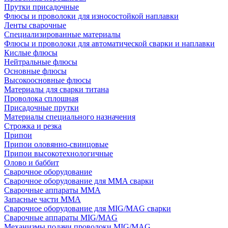
Прутки присадочные
Флюсы и проволоки для износостойкой наплавки
Ленты сварочные
Специализированные материалы
Флюсы и проволоки для автоматической сварки и наплавки
Кислые флюсы
Нейтральные флюсы
Основные флюсы
Высокоосновные флюсы
Материалы для сварки титана
Проволока сплошная
Присадочные прутки
Материалы специального назначения
Строжка и резка
Припои
Припои оловянно-свинцовые
Припои высокотехнологичные
Олово и баббит
Сварочное оборудование
Сварочное оборудование для MMA сварки
Сварочные аппараты MMA
Запасные части MMA
Сварочное оборудование для MIG/MAG сварки
Сварочные аппараты MIG/MAG
Механизмы подачи проволоки MIG/MAG