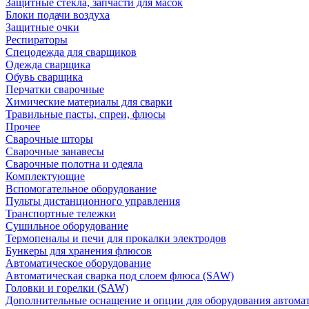
Защитные стекла, запчасти для масок
Блоки подачи воздуха
Защитные очки
Респираторы
Спецодежда для сварщиков
Одежда сварщика
Обувь сварщика
Перчатки сварочные
Химические материалы для сварки
Травильные пасты, спреи, флюсы
Прочее
Сварочные шторы
Сварочные занавесы
Сварочные полотна и одеяла
Комплектующие
Вспомогательное оборудование
Пульты дистанционного управления
Транспортные тележки
Сушильное оборудование
Термопеналы и печи для прокалки электродов
Бункеры для хранения флюсов
Автоматическое оборудование
Автоматическая сварка под слоем флюса (SAW)
Головки и горелки (SAW)
Дополнительные оснащение и опции для оборудования автома