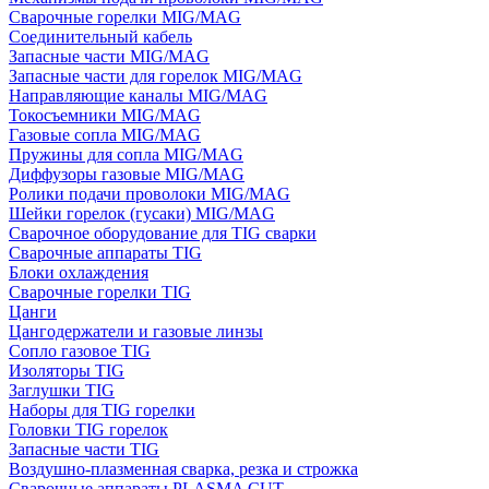
Сварочные горелки MIG/MAG
Соединительный кабель
Запасные части MIG/MAG
Запасные части для горелок MIG/MAG
Направляющие каналы MIG/MAG
Токосъемники MIG/MAG
Газовые сопла MIG/MAG
Пружины для сопла MIG/MAG
Диффузоры газовые MIG/MAG
Ролики подачи проволоки MIG/MAG
Шейки горелок (гусаки) MIG/MAG
Сварочное оборудование для TIG сварки
Сварочные аппараты TIG
Блоки охлаждения
Сварочные горелки TIG
Цанги
Цангодержатели и газовые линзы
Сопло газовое TIG
Изоляторы TIG
Заглушки TIG
Наборы для TIG горелки
Головки TIG горелок
Запасные части TIG
Воздушно-плазменная сварка, резка и строжка
Сварочные аппараты PLASMA CUT