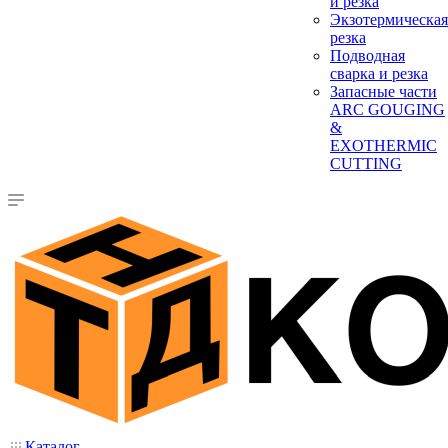
и резка
Экзотермическая
резка
Подводная
сварка и резка
Запасные части
ARC GOUGING
&
EXOTHERMIC
CUTTING
Каталог