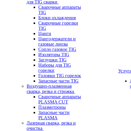
для TIG сварки
Сварочные аппараты
TIG
Блоки охлаждения
Сварочные горелки
TIG
Цанги
Цангодержатели и
газовые линзы
Сопло газовое TIG
Изоляторы TIG
Заглушки TIG
Наборы для TIG
горелки
Услуг
Головки TIG горелок
Запасные части TIG
Воздушно-плазменная
сварка, резка и строжка
Сварочные аппараты
PLASMA CUT
Плазмотроны
Запасные части
PLASMA
Лазерная сварка, резка и
очистка