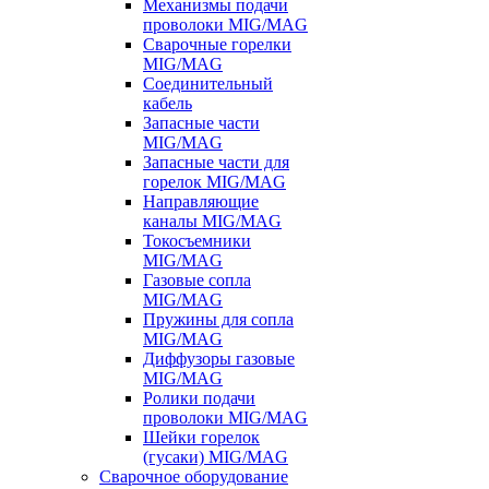
Механизмы подачи
проволоки MIG/MAG
Сварочные горелки
MIG/MAG
Соединительный
кабель
Запасные части
MIG/MAG
Запасные части для
горелок MIG/MAG
Направляющие
каналы MIG/MAG
Токосъемники
MIG/MAG
Газовые сопла
MIG/MAG
Пружины для сопла
MIG/MAG
Диффузоры газовые
MIG/MAG
Ролики подачи
проволоки MIG/MAG
Шейки горелок
(гусаки) MIG/MAG
Сварочное оборудование