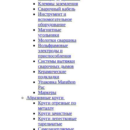
Клеммы заземления
Сварочный кабель
Инструмент и
вспомогательное
оборудование
Магнитные
угольники
Молотки сварщика
Вольфрамовые
электроды и
приспособления
Системы вытяжки
сварочных дымов
Керамические
подкладки
Упаковка Marathon
Pac
Маркеры
Абразивные круги
Круги отрезные по
металлу
Круги зачистные
Круги лепестковые
тарельчатые
Самозацепляемые