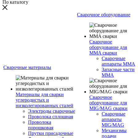
По каталогу
Сварочное оборудование
Сварочное
оборудование для
MMA сварки
Сварочные
аппараты MMA
Сварочные материалы
Запасные части
MMA
Материалы для сварки
Сварочное
углеродистых и
оборудование для
низколегированных сталей
MIG/MAG сварки
Электроды сварочные
Сварочные
Проволока сплошная
аппараты
Проволока
MIG/MAG
порошковая
Механизмы
Прутки присадочные
подачи