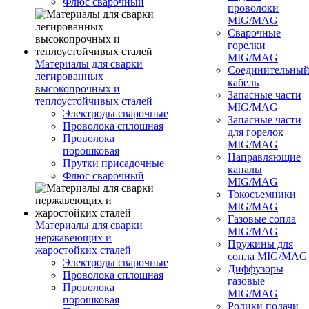
Флюс сварочный
проволоки
MIG/MAG
Сварочные
горелки
MIG/MAG
Материалы для сварки
Соединительны
легированных
кабель
высокопрочных и
Запасные части
теплоустойчивых сталей
MIG/MAG
Электроды сварочные
Запасные части
Проволока сплошная
для горелок
Проволока
MIG/MAG
порошковая
Направляющие
Прутки присадочные
каналы
Флюс сварочный
MIG/MAG
Токосъемники
MIG/MAG
Газовые сопла
Материалы для сварки
MIG/MAG
нержавеющих и
Пружины для
жаростойких сталей
сопла MIG/MAG
Электроды сварочные
Диффузоры
Проволока сплошная
газовые
Проволока
MIG/MAG
порошковая
Ролики подачи