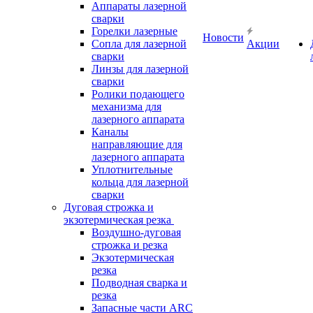
Аппараты лазерной
сварки
Горелки лазерные
Новости
Сопла для лазерной
Акции
сварки
Линзы для лазерной
сварки
Ролики подающего
механизма для
лазерного аппарата
Каналы
направляющие для
лазерного аппарата
Уплотнительные
кольца для лазерной
сварки
Дуговая строжка и
экзотермическая резка
Воздушно-дуговая
строжка и резка
Экзотермическая
резка
Подводная сварка и
резка
Запасные части ARC