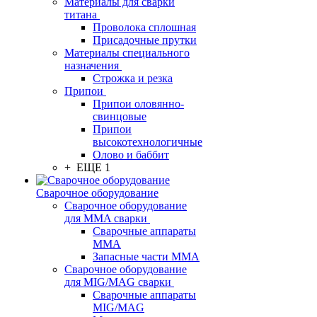
Материалы для сварки
титана
Проволока сплошная
Присадочные прутки
Материалы специального
назначения
Строжка и резка
Припои
Припои оловянно-
свинцовые
Припои
высокотехнологичные
Олово и баббит
+ ЕЩЕ 1
Сварочное оборудование
Сварочное оборудование
для MMA сварки
Сварочные аппараты
MMA
Запасные части MMA
Сварочное оборудование
для MIG/MAG сварки
Сварочные аппараты
MIG/MAG