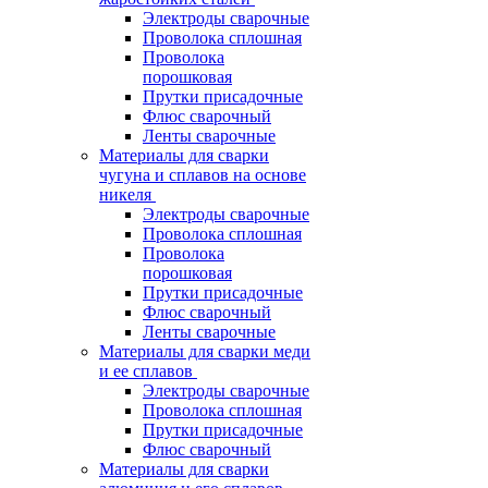
Электроды сварочные
Проволока сплошная
Проволока
порошковая
Прутки присадочные
Флюс сварочный
Ленты сварочные
Материалы для сварки
чугуна и сплавов на основе
никеля
Электроды сварочные
Проволока сплошная
Проволока
порошковая
Прутки присадочные
Флюс сварочный
Ленты сварочные
Материалы для сварки меди
и ее сплавов
Электроды сварочные
Проволока сплошная
Прутки присадочные
Флюс сварочный
Материалы для сварки