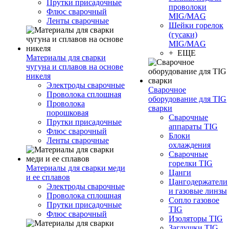
Прутки присадочные
проволоки
Флюс сварочный
MIG/MAG
Ленты сварочные
Шейки горелок
(гусаки)
MIG/MAG
+ ЕЩЕ
Материалы для сварки
чугуна и сплавов на основе
никеля
Электроды сварочные
Сварочное
Проволока сплошная
оборудование для TIG
Проволока
сварки
порошковая
Сварочные
Прутки присадочные
аппараты TIG
Флюс сварочный
Блоки
Ленты сварочные
охлаждения
Сварочные
горелки TIG
Материалы для сварки меди
Цанги
и ее сплавов
Цангодержатели
Электроды сварочные
и газовые линзы
Проволока сплошная
Сопло газовое
Прутки присадочные
TIG
Флюс сварочный
Изоляторы TIG
Заглушки TIG