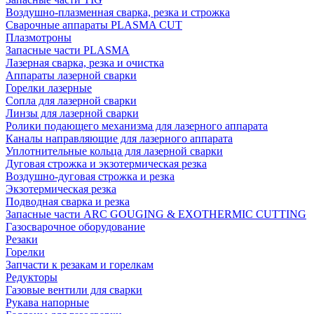
Воздушно-плазменная сварка, резка и строжка
Сварочные аппараты PLASMA CUT
Плазмотроны
Запасные части PLASMA
Лазерная сварка, резка и очистка
Аппараты лазерной сварки
Горелки лазерные
Сопла для лазерной сварки
Линзы для лазерной сварки
Ролики подающего механизма для лазерного аппарата
Каналы направляющие для лазерного аппарата
Уплотнительные кольца для лазерной сварки
Дуговая строжка и экзотермическая резка
Воздушно-дуговая строжка и резка
Экзотермическая резка
Подводная сварка и резка
Запасные части ARC GOUGING & EXOTHERMIC CUTTING
Газосварочное оборудование
Резаки
Горелки
Запчасти к резакам и горелкам
Редукторы
Газовые вентили для сварки
Рукава напорные