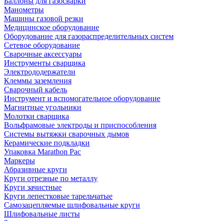
Баллоны для газосварки
Манометры
Машины газовой резки
Медицинское оборудование
Оборудование для газораспределительных систем
Сетевое оборудование
Сварочные аксессуары
Инструменты сварщика
Электрододержатели
Клеммы заземления
Сварочный кабель
Инструмент и вспомогательное оборудование
Магнитные угольники
Молотки сварщика
Вольфрамовые электроды и приспособления
Системы вытяжки сварочных дымов
Керамические подкладки
Упаковка Marathon Pac
Маркеры
Абразивные круги
Круги отрезные по металлу
Круги зачистные
Круги лепестковые тарельчатые
Самозацепляемые шлифовальные круги
Шлифовальные листы