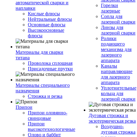
автоматической сварки и
Горелки
наплавки
лазерные
Кислые флюсы
Сопла для
Нейтральные флюсы
лазерной сварки
Основные флюсы
Линзы для
Высокоосновные
лазерной сварки
флюсы
Ролики
подающего
механизма для
Материалы для сварки
лазерного
титана
аппарата
Проволока сплошная
Каналы
Присадочные прутки
направляющие
для лазерного
аппарата
Материалы специального
Уплотнительные
назначения
кольца для
Строжка и резка
лазерной сварки
Припои
Припои оловянно-
Дуговая строжка и
свинцовые
экзотермическая резка
Припои
Воздушно-
высокотехнологичные
дуговая строжка
Олово и баббит