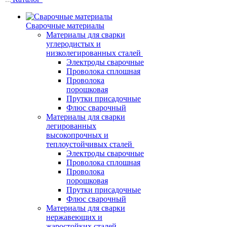
Сварочные материалы
Материалы для сварки
углеродистых и
низколегированных сталей
Электроды сварочные
Проволока сплошная
Проволока
порошковая
Прутки присадочные
Флюс сварочный
Материалы для сварки
легированных
высокопрочных и
теплоустойчивых сталей
Электроды сварочные
Проволока сплошная
Проволока
порошковая
Прутки присадочные
Флюс сварочный
Материалы для сварки
нержавеющих и
жаростойких сталей