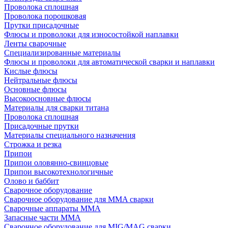
Проволока сплошная
Проволока порошковая
Прутки присадочные
Флюсы и проволоки для износостойкой наплавки
Ленты сварочные
Специализированные материалы
Флюсы и проволоки для автоматической сварки и наплавки
Кислые флюсы
Нейтральные флюсы
Основные флюсы
Высокоосновные флюсы
Материалы для сварки титана
Проволока сплошная
Присадочные прутки
Материалы специального назначения
Строжка и резка
Припои
Припои оловянно-свинцовые
Припои высокотехнологичные
Олово и баббит
Сварочное оборудование
Сварочное оборудование для MMA сварки
Сварочные аппараты MMA
Запасные части MMA
Сварочное оборудование для MIG/MAG сварки