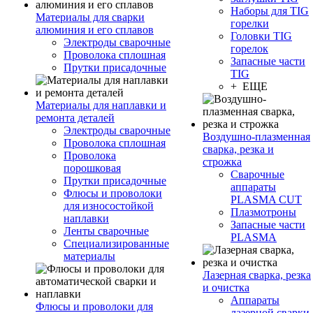
Наборы для TIG
Материалы для сварки
горелки
алюминия и его сплавов
Головки TIG
Электроды сварочные
горелок
Проволока сплошная
Запасные части
Прутки присадочные
TIG
+ ЕЩЕ
Материалы для наплавки и
ремонта деталей
Электроды сварочные
Воздушно-плазменная
Проволока сплошная
сварка, резка и
Проволока
строжка
порошковая
Сварочные
Прутки присадочные
аппараты
Флюсы и проволоки
PLASMA CUT
для износостойкой
Плазмотроны
наплавки
Запасные части
Ленты сварочные
PLASMA
Специализированные
материалы
Лазерная сварка, резка
и очистка
Аппараты
Флюсы и проволоки для
лазерной сварки