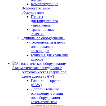
Комплектующие
Вспомогательное
оборудование
Пульты
дистанционного
управления
Транспортные
тележки
Сушильное оборудование
Термопеналы и печи
для прокалки
электродов
Бункеры для хранения
флюсов
Автоматическое оборудование
Автоматическая сварка под
слоем флюса (SAW)
Головки и горелки
(SAW)
Дополнительные
оснащение и опции
для оборудования
автоматической