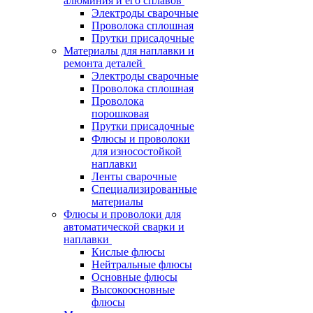
алюминия и его сплавов
Электроды сварочные
Проволока сплошная
Прутки присадочные
Материалы для наплавки и
ремонта деталей
Электроды сварочные
Проволока сплошная
Проволока
порошковая
Прутки присадочные
Флюсы и проволоки
для износостойкой
наплавки
Ленты сварочные
Специализированные
материалы
Флюсы и проволоки для
автоматической сварки и
наплавки
Кислые флюсы
Нейтральные флюсы
Основные флюсы
Высокоосновные
флюсы