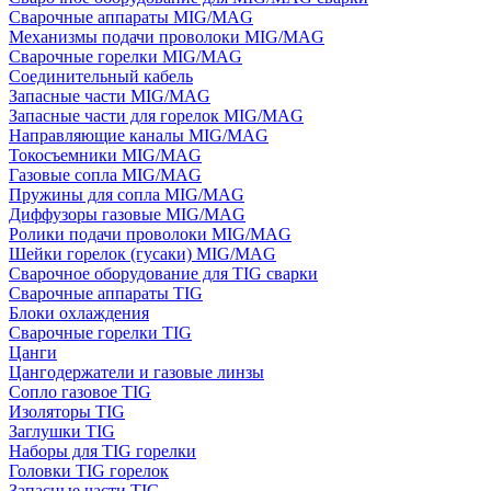
Сварочные аппараты MIG/MAG
Механизмы подачи проволоки MIG/MAG
Сварочные горелки MIG/MAG
Соединительный кабель
Запасные части MIG/MAG
Запасные части для горелок MIG/MAG
Направляющие каналы MIG/MAG
Токосъемники MIG/MAG
Газовые сопла MIG/MAG
Пружины для сопла MIG/MAG
Диффузоры газовые MIG/MAG
Ролики подачи проволоки MIG/MAG
Шейки горелок (гусаки) MIG/MAG
Сварочное оборудование для TIG сварки
Сварочные аппараты TIG
Блоки охлаждения
Сварочные горелки TIG
Цанги
Цангодержатели и газовые линзы
Сопло газовое TIG
Изоляторы TIG
Заглушки TIG
Наборы для TIG горелки
Головки TIG горелок
Запасные части TIG