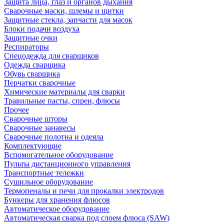
Защита лица, глаз и органов дыхания
Сварочные маски, шлемы и щитки
Защитные стекла, запчасти для масок
Блоки подачи воздуха
Защитные очки
Респираторы
Спецодежда для сварщиков
Одежда сварщика
Обувь сварщика
Перчатки сварочные
Химические материалы для сварки
Травильные пасты, спреи, флюсы
Прочее
Сварочные шторы
Сварочные занавесы
Сварочные полотна и одеяла
Комплектующие
Вспомогательное оборудование
Пульты дистанционного управления
Транспортные тележки
Сушильное оборудование
Термопеналы и печи для прокалки электродов
Бункеры для хранения флюсов
Автоматическое оборудование
Автоматическая сварка под слоем флюса (SAW)