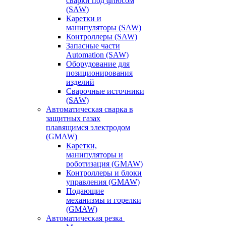
сварки под флюсом
(SAW)
Каретки и
манипуляторы (SAW)
Контроллеры (SAW)
Запасные части
Automation (SAW)
Оборудование для
позиционирования
изделий
Сварочные источники
(SAW)
Автоматическая сварка в
защитных газах
плавящимся электродом
(GMAW)
Каретки,
манипуляторы и
роботизация (GMAW)
Контроллеры и блоки
управления (GMAW)
Подающие
механизмы и горелки
(GMAW)
Автоматическая резка