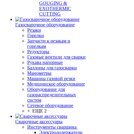
GOUGING &
EXOTHERMIC
CUTTING
Газосварочное оборудование
Резаки
Горелки
Запчасти к резакам и
горелкам
Редукторы
Газовые вентили для сварки
Рукава напорные
Баллоны для газосварки
Манометры
Машины газовой резки
Медицинское оборудование
Оборудование для
газораспределительных
систем
Сетевое оборудование
+ ЕЩЕ 2
Сварочные аксессуары
Инструменты сварщика
Электрододержатели