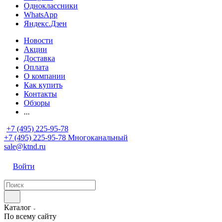
Одноклассники
WhatsApp
Яндекс.Дзен
Новости
Акции
Доставка
Оплата
О компании
Как купить
Контакты
Обзоры
...
+7 (495) 225-95-78
+7 (495) 225-95-78
Многоканальный
sale@ktnd.ru
Войти
Каталог
По всему сайту