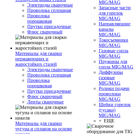
MIG/MAG
Электроды сварочные
Запасные части
Проволока сплошная
для горелок
Проволока
MIG/MAG
порошковая
Направляющие
Прутки присадочные
каналы
Флюс сварочный
MIG/MAG
Токосъемники
MIG/MAG
Газовые сопла
Материалы для сварки
MIG/MAG
нержавеющих и
Пружины для
жаростойких сталей
сопла MIG/MAG
Электроды сварочные
Диффузоры
Проволока сплошная
газовые
Проволока
MIG/MAG
порошковая
Ролики подачи
Прутки присадочные
проволоки
Флюс сварочный
MIG/MAG
Ленты сварочные
Шейки горелок
(гусаки)
MIG/MAG
+ ЕЩЕ
Материалы для сварки
чугуна и сплавов на основе