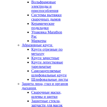
Вольфрамовые
электроды и
приспособления
Системы вытяжки
сварочных дымов
Керамические
подкладки
Упаковка Marathon
Pac
Маркеры
Абразивные круги
Круги отрезные по
металлу
Круги зачистные
Круги лепестковые
тарельчатые
Самозацепляемые
шлифовальные круги
Шлифовальные листы
Защита лица, глаз и органов
дыхания
Сварочные маски,
шлемы и щитки
Защитные стекла,
запчасти для масок