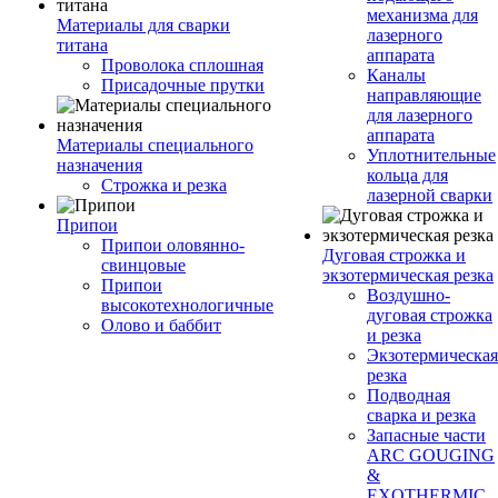
механизма для
Материалы для сварки
лазерного
титана
аппарата
Проволока сплошная
Каналы
Присадочные прутки
направляющие
для лазерного
аппарата
Материалы специального
Уплотнительные
назначения
кольца для
Строжка и резка
лазерной сварки
Припои
Припои оловянно-
Дуговая строжка и
свинцовые
экзотермическая резка
Припои
Воздушно-
высокотехнологичные
дуговая строжка
Олово и баббит
и резка
Экзотермическая
резка
Подводная
сварка и резка
Запасные части
ARC GOUGING
&
EXOTHERMIC