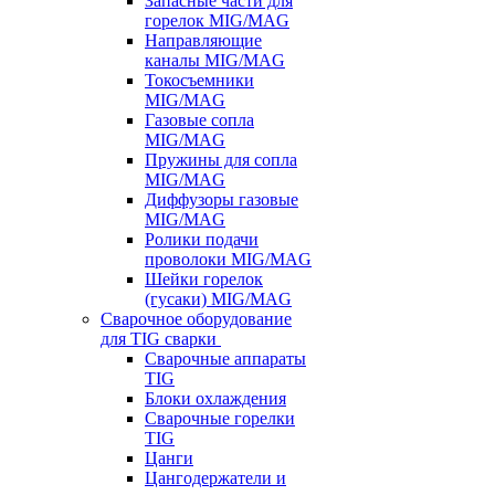
Запасные части для
горелок MIG/MAG
Направляющие
каналы MIG/MAG
Токосъемники
MIG/MAG
Газовые сопла
MIG/MAG
Пружины для сопла
MIG/MAG
Диффузоры газовые
MIG/MAG
Ролики подачи
проволоки MIG/MAG
Шейки горелок
(гусаки) MIG/MAG
Сварочное оборудование
для TIG сварки
Сварочные аппараты
TIG
Блоки охлаждения
Сварочные горелки
TIG
Цанги
Цангодержатели и