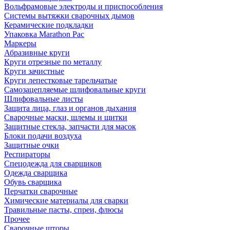
Вольфрамовые электроды и приспособления
Системы вытяжки сварочных дымов
Керамические подкладки
Упаковка Marathon Pac
Маркеры
Абразивные круги
Круги отрезные по металлу
Круги зачистные
Круги лепестковые тарельчатые
Самозацепляемые шлифовальные круги
Шлифовальные листы
Защита лица, глаз и органов дыхания
Сварочные маски, шлемы и щитки
Защитные стекла, запчасти для масок
Блоки подачи воздуха
Защитные очки
Респираторы
Спецодежда для сварщиков
Одежда сварщика
Обувь сварщика
Перчатки сварочные
Химические материалы для сварки
Травильные пасты, спреи, флюсы
Прочее
Сварочные шторы