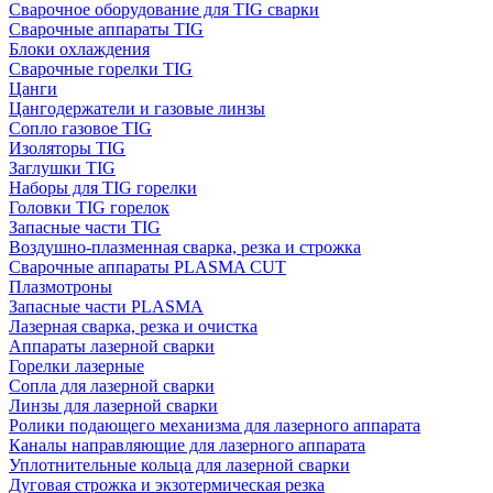
Сварочное оборудование для TIG сварки
Сварочные аппараты TIG
Блоки охлаждения
Сварочные горелки TIG
Цанги
Цангодержатели и газовые линзы
Сопло газовое TIG
Изоляторы TIG
Заглушки TIG
Наборы для TIG горелки
Головки TIG горелок
Запасные части TIG
Воздушно-плазменная сварка, резка и строжка
Сварочные аппараты PLASMA CUT
Плазмотроны
Запасные части PLASMA
Лазерная сварка, резка и очистка
Аппараты лазерной сварки
Горелки лазерные
Сопла для лазерной сварки
Линзы для лазерной сварки
Ролики подающего механизма для лазерного аппарата
Каналы направляющие для лазерного аппарата
Уплотнительные кольца для лазерной сварки
Дуговая строжка и экзотермическая резка