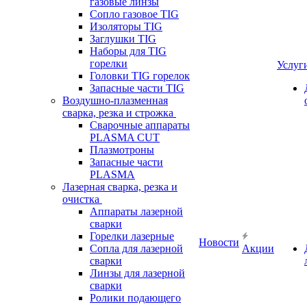
газовые линзы
Сопло газовое TIG
Изоляторы TIG
Заглушки TIG
Наборы для TIG
горелки
Услуг
Головки TIG горелок
Запасные части TIG
Воздушно-плазменная
сварка, резка и строжка
Сварочные аппараты
PLASMA CUT
Плазмотроны
Запасные части
PLASMA
Лазерная сварка, резка и
очистка
Аппараты лазерной
сварки
Горелки лазерные
Новости
Сопла для лазерной
Акции
сварки
Линзы для лазерной
сварки
Ролики подающего