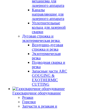
механизма для
лазерного аппарата
Каналы
направляющие для
лазерного аппарата
Уплотнительные
кольца для лазерной
сварки
Дуговая строжка и
экзотермическая резка
Воздушно-дуговая
строжка и резка
Экзотермическая
резка
Подводная сварка и
резка
Запасные части ARC
GOUGING &
EXOTHERMIC
CUTTING
Газосварочное оборудование
Резаки
Горелки
Запчасти к резакам и