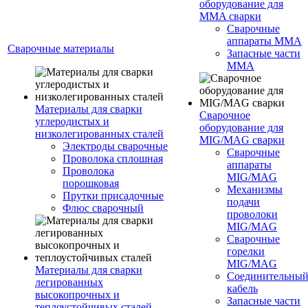
оборудование для
MMA сварки
Сварочные
аппараты MMA
Сварочные материалы
Запасные части
MMA
Материалы для сварки
Сварочное
углеродистых и
оборудование для
низколегированных сталей
MIG/MAG сварки
Электроды сварочные
Сварочные
Проволока сплошная
аппараты
Проволока
MIG/MAG
порошковая
Механизмы
Прутки присадочные
подачи
Флюс сварочный
проволоки
MIG/MAG
Сварочные
горелки
MIG/MAG
Материалы для сварки
Соединительны
легированных
кабель
высокопрочных и
Запасные части
теплоустойчивых сталей