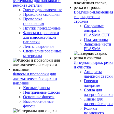
Материалы для наплавки и
ремонта деталей
Электроды сварочные
Воздушно-плазменная
Проволока сплошная
сварка, резка и
Проволока
строжка
порошковая
Сварочные
Прутки присадочные
аппараты
Флюсы и проволоки
PLASMA CUT
для износостойкой
Плазмотроны
наплавки
Запасные части
Ленты сварочные
PLASMA
Специализированные
материалы
Лазерная сварка, резка
и очистка
Аппараты
Флюсы и проволоки для
лазерной сварки
автоматической сварки и
Горелки
наплавки
лазерные
Кислые флюсы
Сопла для
Нейтральные флюсы
лазерной сварки
Основные флюсы
Линзы для
Высокоосновные
лазерной сварки
флюсы
Ролики
подающего