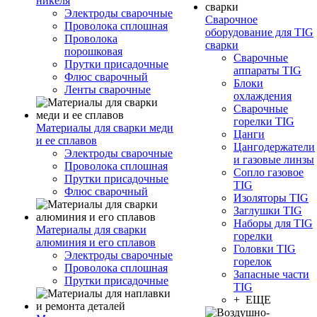
никеля
Электроды сварочные
Сварочное
Проволока сплошная
оборудование для TIG
Проволока
сварки
порошковая
Сварочные
Прутки присадочные
аппараты TIG
Флюс сварочный
Блоки
Ленты сварочные
охлаждения
Сварочные
горелки TIG
Материалы для сварки меди
Цанги
и ее сплавов
Цангодержатели
Электроды сварочные
и газовые линзы
Проволока сплошная
Сопло газовое
Прутки присадочные
TIG
Флюс сварочный
Изоляторы TIG
Заглушки TIG
Наборы для TIG
Материалы для сварки
горелки
алюминия и его сплавов
Головки TIG
Электроды сварочные
горелок
Проволока сплошная
Запасные части
Прутки присадочные
TIG
+ ЕЩЕ