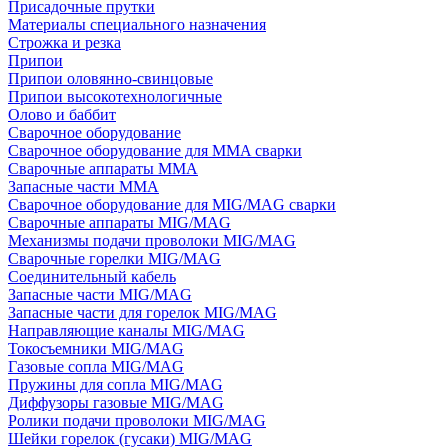
Присадочные прутки
Материалы специального назначения
Строжка и резка
Припои
Припои оловянно-свинцовые
Припои высокотехнологичные
Олово и баббит
Сварочное оборудование
Сварочное оборудование для MMA сварки
Сварочные аппараты MMA
Запасные части MMA
Сварочное оборудование для MIG/MAG сварки
Сварочные аппараты MIG/MAG
Механизмы подачи проволоки MIG/MAG
Сварочные горелки MIG/MAG
Соединительный кабель
Запасные части MIG/MAG
Запасные части для горелок MIG/MAG
Направляющие каналы MIG/MAG
Токосъемники MIG/MAG
Газовые сопла MIG/MAG
Пружины для сопла MIG/MAG
Диффузоры газовые MIG/MAG
Ролики подачи проволоки MIG/MAG
Шейки горелок (гусаки) MIG/MAG