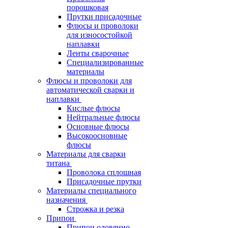
порошковая
Прутки присадочные
Флюсы и проволоки
для износостойкой
наплавки
Ленты сварочные
Специализированные
материалы
Флюсы и проволоки для
автоматической сварки и
наплавки
Кислые флюсы
Нейтральные флюсы
Основные флюсы
Высокоосновные
флюсы
Материалы для сварки
титана
Проволока сплошная
Присадочные прутки
Материалы специального
назначения
Строжка и резка
Припои
Припои оловянно-