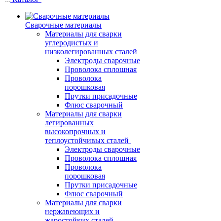
Сварочные материалы
Материалы для сварки
углеродистых и
низколегированных сталей
Электроды сварочные
Проволока сплошная
Проволока
порошковая
Прутки присадочные
Флюс сварочный
Материалы для сварки
легированных
высокопрочных и
теплоустойчивых сталей
Электроды сварочные
Проволока сплошная
Проволока
порошковая
Прутки присадочные
Флюс сварочный
Материалы для сварки
нержавеющих и
жаростойких сталей