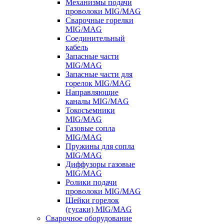
Механизмы подачи
проволоки MIG/MAG
Сварочные горелки
MIG/MAG
Соединительный
кабель
Запасные части
MIG/MAG
Запасные части для
горелок MIG/MAG
Направляющие
каналы MIG/MAG
Токосъемники
MIG/MAG
Газовые сопла
MIG/MAG
Пружины для сопла
MIG/MAG
Диффузоры газовые
MIG/MAG
Ролики подачи
проволоки MIG/MAG
Шейки горелок
(гусаки) MIG/MAG
Сварочное оборудование