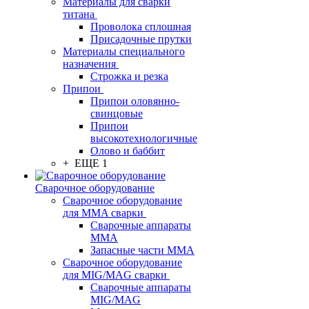
Материалы для сварки
титана
Проволока сплошная
Присадочные прутки
Материалы специального
назначения
Строжка и резка
Припои
Припои оловянно-
свинцовые
Припои
высокотехнологичные
Олово и баббит
+ ЕЩЕ 1
Сварочное оборудование
Сварочное оборудование
для MMA сварки
Сварочные аппараты
MMA
Запасные части MMA
Сварочное оборудование
для MIG/MAG сварки
Сварочные аппараты
MIG/MAG