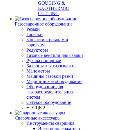
GOUGING &
EXOTHERMIC
CUTTING
Газосварочное оборудование
Резаки
Горелки
Запчасти к резакам и
горелкам
Редукторы
Газовые вентили для сварки
Рукава напорные
Баллоны для газосварки
Манометры
Машины газовой резки
Медицинское оборудование
Оборудование для
газораспределительных
систем
Сетевое оборудование
+ ЕЩЕ 2
Сварочные аксессуары
Инструменты сварщика
Электрододержатели