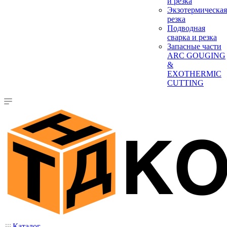
и резка
Экзотермическая
резка
Подводная
сварка и резка
Запасные части
ARC GOUGING
&
EXOTHERMIC
CUTTING
Каталог