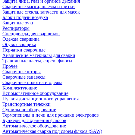
Защита лица, глаз и органов дыхания
Сварочные маски, шлемы и щитки
Защитные стекла, запчасти для масок
Блоки подачи воздуха
Защитные очки
Респираторы
Спецодежда для сварщиков
Одежда сварщика
Обувь сварщика
Перчатки сварочные
Химические материалы для сварки
Травильные пасты, спреи, флюсы
Прочее
Сварочные шторы
Сварочные занавесы
Сварочные полотна и одеяла
Комплектующие
Вспомогательное оборудование
Пульты дистанционного управления
Транспортные тележки
Сушильное оборудование
Термопеналы и печи для прокалки электродов
Бункеры для хранения флюсов
Автоматическое оборудование
Автоматическая сварка под слоем флюса (SAW)