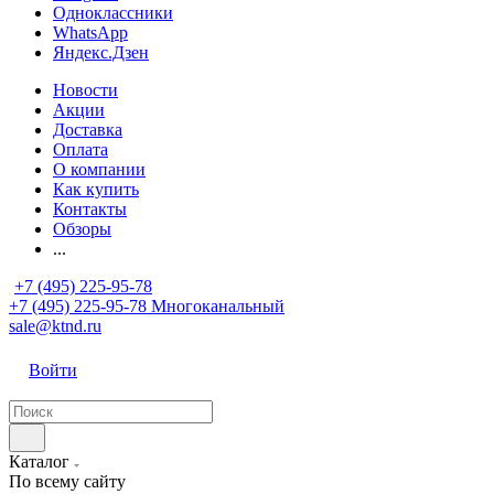
Одноклассники
WhatsApp
Яндекс.Дзен
Новости
Акции
Доставка
Оплата
О компании
Как купить
Контакты
Обзоры
...
+7 (495) 225-95-78
+7 (495) 225-95-78
Многоканальный
sale@ktnd.ru
Войти
Каталог
По всему сайту