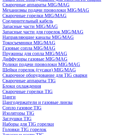
Сварочные аппараты MIG/MAG
Механизмы подачи проволоки MIG/MAG
Сварочные горелки MIG/MAG
Соединительный кабель
Запасные части MIG/MAG
Запасные части для горелок MIG/MAG
Направляющие каналы MIG/MAG
Токосъемники MIG/MAG
Газовые сопла MIG/MAG
Пружины для сопла MIG/MAG
Диффузоры газовые MIG/MAG
Ролики подачи проволоки MIG/MAG
Шейки горелок (гусаки) MIG/MAG
Сварочное оборудование для TIG сварки
Сварочные аппараты TIG
Блоки охлаждения
Сварочные горелки TIG
Цанги
Цангодержатели и газовые линзы
Сопло газовое TIG
Изоляторы TIG
Заглушки TIG
Наборы для TIG горелки
Головки TIG горелок
Запасные части TIG