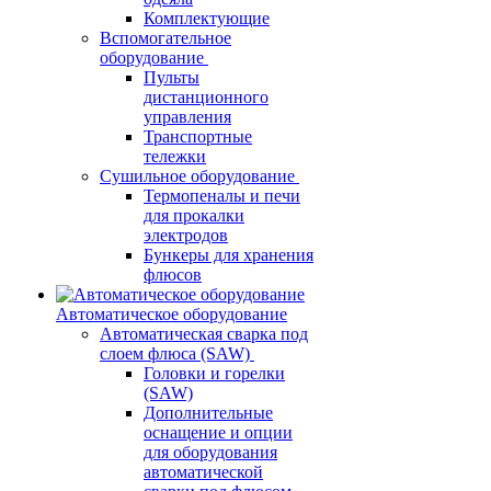
Комплектующие
Вспомогательное
оборудование
Пульты
дистанционного
управления
Транспортные
тележки
Сушильное оборудование
Термопеналы и печи
для прокалки
электродов
Бункеры для хранения
флюсов
Автоматическое оборудование
Автоматическая сварка под
слоем флюса (SAW)
Головки и горелки
(SAW)
Дополнительные
оснащение и опции
для оборудования
автоматической