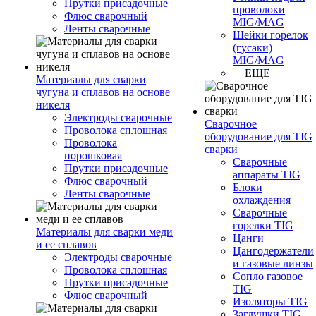
Прутки присадочные
проволоки
Флюс сварочный
MIG/MAG
Ленты сварочные
Шейки горелок
(гусаки)
MIG/MAG
+ ЕЩЕ
Материалы для сварки
чугуна и сплавов на основе
никеля
Электроды сварочные
Сварочное
Проволока сплошная
оборудование для TIG
Проволока
сварки
порошковая
Сварочные
Прутки присадочные
аппараты TIG
Флюс сварочный
Блоки
Ленты сварочные
охлаждения
Сварочные
горелки TIG
Материалы для сварки меди
Цанги
и ее сплавов
Цангодержатели
Электроды сварочные
и газовые линзы
Проволока сплошная
Сопло газовое
Прутки присадочные
TIG
Флюс сварочный
Изоляторы TIG
Заглушки TIG