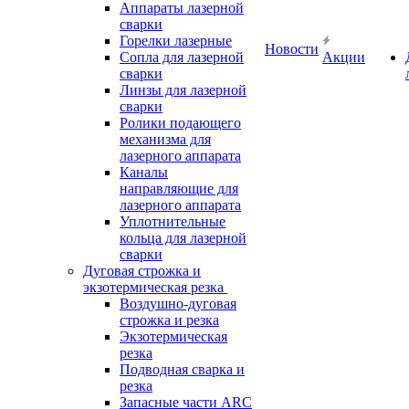
Аппараты лазерной
сварки
Горелки лазерные
Новости
Сопла для лазерной
Акции
сварки
Линзы для лазерной
сварки
Ролики подающего
механизма для
лазерного аппарата
Каналы
направляющие для
лазерного аппарата
Уплотнительные
кольца для лазерной
сварки
Дуговая строжка и
экзотермическая резка
Воздушно-дуговая
строжка и резка
Экзотермическая
резка
Подводная сварка и
резка
Запасные части ARC