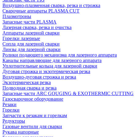
Воздушно-плазменная сварка, резка и строжка
Сварочные аппараты PLASMA CUT
Плазмотроны
Запасные части PLASMA
Лазерная сварка, резка и очистка
Аппараты лазерной сварки
Горелки лазерные
Сопла для лазерной сварки
Линзы для лазерной сварки
Ролики подающего механизма для лазерного аппарата
Каналы направляющие для лазерного аппарата
Уплотнительные кольца для лазерной сварки
Дуговая строжка и экзотермическая резка
Воздушно-дуговая строжка и резка
Экзотермическая резка
Подводная сварка и резка
Запасные части ARC GOUGING & EXOTHERMIC CUTTING
Газосварочное оборудование
Резаки
Горелки
Запчасти к резакам и горелкам
Редукторы
Газовые вентили для сварки
Рукава напорные