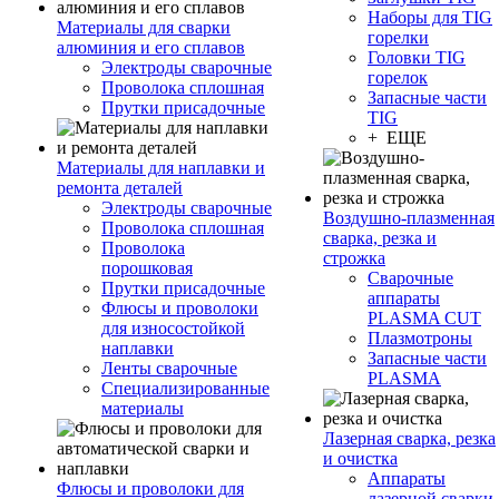
Наборы для TIG
Материалы для сварки
горелки
алюминия и его сплавов
Головки TIG
Электроды сварочные
горелок
Проволока сплошная
Запасные части
Прутки присадочные
TIG
+ ЕЩЕ
Материалы для наплавки и
ремонта деталей
Электроды сварочные
Воздушно-плазменная
Проволока сплошная
сварка, резка и
Проволока
строжка
порошковая
Сварочные
Прутки присадочные
аппараты
Флюсы и проволоки
PLASMA CUT
для износостойкой
Плазмотроны
наплавки
Запасные части
Ленты сварочные
PLASMA
Специализированные
материалы
Лазерная сварка, резка
и очистка
Аппараты
Флюсы и проволоки для
лазерной сварки