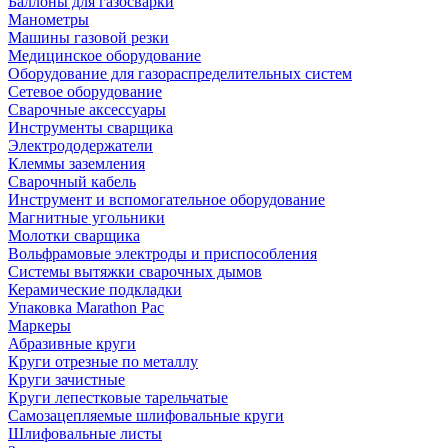
Баллоны для газосварки
Манометры
Машины газовой резки
Медицинское оборудование
Оборудование для газораспределительных систем
Сетевое оборудование
Сварочные аксессуары
Инструменты сварщика
Электрододержатели
Клеммы заземления
Сварочный кабель
Инструмент и вспомогательное оборудование
Магнитные угольники
Молотки сварщика
Вольфрамовые электроды и приспособления
Системы вытяжки сварочных дымов
Керамические подкладки
Упаковка Marathon Pac
Маркеры
Абразивные круги
Круги отрезные по металлу
Круги зачистные
Круги лепестковые тарельчатые
Самозацепляемые шлифовальные круги
Шлифовальные листы