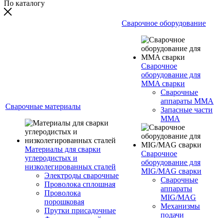
По каталогу
Сварочное оборудование
Сварочное
оборудование для
MMA сварки
Сварочные
аппараты MMA
Сварочные материалы
Запасные части
MMA
Материалы для сварки
Сварочное
углеродистых и
оборудование для
низколегированных сталей
MIG/MAG сварки
Электроды сварочные
Сварочные
Проволока сплошная
аппараты
Проволока
MIG/MAG
порошковая
Механизмы
Прутки присадочные
подачи