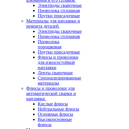
алюминия и его сплавов
Электроды сварочные
Проволока сплошная
Прутки присадочные
Материалы для наплавки и
ремонта деталей
Электроды сварочные
Проволока сплошная
Проволока
порошковая
Прутки присадочные
Флюсы и проволоки
для износостойкой
наплавки
Ленты сварочные
Специализированные
материалы
Флюсы и проволоки для
автоматической сварки и
наплавки
Кислые флюсы
Нейтральные флюсы
Основные флюсы
Высокоосновные
флюсы