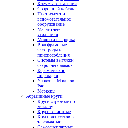
Клеммы заземления
Сварочный кабель
Инструмент и
вспомогательное
оборудование
Магнитные
угольники
Молотки сварщика
Вольфрамовые
электроды и
приспособления
Системы вытяжки
сварочных дымов
Керамические
подкладки
Упаковка Marathon
Pac
Маркеры
Абразивные круги
Круги отрезные по
металлу
Круги зачистные
Круги лепестковые
тарельчатые
Самозацепляемые