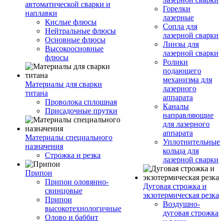
автоматической сварки и
Горелки
наплавки
лазерные
Кислые флюсы
Сопла для
Нейтральные флюсы
лазерной сварки
Основные флюсы
Линзы для
Высокоосновные
лазерной сварки
флюсы
Ролики
подающего
механизма для
Материалы для сварки
лазерного
титана
аппарата
Проволока сплошная
Каналы
Присадочные прутки
направляющие
для лазерного
аппарата
Материалы специального
Уплотнительные
назначения
кольца для
Строжка и резка
лазерной сварки
Припои
Припои оловянно-
Дуговая строжка и
свинцовые
экзотермическая резка
Припои
Воздушно-
высокотехнологичные
дуговая строжка
Олово и баббит