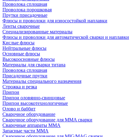
Проволока сплошная
Проволока порошковая
Прутки присадочные
Флюсы и проволоки для износостойкой наплавки
Ленты сварочные
Специализированные материалы
Флюсы и проволоки для автоматической сварки и наплавки
Кислые флюсы
Нейтральные флюсы
Основные флюсы
Высокоосновные флюсы
Материалы для сварки титана
Проволока сплошная
Присадочные прутки
Материалы специального назначения
Строжка и резка
Припои
Припои оловянно-свинцовые
Припои высокотехнологичные
Олово и баббит
Сварочное оборудование
Сварочное оборудование для MMA сварки
Сварочные аппараты MMA
Запасные части MMA
Сварочное оборудование для MIG/MAG сварки