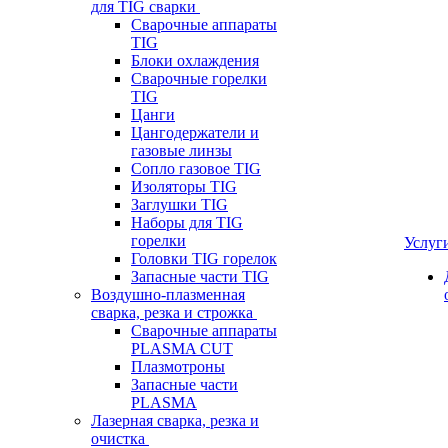
для TIG сварки
Сварочные аппараты
TIG
Блоки охлаждения
Сварочные горелки
TIG
Цанги
Цангодержатели и
газовые линзы
Сопло газовое TIG
Изоляторы TIG
Заглушки TIG
Наборы для TIG
горелки
Услуг
Головки TIG горелок
Запасные части TIG
Воздушно-плазменная
сварка, резка и строжка
Сварочные аппараты
PLASMA CUT
Плазмотроны
Запасные части
PLASMA
Лазерная сварка, резка и
очистка