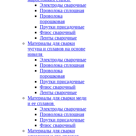
Электроды сварочные
Проволока сплошная
Проволока
порошковая
Прутки присадочные
Флюс сварочный
Ленты сварочные
Материалы для сварки
чугуна и сплавов на основе
никеля
Электроды сварочные
Проволока сплошная
Проволока
порошковая
Прутки присадочные
Флюс сварочный
Ленты сварочные
Материалы для сварки меди
и ее сплавов
Электроды сварочные
Проволока сплошная
Прутки присадочные
Флюс сварочный
Материалы для сварки