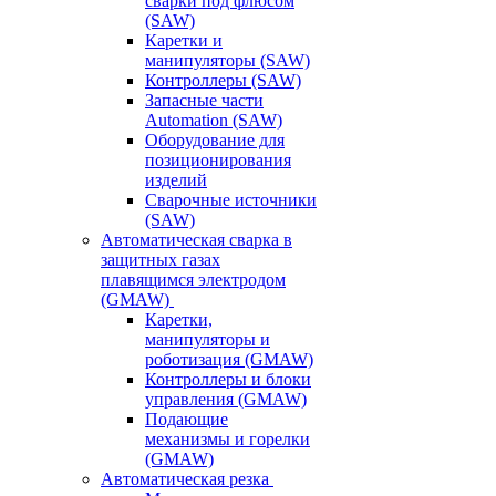
сварки под флюсом
(SAW)
Каретки и
манипуляторы (SAW)
Контроллеры (SAW)
Запасные части
Automation (SAW)
Оборудование для
позиционирования
изделий
Сварочные источники
(SAW)
Автоматическая сварка в
защитных газах
плавящимся электродом
(GMAW)
Каретки,
манипуляторы и
роботизация (GMAW)
Контроллеры и блоки
управления (GMAW)
Подающие
механизмы и горелки
(GMAW)
Автоматическая резка