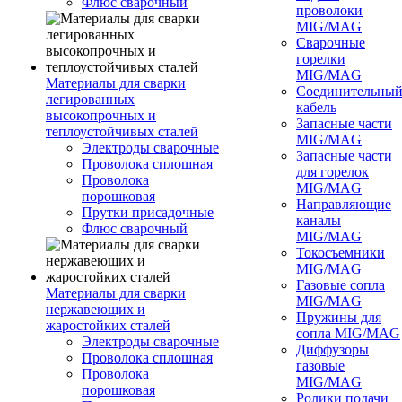
Флюс сварочный
проволоки
MIG/MAG
Сварочные
горелки
MIG/MAG
Материалы для сварки
Соединительны
легированных
кабель
высокопрочных и
Запасные части
теплоустойчивых сталей
MIG/MAG
Электроды сварочные
Запасные части
Проволока сплошная
для горелок
Проволока
MIG/MAG
порошковая
Направляющие
Прутки присадочные
каналы
Флюс сварочный
MIG/MAG
Токосъемники
MIG/MAG
Газовые сопла
Материалы для сварки
MIG/MAG
нержавеющих и
Пружины для
жаростойких сталей
сопла MIG/MAG
Электроды сварочные
Диффузоры
Проволока сплошная
газовые
Проволока
MIG/MAG
порошковая
Ролики подачи